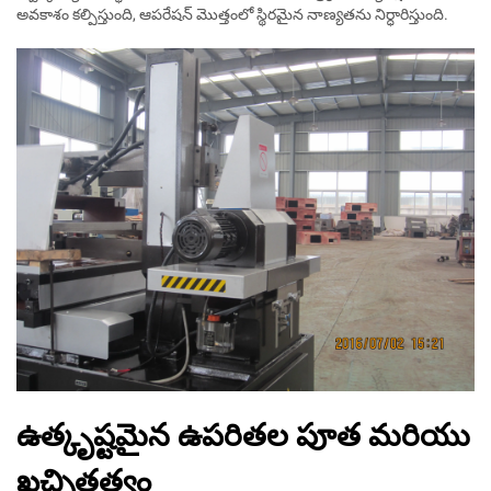
అవకాశం కల్పిస్తుంది, ఆపరేషన్ మొత్తంలో స్థిరమైన నాణ్యతను నిర్ధారిస్తుంది.
ఉత్కృష్టమైన ఉపరితల పూత మరియు
ఖచ్చితత్వం