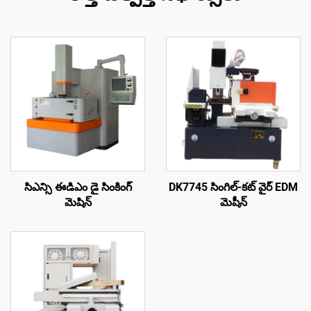
సిఎన్సి ఈడిఎం డై సింకింగ్
DK7745 సింగిల్-కట్ వైర్ EDM
మెషిన్
మెషీన్