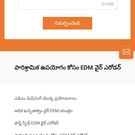
0/1000
సమర్పించండి
పారిశ్రామిక ఉపయోగం కోసం EDM వైర్ ఎరోడర్
ఎడిఎం మెషినింగ్ యొక్క ప్రయోజనాలు
అధిక ఖచ్చితత్వం వైర్ EDM యంత్రం
ఫాస్ట్ స్పీడ్ EDM వైర్ ఎరోడర్