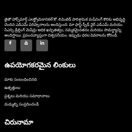
తైజౌ హార్స్‌మార్గ్ ఎలక్ట్రోమెకానికల్ కో. లిమిటెడ్ పారిశ్రామిక మషినింగ్ కొరకు అభివృద్ధి
చెందిన ఎడిఎమ్ పరిష్కారాలను అందిస్తుంది. మా ఫాస్ట్-స్పీడ్ వైర్ ఎడిఎమ్ మరియు
సిఎన్సి డ్రిల్లింగ్ మెషిన్లు అధిక ఖచ్చితత్వం, నమ్మకమైనతనం మరియు సామర్థ్యాన్ని
అందిస్తాయి. ప్రపంచవ్యాప్తంగా విశ్వసనీయం. ఇప్పుడు ధరల వివరాలను కోరండి.
ఉపయోగకరమైన లింకులు
మాకు సంబంధించినది
ఉత్పత్తులు
ప్రశ్నలు మరియు సమాధానాలు
మమ్మల్ని సంప్రదించండి
చిరునామా