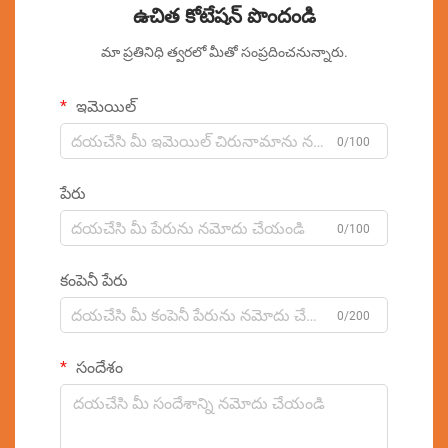
ఉచిత కోటేషన్ పొందండి
మా ప్రతినిధి త్వరలో మీతో సంప్రదించనున్నారు.
ఇమెయిల్
0/100
పేరు
0/100
కంపెనీ పేరు
0/200
సందేశం