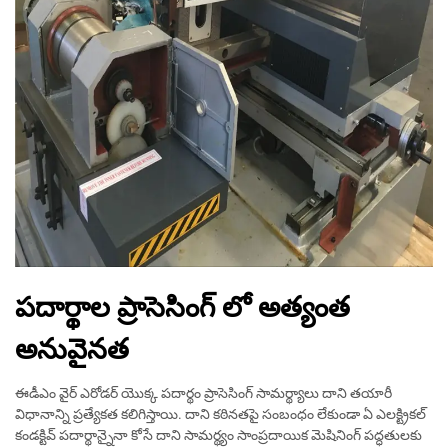
పదార్థాల ప్రాసెసింగ్ లో అత్యంత
అనువైనత
ఈడీఎం వైర్ ఎరోడర్ యొక్క పదార్థం ప్రాసెసింగ్ సామర్థ్యాలు దాని తయారీ
విధానాన్ని ప్రత్యేకత కలిగిస్తాయి. దాని కఠినతపై సంబంధం లేకుండా ఏ ఎలక్ట్రికల్
కండక్టివ్ పదార్థాన్నైనా కోసే దాని సామర్థ్యం సాంప్రదాయిక మెషినింగ్ పద్ధతులకు