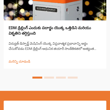
EDM డ్రిల్లింగ్ ఎందుకు పదార్థం యొక్క ఒత్తిడిని మరియు
వికృతిని తగ్గిస్తుంది
విద్యుత్ డిస్చార్జ్ మెషినింగ్ యొక్క విప్లవాత్మక ప్రభావాన్ని అర్థం
చేసుకోవడం EDM డ్రిల్లింగ్ ఆధునిక తయారీ సాంకేతికతలో అత్యంత
గణనీయమైన పురోగతులలో ఒకటిగా నిలిచింది. ఈ సంక్లిష్టమైన
మెషినింగ్ ప్రక్రియ పరిశ్రమలు పూర్వ-...
మరిన్ని చూడండి