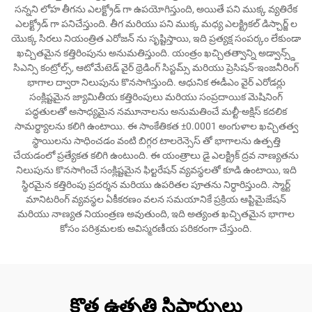
సన్నని లోహ తీగను ఎలక్ట్రోడ్ గా ఉపయోగిస్తుంది, అయితే పని ముక్క వ్యతిరేక
ఎలక్ట్రోడ్ గా పనిచేస్తుంది. తీగ మరియు పని ముక్క మధ్య ఎలక్ట్రికల్ డిస్చార్జ్ ల
యొక్క సిరలు నియంత్రిత ఎరోజన్ ను సృష్టిస్తాయి, ఇది ప్రత్యక్ష సంపర్కం లేకుండా
ఖచ్చితమైన కత్తిరింపును అనుమతిస్తుంది. యంత్రం ఖచ్చితత్వాన్ని అడ్వాన్స్డ్
సిఎన్సి కంట్రోల్స్, ఆటోమేటెడ్ వైర్ థ్రెడింగ్ సిస్టమ్స్ మరియు ప్రెసిషన్-ఇంజనీరింగ్
భాగాల ద్వారా నిలుపును కొనసాగిస్తుంది. ఆధునిక ఈడీఎం వైర్ ఎరోడర్లు
సంక్లిష్టమైన జ్యామితీయ కత్తిరింపులు మరియు సంప్రదాయిక మెషినింగ్
పద్ధతులతో అసాధ్యమైన నమూనాలను అనుమతించే మల్టీ-అక్షిస్ కదలిక
సామర్థ్యాలను కలిగి ఉంటాయి. ఈ సాంకేతికత ±0.0001 అంగుళాల ఖచ్చితత్వ
స్థాయిలను సాధించడం వంటి బిగ్గర టాలరెన్సెస్ తో భాగాలను ఉత్పత్తి
చేయడంలో ప్రత్యేకత కలిగి ఉంటుంది. ఈ యంత్రాలు డై ఎలక్ట్రిక్ ద్రవ నాణ్యతను
నిలుపును కొనసాగించే సంక్లిష్టమైన ఫిల్టరేషన్ వ్యవస్థలతో కూడి ఉంటాయి, ఇది
స్థిరమైన కత్తిరింపు ప్రదర్శన మరియు ఉపరితల పూతను నిర్ధారిస్తుంది. స్మార్ట్
మానిటరింగ్ వ్యవస్థల ఏకీకరణం వలన సమయానికే ప్రక్రియ ఆప్టిమైజేషన్
మరియు నాణ్యత నియంత్రణ అవుతుంది, ఇది అత్యంత ఖచ్చితమైన భాగాల
కోసం పరిశ్రమలకు అవిస్మరణీయ పరికరంగా చేస్తుంది.
కొత్త ఉత్పత్తి సిఫార్సులు