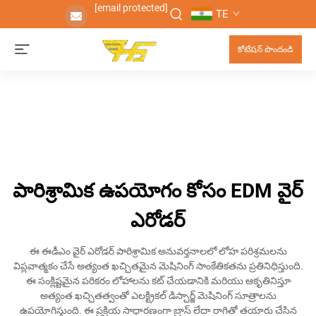
[email protected]
TE
కోటేషన్ పొందండి
పారిశ్రామిక ఉపయోగం కోసం EDM వైర్
ఎరోడర్
ఈ ఈడీఎం వైర్ ఎరోడర్ పారిశ్రామిక అనువర్తనాలలో లోహ పరిశ్రమలను
విప్లవాత్మకం చేసే అత్యంత ఖచ్చితమైన మెషినింగ్ సాంకేతికతను ప్రతినిధిస్తుంది.
ఈ సంక్లిష్టమైన పరికరం లోహాలను కట్ చేయడానికి మరియు ఆకృతినిస్తూ
అత్యంత ఖచ్చితత్వంతో ఎలక్ట్రికల్ డిస్చార్జ్ మెషినింగ్ సూత్రాలను
ఉపయోగిస్తుంది. ఈ ప్రక్రియ సాధారణంగా బ్రాస్ లేదా రాగితో తయారు చేసిన