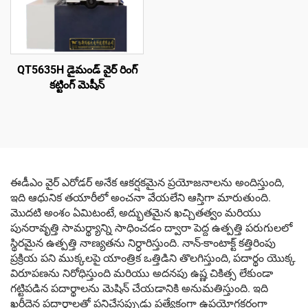
QT5635H డైమండ్ వైర్ రింగ్
కట్టింగ్ మెషీన్
ఈడీఎం వైర్ ఎరోడర్ అనేక ఆకర్షకమైన ప్రయోజనాలను అందిస్తుంది,
ఇది ఆధునిక తయారీలో అంచనా వేయలేని ఆస్తిగా మారుతుంది.
మొదటి అంశం ఏమిటంటే, అద్భుతమైన ఖచ్చితత్వం మరియు
పునరావృత్తి సామర్థ్యాన్ని సాధించడం ద్వారా పెద్ద ఉత్పత్తి పరుగులలో
స్థిరమైన ఉత్పత్తి నాణ్యతను నిర్ధారిస్తుంది. నాన్-కాంటాక్ట్ కత్తిరింపు
ప్రక్రియ పని ముక్కలపై యాంత్రిక ఒత్తిడిని తొలగిస్తుంది, పదార్థం యొక్క
విరూపణను నిరోధిస్తుంది మరియు అదనపు ఉష్ణ చికిత్స లేకుండా
గట్టిపడిన పదార్థాలను మెషిన్ చేయడానికి అనుమతిస్తుంది. ఇది
ఖరీదైన పదార్థాలతో పనిచేసప్పుడు ప్రత్యేకంగా ఉపయోగకరంగా