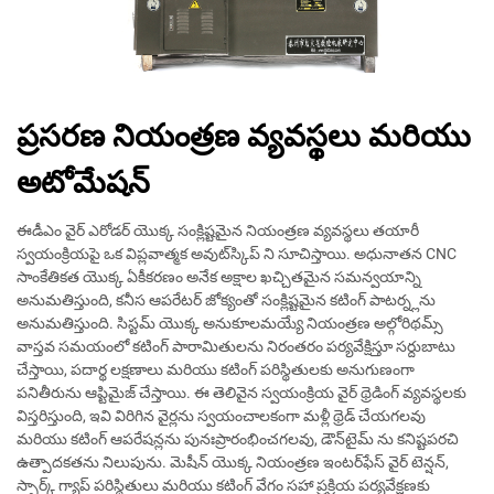
ప్రసరణ నియంత్రణ వ్యవస్థలు మరియు
అటోమేషన్
ఈడీఎం వైర్ ఎరోడర్ యొక్క సంక్లిష్టమైన నియంత్రణ వ్యవస్థలు తయారీ
స్వయంక్రియపై ఒక విప్లవాత్మక అవుట్‌స్కిప్ ని సూచిస్తాయి. అధునాతన CNC
సాంకేతికత యొక్క ఏకీకరణం అనేక అక్షాల ఖచ్చితమైన సమన్వయాన్ని
అనుమతిస్తుంది, కనీస ఆపరేటర్ జోక్యంతో సంక్లిష్టమైన కటింగ్ పాటర్న్లను
అనుమతిస్తుంది. సిస్టమ్ యొక్క అనుకూలమయ్యే నియంత్రణ అల్గోరిథమ్స్
వాస్తవ సమయంలో కటింగ్ పారామితులను నిరంతరం పర్యవేక్షిస్తూ సర్దుబాటు
చేస్తాయి, పదార్థ లక్షణాలు మరియు కటింగ్ పరిస్థితులకు అనుగుణంగా
పనితీరును ఆప్టిమైజ్ చేస్తాయి. ఈ తెలివైన స్వయంక్రియ వైర్ థ్రెడింగ్ వ్యవస్థలకు
విస్తరిస్తుంది, ఇవి విరిగిన వైర్లను స్వయంచాలకంగా మళ్లీ థ్రెడ్ చేయగలవు
మరియు కటింగ్ ఆపరేషన్లను పునఃప్రారంభించగలవు, డౌన్‌టైమ్ ను కనిష్టపరచి
ఉత్పాదకతను నిలుపును. మెషీన్ యొక్క నియంత్రణ ఇంటర్‌ఫేస్ వైర్ టెన్షన్,
స్పార్క్ గ్యాప్ పరిస్థితులు మరియు కటింగ్ వేగం సహా ప్రక్రియ పర్యవేక్షణకు