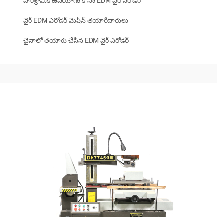
పారిశ్రామిక ఉపయోగం కోసం EDM వైర్ ఎరోడర్
వైర్ EDM ఎరోడర్ మెషిన్ తయారీదారులు
చైనాలో తయారు చేసిన EDM వైర్ ఎరోడర్