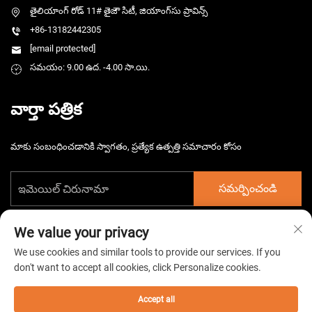
తైలియాంగ్ రోడ్ 11# తైజౌ సిటీ, జియాంగ్‌సు ప్రావిన్స్
+86-13182442305
[email protected]
సమయం: 9.00 ఉద. -4.00 సా.యి.
వార్తా పత్రిక
మాకు సంబంధించడానికి స్వాగతం, ప్రత్యేక ఉత్పత్తి సమాచారం కోసం
సమర్పించండి
We value your privacy
We use cookies and similar tools to provide our services. If you
don't want to accept all cookies, click Personalize cookies.
కాపీరైట్ © 2026 చైనా తైజౌ హార్స్‌మార్గ్ ఎలక్ట్రోమెకానికల్ కం. లిమిటెడ్. అన్ని
హక్కులు పొందుపరచబడినవి. -
గోప్యతా విధానం
Accept all