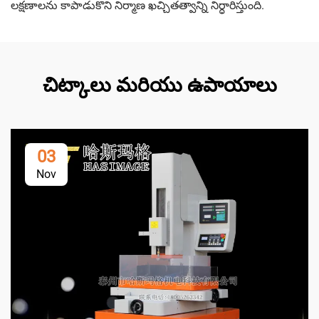
లక్షణాలను కాపాడుకొని నిర్మాణ ఖచ్చితత్వాన్ని నిర్ధారిస్తుంది.
చిట్కాలు మరియు ఉపాయాలు
03
Nov