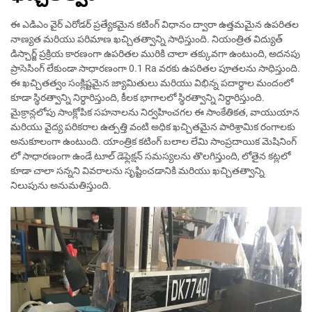
ఈ ఎడిఎం వైర్ ఎరోడర్ ప్రత్యేకమైన కటింగ్ విధానం ద్వారా ఉత్తమమైన ఉపరితల
నాణ్యత మరియు పరిమాణ ఖచ్చితత్వాన్ని సాధిస్తుంది. నియంత్రిత విద్యుత్
డిస్చార్జ్ ప్రక్రియ కారణంగా ఉపరితల మురికి చాలా తక్కువగా ఉంటుంది, అదనపు
ప్రాసెసింగ్ లేకుండా సాధారణంగా 0.1 Ra వరకు ఉపరితల పూతలను సాధిస్తుంది.
ఈ ఖచ్చితత్వం సంక్లిష్టమైన జ్యామితులు మరియు విభిన్న పదార్థాల మందంలో
కూడా స్థిరత్వాన్ని నిర్ధారిస్తుంది, కీలక భాగాలలో స్థిరత్వాన్ని నిర్ధారిస్తుంది.
మైక్రాన్లలోపు సాంక్లోపిక సహనాలను నిర్వహించగల ఈ సాంకేతికత, వాయుయాన
మరియు వైద్య పరికరాల ఉత్పత్తి వంటి అధిక ఖచ్చితమైన పారిశ్రామిక రంగాలకు
అనుకూలంగా ఉంటుంది. యాంత్రిక కటింగ్ బలాల లేమి సాంప్రదాయిక మెషినింగ్
లో సాధారణంగా ఉండే టూల్ డెఫ్లెక్షన్ సమస్యలను తొలగిస్తుంది, లోతైన కట్లలో
కూడా చాలా సన్నని వివరాలను సృష్టించడానికి మరియు ఖచ్చితత్వాన్ని
నిలుపును అనుమతిస్తుంది.