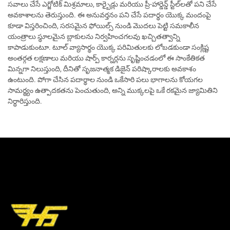
సవాలు చేసే ఎగ్జోటిక్ మిశ్రమాలు, కార్బైడ్లు మరియు ప్రీ-హార్డెన్డ్ స్టీల్‌లతో పని చేసే
అవకాశాలను తెరుస్తుంది. ఈ అనువర్తనం పని చేసే పదార్థం యొక్క మందంపై
కూడా విస్తరించింది, సరసమైన ఫోయిల్స్ నుండి మొదలు పెట్టి సమకాలీన
యంత్రాలు స్థూలమైన బ్లాకులను నిర్వహించగలవు ఖచ్చితత్వాన్ని
కాపాడుకుంటూ. టూల్ వ్యాసార్థం యొక్క పరిమితులకు లోబడకుండా సంక్లిష్ట
అంతర్గత లక్షణాలు మరియు షార్ప్ కార్నర్లను సృష్టించడంలో ఈ సాంకేతికత
మిన్నగా నిలుస్తుంది, దీనితో సృజనాత్మక డిజైన్ పరిష్కారాలకు అవకాశం
ఉంటుంది. పోగా చేసిన పదార్థాల నుండి ఒకేసారి పలు భాగాలను కోయగల
సామర్థ్యం ఉత్పాదకతను పెంచుతుంది, అన్ని ముక్కలపై ఒకే రకమైన జ్యామితిని
నిర్ధారిస్తుంది.