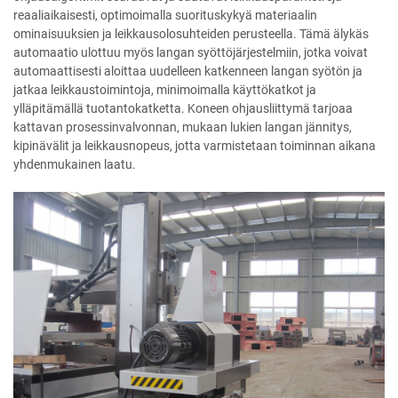
reaaliaikaisesti, optimoimalla suorituskykyä materiaalin
ominaisuuksien ja leikkausolosuhteiden perusteella. Tämä älykäs
automaatio ulottuu myös langan syöttöjärjestelmiin, jotka voivat
automaattisesti aloittaa uudelleen katkenneen langan syötön ja
jatkaa leikkaustoimintoja, minimoimalla käyttökatkot ja
ylläpitämällä tuotantokatketta. Koneen ohjausliittymä tarjoaa
kattavan prosessinvalvonnan, mukaan lukien langan jännitys,
kipinävälit ja leikkausnopeus, jotta varmistetaan toiminnan aikana
yhdenmukainen laatu.