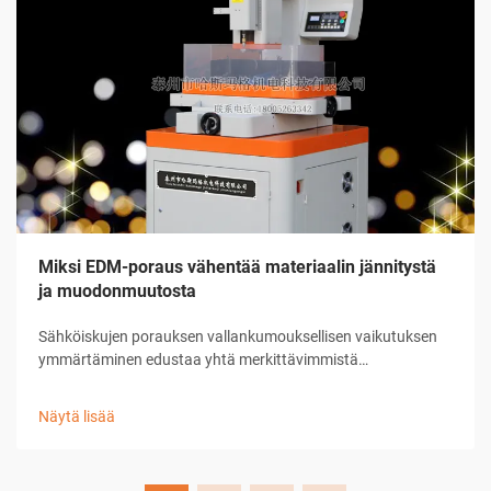
Miksi EDM-poraus vähentää materiaalin jännitystä
ja muodonmuutosta
Sähköiskujen porauksen vallankumouksellisen vaikutuksen
ymmärtäminen edustaa yhtä merkittävimmistä
edistysaskelista nykyaikaisessa valmistustekniikassa. Tämä
kehittynyt koneenpuristusprosessi on muuttanut tapaa, jolla
Näytä lisää
teollisuudet suhtautuvat esimerkiksi ennen ...