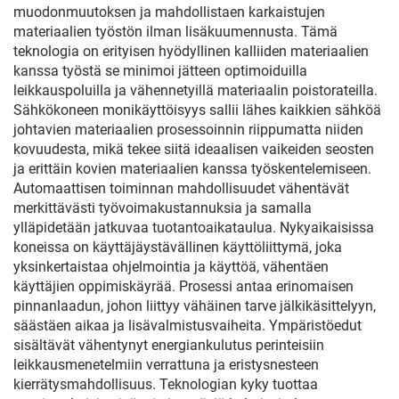
muodonmuutoksen ja mahdollistaen karkaistujen
materiaalien työstön ilman lisäkuumennusta. Tämä
teknologia on erityisen hyödyllinen kalliiden materiaalien
kanssa työstä se minimoi jätteen optimoiduilla
leikkauspoluilla ja vähennetyillä materiaalin poistorateilla.
Sähkökoneen monikäyttöisyys sallii lähes kaikkien sähköä
johtavien materiaalien prosessoinnin riippumatta niiden
kovuudesta, mikä tekee siitä ideaalisen vaikeiden seosten
ja erittäin kovien materiaalien kanssa työskentelemiseen.
Automaattisen toiminnan mahdollisuudet vähentävät
merkittävästi työvoimakustannuksia ja samalla
ylläpidetään jatkuvaa tuotantoaikataulua. Nykyaikaisissa
koneissa on käyttäjäystävällinen käyttöliittymä, joka
yksinkertaistaa ohjelmointia ja käyttöä, vähentäen
käyttäjien oppimiskäyrää. Prosessi antaa erinomaisen
pinnanlaadun, johon liittyy vähäinen tarve jälkikäsittelyyn,
säästäen aikaa ja lisävalmistusvaiheita. Ympäristöedut
sisältävät vähentynyt energiankulutus perinteisiin
leikkausmenetelmiin verrattuna ja eristysnesteen
kierrätysmahdollisuus. Teknologian kyky tuottaa