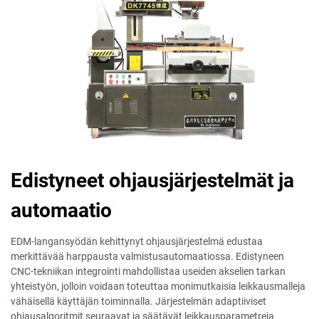
Edistyneet ohjausjärjestelmät ja
automaatio
EDM-langansyödän kehittynyt ohjausjärjestelmä edustaa
merkittävää harppausta valmistusautomaatiossa. Edistyneen
CNC-tekniikan integrointi mahdollistaa useiden akselien tarkan
yhteistyön, jolloin voidaan toteuttaa monimutkaisia leikkausmalleja
vähäisellä käyttäjän toiminnalla. Järjestelmän adaptiiviset
ohjausalgoritmit seuraavat ja säätävät leikkausparametreja