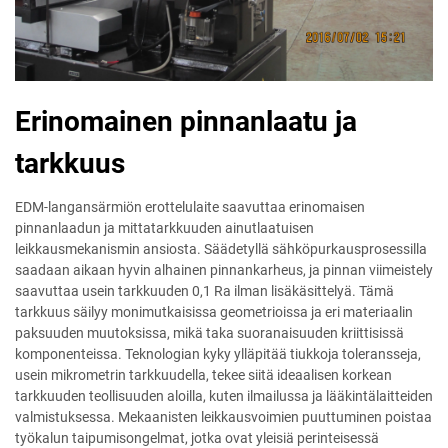
Erinomainen pinnanlaatu ja
tarkkuus
EDM-langansärmiön erottelulaite saavuttaa erinomaisen
pinnanlaadun ja mittatarkkuuden ainutlaatuisen
leikkausmekanismin ansiosta. Säädetyllä sähköpurkausprosessilla
saadaan aikaan hyvin alhainen pinnankarheus, ja pinnan viimeistely
saavuttaa usein tarkkuuden 0,1 Ra ilman lisäkäsittelyä. Tämä
tarkkuus säilyy monimutkaisissa geometrioissa ja eri materiaalin
paksuuden muutoksissa, mikä taka suoranaisuuden kriittisissä
komponenteissa. Teknologian kyky ylläpitää tiukkoja toleransseja,
usein mikrometrin tarkkuudella, tekee siitä ideaalisen korkean
tarkkuuden teollisuuden aloilla, kuten ilmailussa ja lääkintälaitteiden
valmistuksessa. Mekaanisten leikkausvoimien puuttuminen poistaa
työkalun taipumisongelmat, jotka ovat yleisiä perinteisessä