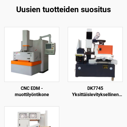
Uusien tuotteiden suositus
CNC EDM -
DK7745
muottilyöntikone
Yksittäislevityksellinen
langanpuristuskone