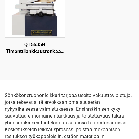
QT5635H
Timanttilankkausrenkaan
leikkauskone
Sähkökoneruohonleikkuri tarjoaa useita vakuuttavia etuja,
jotka tekevät siitä arvokkaan omaisuuserän
nykyaikaisessa valmistuksessa. Ensinnäkin sen kyky
saavuttaa erinomainen tarkkuus ja toistettavuus takaa
yhdenmukaisen tuotelaadun suurissa tuotantosarjoissa.
Kosketukseton leikkausprosessi poistaa mekaanisen
rasituksen työkappaleisiin, estäen materiaalin