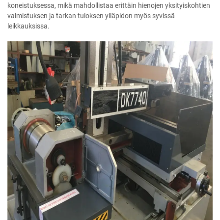
koneistuksessa, mikä mahdollistaa erittäin hienojen yksityiskohtien
valmistuksen ja tarkan tuloksen ylläpidon myös syvissä
leikkauksissa.