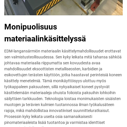
Monipuolisuus
materiaalinkäsittelyssä
EDM-langansärmiön materiaalin käsittelymahdollisuudet erottavat
sen valmistusteollisuudessa. Sen kyky leikata mitä tahansa sähköä
johtavaa materiaalia riippumatta sen kovuudesta avaa
mahdollisuudet eksoottisten metalliseosten, karbidien ja
esikovettujen terästen käyttöön, jotka haastavat perinteisiä koneen
käsittely menetelmiä. Tämä monikäyttöisyys ulottuu myös
työkappaleen paksuuteen, sillä nykyaikaiset koneet pystyvät
käsittelemään materiaaleja ohuista folioista paksuihin lohkoihin
säilyttäen tarkkuuden. Teknologia loistaa monimukaisten sisäisten
muotojen ja terävien kulmien tuotannossa ilman työkalusäteen
rajoja, mikä mahdollistaa innovatiiviset suunnitteluratkaisut.
Prosessin kyky leikata useita osia samanaikaisesti
pinomateriaaleista lisää tuotantoa ja varmistaa identtiset