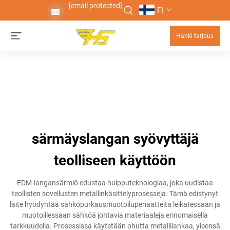
[email protected]
FI
Hanki tarjous
särmäyslangan syövyttäjä
teolliseen käyttöön
EDM-langansärmiö edustaa huipputeknologiaa, joka uudistaa
teollisten sovellusten metallinkäsittelyprosesseja. Tämä edistynyt
laite hyödyntää sähköpurkausmuotoiluperiaatteita leikatessaan ja
muotoillessaan sähköä johtavia materiaaleja erinomaisella
tarkkuudella. Prosessissa käytetään ohutta metallilankaa, yleensä