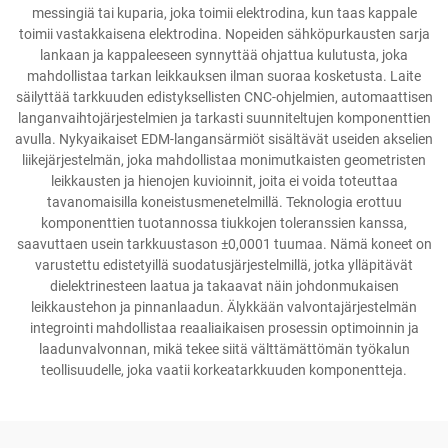
messingiä tai kuparia, joka toimii elektrodina, kun taas kappale
toimii vastakkaisena elektrodina. Nopeiden sähköpurkausten sarja
lankaan ja kappaleeseen synnyttää ohjattua kulutusta, joka
mahdollistaa tarkan leikkauksen ilman suoraa kosketusta. Laite
säilyttää tarkkuuden edistyksellisten CNC-ohjelmien, automaattisen
langanvaihtojärjestelmien ja tarkasti suunniteltujen komponenttien
avulla. Nykyaikaiset EDM-langansärmiöt sisältävät useiden akselien
liikejärjestelmän, joka mahdollistaa monimutkaisten geometristen
leikkausten ja hienojen kuvioinnit, joita ei voida toteuttaa
tavanomaisilla koneistusmenetelmillä. Teknologia erottuu
komponenttien tuotannossa tiukkojen toleranssien kanssa,
saavuttaen usein tarkkuustason ±0,0001 tuumaa. Nämä koneet on
varustettu edistetyillä suodatusjärjestelmillä, jotka ylläpitävät
dielektrinesteen laatua ja takaavat näin johdonmukaisen
leikkaustehon ja pinnanlaadun. Älykkään valvontajärjestelmän
integrointi mahdollistaa reaaliaikaisen prosessin optimoinnin ja
laadunvalvonnan, mikä tekee siitä välttämättömän työkalun
teollisuudelle, joka vaatii korkeatarkkuuden komponentteja.