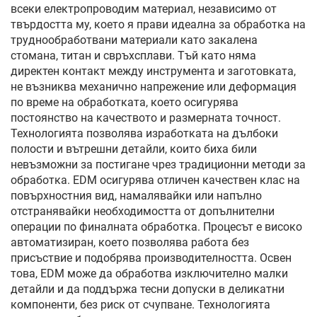
всеки електропроводим материал, независимо от
твърдостта му, което я прави идеална за обработка на
труднообработвани материали като закалена
стомана, титан и свръхсплави. Тъй като няма
директен контакт между инструмента и заготовката,
не възниква механично напрежение или деформация
по време на обработката, което осигурява
постоянство на качеството и размерната точност.
Технологията позволява изработката на дълбоки
полости и вътрешни детайли, които биха били
невъзможни за постигане чрез традиционни методи за
обработка. EDM осигурява отличен качествен клас на
повърхностния вид, намалявайки или напълно
отстранявайки необходимостта от допълнителни
операции по финалната обработка. Процесът е високо
автоматизиран, което позволява работа без
присъствие и подобрява производителността. Освен
това, EDM може да обработва изключително малки
детайли и да поддържа тесни допуски в деликатни
компоненти, без риск от счупване. Технологията