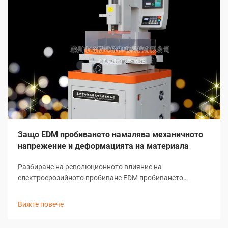
Защо EDM пробиването намалява механичното
напрежение и деформацията на материала
Разбиране на революционното влияние на
електроерозийното пробиване EDM пробиването
представлява едно от най-значимите постижения в
съвременната производствена технология. Този сложен
Вижте повече
процес на обработка е променил начина, по който
индустриите подхождат към предварителни...