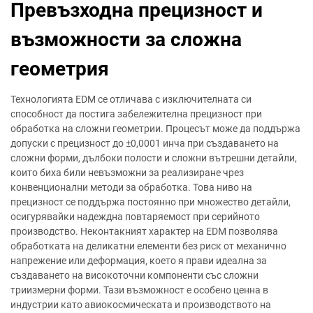
Превъзходна прецизност и
възможности за сложна
геометрия
Технологията EDM се отличава с изключителната си
способност да постига забележителна прецизност при
обработка на сложни геометрии. Процесът може да поддържа
допуски с прецизност до ±0,0001 инча при създаването на
сложни форми, дълбоки полости и сложни вътрешни детайли,
които биха били невъзможни за реализиране чрез
конвенционални методи за обработка. Това ниво на
прецизност се поддържа постоянно при множество детайли,
осигурявайки надеждна повтаряемост при серийното
производство. Неконтакният характер на EDM позволява
обработката на деликатни елементи без риск от механично
напрежение или деформация, което я прави идеална за
създаването на високоточни компоненти със сложни
триизмерни форми. Тази възможност е особено ценна в
индустрии като авиокосмическата и производството на