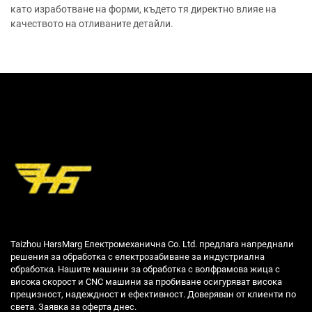
като изработване на форми, където тя директно влияе на
качеството на отливаните детайли.
Taizhou HarsMarg Електромеханична Co. Ltd. предлага напреднали
решения за обработка с електрозабиване за индустриална
обработка. Нашите машини за обработка с волфрамова жица с
висока скорост и CNC машини за пробиване осигуряват висока
прецизност, надеждност и ефективност. Доверяван от клиенти по
света. Заявка за оферта днес.