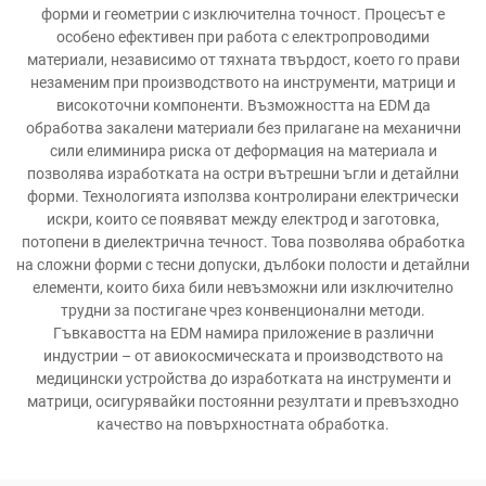
форми и геометрии с изключителна точност. Процесът е
особено ефективен при работа с електропроводими
материали, независимо от тяхната твърдост, което го прави
незаменим при производството на инструменти, матрици и
високоточни компоненти. Възможността на EDM да
обработва закалени материали без прилагане на механични
сили елиминира риска от деформация на материала и
позволява изработката на остри вътрешни ъгли и детайлни
форми. Технологията използва контролирани електрически
искри, които се появяват между електрод и заготовка,
потопени в диелектрична течност. Това позволява обработка
на сложни форми с тесни допуски, дълбоки полости и детайлни
елементи, които биха били невъзможни или изключително
трудни за постигане чрез конвенционални методи.
Гъвкавостта на EDM намира приложение в различни
индустрии – от авиокосмическата и производството на
медицински устройства до изработката на инструменти и
матрици, осигурявайки постоянни резултати и превъзходно
качество на повърхностната обработка.