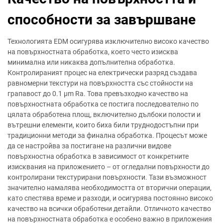
способности за завършване
Технологията EDM осигурява изключително високо качество
на повърхностната обработка, което често изисква
минимална или никаква допълнителна обработка.
Контролираният процес на електрически разряд създава
равномерни текстури на повърхността със стойности на
грапавост до 0.1 μm Ra. Това превъзходно качество на
повърхностната обработка се постига последователно по
цялата обработена площ, включително дълбоки полости и
вътрешни елементи, които биха били труднодостъпни при
традиционни методи за финална обработка. Процесът може
да се настройва за постигане на различни видове
повърхностна обработка в зависимост от конкретните
изисквания на приложението – от огледални повърхности до
контролирани текстурирани повърхности. Тази възможност
значително намалява необходимостта от вторични операции,
като спестява време и разходи, и осигурява постоянно високо
качество на всички обработени детайли. Отличното качество
на повърхностната обработка е особено важно в приложения