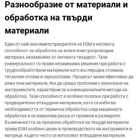
Разнообразие от материали и
обработка на твърди
материали
Един от най-значимите приоритети на EDM е неговата
способност за обработка на всеки електропроводим
материал, независимо от неговата твърдост. Тази
универсалност го прави незаменимо решение при работа с
труднообработвани материали като въглеродна стомана,
титанови сплави и свръхсплави. Процесът може ефективно да
реже тези материали, без да среща проблеми с износване на
инструментите, характерни за конвенционалните методи на
обработка. Тази способност е особено полезна при работа с
предварително втвърдени материали, като се избягва
необходимостта от термична обработка след машинната
обработка и се намалява риска от промени в размерите.
Възможността за прецизна обработка на твърди материали
прави EDM особено ценен в производството на инструменти и
матрици, където често се използват втвърдени материали.