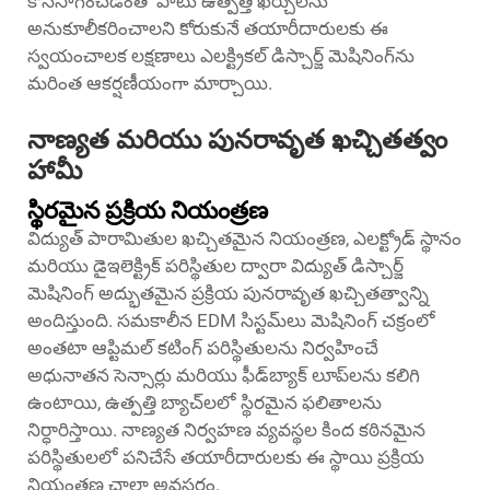
కొనసాగించడంతో పాటు ఉత్పత్తి ఖర్చులను
అనుకూలీకరించాలని కోరుకునే తయారీదారులకు ఈ
స్వయంచాలక లక్షణాలు ఎలక్ట్రికల్ డిస్చార్జ్ మెషినింగ్‌ను
మరింత ఆకర్షణీయంగా మార్చాయి.
నాణ్యత మరియు పునరావృత ఖచ్చితత్వం
హామీ
స్థిరమైన ప్రక్రియ నియంత్రణ
విద్యుత్ పారామితుల ఖచ్చితమైన నియంత్రణ, ఎలక్ట్రోడ్ స్థానం
మరియు డైఇలెక్ట్రిక్ పరిస్థితుల ద్వారా విద్యుత్ డిస్చార్జ్
మెషినింగ్ అద్భుతమైన ప్రక్రియ పునరావృత ఖచ్చితత్వాన్ని
అందిస్తుంది. సమకాలీన EDM సిస్టమ్‌లు మెషినింగ్ చక్రంలో
అంతటా ఆప్టిమల్ కటింగ్ పరిస్థితులను నిర్వహించే
అధునాతన సెన్సార్లు మరియు ఫీడ్‌బ్యాక్ లూప్‌లను కలిగి
ఉంటాయి, ఉత్పత్తి బ్యాచ్‌లలో స్థిరమైన ఫలితాలను
నిర్ధారిస్తాయి. నాణ్యత నిర్వహణ వ్యవస్థల కింద కఠినమైన
పరిస్థితులలో పనిచేసే తయారీదారులకు ఈ స్థాయి ప్రక్రియ
నియంత్రణ చాలా అవసరం.