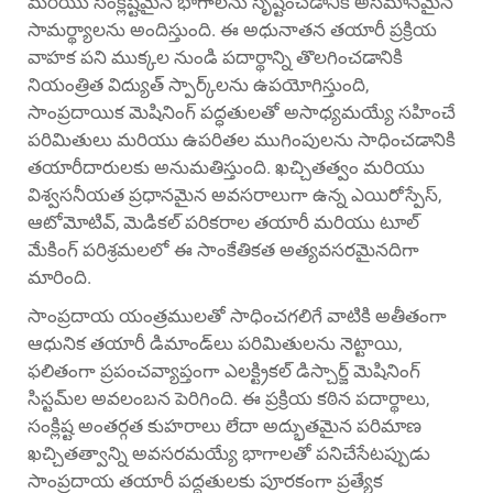
మరియు సంక్లిష్టమైన భాగాలను సృష్టించడానికి అసమానమైన
సామర్థ్యాలను అందిస్తుంది. ఈ అధునాతన తయారీ ప్రక్రియ
వాహక పని ముక్కల నుండి పదార్థాన్ని తొలగించడానికి
నియంత్రిత విద్యుత్ స్పార్క్‌లను ఉపయోగిస్తుంది,
సాంప్రదాయిక మెషినింగ్ పద్ధతులతో అసాధ్యమయ్యే సహించే
పరిమితులు మరియు ఉపరితల ముగింపులను సాధించడానికి
తయారీదారులకు అనుమతిస్తుంది. ఖచ్చితత్వం మరియు
విశ్వసనీయత ప్రధానమైన అవసరాలుగా ఉన్న ఎయిరోస్పేస్,
ఆటోమోటివ్, మెడికల్ పరికరాల తయారీ మరియు టూల్
మేకింగ్ పరిశ్రమలలో ఈ సాంకేతికత అత్యవసరమైనదిగా
మారింది.
సాంప్రదాయ యంత్రములతో సాధించగలిగే వాటికి అతీతంగా
ఆధునిక తయారీ డిమాండ్‌లు పరిమితులను నెట్టాయి,
ఫలితంగా ప్రపంచవ్యాప్తంగా ఎలక్ట్రికల్ డిస్చార్జ్ మెషినింగ్
సిస్టమ్‌ల అవలంబన పెరిగింది. ఈ ప్రక్రియ కఠిన పదార్థాలు,
సంక్లిష్ట అంతర్గత కుహరాలు లేదా అద్భుతమైన పరిమాణ
ఖచ్చితత్వాన్ని అవసరమయ్యే భాగాలతో పనిచేసేటప్పుడు
సాంప్రదాయ తయారీ పద్ధతులకు పూరకంగా ప్రత్యేక