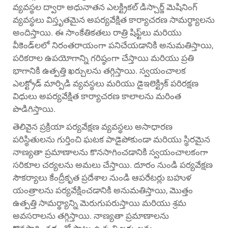
వ్యవస్థల ద్వారా అధునాతన ఎలక్ట్రికల్ డిస్చార్జ్ మెషినింగ్
వ్యవస్థలు విస్తృతమైన అపర్యవేక్షిత కార్యాచరణ సామర్థ్యాలను
అందిస్తాయి. ఈ సాంకేతికతలు రాత్రి షిఫ్ట్‌లు మరియు
వీకెండ్‌లలో నిరంతరాయంగా పనిచేయడానికి అనుమతిస్తాయి,
పరికరాల ఉపయోగాన్ని గరిష్ఠంగా చేస్తాయి మరియు ప్రతి
భాగానికి ఉత్పత్తి ఖర్చులను తగ్గిస్తాయి. స్వయంచాలక
ఎలక్ట్రోడ్ మార్పిడి వ్యవస్థలు మరియు డైఇలెక్ట్రిక్ పరిరక్షణ
విధులు అపర్యవేక్షిత కార్యాచరణ కాలాలను మరింత
పొడిగిస్తాయి.
తెలివైన ప్రక్రియా పర్యవేక్షణ వ్యవస్థలు అసాధారణ
పరిస్థితులను గుర్తించి ఘటక పాడైపోకుండా మరియు స్థిరమైన
నాణ్యతా ప్రమాణాలను కొనసాగించడానికి స్వయంచాలకంగా
సరికూల చర్యలను అమలు చేస్తాయి. దూరం నుండి పర్యవేక్షణ
సౌకర్యాలు కేంద్రీకృత ప్రదేశాల నుండి ఆపరేటర్లు బహుళ
యంత్రాలను పర్యవేక్షించడానికి అనుమతిస్తాయి, మొత్తం
ఉత్పత్తి సామర్థ్యాన్ని మెరుగుపరుస్తాయి మరియు శ్రమ
అవసరాలను తగ్గిస్తాయి. నాణ్యతా ప్రమాణాలను