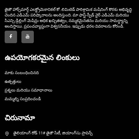
తైజౌ హార్స్‌మార్గ్ ఎలక్ట్రోమెకానికల్ కో. లిమిటెడ్ పారిశ్రామిక మషినింగ్ కొరకు అభివృద్ధి
చెందిన ఎడిఎమ్ పరిష్కారాలను అందిస్తుంది. మా ఫాస్ట్-స్పీడ్ వైర్ ఎడిఎమ్ మరియు
సిఎన్సి డ్రిల్లింగ్ మెషిన్లు అధిక ఖచ్చితత్వం, నమ్మకమైనతనం మరియు సామర్థ్యాన్ని
అందిస్తాయి. ప్రపంచవ్యాప్తంగా విశ్వసనీయం. ఇప్పుడు ధరల వివరాలను కోరండి.
ఉపయోగకరమైన లింకులు
మాకు సంబంధించినది
ఉత్పత్తులు
ప్రశ్నలు మరియు సమాధానాలు
మమ్మల్ని సంప్రదించండి
చిరునామా
తైలియాంగ్ రోడ్ 11# తైజౌ సిటీ, జియాంగ్‌సు ప్రావిన్స్