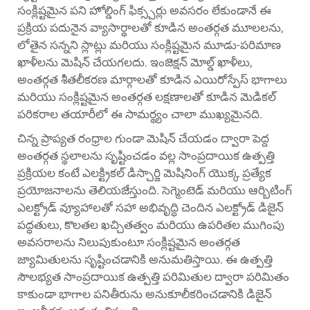
సంక్లిష్టమైన పని హోల్డింగ్ ఫిక్స్చర్లు అవసరం లేకుండానే ఈ
ప్రక్రియ పదునైన వ్యాసార్థాలతో కూడిన అంతర్గత మూలలను,
లోతైన సన్నని స్లాట్లు మరియు సంక్లిష్టమైన మూడు-పరిమాణ
ఖాళీలను మెషిన్ చేయగలదు. ఇంజెక్షన్ మోల్డ్ ఖాళీలు,
అంతర్గత శీతలీకరణ మార్గాలతో కూడిన ఎయిరోస్పేస్ భాగాలు
మరియు సంక్లిష్టమైన అంతర్గత లక్షణాలతో కూడిన మెడికల్
పరికరాల తయారీలో ఈ సామర్థ్యం చాలా ముఖ్యమైనది.
చిన్న ప్రాప్యత రంధ్రాల గుండా మెషిన్ చేయడం ద్వారా పెద్ద
అంతర్గత స్థలాలను సృష్టించడం వల్ల సాంప్రదాయిక ఉత్పత్తి
ప్రక్రియల కంటే ఎలక్ట్రికల్ డిస్చార్జి మెషినింగ్ యొక్క ప్రత్యేక
ప్రయోజనాలను తెలియజేస్తుంది. సెగ్మెంటెడ్ మరియు ఆర్బిటింగ్
ఎలక్ట్రోడ్ వ్యూహాలతో సహా అభివృద్ధి చెందిన ఎలక్ట్రోడ్ డిజైన్
పద్ధతులు, కొలతల ఖచ్చితత్వం మరియు ఉపరితల ముగింపు
అవసరాలను నిలుపుకుంటూ సంక్లిష్టమైన అంతర్గత
జ్యామితులను సృష్టించడానికి అనుమతిస్తాయి. ఈ ఉత్పత్తి
సౌలభ్యత సాంప్రదాయిక ఉత్పత్తి పరిమితుల ద్వారా పరిమితం
కాకుండా భాగాల పనితీరును అనుకూలీకరించడానికి డిజైన్