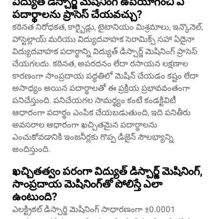
విద్యుత్ డిస్చార్జ్ మెషినింగ్ ఉపయోగించి ఏ
పదార్థాలను ప్రాసెస్ చేయవచ్చు?
కఠినత నిరోధకత, కార్బైడ్లు, టైటానియం మిశ్రమాలు, ఇన్కొనెల్,
హాస్టెల్లాయ్ మరియు విద్యుదవాహక సెరామిక్స్ సహా ఏదైనా
విద్యుదవాహక పదార్థాన్ని విద్యుత్ డిస్చార్జ్ మెషినింగ్ ప్రాసెస్
చేయగలదు. కఠినత, అపరదనం లేదా రసాయన లక్షణాల
కారణంగా సాంప్రదాయ పద్ధతిలో మెషిన్ చేయడం కష్టం లేదా
అసాధ్యం అయిన పదార్థాలతో ఈ ప్రక్రియ ప్రభావవంతంగా
పనిచేస్తుంది. పనిచేయగల సామర్థ్యం కంటే కండక్టివిటీ
ఆధారంగా పదార్థం ఎంపిక చేయబడుతుంది, ఇది పనితీరు
అవసరాల ఆధారంగా ఖచ్చితమైన పదార్థాలను
ఎంచుకోవడానికి ఇంజనీర్లకు గొప్ప డిజైన్ సౌలభ్యాన్ని
అందిస్తుంది.
ఖచ్చితత్వం పరంగా విద్యుత్ డిస్చార్జ్ మెషినింగ్,
సాంప్రదాయ మెషినింగ్‌తో పోలిస్తే ఎలా
ఉంటుంది?
ఎలక్ట్రికల్ డిస్చార్జి మెషినింగ్ సాధారణంగా ±0.0001