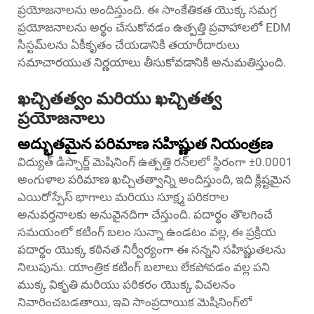
ప్రయోజనాలను అందిస్తుంది. ఈ సాంకేతికత యొక్క సమగ్ర
ప్రయోజనాలను అర్థం చేసుకోవడం ఉత్పత్తి ప్రవాహాలలో EDM
సిస్టమ్‌లను ఏకీకృతం చేయడానికి తయారీదారులు
సమాచారయుత నిర్ణయాలు తీసుకోవడానికి అనుమతిస్తుంది.
ఖచ్చితత్వం మరియు ఖచ్చితత్వ
ప్రయోజనాలు
అద్భుతమైన పరిమాణ సహిష్ణుత నియంత్రణ
విద్యుత్ డిస్చార్జ్ మెషినింగ్ ఉత్పత్తి రన్‌లలో స్థిరంగా ±0.0001
అంగుళాల పరిమాణ ఖచ్చితత్వాన్ని అందిస్తుంది, ఇది క్లిష్టమైన
ఎయిరోస్పేస్ భాగాలు మరియు సూక్ష్మ పరికరాల
అనువర్తనాలకు అనువైనదిగా చేస్తుంది. పదార్థం తొలగించే
సమయంలో కటింగ్ బలం సున్నా ఉండటం వల్ల, ఈ ప్రక్రియ
పదార్థం యొక్క కఠినత నిర్వీర్యంగా ఈ సన్నని సహిష్ణుతలను
నిలుపును. యాంత్రిక కటింగ్ బలాలు లేకపోవడం వల్ల పని
ముక్క వికృతి మరియు పరికరం యొక్క విచలనం
నివారించబడతాయి, ఇవి సాంప్రదాయిక మెషినింగ్‌లో