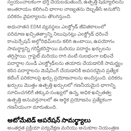
స్వయంచాలకంగా భర్తీ చేయబడుతుంది, ఉత్పత్తి షెడ్యూల్‌లను
అంతరాయం కలిగించి భాగాల నాణ్యతను దెబ్బతీసే అనుకోని
పరికరం వైఫల్యాలను తొలగిస్తుంది.
అధునాతన EDM వ్యవస్థలు ఎలక్ట్రోడ్ జీవితకాలంలో
పరిమాణ ఖచ్చితత్వాన్ని నిలుపునట్లు ఎలక్ట్రోడ్ ధరించే
కాంపెన్సేషన్ అల్గోరిథమ్‌లను కలిగి ఉంటాయి, ఉపయోగం
సామర్థ్యాన్ని గరిష్టీకరిస్తాయి మరియు పదార్థం ఖర్చులను
తగ్గిస్తాయి. గ్రాఫైట్ మరియు రాగి వంటి సులభంగా లభించే
పదార్థాల నుండి ఎలక్ట్రోడ్‌లను తయారు చేయడానికి సామర్థ్యం
కఠిన పదార్థాలను మెషినింగ్ చేయడానికి అవసరమైన ప్రత్యేక
కటింగ్ పరికరాలపై ఖర్చు ప్రయోజనాలను అందిస్తుంది. పరికరం
ఖర్చులు మొత్తం ఉత్పత్తి ఖర్చులలో గణనీయమైన భాగాన్ని
సూచించగలిగే తక్కువ-సంఖ్యలో ఉన్న, అధిక-ఖచ్చితత్వ
ఉత్పత్తి అనువర్తనాలలో ఈ ఆర్థిక ప్రయోజనం ప్రత్యేకంగా
గణనీయంగా మారుతుంది.
ఆటోమేటెడ్ ఆపరేషన్ సామర్థ్యాలు
అంతర్గత ప్రక్రియా పర్యవేక్షణ మరియు అనుకూల నియంత్రణ