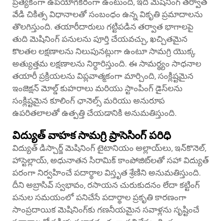
ప్రత్యేకంగా ఉపయోగకరంగా ఉంటుంది, ఇది మెషినింగ్ తర్వాత
వేడి చికిత్స విధానాలతో సంబంధం ఉన్న వికృతి ప్రమాదాలను
తొలగిస్తుంది. తయారీదారులు గట్టిపడిన తర్వాత భాగాలపై
తుది మెషినింగ్ పనులను పూర్తి చేయవచ్చు, ఖచ్చితమైన
కొలతల లక్షణాలను నిలుపునట్లుగా ఉంటూ సామగ్రి యొక్క
అత్యుత్తమ లక్షణాలను నిర్ధారిస్తుంది. ఈ సామర్థ్యం సాధనాల
తయారీ ప్రక్రియలను విప్లవాత్మకంగా మార్చింది, సంక్లిష్టమైన
ఇంజెక్షన్ మోల్డ్ కుహరాలు మరియు స్టాంపింగ్ డైస్‌లను
సంక్లిష్టమైన కూలింగ్ ఛానెల్స్ మరియు అనురూప
ఉపరితలాలతో ఉత్పత్తి చేయడానికి అనుమతిస్తుంది.
విద్యుత్ వాహక సామగ్రి ప్రాసెసింగ్ పరిధి
విద్యుత్ డిస్చార్జ్ మెషినింగ్ టైటానియం అల్లాయ్‌లు, ఇన్‌కొనెల్,
హాస్టెల్లాయ్, అధునాతన సిరామిక్ కాంపోజిట్‌లతో సహా విద్యుత్
పరంగా నిర్వహించే పదార్థాల విస్తృత శ్రేణిని అనుమతిస్తుంది.
దీని అబ్రాసివ్ స్వభావం, రసాయన చురుకుదనం లేదా కట్టింగ్
పనుల సమయంలో పనిచేసే పదార్థాల ప్రకృతి కారణంగా
సాంప్రదాయిక మెషినింగ్‌కు గణనీయమైన సవాళ్లను సృష్టించే