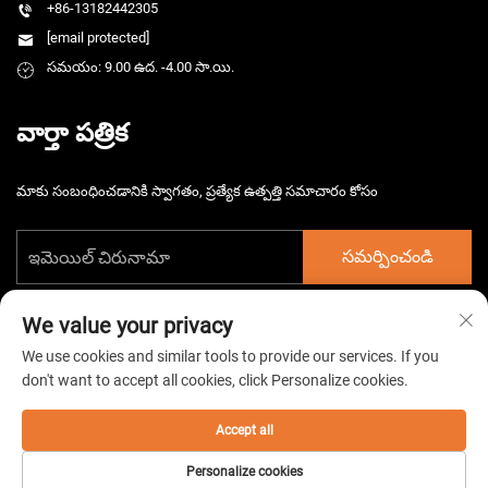
+86-13182442305
[email protected]
సమయం: 9.00 ఉద. -4.00 సా.యి.
వార్తా పత్రిక
మాకు సంబంధించడానికి స్వాగతం, ప్రత్యేక ఉత్పత్తి సమాచారం కోసం
సమర్పించండి
We value your privacy
We use cookies and similar tools to provide our services. If you
don't want to accept all cookies, click Personalize cookies.
కాపీరైట్ © 2025 చైనా తైజౌ హార్స్‌మార్గ్ ఎలెక్ట్రోమెకానికల్ కో. లిమిటెడ్. అన్ని హక్కులు
పొందుపరచబడ్డాయి. -
గోప్యతా విధానం
Accept all
Personalize cookies