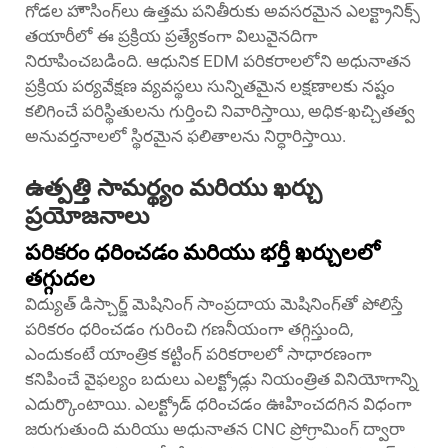
గోడల హౌసింగ్‌లు ఉత్తమ పనితీరుకు అవసరమైన ఎలక్ట్రానిక్స్
తయారీలో ఈ ప్రక్రియ ప్రత్యేకంగా విలువైనదిగా
నిరూపించబడింది. ఆధునిక EDM పరికరాలలోని అధునాతన
ప్రక్రియ పర్యవేక్షణ వ్యవస్థలు సున్నితమైన లక్షణాలకు నష్టం
కలిగించే పరిస్థితులను గుర్తించి నివారిస్తాయి, అధిక-ఖచ్చితత్వ
అనువర్తనాలలో స్థిరమైన ఫలితాలను నిర్ధారిస్తాయి.
ఉత్పత్తి సామర్థ్యం మరియు ఖర్చు
ప్రయోజనాలు
పరికరం ధరించడం మరియు భర్తీ ఖర్చులలో
తగ్గుదల
విద్యుత్ డిస్చార్జ్ మెషినింగ్ సాంప్రదాయ మెషినింగ్‌తో పోలిస్తే
పరికరం ధరించడం గురించి గణనీయంగా తగ్గిస్తుంది,
ఎందుకంటే యాంత్రిక కట్టింగ్ పరికరాలలో సాధారణంగా
కనిపించే వైఫల్యం బదులు ఎలక్ట్రోడ్లు నియంత్రిత వినియోగాన్ని
ఎదుర్కొంటాయి. ఎలక్ట్రోడ్ ధరించడం ఊహించదగిన విధంగా
జరుగుతుంది మరియు అధునాతన CNC ప్రోగ్రామింగ్ ద్వారా