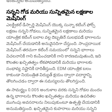
ఇంజనీర్లకు అనుమతిస్తుంది.
సన్నని గోడ మరియు సున్నితమైన లక్షణాల
మెషినింగ్
ఎలక్ట్రికల్ డిస్చార్జి మెషినింగ్ యొక్క సున్నా కటింగ్ ఫోర్స్
లక్షణం సన్నని గోడలు, సున్నితమైన లక్షణాలు మరియు
యాంత్రిక కటింగ్ బలాల వల్ల దెబ్బతినే సులభపడే భాగాలను
మెషినింగ్ చేయడానికి అనువైనదిగా చేస్తుంది. సాంప్రదాయిక
మెషినింగ్ తరచుగా కటింగ్ సమయంలో సన్నని భాగాలు
విచలనానికి గాని కంపించడానికి గాని కారణమవుతుంది, ఇది
కొలతల ఖచ్చితత్వం లేకపోవడానికి మరియు భాగాలకు
సంభావ్య నష్టానికి దారితీస్తుంది. EDM యాంత్రిక బలం
కాకుండా నియంత్రిత విద్యుత్ క్షయం ద్వారా పదార్థాన్ని
తొలగించడం ద్వారా ఈ సమస్యలను తొలగిస్తుంది.
ఈ సామర్థ్యం 0.005 అంగుళాల వరకు సన్నని గోడల మందం
ఉన్న భాగాలను కొలతల ఖచ్చితత్వం మరియు ఉపరితల
ముగింపు అవసరాలను నిలుపుకుంటూ ఉత్పత్తి చేయడానికి
అనుమతిస్తుంది. ఖచ్చితమైన కుహరాలు మరియు సన్నని