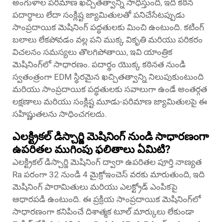
అంగుళాల పరిమాణ ఖచ్చితత్వాన్ని సాధిస్తుంది, ఇది కఠిన
పదార్థాలు లేదా సంక్లిష్ట జ్యామితులతో పనిచేసేటప్పుడు
సాంప్రదాయిక మెషినింగ్ పద్ధతులకు మించి ఉంటుంది. కటింగ్
బలాలు లేకపోవడం వల్ల పని ముక్క వికృతి మరియు పరికరం
విచలనం సమస్యలు తొలగిపోతాయి, ఇవి యాంత్రిక
మెషినింగ్‌లో సాధారణం. పదార్థం యొక్క కఠినత నుండి
స్వతంత్రంగా EDM స్థిరమైన ఖచ్చితత్వాన్ని నిలుపుకుంటుంది
మరియు సాంప్రదాయిక పద్ధతులకు సవాలుగా ఉండే అంతర్గత
లక్షణాలు మరియు సంక్లిష్ట మూడు-పరిమాణ జ్యామితులపై ఈ
సహిష్ణుతలను సాధించగలదు.
ఎలక్ట్రికల్ డిస్చార్జి మెషినింగ్ నుండి సాధారణంగా
ఉపరితల ముగింపు ఫలితాలు ఏమిటి?
ఎలక్ట్రికల్ డిస్చార్జి మెషినింగ్ ద్వారా ఉపరితల పూర్తి నాణ్యత
Ra పరంగా 32 నుండి 4 మైక్రోఇంచెస్ వరకు మారుతుంది, ఇది
మెషినింగ్ పారామితులు మరియు ఎలక్ట్రోడ్ ఎంపికపై
ఆధారపడి ఉంటుంది. ఈ ప్రక్రియ సాంప్రదాయిక మెషినింగ్‌లో
సాధారణంగా కనిపించే దిశాత్మక టూల్ మార్కులు లేకుండా