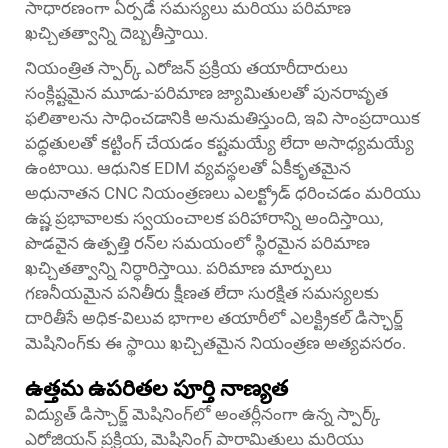
సాధారణంగా ఏర్పడే సమస్యలు మరియు పరిమాణ
ఖచ్చితత్వాన్ని దెబ్బతీస్తాయి.
నియంత్రిత స్పార్క్ ఎరోజన్ ప్రక్రియ తయారీదారులు
సంక్లిష్టమైన మూడు-పరిమాణ జ్యామితులతో పునరావృత
ఫలితాలను సాధించడానికి అనుమతిస్తుంది, ఇవి సాంప్రదాయిక
పద్ధతులతో కట్టింగ్ చేయడం కష్టమయ్యే లేదా అసాధ్యమయ్యే
ఉంటాయి. ఆధునిక EDM వ్యవస్థలతో ఏకీకృతమైన
అధునాతన CNC నియంత్రణలు ఎలక్ట్రోడ్ ధరించడం మరియు
ఉష్ణ ప్రభావాలకు స్వయంచాలక పరిహారాన్ని అందిస్తాయి,
పొడవైన ఉత్పత్తి రన్‌ల సమయంలో స్థిరమైన పరిమాణ
ఖచ్చితత్వాన్ని నిర్ధారిస్తాయి. పరిమాణ మార్పులు
గణనీయమైన పనితీరు క్షీణత లేదా సురక్షిత సమస్యలకు
దారితీసే అధిక-విలువ భాగాల తయారీలో ఎలక్ట్రికల్ డిస్ఛార్జ్
మెషినింగ్‌కు ఈ స్థాయి ఖచ్చితమైన నియంత్రణ అత్యవసరం.
ఉత్తమ ఉపరితల పూర్తి నాణ్యత
విద్యుత్ డిస్చార్జ్ మెషినింగ్‌లో అంతర్లీనంగా ఉన్న స్పార్క్
ఎరోజియన్ ప్రక్రియ, మెషినింగ్ పారామితులు మరియు