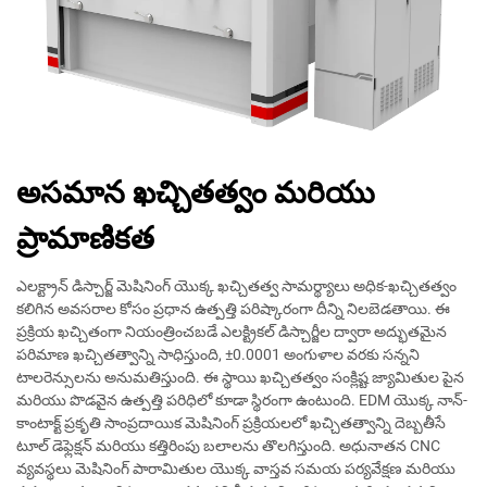
అసమాన ఖచ్చితత్వం మరియు
ప్రామాణికత
ఎలక్ట్రాన్ డిస్చార్జ్ మెషినింగ్ యొక్క ఖచ్చితత్వ సామర్థ్యాలు అధిక-ఖచ్చితత్వం
కలిగిన అవసరాల కోసం ప్రధాన ఉత్పత్తి పరిష్కారంగా దీన్ని నిలబెడతాయి. ఈ
ప్రక్రియ ఖచ్చితంగా నియంత్రించబడే ఎలక్ట్రికల్ డిస్చార్జీల ద్వారా అద్భుతమైన
పరిమాణ ఖచ్చితత్వాన్ని సాధిస్తుంది, ±0.0001 అంగుళాల వరకు సన్నని
టాలరెన్సులను అనుమతిస్తుంది. ఈ స్థాయి ఖచ్చితత్వం సంక్లిష్ట జ్యామితుల పైన
మరియు పొడవైన ఉత్పత్తి పరిధిలో కూడా స్థిరంగా ఉంటుంది. EDM యొక్క నాన్-
కాంటాక్ట్ ప్రకృతి సాంప్రదాయిక మెషినింగ్ ప్రక్రియలలో ఖచ్చితత్వాన్ని దెబ్బతీసే
టూల్ డెఫ్లెక్షన్ మరియు కత్తిరింపు బలాలను తొలగిస్తుంది. అధునాతన CNC
వ్యవస్థలు మెషినింగ్ పారామితుల యొక్క వాస్తవ సమయ పర్యవేక్షణ మరియు