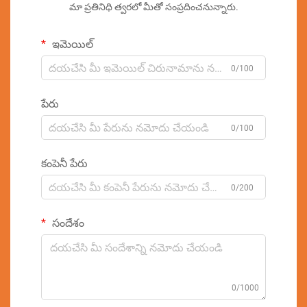
మా ప్రతినిధి త్వరలో మీతో సంప్రదించనున్నారు.
ఇమెయిల్
0/100
పేరు
0/100
కంపెనీ పేరు
0/200
సందేశం
0/1000