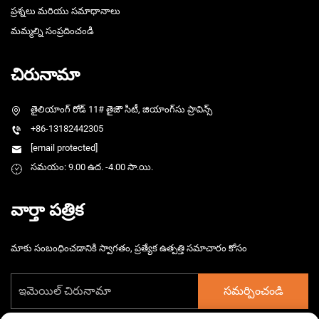
ప్రశ్నలు మరియు సమాధానాలు
మమ్మల్ని సంప్రదించండి
చిరునామా
తైలియాంగ్ రోడ్ 11# తైజౌ సిటీ, జియాంగ్‌సు ప్రావిన్స్
+86-13182442305
[email protected]
సమయం: 9.00 ఉద. -4.00 సా.యి.
వార్తా పత్రిక
మాకు సంబంధించడానికి స్వాగతం, ప్రత్యేక ఉత్పత్తి సమాచారం కోసం
సమర్పించండి