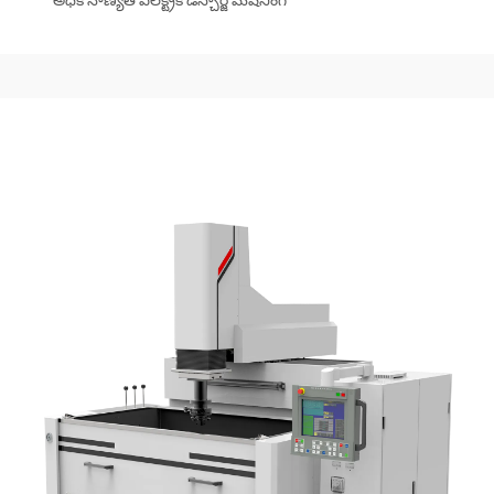
అధిక నాణ్యత ఎలక్ట్రిక్ డిస్చార్జ్ మెషినింగ్