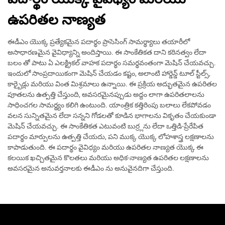
ఉపరితల నాణ్యత
ఈడీఎం యొక్క ప్రత్యేకమైన పదార్థం ప్రాసెసింగ్ సామర్థ్యాలు తయారీలో
అసాధారణమైన వైవిధ్యాన్ని అందిస్తాయి. ఈ సాంకేతికత దాని కఠినత్వం లేదా
బలం తో పాటు ఏ ఎలక్ట్రికల్ వాహక పదార్థం సమర్థవంతంగా మెషిన్ చేయవచ్చు.
ఇందులో సాంప్రదాయికంగా మెషిన్ చేయడం కష్టం, అలాంటి హార్డెన్డ్ టూల్ స్టీల్స్,
కార్బైడ్లు మరియు వింత మిశ్రమాలు ఉన్నాయి. ఈ ప్రక్రియ అద్భుతమైన ఉపరితల
పూతలను ఉత్పత్తి చేస్తుంది, అవసరమైనప్పుడు అద్దం లాగా ఉపరితలాలను
సాధించగల సామర్థ్యం కలిగి ఉంటుంది. యాంత్రిక కత్తిరింపు బలాలు లేకపోవడం
వలన సున్నితమైన లేదా సన్నని గోడలతో కూడిన భాగాలను వికృతం చేయకుండా
మెషిన్ చేయవచ్చు. ఈ సాంకేతికత ఎటువంటి బుర్ర్లను లేదా ఒత్తిడి-ప్రేరేపిత
పదార్థం మార్పులను ఉత్పత్తి చేయదు, పని ముక్క యొక్క లోహశాస్త్ర లక్షణాలను
కాపాడుతుంది. ఈ పదార్థం వైవిధ్యం మరియు ఉపరితల నాణ్యత యొక్క ఈ
కలయిక ఖచ్చితమైన కొలతలు మరియు అధిక-నాణ్యత ఉపరితల లక్షణాలను
అవసరమైన అనువర్తనాలకు ఈడీఎం ను అనువైనదిగా చేస్తుంది.