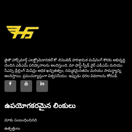
తైజౌ హార్స్‌మార్గ్ ఎలక్ట్రోమెకానికల్ కో. లిమిటెడ్ పారిశ్రామిక మషినింగ్ కొరకు అభివృద్ధి
చెందిన ఎడిఎమ్ పరిష్కారాలను అందిస్తుంది. మా ఫాస్ట్-స్పీడ్ వైర్ ఎడిఎమ్ మరియు
సిఎన్సి డ్రిల్లింగ్ మెషిన్లు అధిక ఖచ్చితత్వం, నమ్మకమైనతనం మరియు సామర్థ్యాన్ని
అందిస్తాయి. ప్రపంచవ్యాప్తంగా విశ్వసనీయం. ఇప్పుడు ధరల వివరాలను కోరండి.
ఉపయోగకరమైన లింకులు
మాకు సంబంధించినది
ఉత్పత్తులు