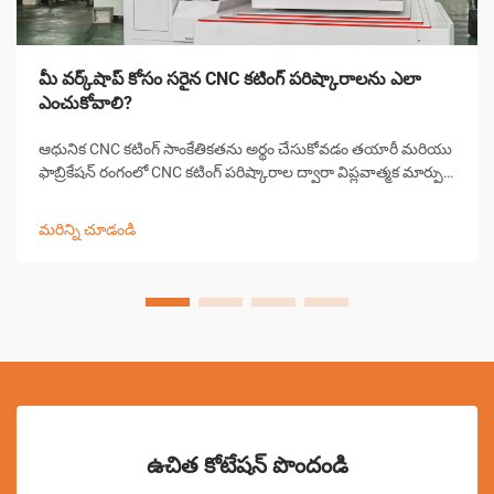
మీ వర్క్‌షాప్ కోసం సరైన CNC కటింగ్ పరిష్కారాలను ఎలా
ఎంచుకోవాలి?
ఆధునిక CNC కటింగ్ సాంకేతికతను అర్థం చేసుకోవడం తయారీ మరియు
ఫాబ్రికేషన్ రంగంలో CNC కటింగ్ పరిష్కారాల ద్వారా విప్లవాత్మక మార్పు
వచ్చింది, ఖచ్చితమైన కటింగ్ పనులను వర్క్‌షాపులు ఎదుర్కొనే
విధానాన్ని మార్చివేసింది. ఈ సంక్లిష్ట వ్యవస్థలు కంప్యూటర్ కలిపి...
మరిన్ని చూడండి
ఉచిత కోటేషన్ పొందండి