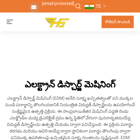
[email protected]
TE
కోటేషన్ పొందండి
ఎలక్ట్రాన్ డిస్చార్జ్ మెషినింగ్
ఎలక్ట్రాన్ డిస్చార్జ్ మెషినింగ్ (EDM) అనేది సూక్ష్మ ఖచ్చితత్వంతో పని ముక్కల
నుండి పదార్థాన్ని తొలగించడానికి నియంత్రిత విద్యుత్ డిస్చార్జ్‌లను ఉపయోగించే
సంక్లిష్టమైన ఉత్పత్తి ప్రక్రియ. ఈ సాంప్రదాయికేతర మెషినింగ్ పద్ధతి రెండు
ఎలక్ట్రోడ్‌ల మధ్య డైఎలెక్ట్రిక్ ద్రవం ఉన్న స్థితిలో వేగంగా పునరావృతమయ్యే
విద్యుత్ డిస్చార్జ్‌లను ఉత్పత్తి చేయడం ద్వారా పనిచేస్తుంది. ఈ ప్రక్రియ పదార్థం
కరగడం మరియు ఆవిరి అయ్యే ద్వారా స్థానికంగా పదార్థం తొలగింపు ద్వారా
పనిముక్క ఉపరితలంపై ఖచ్చితమైన సూక్ష్మ గుంతలను సృష్టిస్తుంది. EDM