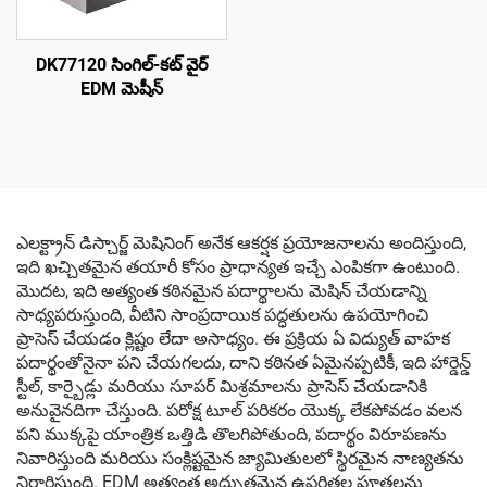
DK77120 సింగిల్-కట్ వైర్
EDM మెషీన్
ఎలక్ట్రాన్ డిస్చార్జ్ మెషినింగ్ అనేక ఆకర్షక ప్రయోజనాలను అందిస్తుంది,
ఇది ఖచ్చితమైన తయారీ కోసం ప్రాధాన్యత ఇచ్చే ఎంపికగా ఉంటుంది.
మొదట, ఇది అత్యంత కఠినమైన పదార్థాలను మెషిన్ చేయడాన్ని
సాధ్యపరుస్తుంది, వీటిని సాంప్రదాయిక పద్ధతులను ఉపయోగించి
ప్రాసెస్ చేయడం క్లిష్టం లేదా అసాధ్యం. ఈ ప్రక్రియ ఏ విద్యుత్ వాహక
పదార్థంతోనైనా పని చేయగలదు, దాని కఠినత ఏమైనప్పటికీ, ఇది హార్డెన్డ్
స్టీల్, కార్బైడ్లు మరియు సూపర్ మిశ్రమాలను ప్రాసెస్ చేయడానికి
అనువైనదిగా చేస్తుంది. పరోక్ష టూల్ పరికరం యొక్క లేకపోవడం వలన
పని ముక్కపై యాంత్రిక ఒత్తిడి తొలగిపోతుంది, పదార్థం విరూపణను
నివారిస్తుంది మరియు సంక్లిష్టమైన జ్యామితులలో స్థిరమైన నాణ్యతను
నిర్ధారిస్తుంది. EDM అత్యంత అద్భుతమైన ఉపరితల పూతలను