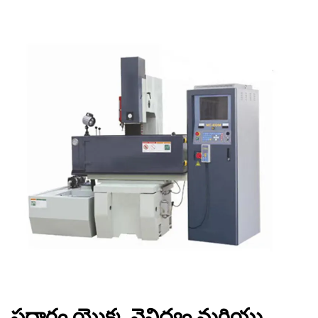
పదార్థం యొక్క వైవిధ్యం మరియు