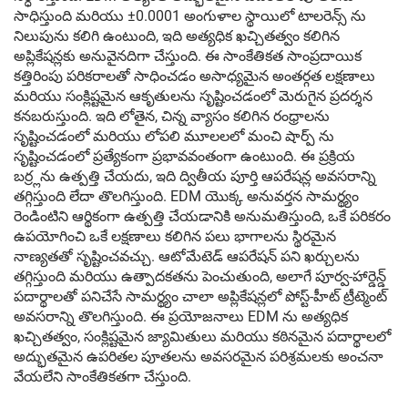
సాధిస్తుంది మరియు ±0.0001 అంగుళాల స్థాయిలో టాలరెన్స్ ను
నిలుపును కలిగి ఉంటుంది, ఇది అత్యధిక ఖచ్చితత్వం కలిగిన
అప్లికేషన్లకు అనువైనదిగా చేస్తుంది. ఈ సాంకేతికత సాంప్రదాయిక
కత్తిరింపు పరికరాలతో సాధించడం అసాధ్యమైన అంతర్గత లక్షణాలు
మరియు సంక్లిష్టమైన ఆకృతులను సృష్టించడంలో మెరుగైన ప్రదర్శన
కనబరుస్తుంది. ఇది లోతైన, చిన్న వ్యాసం కలిగిన రంధ్రాలను
సృష్టించడంలో మరియు లోపలి మూలలలో మంచి షార్ప్ ను
సృష్టించడంలో ప్రత్యేకంగా ప్రభావవంతంగా ఉంటుంది. ఈ ప్రక్రియ
బర్ర్లను ఉత్పత్తి చేయదు, ఇది ద్వితీయ పూర్తి ఆపరేషన్ల అవసరాన్ని
తగ్గిస్తుంది లేదా తొలగిస్తుంది. EDM యొక్క అనువర్తన సామర్థ్యం
రెండింటిని ఆర్థికంగా ఉత్పత్తి చేయడానికి అనుమతిస్తుంది, ఒకే పరికరం
ఉపయోగించి ఒకే లక్షణాలు కలిగిన పలు భాగాలను స్థిరమైన
నాణ్యతతో సృష్టించవచ్చు. ఆటోమేటెడ్ ఆపరేషన్ పని ఖర్చులను
తగ్గిస్తుంది మరియు ఉత్పాదకతను పెంచుతుంది, అలాగే పూర్వ-హార్డెన్డ్
పదార్థాలతో పనిచేసే సామర్థ్యం చాలా అప్లికేషన్లలో పోస్ట్-హీట్ ట్రీట్మెంట్
అవసరాన్ని తొలగిస్తుంది. ఈ ప్రయోజనాలు EDM ను అత్యధిక
ఖచ్చితత్వం, సంక్లిష్టమైన జ్యామితులు మరియు కఠినమైన పదార్థాలలో
అద్భుతమైన ఉపరితల పూతలను అవసరమైన పరిశ్రమలకు అంచనా
వేయలేని సాంకేతికతగా చేస్తుంది.