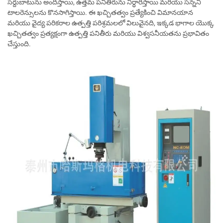
సర్దుబాటును అందిస్తాయి, ఉత్తమ పనితీరును నిర్ధారిస్తాయి మరియు సన్నని
టాలరెన్సులను కొనసాగిస్తాయి. ఈ ఖచ్చితత్వం ప్రత్యేకించి విమానయాన
మరియు వైద్య పరికరాల ఉత్పత్తి పరిశ్రమలలో విలువైనది, ఇక్కడ భాగాల యొక్క
ఖచ్చితత్వం ప్రత్యక్షంగా ఉత్పత్తి పనితీరు మరియు విశ్వసనీయతను ప్రభావితం
చేస్తుంది.