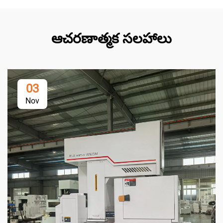
ఆచరణాత్మక సలహాలు
03
Nov