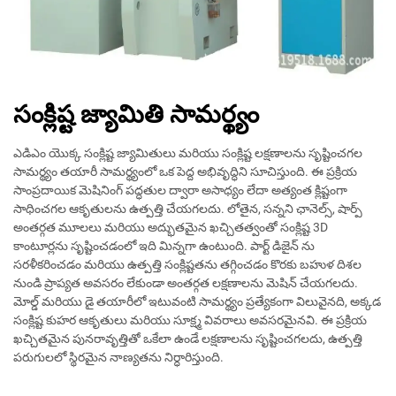
సంక్లిష్ట జ్యామితి సామర్థ్యం
ఎడిఎం యొక్క సంక్లిష్ట జ్యామితులు మరియు సంక్లిష్ట లక్షణాలను సృష్టించగల
సామర్థ్యం తయారీ సామర్థ్యంలో ఒక పెద్ద అభివృద్ధిని సూచిస్తుంది. ఈ ప్రక్రియ
సాంప్రదాయిక మెషినింగ్ పద్ధతుల ద్వారా అసాధ్యం లేదా అత్యంత క్లిష్టంగా
సాధించగల ఆకృతులను ఉత్పత్తి చేయగలదు. లోతైన, సన్నని ఛానెల్స్, షార్ప్
అంతర్గత మూలలు మరియు అద్భుతమైన ఖచ్చితత్వంతో సంక్లిష్ట 3D
కాంటూర్లను సృష్టించడంలో ఇది మిన్నగా ఉంటుంది. పార్ట్ డిజైన్ ను
సరళీకరించడం మరియు ఉత్పత్తి సంక్లిష్టతను తగ్గించడం కొరకు బహుళ దిశల
నుండి ప్రాప్యత అవసరం లేకుండా అంతర్గత లక్షణాలను మెషిన్ చేయగలదు.
మోల్డ్ మరియు డై తయారీలో ఇటువంటి సామర్థ్యం ప్రత్యేకంగా విలువైనది, అక్కడ
సంక్లిష్ట కుహర ఆకృతులు మరియు సూక్ష్మ వివరాలు అవసరమైనవి. ఈ ప్రక్రియ
ఖచ్చితమైన పునరావృత్తితో ఒకేలా ఉండే లక్షణాలను సృష్టించగలదు, ఉత్పత్తి
పరుగులలో స్థిరమైన నాణ్యతను నిర్ధారిస్తుంది.