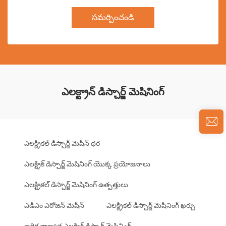
సమర్పించండి
ఎలక్ట్రాన్ డిస్చార్జ్ మెషినింగ్
ఎలక్ట్రికల్ డిస్చార్జ్ మెషిన్ ధర
ఎలక్ట్రిక్ డిస్చార్జ్ మెషినింగ్ యొక్క ప్రయోజనాలు
ఎలక్ట్రికల్ డిస్చార్జ్ మెషినింగ్ ఉత్పత్తులు
ఎడిఎం ఎరోజన్ మెషిన్
ఎలక్ట్రికల్ డిస్చార్జ్ మెషినింగ్ ఖర్చు