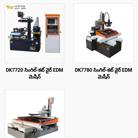
DK7720 సింగిల్-కట్ వైర్ EDM
DK7780 సింగిల్-కట్ వైర్ EDM
మెషీన్
మెషీన్