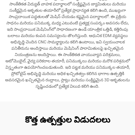
సాంకేతికత విద్యుత్ వాహక పదార్థాలలో సంక్లిష్టమైన జ్యామితులు మరియు
సంకీర్ణమైన ఆకృతుల తయారీలో ప్రత్యేక ప్రాధాన్యత కలిగి ఉంది, ముఖ్యంగా
సాంప్రదాయిక పద్ధతులతో మెషిన్ చేయడం కష్టమైన పదార్థాలలో. ఈ ప్రక్రియ
సాధనం మరియు పనిముక్క మధ్య ఎటువంటి ప్రత్యక్ష సంపర్కం అవసరం లేదు,
ఇది సాంప్రదాయిక మెషినింగ్‌లో సాధారణంగా ఉండే యాంత్రిక ఒత్తిడి, కత్తిరింపు
బలాలు మరియు కంపన సమస్యలను తొలగిస్తుంది. ఆధునిక EDM వ్యవస్థలు
అభివృద్ధి చెందిన CNC సామర్థ్యాలను కలిగి ఉంటాయి, ఇవి స్వయంచాలక
పనితీరును అందిస్తాయి మరియు మెషినింగ్ పారామితులపై ఖచ్చితమైన
నియంత్రణను అందిస్తాయి. ఈ సాంకేతికత వాయువ్యాన పరిశ్రమలు,
ఆటోమొబైల్, వైద్య పరికరాల తయారీ, పనిముక్కలు మరియు మరొక పరిశ్రమలో
విస్తృతంగా ఉపయోగించబడుతుంది. ఇది పట్టక మరియు పనిముక్కల తయారీ,
ప్రోటోటైప్ అభివృద్ధి మరియు అధిక-ఖచ్చితత్వం కలిగిన భాగాల ఉత్పత్తికి
అవసరమైన ఖచ్చితమైన రంధ్రాలు, స్లాట్లు మరియు సంక్లిష్టమైన 3D ఆకృతులను
సృష్టించడంలో ప్రత్యేక విలువ కలిగి ఉంది.
కొత్త ఉత్పత్తుల విడుదలలు