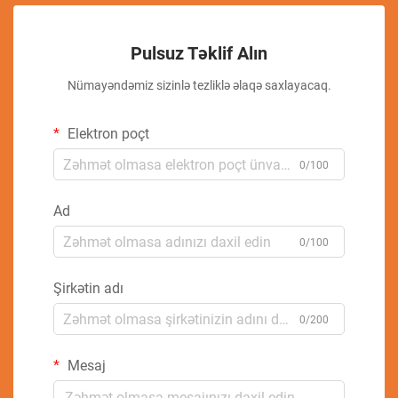
Pulsuz Təklif Alın
Nümayəndəmiz sizinlə tezliklə əlaqə saxlayacaq.
Elektron poçt
0/100
Ad
0/100
Şirkətin adı
0/200
Mesaj