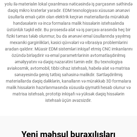
yolu ilə materialın lokal çıxarılması nəticəsində iş parçasının səthində
dəqiq mikro kraterlər yaradır. EDM texnologiyası xüsusən ənənəvi
üsullarla emalı çətin olan elektrik keçirən materiallarda mürəkkəb
həndəsələrin və incə formalara malik hissələrin istehsalında
üstünlük təşkil edir. Bu prosesdə alət və iş parçası arasında heç bir
fiziki təmas tələb olunmur, bu da ənənəvi emal üsullarında yayılmış
mexaniki gərginlikləri, kəsici qüvvələri və vibrasiya problemlərini
aradan qaldırır. Müasir EDM sistemləri inkişaf etmiş CNC imkanlarını
özündə birləşdirir və emal parametrlərinin avtomatlaşdırılmış
əməliyyatını və dəqiq nəzarətini təmin edir. Bu texnologiya
aviakosmik, avtomobil, tibbi cihaz istehsalı, habelə alət və matrisa
sənayesində geniş tətbiq sahəsinə malikdir. Sərtləşdirilmiş
materiallarda dəqiq dəliklərin, kanalların və mürəkkəb 3D formalara
malik hissələrin hazırlanmasında xüsusilə qiymətli hesab olunur və
matrisa istehsalı, prototip inkişafı və yüksək dəqiq hissələrin
istehsalı üçün əvəzsizdir.
Yeni məhsul buraxılışları