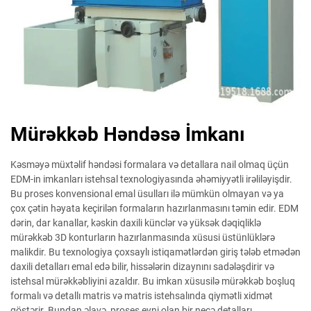
Mürəkkəb Həndəsə İmkanı
Kəsməyə müxtəlif həndəsi formalara və detallara nail olmaq üçün
EDM-in imkanları istehsal texnologiyasında əhəmiyyətli irəliləyişdir.
Bu proses konvensional emal üsulları ilə mümkün olmayan və ya
çox çətin həyata keçirilən formaların hazırlanmasını təmin edir. EDM
dərin, dar kanallar, kəskin daxili künclər və yüksək dəqiqliklə
mürəkkəb 3D konturların hazırlanmasında xüsusi üstünlüklərə
malikdir. Bu texnologiya çoxsaylı istiqamətlərdən giriş tələb etmədən
daxili detalları emal edə bilir, hissələrin dizaynını sadələşdirir və
istehsal mürəkkəbliyini azaldır. Bu imkan xüsusilə mürəkkəb boşluq
formalı və detallı matris və matris istehsalında qiymətli xidmət
göstərir. Bundan əlavə, proses eyni olan bir neçə detalları