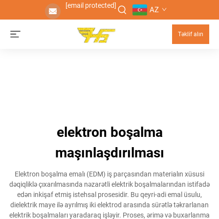
[email protected]
AZ
Təklif alın
elektron boşalma
maşınlaşdırılması
Elektron boşalma emalı (EDM) iş parçasından materialın xüsusi
dəqiqliklə çıxarılmasında nəzarətli elektrik boşalmalarından istifadə
edən inkişaf etmiş istehsal prosesidir. Bu qeyri-adi emal üsulu,
dielektrik maye ilə ayrılmış iki elektrod arasında sürətlə təkrarlanan
elektrik boşalmaları yaradaraq işləyir. Proses, ərimə və buxarlanma