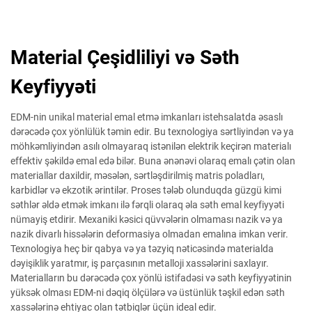
Material Çeşidliliyi və Səth
Keyfiyyəti
EDM-nin unikal material emal etmə imkanları istehsalatda əsaslı
dərəcədə çox yönlülük təmin edir. Bu texnologiya sərtliyindən və ya
möhkəmliyindən asılı olmayaraq istənilən elektrik keçirən materialı
effektiv şəkildə emal edə bilər. Buna ənənəvi olaraq emalı çətin olan
materiallar daxildir, məsələn, sərtləşdirilmiş matris poladları,
karbidlər və ekzotik ərintilər. Proses tələb olunduqda güzgü kimi
səthlər əldə etmək imkanı ilə fərqli olaraq əla səth emal keyfiyyəti
nümayiş etdirir. Mexaniki kəsici qüvvələrin olmaması nazik və ya
nazik divarlı hissələrin deformasiya olmadan emalına imkan verir.
Texnologiya heç bir qabya və ya təzyiq nəticəsində materialda
dəyişiklik yaratmır, iş parçasının metalloji xassələrini saxlayır.
Materialların bu dərəcədə çox yönlü istifadəsi və səth keyfiyyətinin
yüksək olması EDM-ni dəqiq ölçülərə və üstünlük təşkil edən səth
xassələrinə ehtiyac olan tətbiqlər üçün ideal edir.