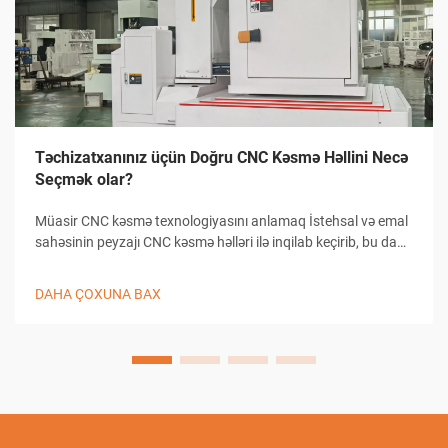
Təchizatxanınız üçün Doğru CNC Kəsmə Həllini Necə
Seçmək olar?
Müasir CNC kəsmə texnologiyasını anlamaq İstehsal və emal
sahəsinin peyzajı CNC kəsmə həlləri ilə inqilab keçirib, bu da
təchizatxanaların dəqiqlikli kəsmə tapşırıqlarına yanaşma
üsullarını dəyişib. Bu mürəkkəb sistemlər kompüterlə
DAHA ÇOXUNA BAX
birləşmiş...