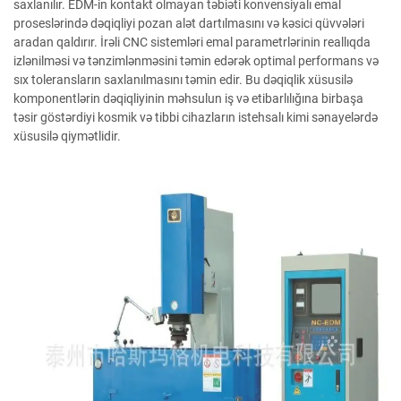
saxlanılır. EDM-in kontakt olmayan təbiəti konvensiyalı emal
proseslərində dəqiqliyi pozan alət dartılmasını və kəsici qüvvələri
aradan qaldırır. İrəli CNC sistemləri emal parametrlərinin reallıqda
izlənilməsi və tənzimlənməsini təmin edərək optimal performans və
sıx toleransların saxlanılmasını təmin edir. Bu dəqiqlik xüsusilə
komponentlərin dəqiqliyinin məhsulun iş və etibarlılığına birbaşa
təsir göstərdiyi kosmik və tibbi cihazların istehsalı kimi sənayelərdə
xüsusilə qiymətlidir.