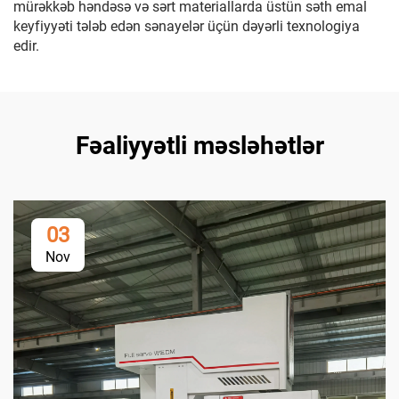
mürəkkəb həndəsə və sərt materiallarda üstün səth emal
keyfiyyəti tələb edən sənayelər üçün dəyərli texnologiya
edir.
Fəaliyyətli məsləhətlər
03
Nov