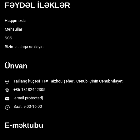
FƏYDƏL İLƏKLƏR
Haqqımızda
Məhsullar
SSS
Bizimlə əlaqə saxlayın
Ünvan
Tailiang küçəsi 11# Taizhou şəhəri, Cənubi Çinin Cənub vilayəti
+86-13182442305
[email protected]
Saat: 9.00-16.00
E-məktubu