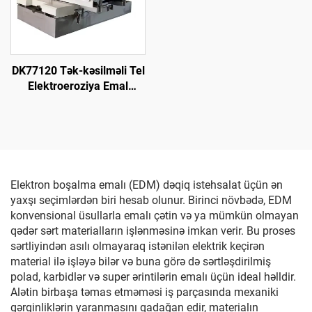
DK77120 Tək-kəsilməli Tel
Elektroeroziya Emal
Maşını
Elektron boşalma emalı (EDM) dəqiq istehsalat üçün ən
yaxşı seçimlərdən biri hesab olunur. Birinci növbədə, EDM
konvensional üsullarla emalı çətin və ya mümkün olmayan
qədər sərt materialların işlənməsinə imkan verir. Bu proses
sərtliyindən asılı olmayaraq istənilən elektrik keçirən
material ilə işləyə bilər və buna görə də sərtləşdirilmiş
polad, karbidlər və super ərintilərin emalı üçün ideal həlldir.
Alətin birbaşa təmas etməməsi iş parçasında mexaniki
gərginliklərin yaranmasını qadağan edir, materialın