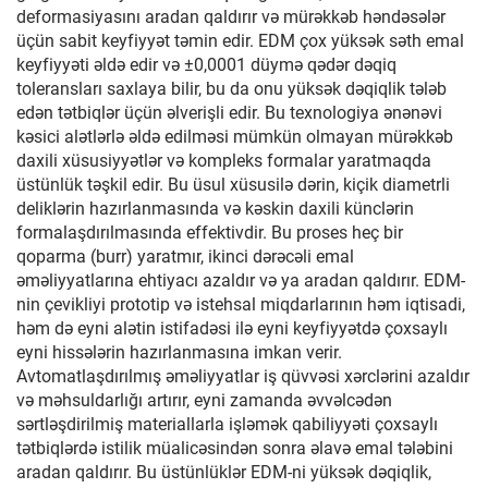
deformasiyasını aradan qaldırır və mürəkkəb həndəsələr
üçün sabit keyfiyyət təmin edir. EDM çox yüksək səth emal
keyfiyyəti əldə edir və ±0,0001 düymə qədər dəqiq
toleransları saxlaya bilir, bu da onu yüksək dəqiqlik tələb
edən tətbiqlər üçün əlverişli edir. Bu texnologiya ənənəvi
kəsici alətlərlə əldə edilməsi mümkün olmayan mürəkkəb
daxili xüsusiyyətlər və kompleks formalar yaratmaqda
üstünlük təşkil edir. Bu üsul xüsusilə dərin, kiçik diametrli
deliklərin hazırlanmasında və kəskin daxili künclərin
formalaşdırılmasında effektivdir. Bu proses heç bir
qoparma (burr) yaratmır, ikinci dərəcəli emal
əməliyyatlarına ehtiyacı azaldır və ya aradan qaldırır. EDM-
nin çevikliyi prototip və istehsal miqdarlarının həm iqtisadi,
həm də eyni alətin istifadəsi ilə eyni keyfiyyətdə çoxsaylı
eyni hissələrin hazırlanmasına imkan verir.
Avtomatlaşdırılmış əməliyyatlar iş qüvvəsi xərclərini azaldır
və məhsuldarlığı artırır, eyni zamanda əvvəlcədən
sərtləşdirilmiş materiallarla işləmək qabiliyyəti çoxsaylı
tətbiqlərdə istilik müalicəsindən sonra əlavə emal tələbini
aradan qaldırır. Bu üstünlüklər EDM-ni yüksək dəqiqlik,