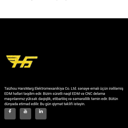
Taizhou HarsMarg Elektromexanikiya Co. Ltd. sənaye emalı üçün irəliləmiş
EDM həlləri təqdim edir. Bizim sürətli naqil EDM və CNC deləmə
maşınlarımız yüksək dəqiqlik, etibarlılıq və səmərəlilik təmin edir. Bütün
dünyada etimad edilir. Bu gün qiymət təklifi istəyin.