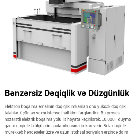
Bənzərsiz Dəqiqlik və Düzgünlük
Elektron boşalma emalının dəqiqlik imkanları onu yüksək dəqiqlik
tələbləri üçün ən yaxşı istehsal həll kimi fərqləndirir. Bu proses,
nəzarətli elektrik boşalma yolu ilə həyata keçirilərək, ±0,0001 düymə
qədər dəqiqliklə ölçülərin saxlanılmasına imkan verir. Belə dəqiqlik
mürəkkəb həndəsələr üzrə və uzun istehsal seriyaları ərzində daim