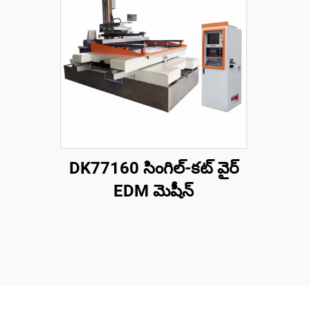
DK77160 సింగిల్-కట్ వైర్
EDM మెషీన్