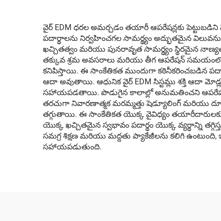
వైర్ EDM ధరల అమర్చడం తయారీ ఆపరేషన్లకు పెట్టుబడిని 
పదార్థాలను నిర్వహించగల సామర్థ్యం అద్భుతమైన విలువను 
ఖచ్చితత్వం మరియు పునరావృత సామర్థ్యం స్థిరమైన నాణ్యత ఫలి
తక్కువ శ్రమ అవసరాలు మరియు తీగ ఆపరేషన్ సమయంలో కొనస
కనిపిస్తాయి. ఈ సాంకేతికత ముందుగా కఠినీకరించబడిన పదా
ఆదా అవుతాయి. ఆధునిక వైర్ EDM సిస్టమ్లు శక్తి ఆదా 
సహాయపడతాయి. పొడుగైన కాలాల్లో అనుమతించని ఆపరేషన్లను
తరచుగా నివారణాత్మక మరమ్మత్తు షెడ్యూలింగ్ మరియు దూరం 
తగ్గుతాయి. ఈ సాంకేతికత యొక్క వైవిధ్యం తయారీదారులకు వి
యొక్క ఖచ్చితమైన స్వభావం పదార్థం యొక్క వ్యర్థాన్ని తగ్గి
సమగ్ర శిక్షణ మరియు మద్దతు ప్యాకేజీలను కలిగి ఉంటుంది,
సహాయపడుతుంది.