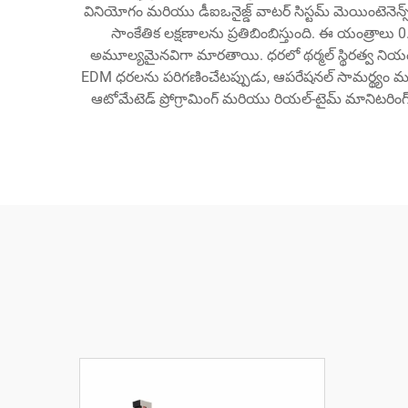
వినియోగం మరియు డీఐఒనైజ్డ్ వాటర్ సిస్టమ్ మెయింటెనెన్స్‌ను
సాంకేతిక లక్షణాలను ప్రతిబింబిస్తుంది. ఈ యంత్రాల
అమూల్యమైనవిగా మారతాయి. ధరలో థర్మల్ స్థిరత్వ నియంత
EDM ధరలను పరిగణించేటప్పుడు, ఆపరేషనల్ సామర్థ్యం మరియు
ఆటోమేటెడ్ ప్రోగ్రామింగ్ మరియు రియల్-టైమ్ మానిటరిం