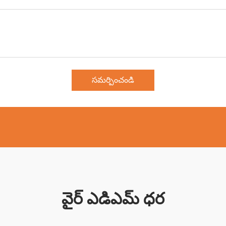
సమర్పించండి
వైర్ ఎడిఎమ్ ధర