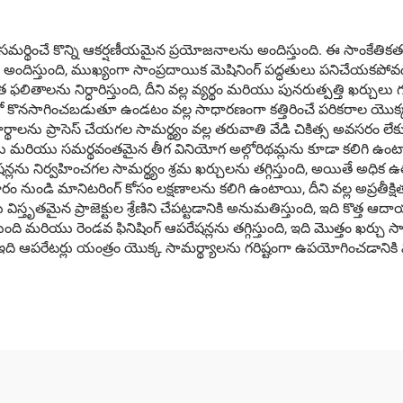
సమర్థించే కొన్ని ఆకర్షణీయమైన ప్రయోజనాలను అందిస్తుంది. ఈ సాంకేతి
అందిస్తుంది, ముఖ్యంగా సాంప్రదాయిక మెషినింగ్ పద్ధతులు పనిచేయకపోవడం
తాలను నిర్ధారిస్తుంది, దీని వల్ల వ్యర్థం మరియు పునరుత్పత్తి ఖర్చులు 
ాగించబడుతూ ఉండటం వల్ల సాధారణంగా కత్తిరించే పరికరాల యొక్క క్షీ
ర్థాలను ప్రాసెస్ చేయగల సామర్థ్యం వల్ల తరువాతి వేడి చికిత్స అవసరం 
మోడ్లు మరియు సమర్థవంతమైన తీగ వినియోగ అల్గోరిథమ్లను కూడా కలిగి 
 నిర్వహించగల సామర్థ్యం శ్రమ ఖర్చులను తగ్గిస్తుంది, అయితే అధిక ఉ
నుండి మానిటరింగ్ కోసం లక్షణాలను కలిగి ఉంటాయి, దీని వల్ల అప్రతీక్
స్తృతమైన ప్రాజెక్టుల శ్రేణిని చేపట్టడానికి అనుమతిస్తుంది, ఇది కొత్త
స్తుంది మరియు రెండవ ఫినిషింగ్ ఆపరేషన్లను తగ్గిస్తుంది, ఇది మొత్తం ఖర్
 ఇది ఆపరేటర్లు యంత్రం యొక్క సామర్థ్యాలను గరిష్టంగా ఉపయోగించడానిక