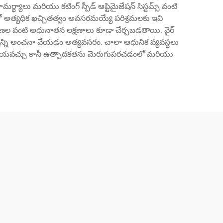
మర్థ్యాలు మరియు కటింగ్ స్పీడ్ ఆప్టిమైజేషన్ సిస్టమ్స్ వంటి
ీంతో అత్యధిక ఖచ్చితత్వం అవసరమయ్యే పరిశ్రమలకు ఇవి
త్రణల వంటి అధునాతన లక్షణాలు కూడా చేర్చబడతాయి. వైర్
్థ్యాన్ని అంచనా వేయడం అత్యవసరం. చాలా ఆధునిక వ్యవస్థలు
ావితం చేయవచ్చు కానీ ఉత్పాదకతను మెరుగుపరచడంలో మరియు