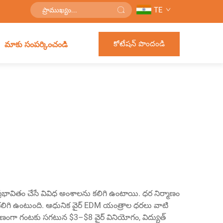
TE
కోటేషన్ పొందండి
మాకు సంపర్కించండి
్రభావితం చేసే వివిధ అంశాలను కలిగి ఉంటాయి. ధర నిర్మాణం
కలిగి ఉంటుంది. ఆధునిక వైర్ EDM యంత్రాల ధరలు వాటి
ణంగా గంటకు సగటున $3–$8 వైర్ వినియోగం, విద్యుత్