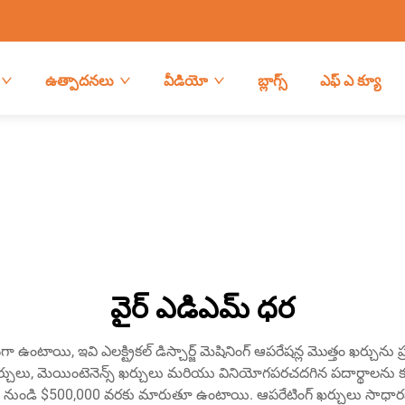
ఉత్పాదనలు
వీడియో
బ్లాగ్స్
ఎఫ్ ఎ క్యూ
వైర్ ఎడిఎమ్ ధర
ి, ఇవి ఎలక్ట్రికల్ డిస్చార్జ్ మెషినింగ్ ఆపరేషన్ల మొత్తం ఖర్చును ప
ర్చులు, మెయింటెనెన్స్ ఖర్చులు మరియు వినియోగపరచదగిన పదార్థాలను 
0 నుండి $500,000 వరకు మారుతూ ఉంటాయి. ఆపరేటింగ్ ఖర్చులు సాధార