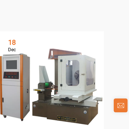
18
1
Dec
De