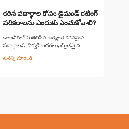
కఠిన పదార్థాల కోసం డైమండ్ కటింగ్
వైర
పరికరాలను ఎందుకు ఎంచుకోవాలి?
ఏయే
ఇంజనీరింగ్‌కు తెలిసిన అత్యంత కఠినమైన
సంక్
పదార్థాలను నిర్వహించగల ఖచ్చితమైన
డిజై
కత్తిరింపు పరిష్కారాలను ఆధునిక తయారీ
అంతట
మరిన్ని చూడండి
మరిన్
మరియు నిర్మాణ పరిశ్రమలు డిమాండ్ చేస్తాయి.
యంత్ర
బలోపేత కాంక్రీట్ నిర్మాణాల నుండి అధునాతన
అధునా
సెరామిక్స్ మరియు గట్టిపడిన లోహాల వరకు,
వ్యవస
సాంప్రదాయ కత్తిరింపు పద్ధతులు...