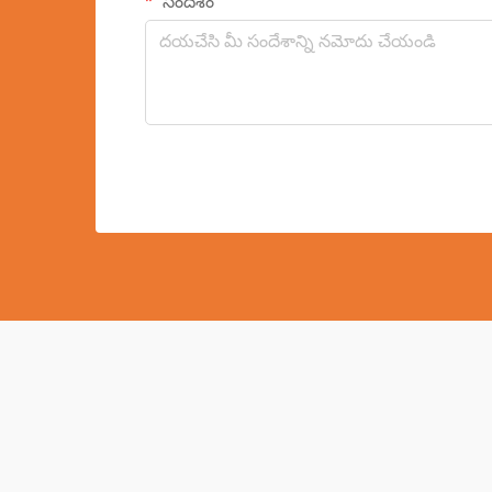
సందేశం