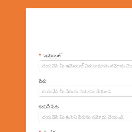
ఇమెయిల్
పేరు
కంపెనీ పేరు