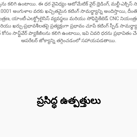
 కలిగి ఉంటాయి. ఈ ధర వైవిధ్యం ఆటోమేటిక్ వైర్ థ్రెడింగ్, మల్టీ-ఎక్సిస్ సా
ు 0.0001 అంగుళాల వరకు ఖచ్చితమైన కటింగ్ సామర్థ్యాన్ని అందిస్తాయి, ద
్రణ, యాంటీ-ఎలక్ట్రోలైసిస్ వ్యవస్థలు మరియు సోఫిస్టికేటెడ్ CNC నియం
 ఖర్చు-ప్రభావశీలతపై ప్రత్యక్షంగా ప్రభావం చూపే కటింగ్ స్పీడ్ సామర
గ్ కోసం సాఫ్ట్‌వేర్ ప్యాకేజీలను కలిగి ఉంటాయి, ఇవి చివరి ధరను ప్రభ
ఆపరేటర్ జోక్యాన్ని తగ్గించడంలో సహాయపడతాయి.
ప్రసిద్ధ ఉత్పత్తులు