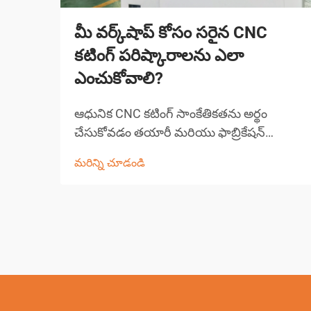
మీ వర్క్‌షాప్ కోసం సరైన CNC
కటింగ్ పరిష్కారాలను ఎలా
ఎంచుకోవాలి?
ఆధునిక CNC కటింగ్ సాంకేతికతను అర్థం
చేసుకోవడం తయారీ మరియు ఫాబ్రికేషన్
రంగంలో CNC కటింగ్ పరిష్కారాల ద్వారా
మరిన్ని చూడండి
విప్లవాత్మక మార్పు వచ్చింది, ఖచ్చితమైన కటింగ్
పనులను వర్క్‌షాపులు ఎదుర్కొనే విధానాన్ని
మార్చివేసింది. ఈ సంక్లిష్ట వ్యవస్థలు కంప్యూటర్
కలిపి...