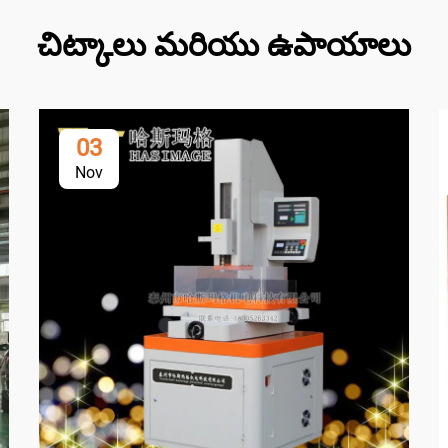
చిట్కాలు మరియు ఉపాయాలు
03
Nov