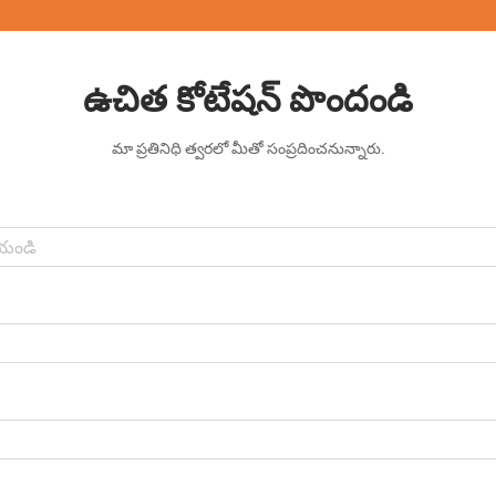
ఉచిత కోటేషన్ పొందండి
మా ప్రతినిధి త్వరలో మీతో సంప్రదించనున్నారు.