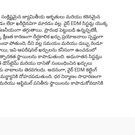
కత సంక్లిష్టమైన జ్యామితీయ ఆకృతులు మరియు కఠినమైన
 లేదా ఖరీదైనవిగా మారడం వల్ల. వైర్ EDM సిస్టమ్ల యొక్క
గణనీయంగా తగ్గుతాయి. ప్రారంభ పెట్టుబడి ఉన్నప్పటికీ,
ణత కారణంగా దీర్ఘకాలిక ఖర్చు ప్రయోజనాలు స్పష్టంగా
లేకుండా పోతుంది, దీని వల్ల సమయం మరియు డబ్బు రెండూ
ఉంటాయి, ఇవి ఆపరేషనల్ ఖర్చులను కనీసంగా ఉంచడంలో
త్పాదకత స్థాయిలను కాపాడుతుంది. అధునాతన సిస్టమ్లు
షిత డౌన్‌టైమ్ మరియు దానితో సంబంధించిన ఖర్చులు
 ఆదాయ వాటాలను తెరవగలదు. అదనంగా, వైర్ EDM కట్టింగ్
చు సామర్థ్యానికి దోహదపడుతుంది. ధర నిర్మాణం సాధారణంగా
ి మరియు ఆప్టిమల్ పనితీరు స్థాయిలను కాపాడుకోవడానికి