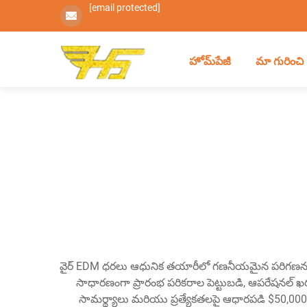
[email protected]
హోమ్‌పేజీ
మా గురించి
వైర్ EDM ధరలు ఆధునిక తయారీలో గణనీయమైన పరిగణనగా ఉంటాయ
సాధారణంగా ప్రారంభ పరికరాల పెట్టుబడి, ఆపరేషనల్ ఖ
సామర్థ్యాలు మరియు ప్రత్యేకతలపై ఆధారపడి $50,00