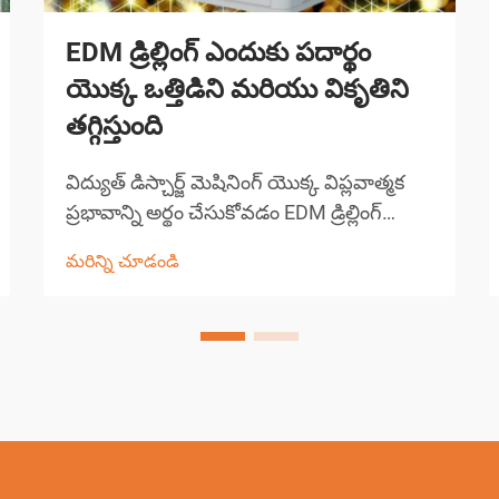
EDM డ్రిల్లింగ్ ఎందుకు పదార్థం
యొక్క ఒత్తిడిని మరియు వికృతిని
తగ్గిస్తుంది
విద్యుత్ డిస్చార్జ్ మెషినింగ్ యొక్క విప్లవాత్మక
ప్రభావాన్ని అర్థం చేసుకోవడం EDM డ్రిల్లింగ్
ఆధునిక తయారీ సాంకేతికతలో అత్యంత
మరిన్ని చూడండి
గణనీయమైన పురోగతులలో ఒకటిగా నిలిచింది.
ఈ సంక్లిష్టమైన మెషినింగ్ ప్రక్రియ పరిశ్రమలు
పూర్వ-...