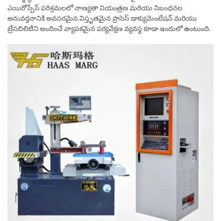
ఎయిరోస్పేస్ పరిశ్రమలలో నాణ్యతా నియంత్రణ మరియు నిబంధనల
అనువర్తనానికి అవసరమైన విస్తృతమైన ప్రాసెస్ డాక్యుమెంటేషన్ మరియు
ట్రేసబిలిటీని అందించే వ్యాపకమైన పర్యవేక్షణ వ్యవస్థ కూడా ఇందులో ఉంటుంది.