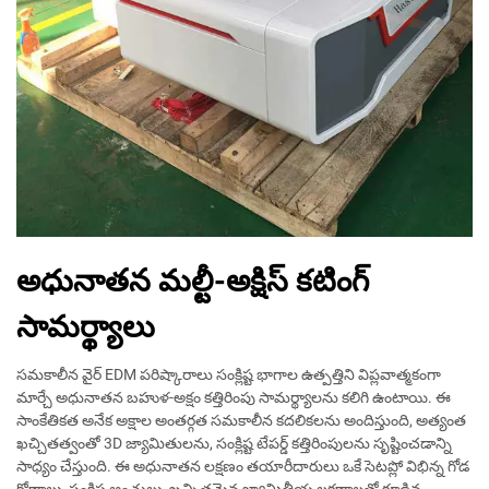
అధునాతన మల్టీ-అక్షిస్ కటింగ్
సామర్థ్యాలు
సమకాలీన వైర్ EDM పరిష్కారాలు సంక్లిష్ట భాగాల ఉత్పత్తిని విప్లవాత్మకంగా
మార్చే అధునాతన బహుళ-అక్షం కత్తిరింపు సామర్థ్యాలను కలిగి ఉంటాయి. ఈ
సాంకేతికత అనేక అక్షాల అంతర్గత సమకాలీన కదలికలను అందిస్తుంది, అత్యంత
ఖచ్చితత్వంతో 3D జ్యామితులను, సంక్లిష్ట టేపర్డ్ కత్తిరింపులను సృష్టించడాన్ని
సాధ్యం చేస్తుంది. ఈ అధునాతన లక్షణం తయారీదారులు ఒకే సెటప్లో విభిన్న గోడ