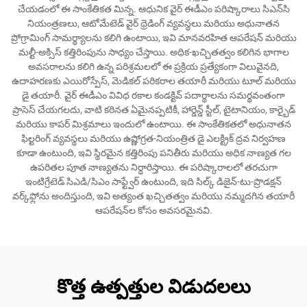
చేయడంలో ఈ సాంకేతికత మిన్న. ఆధునిక వైర్ ఈడీఎం పరిష్కారాలు సిఎన్‌సి
నియంత్రణలు, ఆటోమేటెడ్ వైర్ థ్రెడింగ్ వ్యవస్థలు మరియు అధునాతన
ప్రోగ్రామింగ్ సామర్థ్యాలను కలిగి ఉంటాయి, ఇవి మానవరహిత ఆపరేషన్ మరియు
మల్టీ-అక్సిస్ కత్తిరింపును సాధ్యం చేస్తాయి. అధిక-ఖచ్చితత్వం కలిగిన భాగాల
అవసరాలను కలిగి ఉన్న పరిశ్రమలలో ఈ ప్రక్రియ ప్రత్యేకంగా విలువైనది,
ఉదాహరణకు ఎయిరోస్పేస్, మెడికల్ పరికరాల తయారీ మరియు టూల్ మరియు
డై తయారీ. వైర్ ఈడీఎం వివిధ రకాల కండక్టివ్ పదార్థాలను సమర్థవంతంగా
ప్రాసెస్ చేయగలదు, వాటి కఠినత ఏమైనప్పటికీ, హార్డెన్డ్ స్టీల్, టైటానియం, కార్బైడ్
మరియు కాపర్ మిశ్రమాలు ఇందులో ఉంటాయి. ఈ సాంకేతికతలో అధునాతన
ఫిల్టరింగ్ వ్యవస్థలు మరియు ఉష్ణోగ్రత-నియంత్రిత డై ఎలక్ట్రిక్ ద్రవ నిర్వహణ
కూడా ఉంటుంది, ఇవి స్థిరమైన కత్తిరింపు పనితీరు మరియు అధిక నాణ్యత గల
ఉపరితల పూత నాణ్యతను నిర్ధారిస్తాయి. ఈ పరిష్కారాలలో తరచుగా
ఇంటిగ్రేటెడ్ సిఎడి/సిఎం సాఫ్ట్వేర్ ఉంటుంది, ఇది సిల్క్ డిజైన్-టు-ప్రొడక్షన్
వర్క్‌ఫ్లోను అందిస్తుంది, ఇవి అత్యంత ఖచ్చితత్వం మరియు నమ్మదగిన తయారీ
ఆపరేషన్‌ల కోసం అవసరమైనవి.
కొత్త ఉత్పత్తుల విడుదలలు