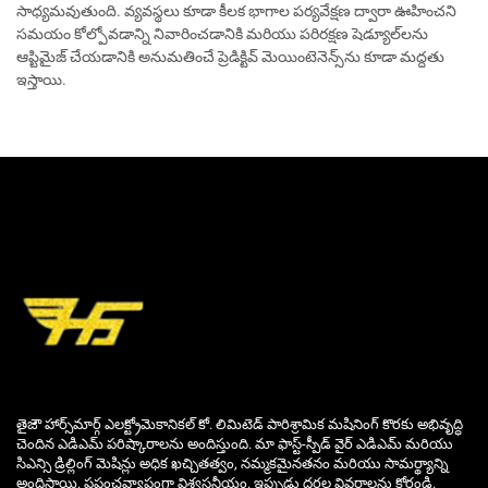
సాధ్యమవుతుంది. వ్యవస్థలు కూడా కీలక భాగాల పర్యవేక్షణ ద్వారా ఊహించని
సమయం కోల్పోవడాన్ని నివారించడానికి మరియు పరిరక్షణ షెడ్యూల్‌లను
ఆప్టిమైజ్ చేయడానికి అనుమతించే ప్రెడిక్టివ్ మెయింటెనెన్స్‌ను కూడా మద్దతు
ఇస్తాయి.
తైజౌ హార్స్‌మార్గ్ ఎలక్ట్రోమెకానికల్ కో. లిమిటెడ్ పారిశ్రామిక మషినింగ్ కొరకు అభివృద్ధి
చెందిన ఎడిఎమ్ పరిష్కారాలను అందిస్తుంది. మా ఫాస్ట్-స్పీడ్ వైర్ ఎడిఎమ్ మరియు
సిఎన్సి డ్రిల్లింగ్ మెషిన్లు అధిక ఖచ్చితత్వం, నమ్మకమైనతనం మరియు సామర్థ్యాన్ని
అందిస్తాయి. ప్రపంచవ్యాప్తంగా విశ్వసనీయం. ఇప్పుడు ధరల వివరాలను కోరండి.