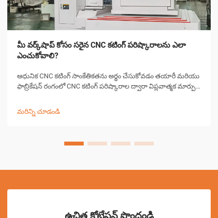
మీ వర్క్‌షాప్ కోసం సరైన CNC కటింగ్ పరిష్కారాలను ఎలా
ఎంచుకోవాలి?
ఆధునిక CNC కటింగ్ సాంకేతికతను అర్థం చేసుకోవడం తయారీ మరియు
ఫాబ్రికేషన్ రంగంలో CNC కటింగ్ పరిష్కారాల ద్వారా విప్లవాత్మక మార్పు
వచ్చింది, ఖచ్చితమైన కటింగ్ పనులను వర్క్‌షాపులు ఎదుర్కొనే
విధానాన్ని మార్చివేసింది. ఈ సంక్లిష్ట వ్యవస్థలు కంప్యూటర్ కలిపి...
మరిన్ని చూడండి
ఉచిత కోటేషన్ పొందండి