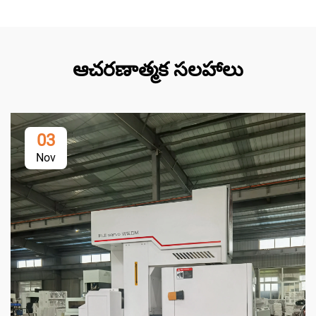
ఆచరణాత్మక సలహాలు
03
Nov