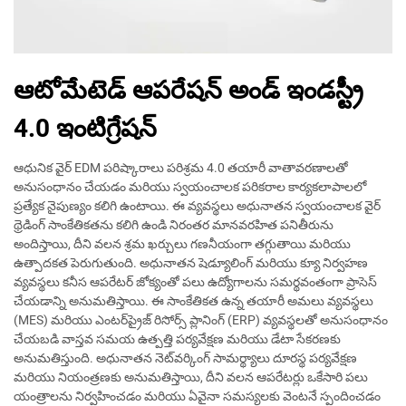
ఆటోమేటెడ్ ఆపరేషన్ అండ్ ఇండస్ట్రీ
4.0 ఇంటిగ్రేషన్
ఆధునిక వైర్ EDM పరిష్కారాలు పరిశ్రమ 4.0 తయారీ వాతావరణాలతో
అనుసంధానం చేయడం మరియు స్వయంచాలక పరికరాల కార్యకలాపాలలో
ప్రత్యేక నైపుణ్యం కలిగి ఉంటాయి. ఈ వ్యవస్థలు అధునాతన స్వయంచాలక వైర్
థ్రెడింగ్ సాంకేతికతను కలిగి ఉండి నిరంతర మానవరహిత పనితీరును
అందిస్తాయి, దీని వలన శ్రమ ఖర్చులు గణనీయంగా తగ్గుతాయి మరియు
ఉత్పాదకత పెరుగుతుంది. అధునాతన షెడ్యూలింగ్ మరియు క్యూ నిర్వహణ
వ్యవస్థలు కనీస ఆపరేటర్ జోక్యంతో పలు ఉద్యోగాలను సమర్థవంతంగా ప్రాసెస్
చేయడాన్ని అనుమతిస్తాయి. ఈ సాంకేతికత ఉన్న తయారీ అమలు వ్యవస్థలు
(MES) మరియు ఎంటర్‌ప్రైజ్ రిసోర్స్ ప్లానింగ్ (ERP) వ్యవస్థలతో అనుసంధానం
చేయబడి వాస్తవ సమయ ఉత్పత్తి పర్యవేక్షణ మరియు డేటా సేకరణకు
అనుమతిస్తుంది. అధునాతన నెట్‌వర్కింగ్ సామర్థ్యాలు దూరస్థ పర్యవేక్షణ
మరియు నియంత్రణకు అనుమతిస్తాయి, దీని వలన ఆపరేటర్లు ఒకేసారి పలు
యంత్రాలను నిర్వహించడం మరియు ఏవైనా సమస్యలకు వెంటనే స్పందించడం