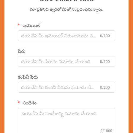
మా ప్రతినిధి త్వరలో మీతో సంప్రదించనున్నారు.
ఇమెయిల్
0/100
పేరు
0/100
కంపెనీ పేరు
0/200
సందేశం
0/1000