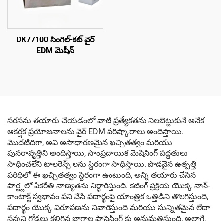
DK77100 సింగిల్-కట్ వైర్
EDM మెషీన్
సరసను తయారు చేయడంలో వాటి ప్రత్యేకతను నిలబెట్టుకునే అనేక
ఆకర్షక ప్రయోజనాలను వైర్ EDM పరిష్కారాలు అందిస్తాయి.
మొదటిదిగా, అవి అసాధారణమైన ఖచ్చితత్వం మరియు
పునరావృత్తిని అందిస్తాయి, సాంప్రదాయిక మెషినింగ్ పద్ధతులు
సాధించలేని టాలరెన్స్ లను స్థిరంగా సాధిస్తాయి. పొడవైన ఉత్పత్తి
పరిధిలో ఈ ఖచ్చితత్వం స్థిరంగా ఉంటుంది, అన్ని తయారు చేసిన
పార్ట్లలో ఏకరీతి నాణ్యతను నిర్ధారిస్తుంది. కటింగ్ ప్రక్రియ యొక్క నాన్-
కాంటాక్ట్ స్వభావం పని చేసే పదార్థంపై యాంత్రిక ఒత్తిడిని తొలగిస్తుంది,
పదార్థం యొక్క విరూపణను నివారిస్తుంది మరియు సున్నితమైన లేదా
సన్నని గోడలు కలిగిన భాగాల ప్రాసెసింగ్ కు అనుమతిస్తుంది. అలాగే,