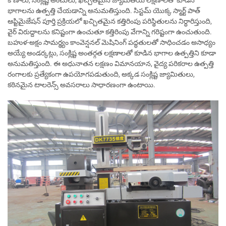
కోణాలు, సంక్లిష్ట అంచులు, ఖచ్చితమైన జ్యామితీయ లక్షణాలతో కూడిన
భాగాలను ఉత్పత్తి చేయడాన్ని అనుమతిస్తుంది. సిస్టమ్ యొక్క స్మార్ట్ పాత్
ఆప్టిమైజేషన్ పూర్తి ప్రక్రియలో ఖచ్చితమైన కత్తిరింపు పరిస్థితులను నిర్ధారిస్తుంది,
వైర్ విరుద్దాలను కనిష్టంగా ఉంచుతూ కత్తిరింపు వేగాన్ని గరిష్టంగా ఉంచుతుంది.
బహుళ-అక్షం సామర్థ్యం కాంవెన్షనల్ మెషినింగ్ పద్ధతులతో సాధించడం అసాధ్యం
అయ్యే అండర్కట్లు, సంక్లిష్ట అంతర్గత లక్షణాలతో కూడిన భాగాల ఉత్పత్తిని కూడా
అనుమతిస్తుంది. ఈ అధునాతన లక్షణం విమానయాన, వైద్య పరికరాల ఉత్పత్తి
రంగాలకు ప్రత్యేకంగా ఉపయోగపడుతుంది, అక్కడ సంక్లిష్ట జ్యామితులు,
కఠినమైన టాలరెన్స్ అవసరాలు సాధారణంగా ఉంటాయి.