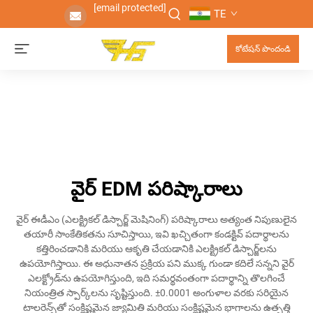
[email protected]
TE
కోటేషన్ పొందండి
వైర్ EDM పరిష్కారాలు
వైర్ ఈడీఎం (ఎలక్ట్రికల్ డిస్చార్జ్ మెషినింగ్) పరిష్కారాలు అత్యంత నిపుణులైన
తయారీ సాంకేతికతను సూచిస్తాయి, ఇవి ఖచ్చితంగా కండక్టివ్ పదార్థాలను
కత్తిరించడానికి మరియు ఆకృతి చేయడానికి ఎలక్ట్రికల్ డిస్చార్జ్‌లను
ఉపయోగిస్తాయి. ఈ అధునాతన ప్రక్రియ పని ముక్క గుండా కదిలే సన్నని వైర్
ఎలక్ట్రోడ్‌ను ఉపయోగిస్తుంది, ఇది సమర్థవంతంగా పదార్థాన్ని తొలగించే
నియంత్రిత స్పార్క్‌లను సృష్టిస్తుంది. ±0.0001 అంగుళాల వరకు సరియైన
టాలరెన్స్‌తో సంక్లిష్టమైన జ్యామితి మరియు సంక్లిష్టమైన భాగాలను ఉత్పత్తి