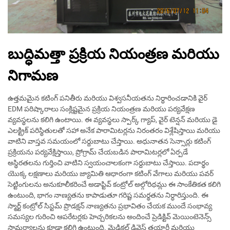
బుద్ధిమత్తా ప్రక్రియ నియంత్రణ మరియు
నిగామణ
ఉత్తమమైన కటింగ్ పనితీరు మరియు విశ్వసనీయతను నిర్ధారించడానికి వైర్
EDM పరిష్కారాలు సంక్లిష్టమైన ప్రక్రియ నియంత్రణ మరియు పర్యవేక్షణ
వ్యవస్థలను కలిగి ఉంటాయి. ఈ వ్యవస్థలు స్పార్క్ గ్యాప్, వైర్ టెన్షన్ మరియు డై
ఎలక్ట్రిక్ పరిస్థితులతో సహా అనేక పారామిటర్లను నిరంతరం విశ్లేషిస్తాయి మరియు
వాటిని వాస్తవ సమయంలో సర్దుబాటు చేస్తాయి. అధునాతన సెన్సార్లు కటింగ్
ప్రక్రియను పర్యవేక్షిస్తాయి, ప్రోగ్రామ్ చేయబడిన పారామిటర్లలో ఏర్పడే
అస్థిరతలను గుర్తించి వాటిని స్వయంచాలకంగా సర్దుబాటు చేస్తాయి. పదార్థం
యొక్క లక్షణాలు మరియు జ్యామితి ఆధారంగా కటింగ్ వేగాలు మరియు పవర్
సెట్టింగులను అనుకూలీకరించే అడాప్టివ్ కంట్రోల్ అల్గోరిథమ్లు ఈ సాంకేతికత కలిగి
ఉంటుంది, భాగం నాణ్యతను కాపాడుతూ గరిష్ట సమర్థతను నిర్ధారిస్తుంది. ఈ
స్మార్ట్ కంట్రోల్ సిస్టమ్ ప్రొడక్షన్ నాణ్యతను ప్రభావితం చేయక ముందే సంభావ్య
సమస్యల గురించి ఆపరేటర్లకు హెచ్చరికలను అందించే ప్రెడిక్టివ్ మెయింటెనెన్స్
సామర్థ్యాలను కూడా కలిగి ఉంటుంది. మెడికల్ డివైస్ తయారీ మరియు