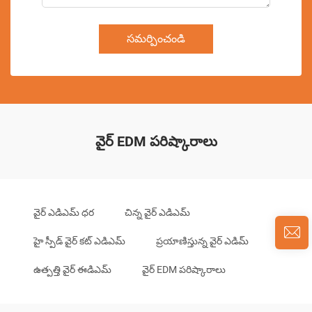
సమర్పించండి
వైర్ EDM పరిష్కారాలు
వైర్ ఎడిఎమ్ ధర
చిన్న వైర్ ఎడిఎమ్
హై స్పీడ్ వైర్ కట్ ఎడిఎమ్
ప్రయాణిస్తున్న వైర్ ఎడిమ్
ఉత్పత్తి వైర్ ఈడిఎమ్
వైర్ EDM పరిష్కారాలు