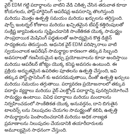
వైర్ EDM గట్టి పదార్థాలను వాటిని వేడి చికిత్స చేసిన తరువాత కూడా
కోయగలదు, పోస్ట్-హార్డెనింగ్ ఆపరేషన్ల అవసరాన్ని తొలగిస్తుంది
మరియు మొత్తం ఉత్పత్తి సమయం మరియు ఖర్చులను తగ్గిస్తుంది.
షార్ప్ ఇంటర్నల్ కోణాలు మరియు ఖచ్చితమైన టేపర్డ్ కత్తిరింపులతో
సంక్లిష్ట జ్యామితులను సృష్టించడానికి సాంకేతికత యొక్క సామర్థ్యం
సాంప్రదాయిక మెషినింగ్ పద్ధతులతో అసాధ్యమైన కొత్త డిజైన్
సాధ్యతలను తెరుస్తుంది. ఆధునిక వైర్ EDM పరిష్కారాలు వాటి
స్వయంచాలక ఆపరేషన్ సామర్థ్యాల కారణంగా తక్కువ సిబ్బంది
అవసరాలతో గణనీయమైన ఖర్చు ప్రయోజనాలను కూడా అందిస్తాయి
మరియు ఆపరేటర్ జోక్యం యొక్క కనిష్ఠ అవసరం ఉంటుంది. ఈ
ప్రక్రియ అద్భుతమైన ఉపరితల పూతలను ఉత్పత్తి చేస్తుంది, ఇవి
తక్కువ పోస్ట్-ప్రాసెసింగ్ కు అవసరమవుతాయి, దీంతో ఉత్పత్తి ఖర్చులు
మరియు సమయం తగ్గుతాయి. పర్యావరణ ప్రయోజనాలలో తక్కువ
పదార్థం వ్యర్థాలు మరియు వైర్ ఎలక్ట్రోడ్ పదార్థాన్ని పునర్వినియోగించే
సామర్థ్యం ఉంటాయి. వివిధ పదార్థాలు మరియు మందాలను
నిర్వహించడంలో సాంకేతికత యొక్క అనువర్తనం, దాని బిగుతైన
టాలరెన్స్ లను నిలుపుదల చేయగల సామర్థ్యంతో కలిపి, ఉత్పత్తి
సామర్థ్యాలను పెంపొందించడానికి మరియు అధిక నాణ్యత
ప్రమాణాలను నిలుపుదల చేయడానికి తయారీదారులకు
అమూల్యమైన సాధనంగా చేస్తుంది.