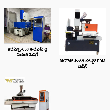
జెడిఎన్సి-650 ఈడిఎమ్ డై
సింకింగ్ మెషిన్
DK7745 సింగిల్-కట్ వైర్ EDM
మెషీన్