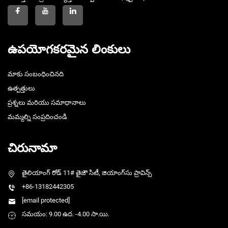
ఉపయోగకరమైన లింకులు
మాకు సంబంధించినది
ఉత్పత్తులు
ప్రశ్నలు మరియు సమాధానాలు
మమ్మల్ని సంప్రదించండి
చిరునామా
తైలియాంగ్ రోడ్ 11# తైజౌ సిటీ, జియాంగ్‌సు ప్రావిన్స్
+86-13182442305
[email protected]
సమయం: 9.00 ఉద. -4.00 సా.యి.