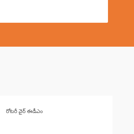
రోటరీ వైర్ ఈడీఎం