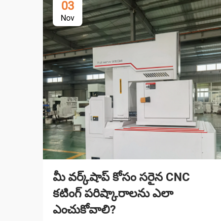
03
Nov
మీ వర్క్‌షాప్ కోసం సరైన CNC
కటింగ్ పరిష్కారాలను ఎలా
ఎంచుకోవాలి?