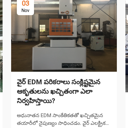
03
Nov
వైర్ EDM పరికరాలు సంక్లిష్టమైన
ఆకృతులను ఖచ్చితంగా ఎలా
నిర్వహిస్తాయి?
అధునాతన EDM సాంకేతికతతో ఖచ్చితమైన
తయారీలో నైపుణ్యం సాధించడం. వైర్ ఎలక్ట్రికల్