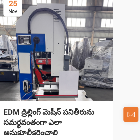
25
1
Nov
De
EDM డ్రిల్లింగ్ మెషీన్ పనితీరును
ఎలక్
సమర్థవంతంగా ఎలా
ప్ర
అనుకూలీకరించాలి
ఎలక్ట