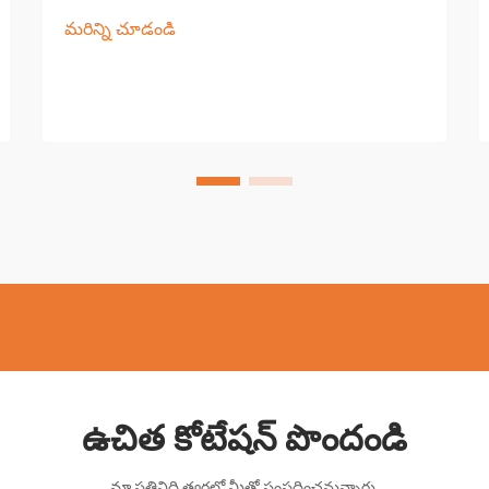
డిస్చార్జ్ మెషినింగ్ (EDM) ఆధునిక ఖచ్చితమైన
మరిన్ని చూడండి
తయారీలో ఒక ముఖ్యమైన భాగంగా ఉంది,
సంక్లిష్టమైన ఆకారాలు మరియు సంకీర్ణ డిజైన్‌లను
సృష్టించడంలో అసమానమైన సామర్థ్యాలను
అందిస్తుంది...
ఉచిత కోటేషన్ పొందండి
మా ప్రతినిధి త్వరలో మీతో సంప్రదించనున్నారు.