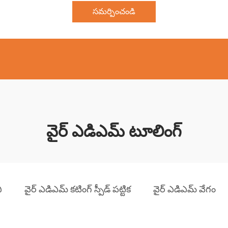
సమర్పించండి
వైర్ ఎడిఎమ్ టూలింగ్
ీ
వైర్ ఎడిఎమ్ కటింగ్ స్పీడ్ పట్టిక
వైర్ ఎడిఎమ్ వేగం