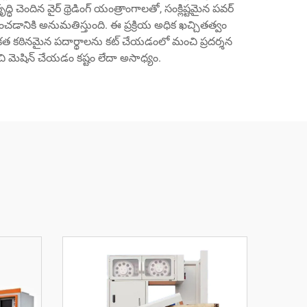
చెందిన వైర్ థ్రెడింగ్ యంత్రాంగాలతో, సంక్లిష్టమైన పవర్
ించడానికి అనుమతిస్తుంది. ఈ ప్రక్రియ అధిక ఖచ్చితత్వం
కత కఠినమైన పదార్థాలను కట్ చేయడంలో మంచి ప్రదర్శన
చి మెషిన్ చేయడం కష్టం లేదా అసాధ్యం.