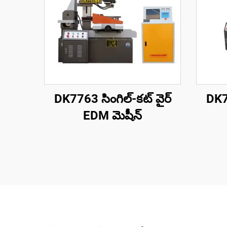
DK7763 సింగిల్-కట్ వైర్
DK77
EDM మెషీన్