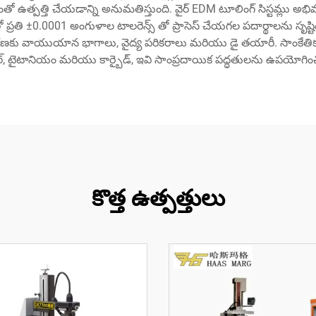
పత్తి చేయడాన్ని అనుమతిస్తుంది. వైర్ EDM టూలింగ్ సిస్టమ్లు అభివృద్ధి 
 ప్రతి ±0.0001 అంగుళాల టాలరెన్స్ తో ప్రాసెస్ చేయగల పదార్థాలను సృష్ట
దాహరణకు వాయుయాన భాగాలు, వైద్య పరికరాలు మరియు డై తయారీ. సాంకేతి
స్టీల్, టైటానియం మరియు కార్బైడ్, ఇవి సాంప్రదాయిక పద్ధతులను ఉపయోగిం
కొత్త ఉత్పత్తులు