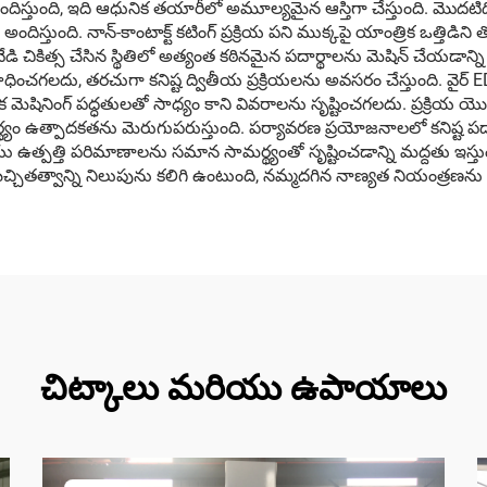
స్తుంది, ఇది ఆధునిక తయారీలో అమూల్యమైన ఆస్తిగా చేస్తుంది. మొదటిది
ిస్తుంది. నాన్-కాంటాక్ట్ కటింగ్ ప్రక్రియ పని ముక్కపై యాంత్రిక ఒత్తిడిని
 వేడి చికిత్స చేసిన స్థితిలో అత్యంత కఠినమైన పదార్థాలను మెషిన్ చేయడాన్ని స
ించగలదు, తరచుగా కనిష్ట ద్వితీయ ప్రక్రియలను అవసరం చేస్తుంది. వైర్ E
క మెషినింగ్ పద్ధతులతో సాధ్యం కాని వివరాలను సృష్టించగలదు. ప్రక్ర
్యం ఉత్పాదకతను మెరుగుపరుస్తుంది. పర్యావరణ ప్రయోజనాలలో కనిష్ట పదార్థం 
త్తి పరిమాణాలను సమాన సామర్థ్యంతో సృష్టించడాన్ని మద్దతు ఇస్తుంది,
 ఖచ్చితత్వాన్ని నిలుపును కలిగి ఉంటుంది, నమ్మదగిన నాణ్యత నియంత్రణను నిర్
చిట్కాలు మరియు ఉపాయాలు