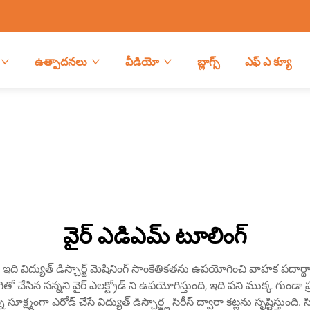
ఉత్పాదనలు
వీడియో
బ్లాగ్స్
ఎఫ్ ఎ క్యూ
వైర్ ఎడిఎమ్ టూలింగ్
 ఇది విద్యుత్ డిస్చార్జ్ మెషినింగ్ సాంకేతికతను ఉపయోగించి వాహక పదార
తో చేసిన సన్నని వైర్ ఎలక్ట్రోడ్ ని ఉపయోగిస్తుంది, ఇది పని ముక్క గుండా ప్ర
సూక్ష్మంగా ఎరోడ్ చేసే విద్యుత్ డిస్చార్జ్ల సిరీస్ ద్వారా కట్లను సృష్టిస్తుంద