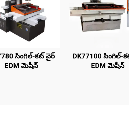
80 సింగిల్-కట్ వైర్
DK77100 సింగిల్-కట్
EDM మెషీన్
EDM మెషీన్