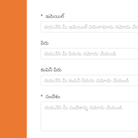
ఇమెయిల్
పేరు
కంపెనీ పేరు
సందేశం