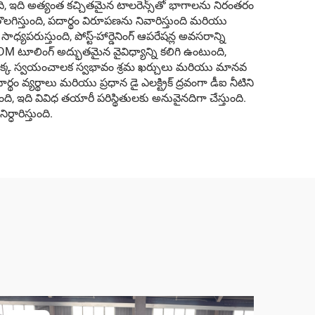
, ఇది అత్యంత కచ్చితమైన టాలరెన్స్‌తో భాగాలను నిరంతరం
 తొలగిస్తుంది, పదార్థం విరూపణను నివారిస్తుంది మరియు
ాధ్యపరుస్తుంది, పోస్ట్-హార్డెనింగ్ ఆపరేషన్ల అవసరాన్ని
DM టూలింగ్ అద్భుతమైన వైవిధ్యాన్ని కలిగి ఉంటుంది,
ియ యొక్క స్వయంచాలక స్వభావం శ్రమ ఖర్చులు మరియు మానవ
వ్యర్థాలు మరియు ప్రధాన డై ఎలక్ట్రిక్ ద్రవంగా డీఐ నీటిని
 ఇది వివిధ తయారీ పరిస్థితులకు అనువైనదిగా చేస్తుంది.
ధారిస్తుంది.