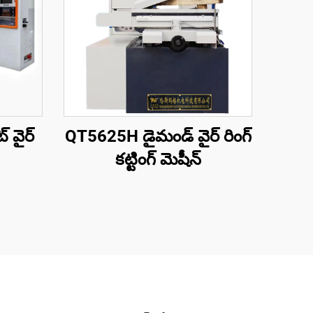
 వైర్
QT5625H డైమండ్ వైర్ రింగ్
కట్టింగ్ మెషీన్