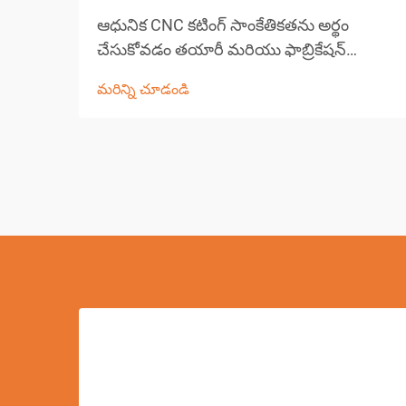
ఆధునిక CNC కటింగ్ సాంకేతికతను అర్థం
చేసుకోవడం తయారీ మరియు ఫాబ్రికేషన్
రంగంలో CNC కటింగ్ పరిష్కారాల ద్వారా
మరిన్ని చూడండి
విప్లవాత్మక మార్పు వచ్చింది, ఖచ్చితమైన కటింగ్
పనులను వర్క్‌షాపులు ఎదుర్కొనే విధానాన్ని
మార్చివేసింది. ఈ సంక్లిష్ట వ్యవస్థలు కంప్యూటర్
కలిపి...