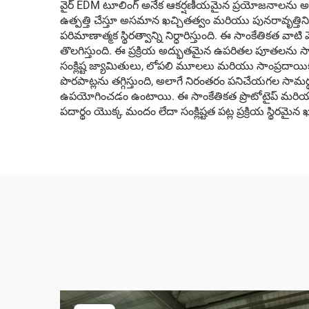
వైర్ EDM టూలింగ్ అనేక ఆకర్షణీయమైన ప్రయోజనాలను అంది
ఉత్పత్తి చేస్తూ అసమాన ఖచ్చితత్వం మరియు పునరావృత్తిని అంద
పరిమాణాత్మక స్థిరత్వాన్ని నిర్ధారిస్తుంది. ఈ సాంకేతికత వాటి
తొలగిస్తుంది. ఈ ప్రక్రియ అద్భుతమైన ఉపరితల పూతలను సాధ
సంక్లిష్ట జ్యామితులు, లోపలి మూలలు మరియు సాంప్రదాయి
పొరపాట్లను తగ్గిస్తుంది, అలాగే నిరంతరం పనిచేయగల సామర్థ
ఉపయోగించడం ఉంటాయి. ఈ సాంకేతికత ప్రొటోటైప్ మరియు ఉత్ప
పదార్థం యొక్క మందం లేదా సంక్లిష్టత పట్ల ప్రక్రియ స్థిరమైన