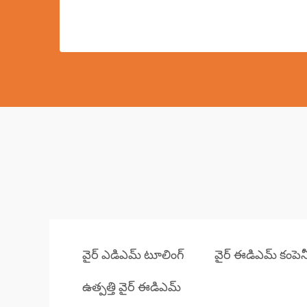
వైర్ ఎడిఎమ్ టూలింగ్
వైర్ ఈడిఎమ్ కంపెన
ఉత్పత్తి వైర్ ఈడిఎమ్