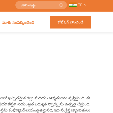
TE
కోటేషన్ పొందండి
మాకు సంపర్కించండి
్థాలలో ఖచ్చితమైన కట్లు మరియు ఆకృతులను సృష్టిస్తుంది. ఈ
యాణిస్తూ నియంత్రిత విద్యుత్ స్పార్క్లను ఉత్పత్తి చేస్తుంది.
ి. సిస్టమ్ కంప్యూటర్-నియంత్రితమైనది, ఇది సంక్లిష్ట జ్యామితులు