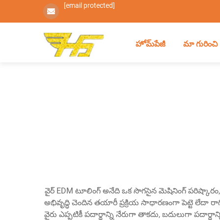
[email protected]
హోమ్‌పేజీ
మా గురించి
వైర్ EDM టూలింగ్ అనేది ఒక సొగసైన మెషినింగ్ పరిష్కారం,
అభివృద్ధి చెందిన తయారీ ప్రక్రియ సాధారణంగా పెట్టె లేదా రాగి
వైరు ఎప్పటికీ పదార్థాన్ని నేరుగా తాకదు, బదులుగా పదార్థాన్ని 