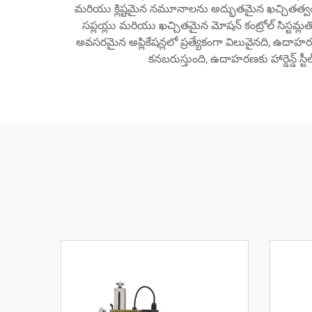
మరియు క్లిష్టమైన నమూనాలను అద్భుతమైన ఖచ్చితత్వంతో ఉత్
సప్లయ్లు మరియు ఖచ్చితమైన మోషన్ కంట్రోల్ సిస్టమ్లతో
అవసరమైన అప్లికేషన్లలో ప్రత్యేకంగా విలువైనది, ఉ
కనబరుస్తుంది, ఉదాహరణకు హార్డెన్డ్ 