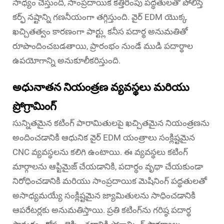
సాధ్యం చేస్తుంది, సాంప్రదాయిక కత్తిరింపు పద్ధతులతో పోలిస్తే
కర్ఫ్ నష్టాన్ని గణనీయంగా తగ్గిస్తుంది. వైర్ EDM యొక్క
ఖచ్చితత్వం కారణంగా పార్ట్లు కనీస పదార్థ అనుమతితో
రూపొందించబడతాయి, ప్రారంభం నుండే ముడి పదార్థాల
ఉపయోగాన్ని అనుకూలీకరిస్తుంది.
అధునాతన నియంత్రణ వ్యవస్థలు మరియు
ప్రోగ్రామింగ్
సున్నితమైన కటింగ్ పారామితులపై ఖచ్చితమైన నియంత్రణను
అందించడానికి ఆధునిక వైర్ EDM యంత్రాలు సంక్లిష్టమైన
CNC వ్యవస్థలను కలిగి ఉంటాయి. ఈ వ్యవస్థలు కటింగ్
మార్గాలను ఆప్టిమైజ్ చేయడానికి, పదార్థం వృథా చేయకుండా
నిరోధించడానికి మరియు సాంప్రదాయిక మెషినింగ్ పద్ధతులతో
అసాధ్యమయ్యే సంక్లిష్టమైన జ్యామితులను సాధించడానికి
ఆపరేటర్లకు అనుమతిస్తాయి. ప్రతి కటింగ్‌ను గరిష్ఠ పదార్థ