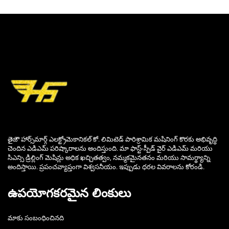
తైజౌ హార్స్‌మార్గ్ ఎలక్ట్రోమెకానికల్ కో. లిమిటెడ్ పారిశ్రామిక మషినింగ్ కొరకు అభివృద్ధి
చెందిన ఎడిఎమ్ పరిష్కారాలను అందిస్తుంది. మా ఫాస్ట్-స్పీడ్ వైర్ ఎడిఎమ్ మరియు
సిఎన్సి డ్రిల్లింగ్ మెషిన్లు అధిక ఖచ్చితత్వం, నమ్మకమైనతనం మరియు సామర్థ్యాన్ని
అందిస్తాయి. ప్రపంచవ్యాప్తంగా విశ్వసనీయం. ఇప్పుడు ధరల వివరాలను కోరండి.
ఉపయోగకరమైన లింకులు
మాకు సంబంధించినది