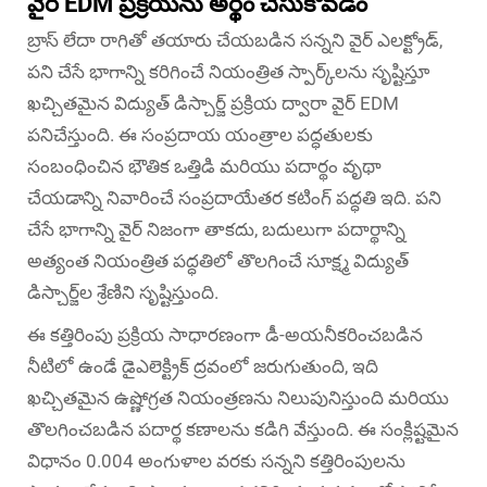
వైర్ EDM ప్రక్రియను అర్థం చేసుకోవడం
బ్రాస్ లేదా రాగితో తయారు చేయబడిన సన్నని వైర్ ఎలక్ట్రోడ్,
పని చేసే భాగాన్ని కరిగించే నియంత్రిత స్పార్క్‌లను సృష్టిస్తూ
ఖచ్చితమైన విద్యుత్ డిస్చార్జ్ ప్రక్రియ ద్వారా వైర్ EDM
పనిచేస్తుంది. ఈ సంప్రదాయ యంత్రాల పద్ధతులకు
సంబంధించిన భౌతిక ఒత్తిడి మరియు పదార్థం వృథా
చేయడాన్ని నివారించే సంప్రదాయేతర కటింగ్ పద్ధతి ఇది. పని
చేసే భాగాన్ని వైర్ నిజంగా తాకదు, బదులుగా పదార్థాన్ని
అత్యంత నియంత్రిత పద్ధతిలో తొలగించే సూక్ష్మ విద్యుత్
డిస్చార్జ్‌ల శ్రేణిని సృష్టిస్తుంది.
ఈ కత్తిరింపు ప్రక్రియ సాధారణంగా డీ-అయనీకరించబడిన
నీటిలో ఉండే డైఎలెక్ట్రిక్ ద్రవంలో జరుగుతుంది, ఇది
ఖచ్చితమైన ఉష్ణోగ్రత నియంత్రణను నిలుపునిస్తుంది మరియు
తొలగించబడిన పదార్థ కణాలను కడిగి వేస్తుంది. ఈ సంక్లిష్టమైన
విధానం 0.004 అంగుళాల వరకు సన్నని కత్తిరింపులను