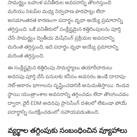
సామర్థ్యం బహుళ పనితీరుల అవసరాన్ని తొలగిస్తుంది
మరియు సెటప్‌ల మధ్య నిర్వహణ పొరపాట్లు లేదా
అసమాంతరత కారణంగా పదార్థం వృథా అయ్యే ప్రమాదాన్ని
తగ్గిస్తుంది. ఒకే పనితీరులో సంక్లిష్టమైన కత్తిరింపులను పూర్తి
చేసే సామర్థ్యం ద్వితీయ మెషినింగ్ ప్రక్రియల అవసరాన్ని
మరింత తగ్గిస్తుంది, ఇది పదార్థం వృథా అయ్యే ప్రమాదాన్ని
మరింత తగ్గిస్తుంది.
ఈ సంక్లిష్టమైన కత్తిరింపు సామర్థ్యాలు తయారీదారులు
అదనపు పూర్తి చేసే పనులకు కనీసం అవసరం ఉండే దాదాపు-
నెట్-ఆకారం భాగాలను సృష్టించడానికి అనుమతిస్తాయి. రెండవ
స్థాయి యంత్రాంశాల అవసరాన్ని తగ్గించడం లేదా తొలగించడం
ద్వారా, వైర్ EDM అదనపు ప్రాసెసింగ్ దశలలో లేకుండా పోయే
పదార్థాన్ని సంరక్షించడంలో సహాయపడుతుంది.
వ్యర్థాల తగ్గింపుకు సంబంధించిన వ్యూహాలు