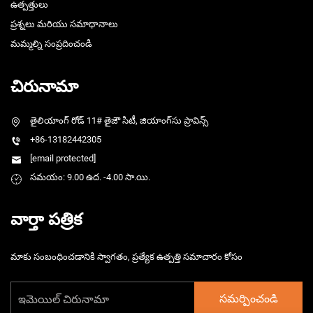
ఉత్పత్తులు
ప్రశ్నలు మరియు సమాధానాలు
మమ్మల్ని సంప్రదించండి
చిరునామా
తైలియాంగ్ రోడ్ 11# తైజౌ సిటీ, జియాంగ్‌సు ప్రావిన్స్
+86-13182442305
[email protected]
సమయం: 9.00 ఉద. -4.00 సా.యి.
వార్తా పత్రిక
మాకు సంబంధించడానికి స్వాగతం, ప్రత్యేక ఉత్పత్తి సమాచారం కోసం
సమర్పించండి