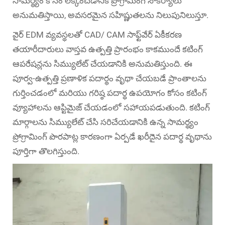
సామర్థ్యం కోసం లెక్కించడానికి ప్రోగ్రామింగ్ సౌకర్యాలు
అనుమతిస్తాయి, అవసరమైన సహిష్ణుతలను నిలుపునిలుస్తూ.
వైర్ EDM వ్యవస్థలతో CAD/ CAM సాఫ్ట్‌వేర్ ఏకీకరణ
తయారీదారులు వాస్తవ ఉత్పత్తి ప్రారంభం కాకముందే కటింగ్
ఆపరేషన్లను సిమ్యులేట్ చేయడానికి అనుమతిస్తుంది. ఈ
పూర్వ-ఉత్పత్తి ప్రణాళిక పదార్థం వృథా చేయబడే ప్రాంతాలను
గుర్తించడంలో మరియు గరిష్ఠ పదార్థ ఉపయోగం కోసం కటింగ్
వ్యూహాలను ఆప్టిమైజ్ చేయడంలో సహాయపడుతుంది. కటింగ్
మార్గాలను సిమ్యులేట్ చేసి సరిచేయడానికి ఉన్న సామర్థ్యం
ప్రోగ్రామింగ్ పొరపాట్ల కారణంగా ఏర్పడే ఖరీదైన పదార్థ వృథాను
పూర్తిగా తొలగిస్తుంది.