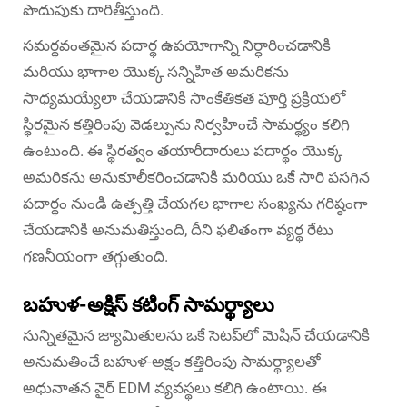
పొదుపుకు దారితీస్తుంది.
సమర్థవంతమైన పదార్థ ఉపయోగాన్ని నిర్ధారించడానికి
మరియు భాగాల యొక్క సన్నిహిత అమరికను
సాధ్యమయ్యేలా చేయడానికి సాంకేతికత పూర్తి ప్రక్రియలో
స్థిరమైన కత్తిరింపు వెడల్పును నిర్వహించే సామర్థ్యం కలిగి
ఉంటుంది. ఈ స్థిరత్వం తయారీదారులు పదార్థం యొక్క
అమరికను అనుకూలీకరించడానికి మరియు ఒకే సారి పసగిన
పదార్థం నుండి ఉత్పత్తి చేయగల భాగాల సంఖ్యను గరిష్ఠంగా
చేయడానికి అనుమతిస్తుంది, దీని ఫలితంగా వ్యర్థ రేటు
గణనీయంగా తగ్గుతుంది.
బహుళ-అక్షిస్ కటింగ్ సామర్థ్యాలు
సున్నితమైన జ్యామితులను ఒకే సెటప్‌లో మెషిన్ చేయడానికి
అనుమతించే బహుళ-అక్షం కత్తిరింపు సామర్థ్యాలతో
అధునాతన వైర్ EDM వ్యవస్థలు కలిగి ఉంటాయి. ఈ