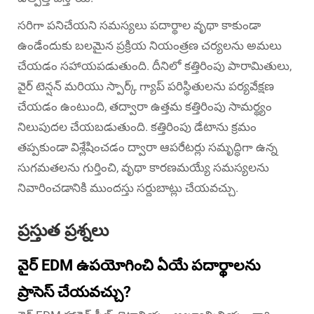
సరిగా పనిచేయని సమస్యలు పదార్థాల వృథా కాకుండా
ఉండేందుకు బలమైన ప్రక్రియ నియంత్రణ చర్యలను అమలు
చేయడం సహాయపడుతుంది. దీనిలో కత్తిరింపు పారామితులు,
వైర్ టెన్షన్ మరియు స్పార్క్ గ్యాప్ పరిస్థితులను పర్యవేక్షణ
చేయడం ఉంటుంది, తద్వారా ఉత్తమ కత్తిరింపు సామర్థ్యం
నిలుపుదల చేయబడుతుంది. కత్తిరింపు డేటాను క్రమం
తప్పకుండా విశ్లేషించడం ద్వారా ఆపరేటర్లు సమృద్ధిగా ఉన్న
సుగమతలను గుర్తించి, వృథా కారణమయ్యే సమస్యలను
నివారించడానికి ముందస్తు సర్దుబాట్లు చేయవచ్చు.
ప్రస్తుత ప్రశ్నలు
వైర్ EDM ఉపయోగించి ఏయే పదార్థాలను
ప్రాసెస్ చేయవచ్చు?