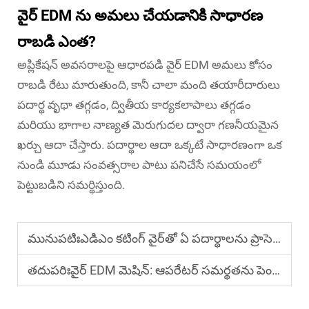
వైర్ EDM ను అమలు చేయడానికి సాధారణ
రాబడి ఎంత?
అప్లికేషన్ అవసరాలపై ఆధారపడి వైర్ EDM అమలు కోసం
రాబడి రేటు మారుతుంది, కానీ చాలా మంది తయారీదారులు
పదార్థ వృథా తగ్గడం, ద్వితీయ కార్యకలాపాలు తగ్గడం
మరియు భాగాల నాణ్యత మెరుగుదల ద్వారా గణనీయమైన
ఖర్చు ఆదా చేస్తారు. పదార్థాల ఆదా ఒక్కటే సాధారణంగా ఒక
నుండి మూడు సంవత్సరాల పాటు పనిచేసే సమయంలో
పెట్టుబడిని సమర్థిస్తుంది.
మునుపటిః
ఎడిఎం కటింగ్ వైర్‌తో ఏ పదార్థాలను ప్రాసెస్ చేయవచ్చు?
తదుపరిః
వైర్ EDM మెషిన్: ఆపరేటర్ సమర్థతను పెంచడానికి ఏ అధునాతన నియంత్రణలు సహాయపడతాయి?