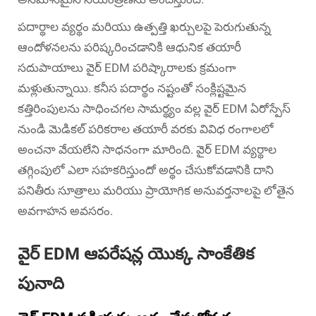
పదార్థాల వ్యర్థం మరియు ఉత్పత్తి ఖర్చులపై పెరుగుతున్న
ఆందోళనలను పరిష్కరించడానికి ఆధునిక తయారీ
సదుపాయాలు వైర్ EDM పరిష్కారాలకు క్రమంగా
మళ్లుతున్నాయి. కనీస పదార్థం నష్టంతో సంక్లిష్టమైన
కత్తిరింపులను సాధించగల సామర్థ్యం వల్ల వైర్ EDM ఏరోస్పేస్
నుండి మెడికల్ పరికరాల తయారీ వరకు వివిధ రంగాలలో
అంచనా వేయలేని సాధనంగా మారింది. వైర్ EDM వ్యర్థాల
తగ్గింపులో ఎలా సహకరిస్తుందో అర్థం చేసుకోవడానికి దాని
పనితీరు సూత్రాలు మరియు ప్రాయోగిక అనువర్తనాలపై లోతైన
అవగాహన అవసరం.
వైర్ EDM ఆపరేషన్ల యొక్క సాంకేతిక
పునాది