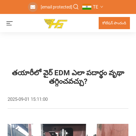
TE
[email protected]
కోటేషన్ పొందండి
తయారీలో వైర్ EDM ఎలా పదార్థం వృథా
తగ్గించవచ్చు?
2025-09-01 15:11:00