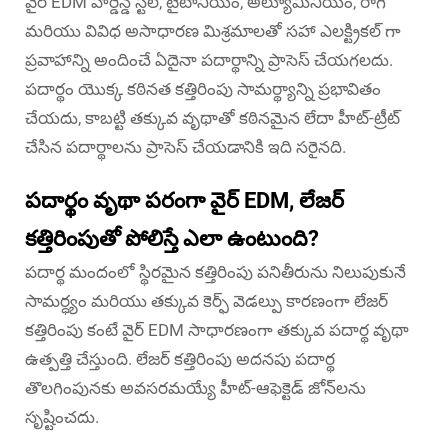
వైర్ EDM హార్డెన్డ్ స్టీల్, టైటానియం, అల్యూమినియం, రాగి
మరియు వివిధ అసాధారణ మిశ్రమాలతో సహా ఎలక్ట్రికల్ గా
ప్రవాహాన్ని అందించే ఏదైనా పదార్థాన్ని ప్రాసెస్ చేయగలదు.
పదార్థం యొక్క కఠినత కత్తిరింపు సామర్థ్యాన్ని ప్రభావితం
చేయదు, కాబట్టి తక్కువ వృథాతో కఠినమైన లేదా హీట్-ట్రీట్
చేసిన పదార్థాలను ప్రాసెస్ చేయడానికి ఇది సరైనది.
పదార్థం వృథా పరంగా వైర్ EDM, లేజర్
కత్తిరింపుతో పోలిస్తే ఎలా ఉంటుంది?
పదార్థ మందంలో స్థిరమైన కత్తిరింపు పనితీరును నిలుపుకునే
సామర్ధ్యం మరియు తక్కువ కెర్ఫ్ వెడల్పు కారణంగా లేజర్
కత్తిరింపు కంటే వైర్ EDM సాధారణంగా తక్కువ పదార్థ వృథా
ఉత్పత్తి చేస్తుంది. లేజర్ కత్తిరింపు అదనపు పదార్థ
తొలగింపునకు అవసరమయ్యే హీట్-ఆఫెక్టెడ్ జోన్‌లను
సృష్టించదు.