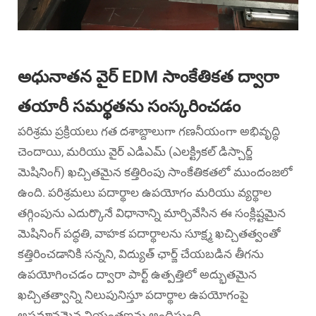
అధునాతన వైర్ EDM సాంకేతికత ద్వారా
తయారీ సమర్థతను సంస్కరించడం
పరిశ్రమ ప్రక్రియలు గత దశాబ్దాలుగా గణనీయంగా అభివృద్ధి
చెందాయి, మరియు
వైర్ ఎడిఎమ్
(ఎలక్ట్రికల్ డిస్చార్జ్
మెషినింగ్) ఖచ్చితమైన కత్తిరింపు సాంకేతికతలో ముందంజలో
ఉంది. పరిశ్రమలు పదార్థాల ఉపయోగం మరియు వ్యర్థాల
తగ్గింపును ఎదుర్కొనే విధానాన్ని మార్చివేసిన ఈ సంక్లిష్టమైన
మెషినింగ్ పద్ధతి, వాహక పదార్థాలను సూక్ష్మ ఖచ్చితత్వంతో
కత్తిరించడానికి సన్నని, విద్యుత్ ఛార్జ్ చేయబడిన తీగను
ఉపయోగించడం ద్వారా పార్ట్ ఉత్పత్తిలో అద్భుతమైన
ఖచ్చితత్వాన్ని నిలుపునిస్తూ పదార్థాల ఉపయోగంపై
అసమానమైన నియంత్రణను అందిస్తుంది.