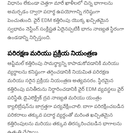
విధానం లేకుండా చెత్తగా మారే ఖాళీలలో చిన్న భాగాలను
అమర్చడం ద్వారా పదార్థ ఉపయోగాన్ని గరిష్ఠంగా
పెంచుతుంది. వైర్ EDM కత్తిరింపు యొక్క ఖచ్చితమైన
స్వభావం నెస్టింగ్ సంక్లిష్టత ఏదైనప్పటికీ భాగం నాణ్యత స్థిరంగా
ఉండడాన్ని నిర్చిస్తుంది.
పరిరక్షణ మరియు ప్రక్రియ నియంత్రణ
ఆప్టిమల్ కత్తిరింపు సామర్థ్యాన్ని కాపాడుకోవడానికి మరియు
వ్యర్థాలను కనిష్ఠంగా తగ్గించడానికి నియమిత పరిరక్షణ
మరియు సరైన ప్రక్రియ నియంత్రణ అత్యవసరం. స్థిరమైన
కత్తిరింపు పనితీరును నిర్ధారించడానికి వైర్ EDM వ్యవస్థలు వైర్
పరిస్థితి, డైఎలెక్ట్రిక్ ద్రవ నాణ్యత మరియు యంత్రం
క్యాలిబ్రేషన్‌ను జాగ్రత్తగా పర్యవేక్షించాలి. బాగా పరిరక్షించబడిన
పరికరాలు తక్కువ పదార్థ వ్యర్థంతో మరింత ఖచ్చితమైన
కత్తిరింపులను మరియు తక్కువ తిరస్కరించబడిన భాగాలను
ఉత్పత్తి చేస్తాయి.