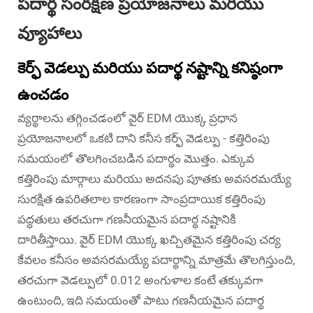
పదార్థ సంరక్షణ ప్రయోజనాలు మరియు
వ్యూహాలు
కెర్ఫ్ వెడల్పు మరియు పదార్థ నష్టాన్ని కనిష్ఠంగా
ఉంచడం
వ్యర్థాలను తగ్గించడంలో వైర్ EDM యొక్క ప్రధాన
ప్రయోజనాలలో ఒకటి దాని కనీస కర్ఫ్ వెడల్పు - కత్తిరింపు
సమయంలో తొలగించబడిన పదార్థం మొత్తం. ఎక్కువ
కత్తిరింపు మార్గాలు మరియు అదనపు పూతకు అవసరమయ్యే
సురక్షిత ఉపరితలాల కారణంగా సాంప్రదాయిక కత్తిరింపు
పద్ధతులు తరచుగా గణనీయమైన పదార్థ నష్టానికి
దారితీస్తాయి. వైర్ EDM యొక్క ఖచ్చితమైన కత్తిరింపు చర్య
కేవలం కనీసం అవసరమయ్యే పదార్థాన్ని మాత్రమే తొలగిస్తుంది,
తరచుగా వెడల్పులో 0.012 అంగుళాల కంటే తక్కువగా
ఉంటుంది, ఇది సమయంతో పాటు గణనీయమైన పదార్థ