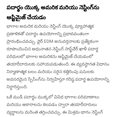
పదార్థం యొక్క అమరిక మరియు నెస్టింగ్‌ను
ఆప్టిమైజ్ చేయడం
భాగాల అమరిక మరియు నెస్టింగ్ యొక్క వ్యూహాత్మక
ప్రణాళికతో పదార్థం ఉపయోగాన్ని ప్రభావవంతంగా
ప్రారంభించవచ్చు. వైర్ EDM అనువర్తనాలకు ప్రత్యేకంగా
రూపొందించిన అధునాతన నెస్టింగ్ సాఫ్ట్‌వేర్ ఖాళీ పదార్థ
పరిధులలో భాగాల అమరికను ఆప్టిమైజ్ చేయడంలో
తయారీదారులకు సహాయపడుతుంది. ఈ వ్యవస్థాగత విధానం
నిర్మాణాత్మక బలం మరియు సరైన కత్తిరింపు పనులకు
అవసరమైన స్పేసింగ్‌ను నిర్వహిస్తూ గరిష్ఠ పదార్థ ఉపయోగాన్ని
నిర్ధారిస్తుంది.
ఒకే ముడి పదార్థం ముక్కలో వివిధ భాగాల పరిమాణాలు
మరియు ఆకారాలను కలపడం ద్వారా తయారీదారులు
వ్యర్థాలను మరింత తగ్గించవచ్చు. ఈ మిశ్రమ-భాగం నెస్టింగ్