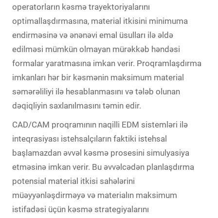
operatorların kəsmə trayektoriyalarını
optimallaşdırmasına, material itkisini minimuma
endirməsinə və ənənəvi emal üsulları ilə əldə
edilməsi mümkün olmayan mürəkkəb həndəsi
formalar yaratmasına imkan verir. Proqramlaşdırma
imkanları hər bir kəsmənin maksimum material
səmərəliliyi ilə hesablanmasını və tələb olunan
dəqiqliyin saxlanılmasını təmin edir.
CAD/CAM proqramının naqilli EDM sistemləri ilə
inteqrasiyası istehsalçıların faktiki istehsal
başlamazdan əvvəl kəsmə prosesini simulyasiya
etməsinə imkan verir. Bu əvvəlcədən planlaşdırma
potensial material itkisi sahələrini
müəyyənləşdirməyə və materialın maksimum
istifadəsi üçün kəsmə strategiyalarını