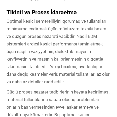
Tikinti və Proses İdarəetmə
Optimal kəsici səmərəliliyini qorumaq və tullantıları
minimuma endirmək üçün müntəzəm texniki baxım
və düzgün proses nəzarəti vacibdir. Naqil EDM
sistemləri ardıcıl kəsici performansı təmin etmək
üçün naqilin vəziyyətinin, dielektrik mayenin
keyfiyyətinin və maşının kalibrlənməsinin diqqətlə
izlənməsini tələb edir. Yaxşı baxılmış avadanlıqlar
daha dəqiq kəsmələr verir, material tullantıları az olur
və daha az detallar rədd edilir.
Güclü proses nəzarət tədbirlərinin həyata keçirilməsi,
material tullantılarına səbəb olacaq problemləri
onların baş verməsindən əvvəl aşkar etməyə və
düzəltməyə kömək edir. Bu, optimal kəsici