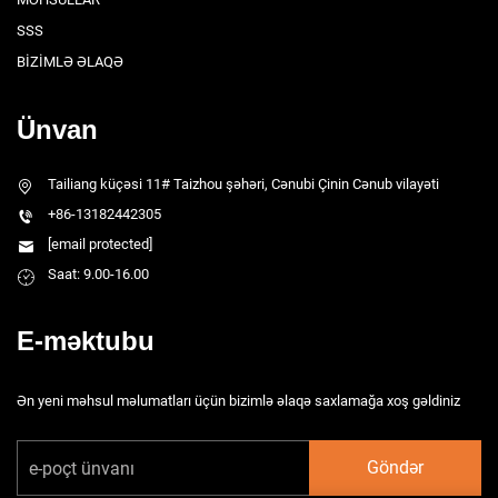
SSS
BİZİMLƏ ƏLAQƏ
Ünvan
Tailiang küçəsi 11# Taizhou şəhəri, Cənubi Çinin Cənub vilayəti
+86-13182442305
[email protected]
Saat: 9.00-16.00
E-məktubu
Ən yeni məhsul məlumatları üçün bizimlə əlaqə saxlamağa xoş gəldiniz
Göndər