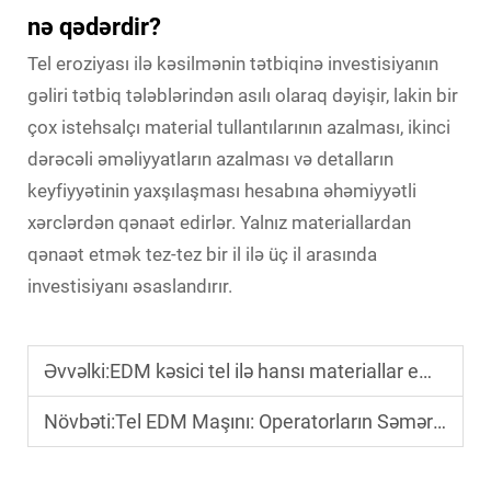
nə qədərdir?
Tel eroziyası ilə kəsilmənin tətbiqinə investisiyanın
gəliri tətbiq tələblərindən asılı olaraq dəyişir, lakin bir
çox istehsalçı material tullantılarının azalması, ikinci
dərəcəli əməliyyatların azalması və detalların
keyfiyyətinin yaxşılaşması hesabına əhəmiyyətli
xərclərdən qənaət edirlər. Yalnız materiallardan
qənaət etmək tez-tez bir il ilə üç il arasında
investisiyanı əsaslandırır.
Əvvəlki:
EDM kəsici tel ilə hansı materiallar emal oluna bilər?
Növbəti:
Tel EDM Maşını: Operatorların Səmərəliliyini Artıran Hansı İrəli Səviyyə İdarəetmə Sistemləri Var?