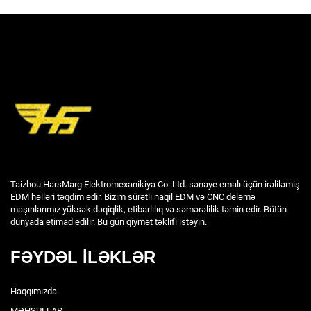
Taizhou HarsMarg Elektromexanikiya Co. Ltd. sənaye emalı üçün irəliləmiş
EDM həlləri təqdim edir. Bizim sürətli naqil EDM və CNC deləmə
maşınlarımız yüksək dəqiqlik, etibarlılıq və səmərəlilik təmin edir. Bütün
dünyada etimad edilir. Bu gün qiymət təklifi istəyin.
FƏYDƏL İLƏKLƏR
Haqqımızda
MƏHSULLAR