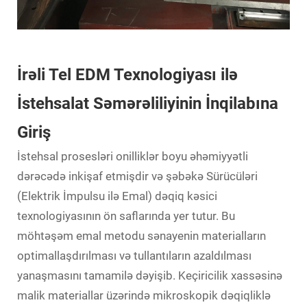
İrəli Tel EDM Texnologiyası ilə
İstehsalat Səmərəliliyinin İnqilabına
Giriş
İstehsal prosesləri onilliklər boyu əhəmiyyətli
dərəcədə inkişaf etmişdir və
şəbəkə Sürücüləri
(Elektrik İmpulsu ilə Emal) dəqiq kəsici
texnologiyasının ön saflarında yer tutur. Bu
möhtəşəm emal metodu sənayenin materialların
optimallaşdırılması və tullantıların azaldılması
yanaşmasını tamamilə dəyişib. Keçiricilik xassəsinə
malik materiallar üzərində mikroskopik dəqiqliklə