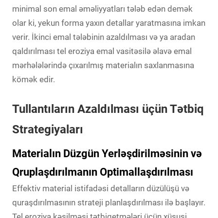
minimal son emal əməliyyatları tələb edən demək
olar ki, yekun forma yaxın detallar yaratmasına imkan
verir. İkinci emal tələbinin azaldılması və ya aradan
qaldırılması tel eroziya emal vasitəsilə əlavə emal
mərhələlərində çıxarılmış materialın saxlanmasına
kömək edir.
Tullantıların Azaldılması üçün Tətbiq
Strategiyaları
Materialın Düzgün Yerləşdirilməsinin və
Qruplaşdırılmanın Optimallaşdırılması
Effektiv material istifadəsi detalların düzülüşü və
quraşdırılmasının strateji planlaşdırılması ilə başlayır.
Tel eroziya kəsilməsi tətbiqetmələri üçün xüsusi