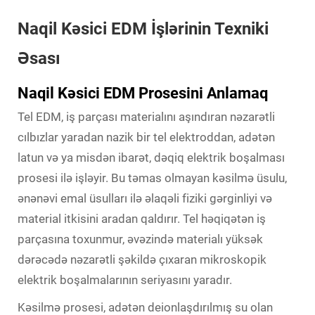
Naqil Kəsici EDM İşlərinin Texniki
Əsası
Naqil Kəsici EDM Prosesini Anlamaq
Tel EDM, iş parçası materialını aşındıran nəzarətli
cılbızlar yaradan nazik bir tel elektroddan, adətən
latun və ya misdən ibarət, dəqiq elektrik boşalması
prosesi ilə işləyir. Bu təmas olmayan kəsilmə üsulu,
ənənəvi emal üsulları ilə əlaqəli fiziki gərginliyi və
material itkisini aradan qaldırır. Tel həqiqətən iş
parçasına toxunmur, əvəzində materialı yüksək
dərəcədə nəzarətli şəkildə çıxaran mikroskopik
elektrik boşalmalarının seriyasını yaradır.
Kəsilmə prosesi, adətən deionlaşdırılmış su olan