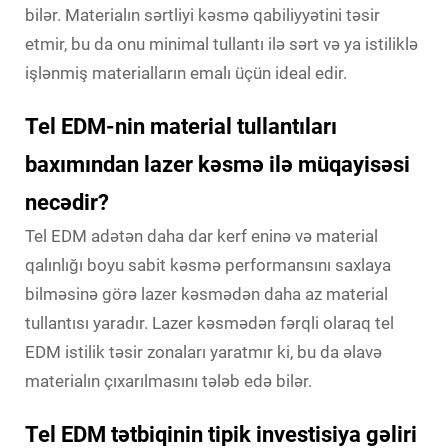
bilər. Materialın sərtliyi kəsmə qabiliyyətini təsir
etmir, bu da onu minimal tullantı ilə sərt və ya istiliklə
işlənmiş materialların emalı üçün ideal edir.
Tel EDM-nin material tullantıları
baxımından lazer kəsmə ilə müqayisəsi
necədir?
Tel EDM adətən daha dar kerf eninə və material
qalınlığı boyu sabit kəsmə performansını saxlaya
bilməsinə görə lazer kəsmədən daha az material
tullantısı yaradır. Lazer kəsmədən fərqli olaraq tel
EDM istilik təsir zonaları yaratmır ki, bu da əlavə
materialın çıxarılmasını tələb edə bilər.
Tel EDM tətbiqinin tipik investisiya gəliri