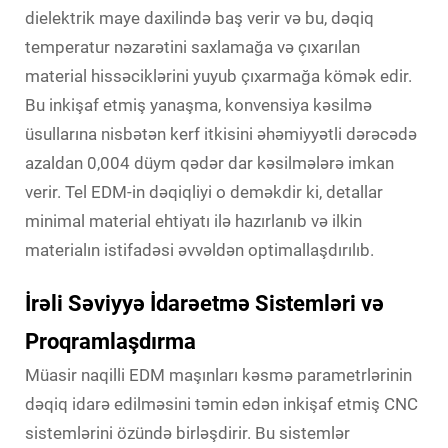
dielektrik maye daxilində baş verir və bu, dəqiq
temperatur nəzarətini saxlamağa və çıxarılan
material hissəciklərini yuyub çıxarmağa kömək edir.
Bu inkişaf etmiş yanaşma, konvensiya kəsilmə
üsullarına nisbətən kerf itkisini əhəmiyyətli dərəcədə
azaldan 0,004 düym qədər dar kəsilmələrə imkan
verir. Tel EDM-in dəqiqliyi o deməkdir ki, detallar
minimal material ehtiyatı ilə hazırlanıb və ilkin
materialın istifadəsi əvvəldən optimallaşdırılıb.
İrəli Səviyyə İdarəetmə Sistemləri və
Proqramlaşdırma
Müasir naqilli EDM maşınları kəsmə parametrlərinin
dəqiq idarə edilməsini təmin edən inkişaf etmiş CNC
sistemlərini özündə birləşdirir. Bu sistemlər