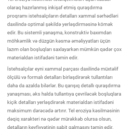
olaraq hazırlanmış inkişaf etmiş quraşdırma
proqramı istehsalçıların detalları xammal sərhədləri
daxilində optimal şəkildə yerləşdirməsinə kömək
edir. Bu sistemli yanaşma, konstruktiv baxımdan
möhkəmlik və düzgün kəsmə əməliyyatları üçün
lazım olan boşluqları saxlayarkən mümkün qədər çox
materialdan istifadəni təmin edir.
İstehsalçılar eyni xammal parçası daxilində müxtəlif
ölçülü və formalı detalları birləşdirərək tullantıları
daha da azalda bilərlər. Bu qarışıq detallı quraşdırma
yanaşması, əks halda tullantıya çevriləcək boşluqlara
kiçik detalları yerləşdirərək materialdan istifadəni
maksimum dərəcədə artırır. Tel eroziya kəsilməsinin
dəqiq xarakteri nə qədər mürəkkəb olursa olsun,
detalların keyfiyyətinin sabit qalmasını təmin edir.