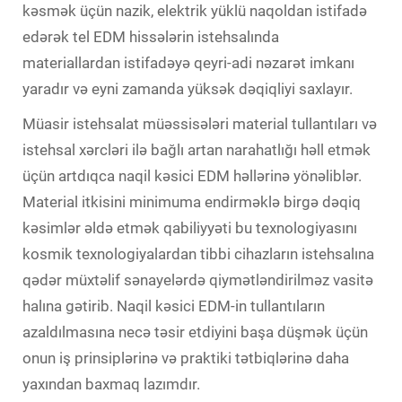
kəsmək üçün nazik, elektrik yüklü naqoldan istifadə
edərək tel EDM hissələrin istehsalında
materiallardan istifadəyə qeyri-adi nəzarət imkanı
yaradır və eyni zamanda yüksək dəqiqliyi saxlayır.
Müasir istehsalat müəssisələri material tullantıları və
istehsal xərcləri ilə bağlı artan narahatlığı həll etmək
üçün artdıqca naqil kəsici EDM həllərinə yönəliblər.
Material itkisini minimuma endirməklə birgə dəqiq
kəsimlər əldə etmək qabiliyyəti bu texnologiyasını
kosmik texnologiyalardan tibbi cihazların istehsalına
qədər müxtəlif sənayelərdə qiymətləndirilməz vasitə
halına gətirib. Naqil kəsici EDM-in tullantıların
azaldılmasına necə təsir etdiyini başa düşmək üçün
onun iş prinsiplərinə və praktiki tətbiqlərinə daha
yaxından baxmaq lazımdır.