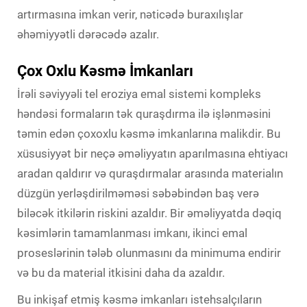
artırmasına imkan verir, nəticədə buraxılışlar
əhəmiyyətli dərəcədə azalır.
Çox Oxlu Kəsmə İmkanları
İrəli səviyyəli tel eroziya emal sistemi kompleks
həndəsi formaların tək quraşdırma ilə işlənməsini
təmin edən çoxoxlu kəsmə imkanlarına malikdir. Bu
xüsusiyyət bir neçə əməliyyatın aparılmasına ehtiyacı
aradan qaldırır və quraşdırmalar arasında materialın
düzgün yerləşdirilməməsi səbəbindən baş verə
biləcək itkilərin riskini azaldır. Bir əməliyyatda dəqiq
kəsimlərin tamamlanması imkanı, ikinci emal
proseslərinin tələb olunmasını da minimuma endirir
və bu da material itkisini daha da azaldır.
Bu inkişaf etmiş kəsmə imkanları istehsalçıların