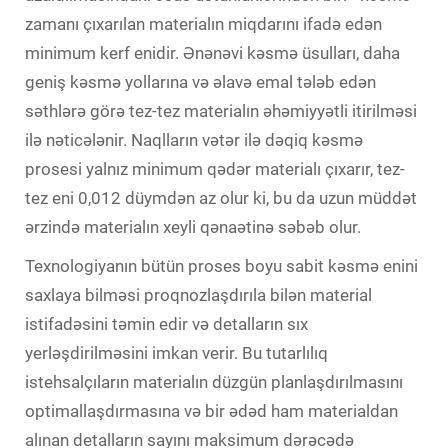
zamanı çıxarılan materialın miqdarını ifadə edən
minimum kerf enidir. Ənənəvi kəsmə üsulları, daha
geniş kəsmə yollarına və əlavə emal tələb edən
səthlərə görə tez-tez materialın əhəmiyyətli itirilməsi
ilə nəticələnir. Naqlların vətər ilə dəqiq kəsmə
prosesi yalnız minimum qədər materialı çıxarır, tez-
tez eni 0,012 düymdən az olur ki, bu da uzun müddət
ərzində materialın xeyli qənaətinə səbəb olur.
Texnologiyanın bütün proses boyu sabit kəsmə enini
saxlaya bilməsi proqnozlaşdırıla bilən material
istifadəsini təmin edir və detalların sıx
yerləşdirilməsini imkan verir. Bu tutarlılıq
istehsalçıların materialın düzgün planlaşdırılmasını
optimallaşdırmasına və bir ədəd ham materialdan
alınan detalların sayını maksimum dərəcədə