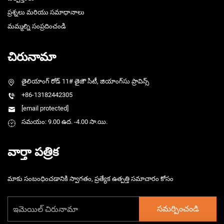
ప్రశ్నలు మరియు సమాధానాలు
మమ్మల్ని సంప్రదించండి
చిరునామా
తైలియాంగ్ రోడ్ 11# తైజౌ సిటీ, జియాంగ్‌సు ప్రావిన్స్
+86-13182442305
[email protected]
సమయం: 9.00 ఉద. -4.00 సా.యి.
వార్తా పత్రిక
మాకు సంబంధించడానికి స్వాగతం, ప్రత్యేక ఉత్పత్తి సమాచారం కోసం
సమర్పించండి