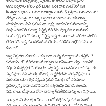
అయామిక ఖచ్చితత్వ ధృవీకరణ అనేది ఖచ్చితమైన
అనువర్తనాల కోసం వైర్ EDM పరికరాల సెటప్‌లో ఒక
కీలకమైన భాగం. వివిధ పదార్థాలు కటింగ్ ప్రక్రియ సమయంలో
వేర్వేరు మొత్తంలో ఉష్ణ విస్తరణ మరియు సంకోచనాన్ని
చూపిస్తాయి, దీని ఫలితంగా లక్ష్య అయామిక సహనాన్ని
సాధించడానికి పదార్థ-నిర్దిష్ట సరిచేసే వ్యూహాలు అవసరం.
సెటప్ ప్రక్రియలో పదార్థ-నిర్దిష్ట ఉష్ణ గుణకాలను పరిగణనలోకి
తీసుకునే ఉష్ణ మాడలింగ్ మరియు సరిచేసే అల్గోరిథమ్‌లు
ఉండాలి.
ఉష్ణ విస్తరణ గుణకం ఎక్కువగా ఉన్న పదార్థాలను కత్తిరించే
సమయంలో పరిమాణ మార్పులను కనీసంగా తగ్గించడానికి
సక్రియ ఉష్ణోగ్రత నియంత్రణ వ్యవస్థలు అవసరం కావచ్చు. ఈ
వ్యవస్థలు పని ముక్క యొక్క ఉష్ణోగ్రతను పర్యవేక్షిస్తాయి
మరియు యాంత్రిక ప్రక్రియ సైకిల్ మొత్తంలో పరిమాణ
స్థిరత్వాన్ని కాపాడుకోవడానికి కత్తిరింపు పరామితులను
సర్దుబాటు చేస్తాయి లేదా బాహ్య శీతలీకరణాన్ని అందిస్తాయి.
నాణ్యత నియంత్రణ విధానాలలో కత్తిరింపు సమయంలో
పరిమాణ ఖచ్చితత్వాన్ని ధృవీకరించే ప్రక్రియ-లోపలి కొలత