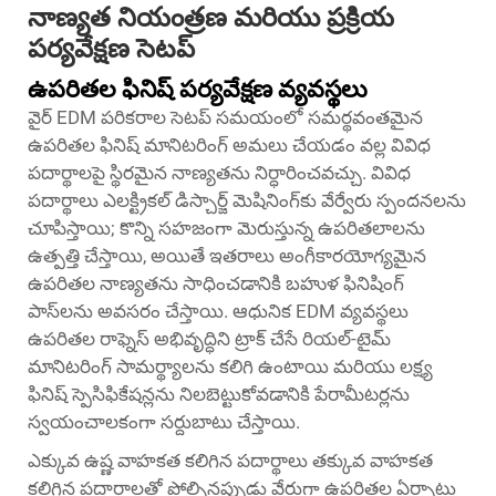
నాణ్యత నియంత్రణ మరియు ప్రక్రియ
పర్యవేక్షణ సెటప్
ఉపరితల ఫినిష్ పర్యవేక్షణ వ్యవస్థలు
వైర్ EDM పరికరాల సెటప్ సమయంలో సమర్థవంతమైన
ఉపరితల ఫినిష్ మానిటరింగ్ అమలు చేయడం వల్ల వివిధ
పదార్థాలపై స్థిరమైన నాణ్యతను నిర్ధారించవచ్చు. వివిధ
పదార్థాలు ఎలక్ట్రికల్ డిస్చార్జ్ మెషినింగ్‌కు వేర్వేరు స్పందనలను
చూపిస్తాయి; కొన్ని సహజంగా మెరుస్తున్న ఉపరితలాలను
ఉత్పత్తి చేస్తాయి, అయితే ఇతరాలు అంగీకారయోగ్యమైన
ఉపరితల నాణ్యతను సాధించడానికి బహుళ ఫినిషింగ్
పాస్‌లను అవసరం చేస్తాయి. ఆధునిక EDM వ్యవస్థలు
ఉపరితల రాఫ్నెస్ అభివృద్ధిని ట్రాక్ చేసే రియల్-టైమ్
మానిటరింగ్ సామర్థ్యాలను కలిగి ఉంటాయి మరియు లక్ష్య
ఫినిష్ స్పెసిఫికేషన్లను నిలబెట్టుకోవడానికి పేరామీటర్లను
స్వయంచాలకంగా సర్దుబాటు చేస్తాయి.
ఎక్కువ ఉష్ణ వాహకత కలిగిన పదార్థాలు తక్కువ వాహకత
కలిగిన పదార్థాలతో పోల్చినప్పుడు వేరుగా ఉపరితల ఏర్పాటు