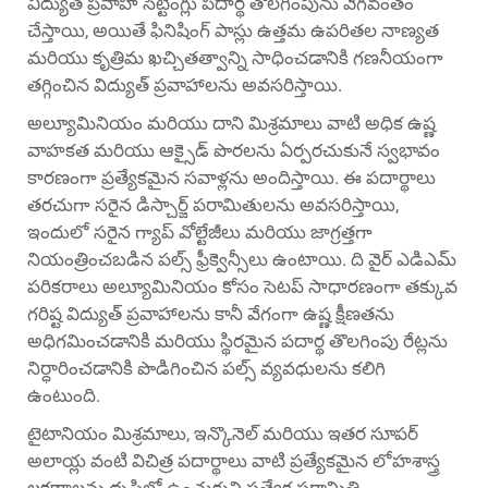
విద్యుత్ ప్రవాహ సెట్టింగ్లు పదార్థ తొలగింపును వేగవంతం
చేస్తాయి, అయితే ఫినిషింగ్ పాస్లు ఉత్తమ ఉపరితల నాణ్యత
మరియు కృత్రిమ ఖచ్చితత్వాన్ని సాధించడానికి గణనీయంగా
తగ్గించిన విద్యుత్ ప్రవాహాలను అవసరిస్తాయి.
అల్యూమినియం మరియు దాని మిశ్రమాలు వాటి అధిక ఉష్ణ
వాహకత మరియు ఆక్సైడ్ పొరలను ఏర్పరచుకునే స్వభావం
కారణంగా ప్రత్యేకమైన సవాళ్లను అందిస్తాయి. ఈ పదార్థాలు
తరచుగా సరైన డిస్చార్జ్ పరామితులను అవసరిస్తాయి,
ఇందులో సరైన గ్యాప్ వోల్టేజీలు మరియు జాగ్రత్తగా
నియంత్రించబడిన పల్స్ ఫ్రీక్వెన్సీలు ఉంటాయి. ది
వైర్ ఎడిఎమ్
పరికరాలు
అల్యూమినియం కోసం సెటప్ సాధారణంగా తక్కువ
గరిష్ట విద్యుత్ ప్రవాహాలను కానీ వేగంగా ఉష్ణ క్షీణతను
అధిగమించడానికి మరియు స్థిరమైన పదార్థ తొలగింపు రేట్లను
నిర్ధారించడానికి పొడిగించిన పల్స్ వ్యవధులను కలిగి
ఉంటుంది.
టైటానియం మిశ్రమాలు, ఇన్కొనెల్ మరియు ఇతర సూపర్
అలాయ్ల వంటి విచిత్ర పదార్థాలు వాటి ప్రత్యేకమైన లోహశాస్త్ర