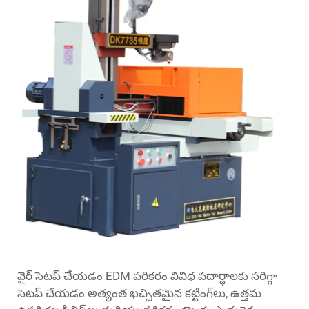
వైర్ సెటప్ చేయడం
EDM పరికరం
వివిధ పదార్థాలకు సరిగ్గా
సెటప్ చేయడం అత్యంత ఖచ్చితమైన కట్టింగ్‌లు, ఉత్తమ