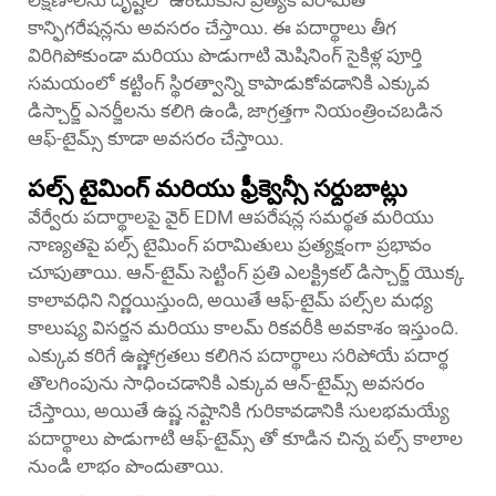
లక్షణాలను దృష్టిలో ఉంచుకుని ప్రత్యేక పరామితి
కాన్ఫిగరేషన్లను అవసరం చేస్తాయి. ఈ పదార్థాలు తీగ
విరిగిపోకుండా మరియు పొడుగాటి మెషినింగ్ సైకిళ్ల పూర్తి
సమయంలో కట్టింగ్ స్థిరత్వాన్ని కాపాడుకోవడానికి ఎక్కువ
డిస్చార్జ్ ఎనర్జీలను కలిగి ఉండి, జాగ్రత్తగా నియంత్రించబడిన
ఆఫ్-టైమ్స్ కూడా అవసరం చేస్తాయి.
పల్స్ టైమింగ్ మరియు ఫ్రీక్వెన్సీ సర్దుబాట్లు
వేర్వేరు పదార్థాలపై వైర్ EDM ఆపరేషన్ల సమర్థత మరియు
నాణ్యతపై పల్స్ టైమింగ్ పరామితులు ప్రత్యక్షంగా ప్రభావం
చూపుతాయి. ఆన్-టైమ్ సెట్టింగ్ ప్రతి ఎలక్ట్రికల్ డిస్చార్జ్ యొక్క
కాలావధిని నిర్ణయిస్తుంది, అయితే ఆఫ్-టైమ్ పల్స్‌ల మధ్య
కాలుష్య విసర్జన మరియు కాలమ్ రికవరీకి అవకాశం ఇస్తుంది.
ఎక్కువ కరిగే ఉష్ణోగ్రతలు కలిగిన పదార్థాలు సరిపోయే పదార్థ
తొలగింపును సాధించడానికి ఎక్కువ ఆన్-టైమ్స్ అవసరం
చేస్తాయి, అయితే ఉష్ణ నష్టానికి గురికావడానికి సులభమయ్యే
పదార్థాలు పొడుగాటి ఆఫ్-టైమ్స్ తో కూడిన చిన్న పల్స్ కాలాల
నుండి లాభం పొందుతాయి.