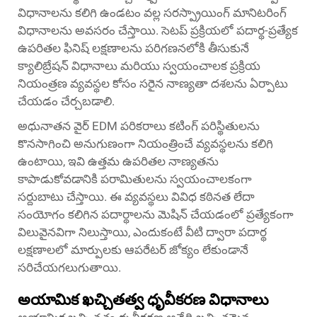
విధానాలను కలిగి ఉండటం వల్ల సరస్ప్రాయింగ్ మానిటరింగ్
విధానాలను అవసరం చేస్తాయి. సెటప్ ప్రక్రియలో పదార్థ-ప్రత్యేక
ఉపరితల ఫినిష్ లక్షణాలను పరిగణనలోకి తీసుకునే
క్యాలిబ్రేషన్ విధానాలు మరియు స్వయంచాలక ప్రక్రియ
నియంత్రణ వ్యవస్థల కోసం సరైన నాణ్యతా దశలను ఏర్పాటు
చేయడం చేర్చబడాలి.
అధునాతన వైర్ EDM పరికరాలు కటింగ్ పరిస్థితులను
కొనసాగించి అనుగుణంగా నియంత్రించే వ్యవస్థలను కలిగి
ఉంటాయి, ఇవి ఉత్తమ ఉపరితల నాణ్యతను
కాపాడుకోవడానికి పరామితులను స్వయంచాలకంగా
సర్దుబాటు చేస్తాయి. ఈ వ్యవస్థలు వివిధ కఠినత లేదా
సంయోగం కలిగిన పదార్థాలను మెషిన్ చేయడంలో ప్రత్యేకంగా
విలువైనవిగా నిలుస్తాయి, ఎందుకంటే వీటి ద్వారా పదార్థ
లక్షణాలలో మార్పులకు ఆపరేటర్ జోక్యం లేకుండానే
సరిచేయగలుగుతాయి.
అయామిక ఖచ్చితత్వ ధృవీకరణ విధానాలు