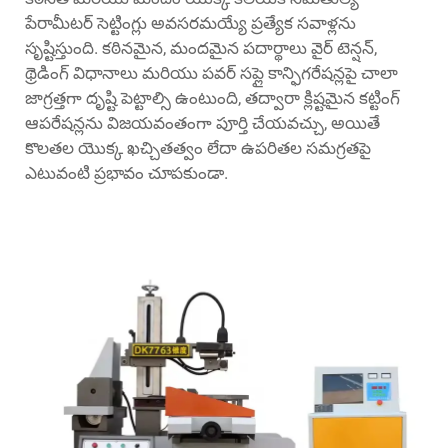
పేరామీటర్ సెట్టింగ్లు అవసరమయ్యే ప్రత్యేక సవాళ్లను
సృష్టిస్తుంది. కఠినమైన, మందమైన పదార్థాలు వైర్ టెన్షన్,
థ్రెడింగ్ విధానాలు మరియు పవర్ సప్లై కాన్ఫిగరేషన్లపై చాలా
జాగ్రత్తగా దృష్టి పెట్టాల్సి ఉంటుంది, తద్వారా క్లిష్టమైన కట్టింగ్
ఆపరేషన్లను విజయవంతంగా పూర్తి చేయవచ్చు, అయితే
కొలతల యొక్క ఖచ్చితత్వం లేదా ఉపరితల సమగ్రతపై
ఎటువంటి ప్రభావం చూపకుండా.