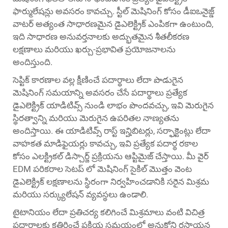
ఫార్ములేషన్లు అవసరం కావచ్చు. స్టీల్ మెషినింగ్ కోసం డీఐఒనైజ్డ్
వాటర్ అత్యంత సాధారణమైన డైఎలెక్ట్రిక్ ఎంపికగా ఉంటుంది,
ఇది సాధారణ అనువర్తనాలకు అద్భుతమైన శీతలీకరణ
లక్షణాలు మరియు ఖర్చు-ప్రభావిత ప్రయోజనాలను
అందిస్తుంది.
సెప్టిక్ కారణాల వల్ల క్షీణించే పదార్థాలు లేదా పొడుగైన
మెషినింగ్ సమయాన్ని అవసరం చేసే పదార్థాలు ప్రత్యేక
డైఎలెక్ట్రిక్ యాడిటివ్స్ నుండి లాభం పొందవచ్చు, ఇవి మెరుగైన
స్థిరత్వాన్ని మరియు మెరుగైన ఉపరితల నాణ్యతను
అందిస్తాయి. ఈ యాడిటివ్స్ రాస్ట్ ఇన్హిబిటర్లు, సర్ఫాక్టెంట్లు లేదా
వాహకత మాడిఫైయర్లు కావచ్చు, ఇవి ప్రత్యేక పదార్థ రకాల
కోసం ఎలక్ట్రికల్ డిస్చార్జ్ ప్రక్రియను ఆప్టిమైజ్ చేస్తాయి. మీ వైర్
EDM పరికరాల సెటప్ లో మెషినింగ్ సైకిల్ మొత్తం వెంట
డైఎలెక్ట్రిక్ లక్షణాలను స్థిరంగా నిర్వహించడానికి సరైన మిశ్రమ
మరియు సర్క్యులేషన్ వ్యవస్థలు ఉండాలి.
టైటానియం లేదా ప్రతిచర్య కలిగించే మిశ్రమాలు వంటి విచిత్ర
పదార్థాలకు కత్తిరించే ప్రక్రియ సమయంలో అనుకోని రసాయన