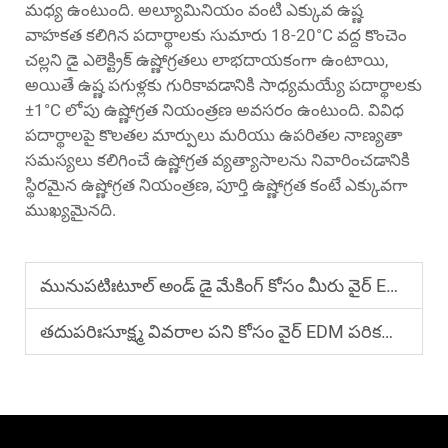
మధ్య ఉంటుంది. అల్యూమినియం వంటి ఎక్కువ ఉష్ణ
వాహకత కలిగిన పదార్థాలకు సుమారు 18-20°C వద్ద కొంచెం
చల్లని డై ఎలెక్ట్రిక్ ఉష్ణోగ్రతలు లాభదాయకంగా ఉంటాయి,
అయితే ఉష్ణ పగుళ్లకు గురికావడానికి సాధ్యమయ్యే పదార్థాలకు
±1°C లోపు ఉష్ణోగ్రత నియంత్రణ అవసరం ఉంటుంది. వివిధ
పదార్థాలపై కొలతల మార్పులు మరియు ఉపరితల నాణ్యతా
సమస్యలు కలిగించే ఉష్ణోగ్రత వ్యత్యాసాలను నివారించడానికి
స్థిరమైన ఉష్ణోగ్రత నియంత్రణ, పూర్తి ఉష్ణోగ్రత కంటే ఎక్కువగా
ముఖ్యమైనది.
మునుపటిః
టూల్ అండ్ డై మేకింగ్ కోసం మీరు వైర్ EDM మెషీన్‌ను ఎందుకు పరిగణనలోకి తీసుకోవాలి?
తదుపరిః
సూక్ష్మ వివరాల పని కోసం వైర్ EDM పరికరాలు ఎందుకు ఇష్టం?