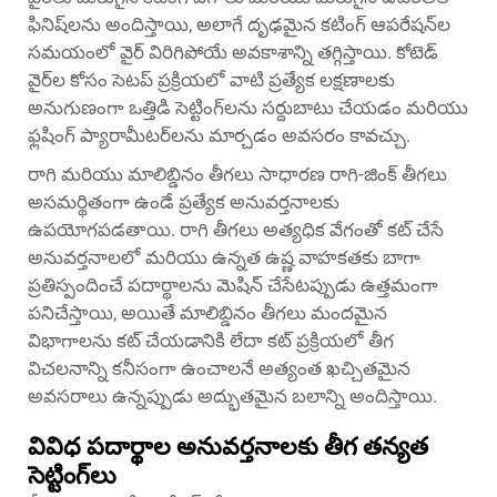
ఫినిష్‌లను అందిస్తాయి, అలాగే దృఢమైన కటింగ్ ఆపరేషన్‌ల
సమయంలో వైర్ విరిగిపోయే అవకాశాన్ని తగ్గిస్తాయి. కోటెడ్
వైర్‌ల కోసం సెటప్ ప్రక్రియలో వాటి ప్రత్యేక లక్షణాలకు
అనుగుణంగా ఒత్తిడి సెట్టింగ్‌లను సర్దుబాటు చేయడం మరియు
ఫ్లషింగ్ ప్యారామీటర్‌లను మార్చడం అవసరం కావచ్చు.
రాగి మరియు మాలిబ్డినం తీగలు సాధారణ రాగి-జింక్ తీగలు
అసమర్థితంగా ఉండే ప్రత్యేక అనువర్తనాలకు
ఉపయోగపడతాయి. రాగి తీగలు అత్యధిక వేగంతో కట్ చేసే
అనువర్తనాలలో మరియు ఉన్నత ఉష్ణ వాహకతకు బాగా
ప్రతిస్పందించే పదార్థాలను మెషిన్ చేసేటప్పుడు ఉత్తమంగా
పనిచేస్తాయి, అయితే మాలిబ్డినం తీగలు మందమైన
విభాగాలను కట్ చేయడానికి లేదా కట్ ప్రక్రియలో తీగ
విచలనాన్ని కనీసంగా ఉంచాలనే అత్యంత ఖచ్చితమైన
అవసరాలు ఉన్నప్పుడు అద్భుతమైన బలాన్ని అందిస్తాయి.
వివిధ పదార్థాల అనువర్తనాలకు తీగ తన్యత
సెట్టింగ్‌లు