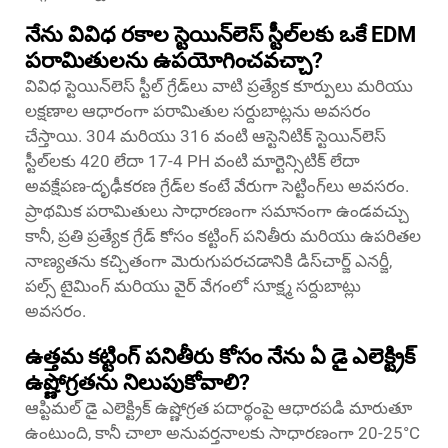
నేను వివిధ రకాల స్టెయిన్‌లెస్ స్టీల్‌లకు ఒకే EDM
పరామితులను ఉపయోగించవచ్చా?
వివిధ స్టెయిన్‌లెస్ స్టీల్ గ్రేడ్‌లు వాటి ప్రత్యేక కూర్పులు మరియు
లక్షణాల ఆధారంగా పరామితుల సర్దుబాట్లను అవసరం
చేస్తాయి. 304 మరియు 316 వంటి ఆస్టెనిటిక్ స్టెయిన్‌లెస్
స్టీల్‌లకు 420 లేదా 17-4 PH వంటి మార్టెన్సిటిక్ లేదా
అవక్షేపణ-దృఢీకరణ గ్రేడ్‌ల కంటే వేరుగా సెట్టింగ్‌లు అవసరం.
ప్రాథమిక పరామితులు సాధారణంగా సమానంగా ఉండవచ్చు
కానీ, ప్రతి ప్రత్యేక గ్రేడ్ కోసం కట్టింగ్ పనితీరు మరియు ఉపరితల
నాణ్యతను కచ్చితంగా మెరుగుపరచడానికి డిస్‌చార్జ్ ఎనర్జీ,
పల్స్ టైమింగ్ మరియు వైర్ వేగంలో సూక్ష్మ సర్దుబాట్లు
అవసరం.
ఉత్తమ కట్టింగ్ పనితీరు కోసం నేను ఏ డై ఎలెక్ట్రిక్
ఉష్ణోగ్రతను నిలుపుకోవాలి?
ఆప్టిమల్ డై ఎలెక్ట్రిక్ ఉష్ణోగ్రత పదార్థంపై ఆధారపడి మారుతూ
ఉంటుంది, కానీ చాలా అనువర్తనాలకు సాధారణంగా 20-25°C