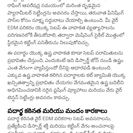
రాఫింగ్ ఆపరేషన్ల సమయంలో మరింత దృఢమైన
ప్యారామీటర్ సెట్టింగ్లను అవసరం చేస్తాయి, తరువాత ఫినిషింగ్
పాస్‌ల కోసం సూక్ష్మ సర్దుబాటు చేయాల్సి ఉంటుంది. మీ వైర్
EDM పరికరం యొక్క సెటప్ ఈ వాహకత వ్యత్యాసాలను
పరిగణనలోకి తీసుకోవాలి, తద్వారా మెషినింగ్ సైకిల్ మొత్తంలో
స్థిరమైన కట్టింగ్ పనితీరును నిలుపుకోవచ్చు.
ఈ పదార్థం యొక్క ఉష్ణ వాహకత కూడా సెటప్ పరామితులను
ప్రభావితం చేస్తుంది, ఎందుకంటే ఇది డిస్చార్జ్ జోన్ నుండి ఉష్ణం
ఎంత వేగంగా వ్యాపిస్తుందో దీనిపై ఆధారపడి ఉంటుంది.
ఎక్కువ ఉష్ణ వాహకత కలిగిన పదార్థాలకు కట్ జ్యామితి యొక్క
ఖచ్చితత్వాన్ని ప్రభావితం చేయగల వేగవంతమైన ఉష్ణ బదిలీని
అధిగమించడానికి సరైన ఫ్లషింగ్ వ్యూహాలు మరియు వేరు వైర్
టెన్షన్ సెట్టింగ్లు అవసరం కావచ్చు.
పదార్థ కఠినత మరియు మందం కారకాలు
పదార్థ కఠినత వైర్ EDM పరికరాల సెటప్ అవసరాలను,
ప్రత్యేకించి డిస్చార్జ్ శక్తి మరియు కట్టింగ్ వేగం అంచనాలపై