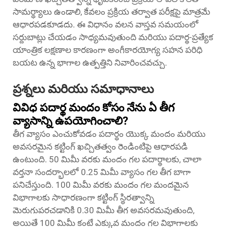
సామర్థ్యాలు ఉండాలి, కేవలం ప్రక్రియ తర్వాత పరీక్షపై మాత్రమే
ఆధారపడకూడదు. ఈ విధానం వలన వాస్తవ సమయంలో
సర్దుబాట్లు చేయడం సాధ్యమవుతుంది మరియు పదార్థ-ప్రత్యేక
యాంత్రిక లక్షణాల కారణంగా అంగీకారయోగ్య సహన పరిధి
బయట ఉన్న భాగాల ఉత్పత్తిని నివారించవచ్చు.
ప్రశ్నలు మరియు సమాధానాలు
వివిధ పదార్థ మందం కోసం నేను ఏ తీగ
వ్యాసాన్ని ఉపయోగించాలి?
తీగ వ్యాసం ఎంచుకోవడం పదార్థం యొక్క మందం మరియు
అవసరమైన కట్టింగ్ ఖచ్చితత్వం రెండింటిపై ఆధారపడి
ఉంటుంది. 50 మిమీ వరకు మందం గల పదార్థాలకు, చాలా
వర్తనా సందర్భాలలో 0.25 మిమీ వ్యాసం గల తీగ బాగా
పనిచేస్తుంది. 100 మిమీ వరకు మందం గల మందమైన
విభాగాలకు సాధారణంగా కట్టింగ్ స్థిరత్వాన్ని
మెరుగుపరచడానికి 0.30 మిమీ తీగ అవసరమవుతుంది,
అయితే 100 మిమీ కంటే ఎక్కువ మందం గల విభాగాలకు