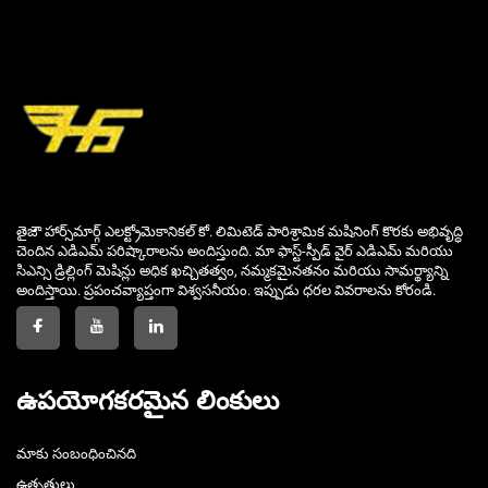
తైజౌ హార్స్‌మార్గ్ ఎలక్ట్రోమెకానికల్ కో. లిమిటెడ్ పారిశ్రామిక మషినింగ్ కొరకు అభివృద్ధి
చెందిన ఎడిఎమ్ పరిష్కారాలను అందిస్తుంది. మా ఫాస్ట్-స్పీడ్ వైర్ ఎడిఎమ్ మరియు
సిఎన్సి డ్రిల్లింగ్ మెషిన్లు అధిక ఖచ్చితత్వం, నమ్మకమైనతనం మరియు సామర్థ్యాన్ని
అందిస్తాయి. ప్రపంచవ్యాప్తంగా విశ్వసనీయం. ఇప్పుడు ధరల వివరాలను కోరండి.
ఉపయోగకరమైన లింకులు
మాకు సంబంధించినది
ఉత్పత్తులు