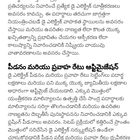
ప్రతిచర్యలను నివారించే ప్రత్యేక డై ఎలెక్ట్రిక్ సూత్రీకరణలు
అవసరం కావచ్చు. ఈ పదార్థాలు తరచుగా జాగ్రత్తగా
నియంత్రించబడే డై ఎలెక్ట్రిక్ వాహకత స్థాయిలను అవసరం
చేస్తాయి మరియు ఉపరితల నాణ్యత లేదా కొలత యొక్క
ఖచ్చితత్వాన్ని ప్రభావితం చేయగల ఆక్సీకరణ లేదా
కాలుష్యాన్ని నివారించడానికి నిష్క్రియ వాయువు
వాతావరణాలను అవసరం చేస్తాయి.
పీడనం మరియు ప్రవాహ రేటు ఆప్టిమైజేషన్
డై ఎలెక్ట్రిక్ పీడనం మరియు ప్రవాహ రేటు సెట్టింగ్‌లు పదార్థ
లక్షణాలు మరియు పని ముక్క యొక్క జ్యామితీయ లక్షణాల
ఆధారంగా ఆప్టిమైజ్ చేయబడాలి. ఎక్కువ మొత్తంలో
యంత్రీకరణ మాలిన్యాలను ఉత్పత్తి చేసే సాంద్ర పదార్థాలకు
మాలిన్యాలను సరిగ్గా తొలగించడానికి మరియు ఉపరితల
నాణ్యతను దెబ్బతీసే పునఃస్థాపనను నివారించడానికి ఎక్కువ
ఫ్లషింగ్ పీడనాలు అవసరం. సెటప్ ప్రక్రియలో కత్తిరించే ప్రాంతం
మొత్తంలో సరిచేసిన డై ఎలెక్ట్రిక్ సర్క్యులేషన్ ఉండేలా
చూసుకోవడానికి పీడన పరీక్ష మరియు ప్రవాహ రేటు ధృవీకరణ