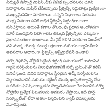
విద్యుత్ డిస్చార్జ్ మెషినింగ్‌కు వివిధ స్పందనలను చూపే
పదార్థాలను మెషిన్ చేసేటప్పుడు ఫ్రీక్వెన్సీ సర్దుబాట్లు ప్రత్యేకంగా
ముఖ్యమైనవిగా మారతాయి. సన్నని విభాగాలు మరియు
సూక్ష్మ వివరాల పనికి అధిక ఫ్రీక్వెన్సీ సెట్టింగ్‌లు బాగా
పనిచేస్తాయి, అయితే కణాల తొలగింపు ప్రధాన ఆందోళనగా
మారే మందమైన విభాగాలకు తక్కువ ఫ్రీక్వెన్సీలు ఎక్కువగా
ప్రభావవంతంగా ఉంటాయి. మీ వైర్ EDM పరికరాల సెటప్‌లో
పని ముక్క యొక్క పదార్థ లక్షణాలు మరియు జ్యామితీయ
అవసరాల ఆధారంగా ఫ్రీక్వెన్సీ ఆప్టిమైజేషన్ ఉండాలి.
సర్వో రెఫరెన్స్ వోల్టేజ్ సెట్టింగ్ కట్టింగ్ సమయంలో కావలసిన
గ్యాప్ పరిస్థితులను నిలుపుకోవడానికి పల్స్ టైమింగ్‌తో కలిసి
పనిచేస్తుంది. వివిధ పదార్థాలు స్థిరమైన ఆర్క్ పరిస్థితులను
నిర్ధారించడానికి మరియు కట్టింగ్ యొక్క ఖచ్చితత్వాన్ని లేదా
ఉపరితల ఫినిష్ నాణ్యతను దెబ్బతినకుండా చేయడానికి సర్వో
వోల్టేజీల ప్రత్యేక విలువలను అవసరం చేస్తాయి, ఇది షార్ట్-
సర్క్యూటింగ్ లేదా అతిగా విస్తరించిన గ్యాప్ వెడల్పులను
నివారిస్తుంది.