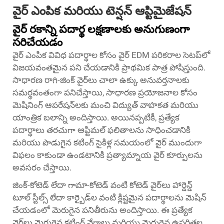
వైర్ ఎంపిక మరియు టెన్షన్ ఆప్టిమైజేషన్
వైర్ రకాన్ని పదార్థ లక్షణాలకు అనుగుణంగా
సరిచేయడం
వైర్ ఎంపిక వివిధ పదార్థాల కోసం వైర్ EDM పరికరాల సెటప్‌లో
విజయవంతమైన పని చేయడానికి ప్రాథమిక పాత్ర పోషిస్తుంది.
సాధారణ రాగి-జింక్ వైర్‌లు చాలా ఉక్కు అనువర్తనాలకు
సమర్థవంతంగా పనిచేస్తాయి, సాధారణ ప్రయోజనాల కోసం
మెషినింగ్ ఆపరేషన్‌లకు మంచి విద్యుత్ వాహకత మరియు
యాంత్రిక బలాన్ని అందిస్తాయి. అయినప్పటికీ, ప్రత్యేక
పదార్థాలు తరచుగా ఆప్టిమల్ ఫలితాలను సాధించడానికి
మరియు పొడుగైన కటింగ్ సైకిళ్ల సమయంలో వైర్ ముందుగా
విఫలం కాకుండా ఉండటానికి ప్రత్యామ్నాయ వైర్ కూర్పులను
అవసరం చేస్తాయి.
జింక్-కోటెడ్ లేదా గామా-కోటెడ్ వంటి కోటెడ్ వైర్‌లు హార్డెన్డ్
టూల్ స్టీల్స్ లేదా కార్బైడ్‌ల వంటి క్లిష్టమైన పదార్థాలను మెషిన్
చేయడంలో మెరుగైన పనితీరును అందిస్తాయి. ఈ ప్రత్యేక
వైర్‌లు మెరుగైన కటింగ్ వేగాలు మరియు మెరుగైన ఉపరితల