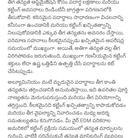
తీగ తన్యత ఆప్టిమైజేషన్ కోసం పదార్థ లక్షణాలు మరియు
కట్టింగ్ అవసరాలు రెండింటినీ జాగ్రత్తగా పరిగణనలోకి
తీసుకోవాలి. కఠినమైన పదార్థాలు సాధారణంగా విచలనాన్ని
కనీసంగా ఉంచడానికి మరియు కట్టింగ్ ఖచ్చితత్వాన్ని
నిలుపుకోవడానికి ఎక్కువ తీగ తన్యతను అవసరం చేస్తాయి,
పరిమాణ సహనాలు కీలకమైనప్పుడు ఖచ్చితమైన ఆపరేషన్ల
సమయంలో ముఖ్యంగా. అయితే, అతిగా తన్యత వల్ల తీగ
విరిగిపోవడం జరుగుతుంది, ముఖ్యంగా గణనీయమైన కట్టింగ్
శక్తులు లేదా ఉష్ణ ఒత్తిడిని ఉత్పత్తి చేసే పదార్థాలను కట్
చేసేటప్పుడు.
అల్యూమినియం వంటి మృదువైన పదార్థాలు తీగ కాంతి
తన్యతను తగ్గించడానికి అనుమతిస్తాయి, ఇది ఉపరితల పూర్తి
నాణ్యతను మెరుగుపరుస్తుంది మరియు తీగ వినియోగాన్ని
తగ్గిస్తుంది. కీలకమైనది కట్టింగ్ ఖచ్చితత్వాన్ని కాపాడుకోవడం
మరియు తీగ వైఫల్యాన్ని నివారించడం మధ్య ఆదర్శ
సమతుల్యతను కనుగొనడం. మీ వైర్ EDM పరికరాల
అమరికలో కట్టింగ్ ప్రక్రియ సమయంలో తన్యత మార్పులను
గుర్తించి, వాటికి సరిచేసుకునే తన్యత మానిటరింగ్ వ్యవస్థలు