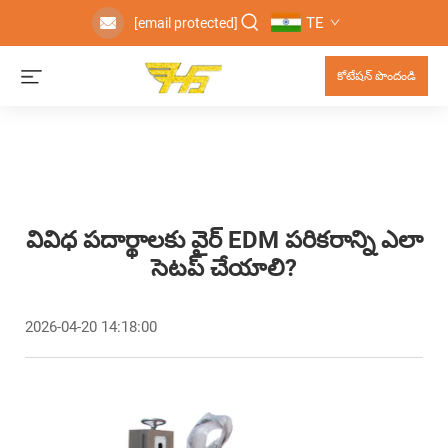
TE
[email protected]
కోటేషన్ పొందండి
వివిధ పదార్థాలకు వైర్ EDM పరికరాన్ని ఎలా
సెటప్ చేయాలి?
2026-04-20 14:18:00