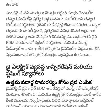
ఉండాలి.
మందమైన పని ముక్కలు మొత్తం కట్టింగ్ మార్గం వెంట తీగ
తన్యత పంపిణీపై ప్రత్యేక శ్రద్ధ అవసరం. ఏకరీతి కాని తన్యత
కోణీయ పరిస్థితులు (టేపర్ కండీషన్స్) లేదా ఉపరితల నాణ్యత
తగ్గుదలకు దారితీస్తుంది, ప్రత్యేకించి వివిధ కఠినత లక్షణాలు
కలిగిన పదార్థాలను మెషినింగ్ చేసేటప్పుడు. అధునాతన వైర్
EDM పరికరాలలో కట్టింగ్ పరిస్థితులు మరియు పదార్థ
ఫీడ్‌బ్యాక్ ఆధారంగా తీగ తన్యతను డైనమిక్‌గా సర్దుబాటు చేసే
స్వయంచాలక తన్యత నియంత్రణ వ్యవస్థలు ఉంటాయి.
డై ఎలెక్ట్రిక్ వ్యవస్థ కాన్ఫిగరేషన్ మరియు
ఫ్లషింగ్ వ్యూహాలు
ఉత్తమ పదార్థ సామరస్యం కోసం ద్రవ ఎంపిక
డైఎలెక్ట్రిక్ ద్రవం వైర్ EDM ఆపరేషన్లలో ఎలక్ట్రికల్ ఇన్సులేషన్,
మలినాల తొలగింపు మరియు ఉష్ణోగ్రత నియంత్రణ వంటి అనేక
కీలక విధులను నిర్వహిస్తుంది. వివిధ పదార్థాలకు ఆప్టిమల్
మెషినింగ్ ఫలితాలను సాధించడానికి ప్రత్యేక డైఎలెక్ట్రిక్