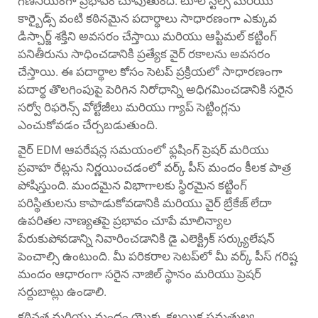
గణనీయంగా ప్రభావం చూపుతుంది. టూల్ స్టీల్స్ మరియు
కార్బైడ్స్ వంటి కఠినమైన పదార్థాలు సాధారణంగా ఎక్కువ
డిస్చార్జ్ శక్తిని అవసరం చేస్తాయి మరియు ఆప్టిమల్ కట్టింగ్
పనితీరును సాధించడానికి ప్రత్యేక వైర్ రకాలను అవసరం
చేస్తాయి. ఈ పదార్థాల కోసం సెటప్ ప్రక్రియలో సాధారణంగా
పదార్థ తొలగింపుపై పెరిగిన నిరోధాన్ని అధిగమించడానికి సరైన
సర్వో రిఫరెన్స్ వోల్టేజీలు మరియు గ్యాప్ సెట్టింగ్లను
ఎంచుకోవడం చేర్చబడుతుంది.
వైర్ EDM ఆపరేషన్ల సమయంలో ఫ్లషింగ్ ప్రెషర్ మరియు
ప్రవాహ రేట్లను నిర్ణయించడంలో వర్క్ పీస్ మందం కీలక పాత్ర
పోషిస్తుంది. మందమైన విభాగాలకు స్థిరమైన కట్టింగ్
పరిస్థితులను కాపాడుకోవడానికి మరియు వైర్ బ్రేకేజ్ లేదా
ఉపరితల నాణ్యతపై ప్రభావం చూపే మాలిన్యాల
పేరుకుపోవడాన్ని నివారించడానికి డై ఎలెక్ట్రిక్ సర్క్యులేషన్
పెంచాల్సి ఉంటుంది. మీ పరికరాల సెటప్‌లో మీ వర్క్ పీస్ గరిష్ట
మందం ఆధారంగా సరైన నాజిల్ స్థానం మరియు ప్రెషర్
సర్దుబాట్లు ఉండాలి.
కఠినత మరియు మందం యొక్క కలయిక సమతుల్య