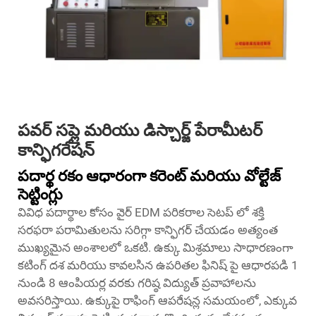
పవర్ సప్లై మరియు డిస్చార్జ్ పేరామీటర్
కాన్ఫిగరేషన్
పదార్థ రకం ఆధారంగా కరెంట్ మరియు వోల్టేజ్
సెట్టింగ్లు
వివిధ పదార్థాల కోసం వైర్ EDM పరికరాల సెటప్ లో శక్తి
సరఫరా పరామితులను సరిగ్గా కాన్ఫిగర్ చేయడం అత్యంత
ముఖ్యమైన అంశాలలో ఒకటి. ఉక్కు మిశ్రమాలు సాధారణంగా
కటింగ్ దశ మరియు కావలసిన ఉపరితల ఫినిష్ పై ఆధారపడి 1
నుండి 8 ఆంపియర్ల వరకు గరిష్ఠ విద్యుత్ ప్రవాహాలను
అవసరిస్తాయి. ఉక్కుపై రాఫింగ్ ఆపరేషన్ల సమయంలో, ఎక్కువ