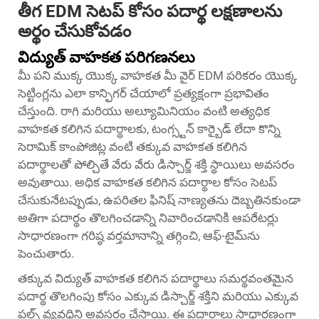
తీగ EDM సెటప్ కోసం పదార్థ లక్షణాలను
అర్థం చేసుకోవడం
విద్యుత్ వాహకత పరిగణనలు
మీ పని ముక్క యొక్క వాహకత మీ వైర్ EDM పరికరం యొక్క
సెట్టింగ్లను ఎలా కాన్ఫిగర్ చేయాలో ప్రత్యక్షంగా ప్రభావితం
చేస్తుంది. రాగి మరియు అల్యూమినియం వంటి అత్యధిక
వాహకత కలిగిన పదార్థాలకు, టంగ్స్టన్ కార్బైడ్ లేదా కొన్ని
సెరామిక్ కాంపోజిట్ల వంటి తక్కువ వాహకత కలిగిన
పదార్థాలతో పోల్చితే వేరు వేరు డిస్చార్జ్ శక్తి స్థాయిలు అవసరం
అవుతాయి. అధిక వాహకత కలిగిన పదార్థాల కోసం సెటప్
చేసుకునేటప్పుడు, ఉపరితల ఫినిష్ నాణ్యతను దెబ్బతినకుండా
అతిగా పదార్థం తొలగించడాన్ని నివారించడానికి ఆపరేటర్లు
సాధారణంగా గరిష్ఠ వర్తమానాన్ని తగ్గించి, ఆఫ్-టైమ్‌ను
పెంచుతారు.
తక్కువ విద్యుత్ వాహకత కలిగిన పదార్థాలు సమర్థవంతమైన
పదార్థ తొలగింపు కోసం ఎక్కువ డిస్చార్జ్ శక్తిని మరియు ఎక్కువ
పల్స్ వ్యవధిని అవసరం చేస్తాయి. ఈ పదార్థాలు సాధారణంగా