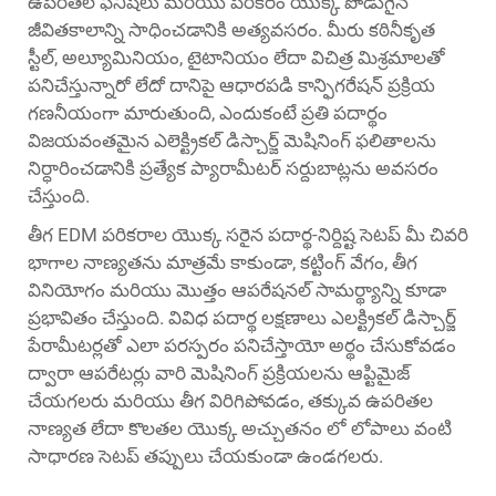
ఉపరితల ఫినిష్‌లు మరియు పరికరం యొక్క పొడుగైన
జీవితకాలాన్ని సాధించడానికి అత్యవసరం. మీరు కఠినీకృత
స్టీల్, అల్యూమినియం, టైటానియం లేదా విచిత్ర మిశ్రమాలతో
పనిచేస్తున్నారో లేదో దానిపై ఆధారపడి కాన్ఫిగరేషన్ ప్రక్రియ
గణనీయంగా మారుతుంది, ఎందుకంటే ప్రతి పదార్థం
విజయవంతమైన ఎలెక్ట్రికల్ డిస్చార్జ్ మెషినింగ్ ఫలితాలను
నిర్ధారించడానికి ప్రత్యేక ప్యారామీటర్ సర్దుబాట్లను అవసరం
చేస్తుంది.
తీగ EDM పరికరాల యొక్క సరైన పదార్థ-నిర్దిష్ట సెటప్ మీ చివరి
భాగాల నాణ్యతను మాత్రమే కాకుండా, కట్టింగ్ వేగం, తీగ
వినియోగం మరియు మొత్తం ఆపరేషనల్ సామర్థ్యాన్ని కూడా
ప్రభావితం చేస్తుంది. వివిధ పదార్థ లక్షణాలు ఎలక్ట్రికల్ డిస్చార్జ్
పేరామీటర్లతో ఎలా పరస్పరం పనిచేస్తాయో అర్థం చేసుకోవడం
ద్వారా ఆపరేటర్లు వారి మెషినింగ్ ప్రక్రియలను ఆప్టిమైజ్
చేయగలరు మరియు తీగ విరిగిపోవడం, తక్కువ ఉపరితల
నాణ్యత లేదా కొలతల యొక్క అచ్చుతనం లో లోపాలు వంటి
సాధారణ సెటప్ తప్పులు చేయకుండా ఉండగలరు.