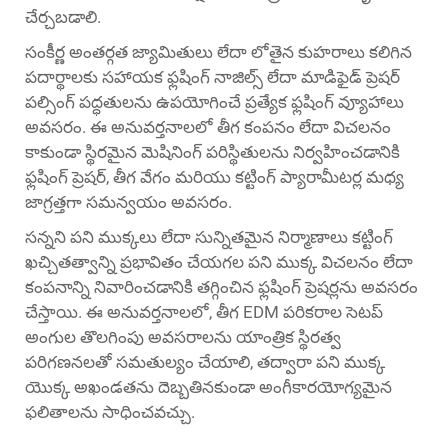
చేర్చబడాలి.
సంకీర్ణ అంతర్గత జ్యామితులు లేదా లోతైన కుహరాలు కలిగిన
పదార్థాలకు సహాయక ఫ్లషింగ్ నాజిల్స్ లేదా మాడిఫైడ్ ప్రెషర్
పల్సింగ్ పద్ధతులను ఉపయోగించే ప్రత్యేక ఫ్లషింగ్ వ్యూహాలు
అవసరం. ఈ అనువర్తనాలలో తీగ కంపనం లేదా విచలనం
కాకుండా స్థిరమైన మెషినింగ్ పరిస్థితులను నిర్వహించడానికి
ఫ్లషింగ్ ప్రెషర్, తీగ వేగం మరియు కట్టింగ్ ప్యారామీటర్ల మధ్య
జాగ్రత్తగా సమన్వయం అవసరం.
సన్నని పని ముక్కలు లేదా సున్నితమైన నిర్మాణాలు కట్టింగ్
ఖచ్చితత్వాన్ని ప్రభావితం చేయగల పని ముక్క విచలనం లేదా
కంపనాన్ని నివారించడానికి తగ్గించిన ఫ్లషింగ్ ప్రెషర్లను అవసరం
చేస్తాయి. ఈ అనువర్తనాలలో, తీగ EDM పరికరాల సెటప్
అంగుల తొలగింపు అవసరాలను యాంత్రిక స్థిరత్వ
పరిగణనలతో సమతుల్యం చేయాలి, తద్వారా పని ముక్క
యొక్క అఖండతను దెబ్బతినకుండా అంగీకారయోగ్యమైన
ఫలితాలను సాధించవచ్చు.