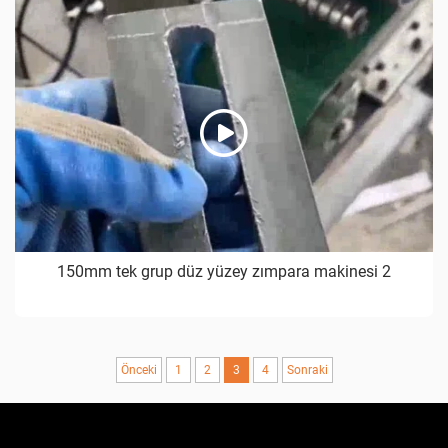
150mm tek grup düz yüzey zımpara makinesi 2
Önceki
1
2
3
4
Sonraki