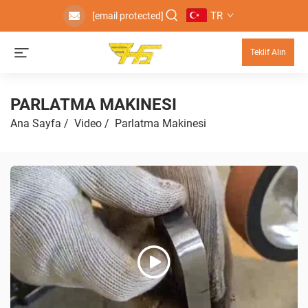
TR
[email protected]
Teklif Alın
PARLATMA MAKINESI
Ana Sayfa
/
Video
/
Parlatma Makinesi