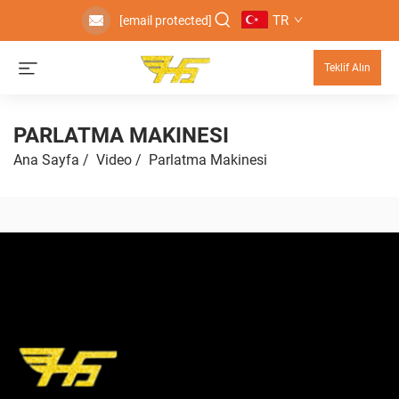
TR
[email protected]
Teklif Alın
PARLATMA MAKINESI
Ana Sayfa
/
Video
/
Parlatma Makinesi