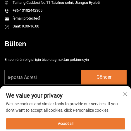
Tailiang Caddesi No:11 Taizhou şehri, Jiangsu Eyaleti
+86-13182442305
[email protected]
Saat: 9.00-16.00
Bülten
En son ürün bilgisi için bize ulaşmaktan çekinmeyin
Gönder
We value your privacy
We use cookies and similar tools to provide our services. If you
don't want to accept all cookies, click Personalize cookies.
Telif hakkı © 2026 China Taizhou HarsMarg Elektromekanik Co. Ltd. Tüm
hakları saklıdır. -
Gizlilik Politikası
Accept all