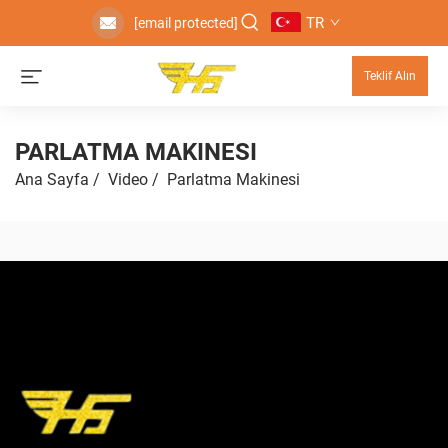
TR
[email protected]
Teklif Alın
PARLATMA MAKINESI
Ana Sayfa
/
Video
/
Parlatma Makinesi