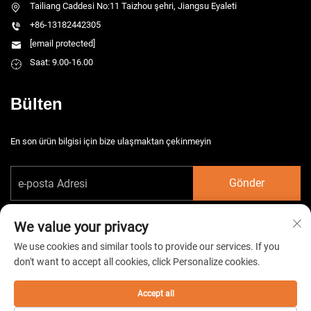
Tailiang Caddesi No:11 Taizhou şehri, Jiangsu Eyaleti
+86-13182442305
[email protected]
Saat: 9.00-16.00
Bülten
En son ürün bilgisi için bize ulaşmaktan çekinmeyin
Gönder
We value your privacy
We use cookies and similar tools to provide our services. If you
don't want to accept all cookies, click Personalize cookies.
Telif hakkı © 2026 China Taizhou HarsMarg Elektromekanik Co. Ltd. Tüm
hakları saklıdır. -
Gizlilik Politikası
Accept all