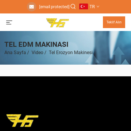
TR
[email protected]
Teklif Alın
TEL EDM MAKINASI
Ana Sayfa
/
Video
/
Tel Erozyon Makinesi