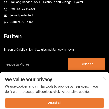
Tailiang Caddesi No:11 Taizhou şehri, Jiangsu Eyaleti
+86-13182442305
[email protected]
Saat: 9.00-16.00
Bülten
En son ürün bilgisi için bize ulaşmaktan çekinmeyin
Gönder
We value your privacy
We use cookies and similar tools to provide our services. If you
don't want to accept all cookies, click Personalize cookies.
Telif hakkı © 2026 China Taizhou HarsMarg Elektromekanik Co. Ltd. Tüm
hakları saklıdır. -
Gizlilik Politikası
Accept all