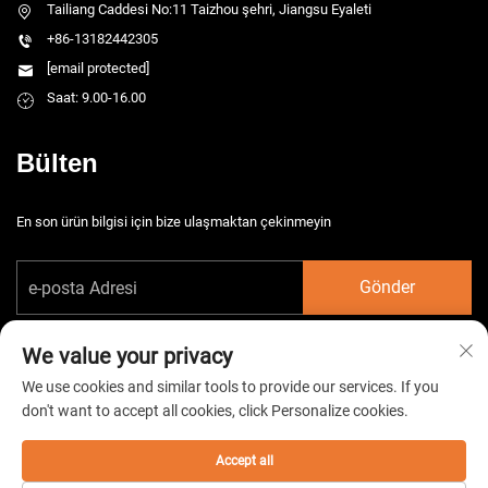
Tailiang Caddesi No:11 Taizhou şehri, Jiangsu Eyaleti
+86-13182442305
[email protected]
Saat: 9.00-16.00
Bülten
En son ürün bilgisi için bize ulaşmaktan çekinmeyin
Gönder
We value your privacy
We use cookies and similar tools to provide our services. If you
don't want to accept all cookies, click Personalize cookies.
Telif hakkı © 2026 China Taizhou HarsMarg Elektromekanik Co. Ltd. Tüm
hakları saklıdır. -
Gizlilik Politikası
Accept all