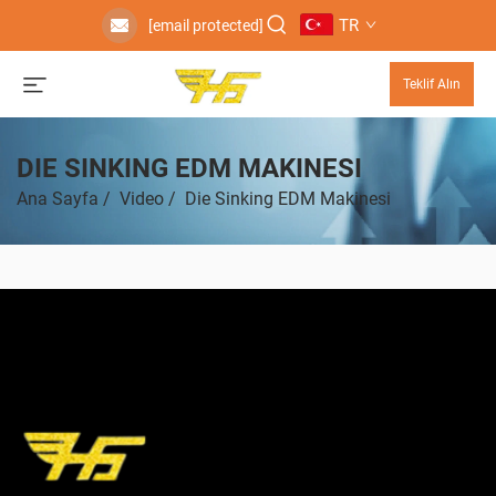
TR
[email protected]
Teklif Alın
DIE SINKING EDM MAKINESI
Ana Sayfa
/
Video
/
Die Sinking EDM Makinesi