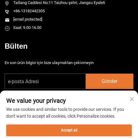
Tailiang Caddesi No:11 Taizhou şehri, Jiangsu Eyaleti
+86-13182442305
[email protected]
Saat: 9.00-16.00
Bülten
En son ürün bilgisi için bize ulaşmaktan çekinmeyin
Gönder
We value your privacy
We use cookies and similar tools to provide our services. If you
don't want to accept all cookies, click Personalize cookies.
Telif hakkı © 2026 China Taizhou HarsMarg Elektromekanik Co. Ltd. Tüm
hakları saklıdır. -
Gizlilik Politikası
Accept all