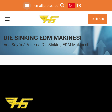
TR
[email protected]
Teklif Alın
DIE SINKING EDM MAKINESI
Ana Sayfa
/
Video
/
Die Sinking EDM Makinesi