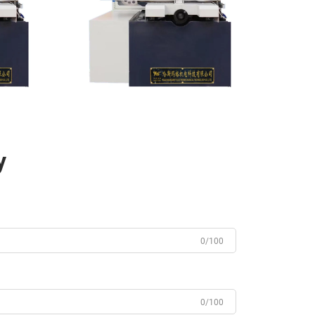
у
0/100
0/100