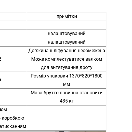
примітки
налаштовуваний
налаштовуваний
Довжина шліфування необмежена
2
Може комплектуватися валком
для витягування дроту
Розмір упаковки
1370*820*1800
0
мм
Маса брутто повинна становити
435 кг
йом
ю коробкою
натисканням