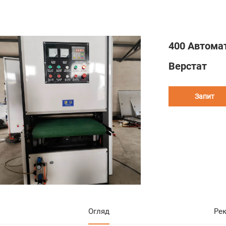
400 Автома
Верстат
Запит
Огляд
Ре