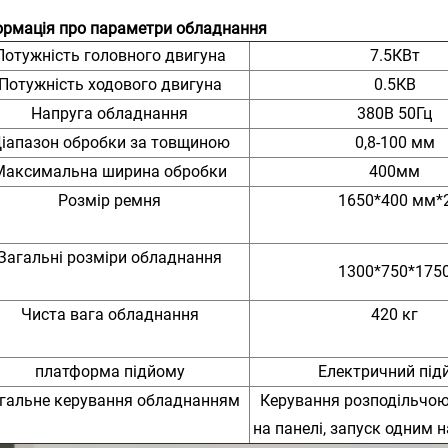
ормація про параметри обладнання
Потужність головного двигуна
7.5КВт
Потужність ходового двигуна
0.5КВ
Напруга обладнання
380В 50Гц
іапазон обробки за товщиною
0,8-100 мм
Максимальна ширина обробки
400мм
Розмір ремня
1650*400 мм*
Загальні розміри обладнання
1300*750*175
Чиста вага обладнання
420 кг
платформа підйому
Електричний під
гальне керування обладнанням
Керування розподільчо
на панелі, запуск одним 