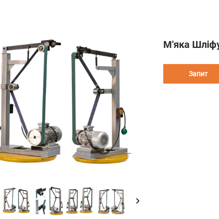
М'яка Шліф
Запит