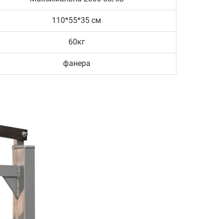
110*55*35 см
60кг
фанера