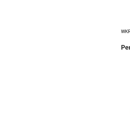
WKR
Ре