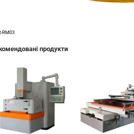
-RM03
комендовані продукти