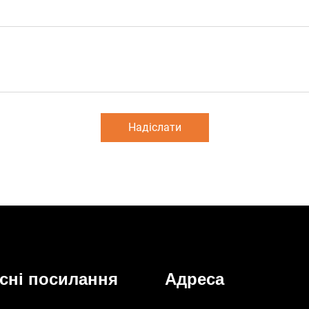
Надіслати
сні посилання
Адреса