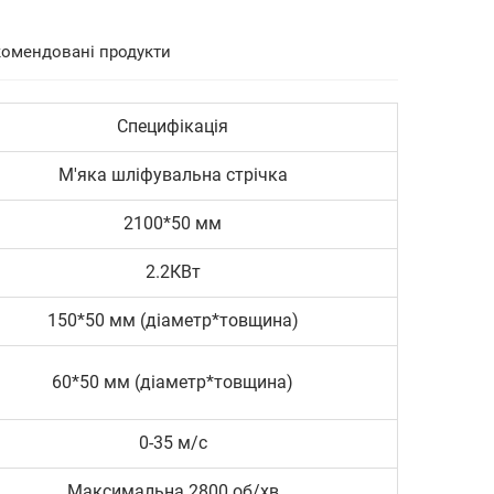
комендовані продукти
Специфікація
М'яка шліфувальна стрічка
2100*50 мм
2.2КВт
150*50 мм (діаметр*товщина)
60*50 мм (діаметр*товщина)
0-35 м/с
Максимальна 2800 об/хв