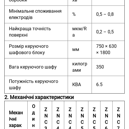
Мінімальне споживання
%
0,5 – 0,8
електродів
Найкраща точність
мкм/R
0,2 – 0,5
поверхні
a
Розмір керуючого
750 × 630
мм
шафового блоку
× 1800
килогр
Вага керуючого шафу
350
ами
Потужність керуючого
КВА
6.5
шафу
2. Механічні характеристики
О
Z
Z
Z
Z
Z
Z
Z
Механ
д
N
N
N
N
N
N
N
ічні
и
C
C
C
C
C
C
C
харак
н
3
4
4
5
5
6
7