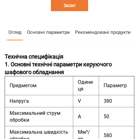
Запит
Огляд
Основні параметри
Рекомендовані продукти
Технічна специфікація
1. Основні технічні параметри керуючого
шафового обладнання
Одини
Предметом
Параметр
ця
Напруга
V
380
Максимальний струм
А
50
обробки
Максимальна швидкість
Мм³/
580
обробки
хв