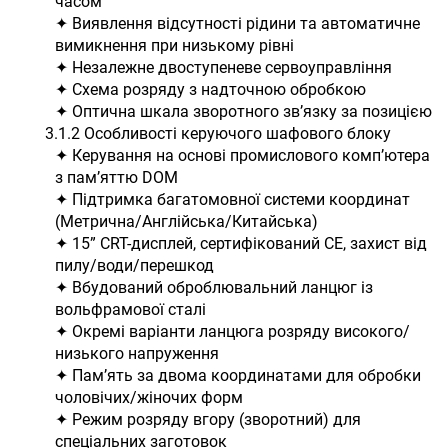
часом
✦ Виявлення відсутності рідини та автоматичне
вимикнення при низькому рівні
✦ Незалежне двоступеневе сервоуправління
✦ Схема розряду з надточною обробкою
✦ Оптична шкала зворотного зв’язку за позицією
3.1.2 Особливості керуючого шафового блоку
✦ Керування на основі промислового комп’ютера
з пам’яттю DOM
✦ Підтримка багатомовної системи координат
(Метрична/Англійська/Китайська)
✦ 15” CRT-дисплей, сертифікований CE, захист від
пилу/води/перешкод
✦ Вбудований оброблювальний ланцюг із
вольфрамової сталі
✦ Окремі варіанти ланцюга розряду високого/
низького напруження
✦ Пам’ять за двома координатами для обробки
чоловічих/жіночих форм
✦ Режим розряду вгору (зворотний) для
спеціальних заготовок