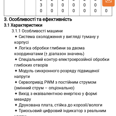
3
0
0
0
0
0
4
0
0
0
0
0
0
0
3. Особливості та ефективність
3.1
Характеристики
3.1.1 Особливості машини
✦ Система охолодження у вигляді туману у
корпусі
✦ Логіка обробки глибини за двома
координатами (± діапазон значень)
✦ Спеціальний контур електроерозійної обробки
глибоких отворів
✦ Модуль синхронного розряду підвищеної
напруги
✦ Сервопривід PWM з постійним струмом
(змінний струм – опціонально)
✦ Вихід з еквівалентною енергією у формі
меандру
✦ Друкована плата, стійка до корозії/вологи
✦ Триосьовий цифровий індикатор з реальним