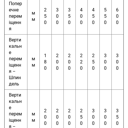
Попер
ечне
2
3
3
4
4
5
6
м
перем
5
0
5
0
5
5
0
м
іщенн
0
0
0
0
0
0
0
я
Верти
кальн
е
1
2
2
2
2
3
3
перем
м
8
0
0
2
5
0
0
іщенн
м
0
0
0
0
0
0
0
я –
Шпин
дель
Верти
кальн
е
2
2
2
2
3
3
3
перем
м
0
0
0
5
0
0
5
іщенн
м
0
0
0
0
0
0
0
я –