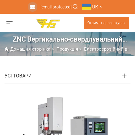
UK
[email protected]
Отримати розрахунок
ZNC Вертикально-свердлувальний
електроерозійний верстат
Домашня сторінка
>
Продукція
>
Електроерозійний верстат з виготовленням форм
УСІ ТОВАРИ