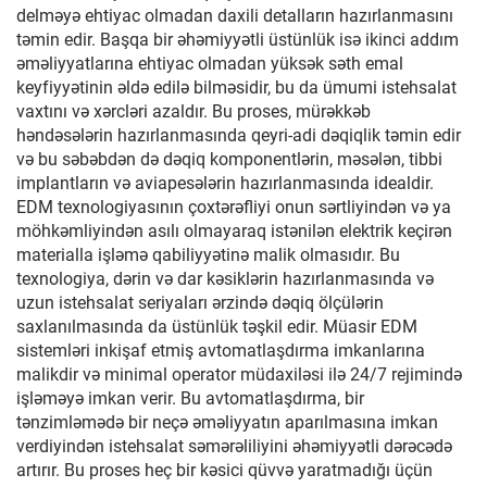
delməyə ehtiyac olmadan daxili detalların hazırlanmasını
təmin edir. Başqa bir əhəmiyyətli üstünlük isə ikinci addım
əməliyyatlarına ehtiyac olmadan yüksək səth emal
keyfiyyətinin əldə edilə bilməsidir, bu da ümumi istehsalat
vaxtını və xərcləri azaldır. Bu proses, mürəkkəb
həndəsələrin hazırlanmasında qeyri-adi dəqiqlik təmin edir
və bu səbəbdən də dəqiq komponentlərin, məsələn, tibbi
implantların və aviapesələrin hazırlanmasında idealdir.
EDM texnologiyasının çoxtərəfliyi onun sərtliyindən və ya
möhkəmliyindən asılı olmayaraq istənilən elektrik keçirən
materialla işləmə qabiliyyətinə malik olmasıdır. Bu
texnologiya, dərin və dar kəsiklərin hazırlanmasında və
uzun istehsalat seriyaları ərzində dəqiq ölçülərin
saxlanılmasında da üstünlük təşkil edir. Müasir EDM
sistemləri inkişaf etmiş avtomatlaşdırma imkanlarına
malikdir və minimal operator müdaxiləsi ilə 24/7 rejimində
işləməyə imkan verir. Bu avtomatlaşdırma, bir
tənzimləmədə bir neçə əməliyyatın aparılmasına imkan
verdiyindən istehsalat səmərəliliyini əhəmiyyətli dərəcədə
artırır. Bu proses heç bir kəsici qüvvə yaratmadığı üçün