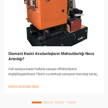
Diamant Kəsici Avadanlıqların Məhsuldarlığı Necə
Artırdığı?
İrəli səviyyə kəsici həllərlə sənaye effektivliyinin
inqilablaşdırılması Tikinti və istehsal sənayesi texnoloji tərəqqi
sayəsində əhəmiyyətli dəyişikliklər yaşamışdır və diamant
kəsici avadanlıqlar bu inkişafın ön saflarında durur...
DAHA ÇOXUNA BAX