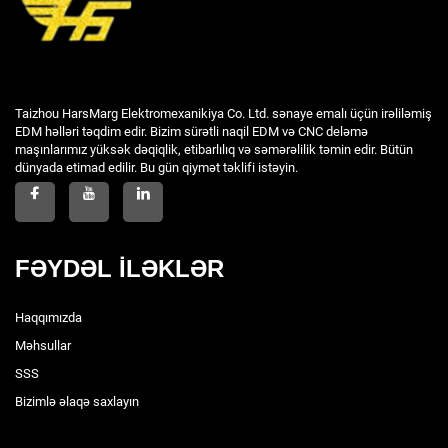
Taizhou HarsMarg Elektromexanikiya Co. Ltd. sənaye emalı üçün irəliləmiş
EDM həlləri təqdim edir. Bizim sürətli naqil EDM və CNC deləmə
maşınlarımız yüksək dəqiqlik, etibarlılıq və səmərəlilik təmin edir. Bütün
dünyada etimad edilir. Bu gün qiymət təklifi istəyin.
FƏYDƏL İLƏKLƏR
Haqqımızda
Məhsullar
SSS
Bizimlə əlaqə saxlayın