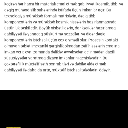
keçirən hər hansı bir materialı emal etmək qabiliyyəti kosmik, tibbi və
dəqiq mühəndislik sahələrində istifadə üçün imkanlar açır. Bu
texnologiya mürəkkəb formalı matrislərin, dəqiq tibbi
komponentlərin və mürəkkəb kosmik hissələrin hazırlanmasında
üstünlük təşkil edir. Böyük nisbətli dərin, dar kəsiklər hazırlamaq
qabiliyyəti ilə yanacaq püskürtmə nozzelləri və digər dəqiq
komponentlərin istehsalı üçün çox qiymətli olur. Prosesin kontakt
olmayan təbiəti mexaniki gərginlik olmadan zəif hissələrin emalına
imkan verir, eyni zamanda dəliklər əvvəlcədən delinmədən daxili
xüsusiyyətlər yaratmaq dizayn imkanlarını genişləndirir. Bu
çoxtərəflilik müxtəlif səth sonrabitləri və dəbilər əldə etmək
qabiliyyəti ilə daha da artır, müxtəlif istehsal tələblərini ödəyir.