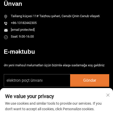
Ünvan
Tailiang küçəsi 11# Taizhou şəhəri, Cənubi Çinin Cənub vilayəti
+86-13182442305
[email protected]
Saat: 9.00-16.00
E-məktubu
Ən yeni məhsul məlumatları üçün bizimlə əlaqə saxlamağa xoş gəldiniz
Göndər
We value your privacy
We use cookies and similar tools to provide our services. If you
don't want to accept all cookies, click Personalize cookies.