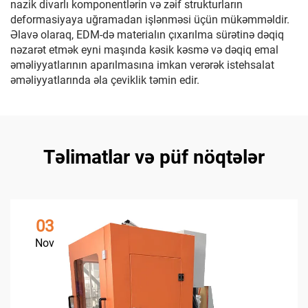
nazik divarlı komponentlərin və zəif strukturların
deformasiyaya uğramadan işlənməsi üçün mükəmməldir.
Əlavə olaraq, EDM-də materialın çıxarılma sürətinə dəqiq
nəzarət etmək eyni maşında kəsik kəsmə və dəqiq emal
əməliyyatlarının aparılmasına imkan verərək istehsalat
əməliyyatlarında əla çeviklik təmin edir.
Təlimatlar və püf nöqtələr
03
Nov