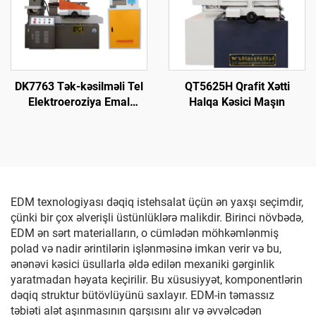
DK7763 Tək-kəsilməli Tel
QT5625H Qrafit Xətti
Elektroeroziya Emal
Halqa Kəsici Maşın
Maşını
EDM texnologiyası dəqiq istehsalat üçün ən yaxşı seçimdir,
çünki bir çox əlverişli üstünlüklərə malikdir. Birinci növbədə,
EDM ən sərt materialların, o cümlədən möhkəmlənmiş
polad və nadir ərintilərin işlənməsinə imkan verir və bu,
ənənəvi kəsici üsullarla əldə edilən mexaniki gərginlik
yaratmadan həyata keçirilir. Bu xüsusiyyət, komponentlərin
dəqiq struktur bütövlüyünü saxlayır. EDM-in təmassız
təbiəti alət aşınmasının qarşısını alır və əvvəlcədən