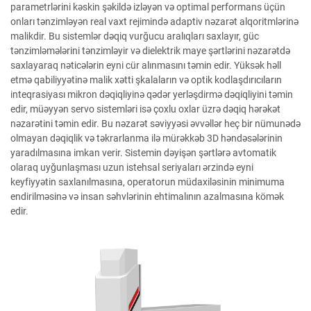
parametrlərini kəskin şəkildə izləyən və optimal performans üçün
onları tənzimləyən real vaxt rejimində adaptiv nəzarət alqoritmlərinə
malikdir. Bu sistemlər dəqiq vurğucu aralıqları saxlayır, güc
tənzimləmələrini tənzimləyir və dielektrik maye şərtlərini nəzarətdə
saxlayaraq nəticələrin eyni cür alınmasını təmin edir. Yüksək həll
etmə qabiliyyətinə malik xətti şkalaların və optik kodlaşdırıcıların
inteqrasiyası mikron dəqiqliyinə qədər yerləşdirmə dəqiqliyini təmin
edir, müəyyən servo sistemləri isə çoxlu oxlar üzrə dəqiq hərəkət
nəzarətini təmin edir. Bu nəzarət səviyyəsi əvvəllər heç bir nümunədə
olmayan dəqiqlik və təkrarlanma ilə mürəkkəb 3D həndəsələrinin
yaradılmasına imkan verir. Sistemin dəyişən şərtlərə avtomatik
olaraq uyğunlaşması uzun istehsal seriyaları ərzində eyni
keyfiyyətin saxlanılmasına, operatorun müdaxiləsinin minimuma
endirilməsinə və insan səhvlərinin ehtimalının azalmasına kömək
edir.