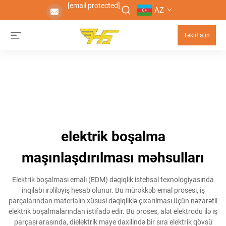
[email protected]
AZ
Təklif alın
elektrik boşalma
maşınlaşdırılması məhsulları
Elektrik boşalması emalı (EDM) dəqiqlik istehsal texnologiyasında
inqilabi irəliləyiş hesab olunur. Bu mürəkkəb emal prosesi, iş
parçalarından materialın xüsusi dəqiqliklə çıxarılması üçün nəzarətli
elektrik boşalmalarından istifadə edir. Bu proses, alət elektrodu ilə iş
parçası arasında, dielektrik maye daxilində bir sıra elektrik qövsü