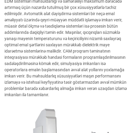
EDM sistemləri məhsuldarlığı və səmərəliliyi maksimum dərəcədə
artırmaq üçün nəzərdə tutulmuş bir çox xüsusiyyətlərlə təchiz
edilmişdir. Avtomatik alət dəyişdirmə sistemləri bir neçə emal
əməliyyatı üzərində qeyri-müəyyən müddətli işləməyə imkan verir,
müasir detal ölçmə və təsdiqləmə sistemləri isə prosesin bütün
addımlarında dəqiqliyi təmin edir. Maşınlar, qıcqırıqları süzməklə
yanaşı mayenin temperaturunu və keçiriciliyini nizamlı saxlayrəq
optimal emal şərtlərini saxlayan mürəkkəb dielektrik maye
idarəetmə sistemlərinə malikdir. CAM proqram təminatının
inteqrasiyası mürəkkəb həndəsi formaların proqramlaşdırılmasının
sadələşdirilməsinə kömək edir, simulyasiya imkanları isə
operatorlara emalın başlamasından əvvəl alət yollarını yoxlamağa
imkan verir. Bu məhsuldarlıq xüsusiyyətləri maşın performansını
izləməyə və istehsal keyfiyyətinə təsir göstərməzdən əvvəl mümkün
problemlər barədə xəbərdarlıq almağa imkan verən uzaqdan izləmə
imkanları ilə tamamlanır.