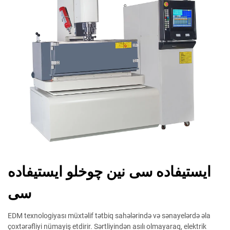
ایستیفاده سی نین چوخلو ایستیفاده
سی
EDM texnologiyası müxtəlif tətbiq sahələrində və sənayelərdə əla
çoxtərəfliyi nümayiş etdirir. Sərtliyindən asılı olmayaraq, elektrik