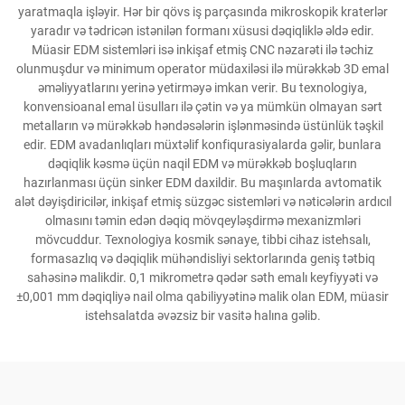
yaratmaqla işləyir. Hər bir qövs iş parçasında mikroskopik kraterlər
yaradır və tədricən istənilən formanı xüsusi dəqiqliklə əldə edir.
Müasir EDM sistemləri isə inkişaf etmiş CNC nəzarəti ilə təchiz
olunmuşdur və minimum operator müdaxiləsi ilə mürəkkəb 3D emal
əməliyyatlarını yerinə yetirməyə imkan verir. Bu texnologiya,
konvensioanal emal üsulları ilə çətin və ya mümkün olmayan sərt
metalların və mürəkkəb həndəsələrin işlənməsində üstünlük təşkil
edir. EDM avadanlıqları müxtəlif konfiqurasiyalarda gəlir, bunlara
dəqiqlik kəsmə üçün naqil EDM və mürəkkəb boşluqların
hazırlanması üçün sinker EDM daxildir. Bu maşınlarda avtomatik
alət dəyişdiricilər, inkişaf etmiş süzgəc sistemləri və nəticələrin ardıcıl
olmasını təmin edən dəqiq mövqeyləşdirmə mexanizmləri
mövcuddur. Texnologiya kosmik sənaye, tibbi cihaz istehsalı,
formasazlıq və dəqiqlik mühəndisliyi sektorlarında geniş tətbiq
sahəsinə malikdir. 0,1 mikrometrə qədər səth emalı keyfiyyəti və
±0,001 mm dəqiqliyə nail olma qabiliyyətinə malik olan EDM, müasir
istehsalatda əvəzsiz bir vasitə halına gəlib.