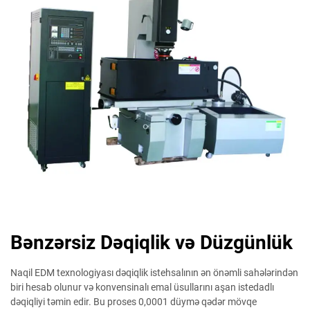
Bənzərsiz Dəqiqlik və Düzgünlük
Naqil EDM texnologiyası dəqiqlik istehsalının ən önəmli sahələrindən
biri hesab olunur və konvensinalı emal üsullarını aşan istedadlı
dəqiqliyi təmin edir. Bu proses 0,0001 düymə qədər mövqe