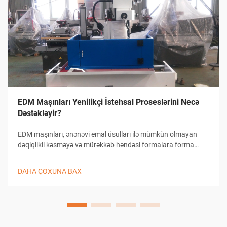
EDM Maşınları Yenilikçi İstehsal Proseslərini Necə
Dəstəkləyir?
EDM maşınları, ənənəvi emal üsulları ilə mümkün olmayan
dəqiqlikli kəsməyə və mürəkkəb həndəsi formalara forma
verilməyə imkan verərək müasir istehsalı inqilab etdirmişdir.
Bu cür inkişaf etmiş elektrik boşalması emal sistemləri kon...
DAHA ÇOXUNA BAX