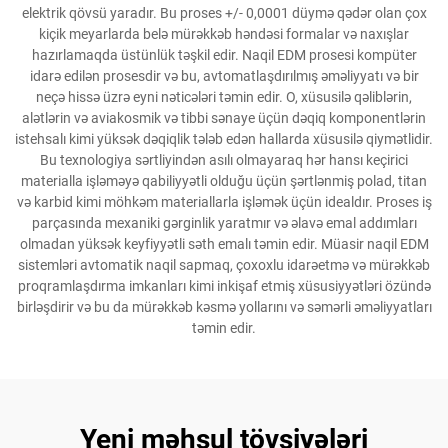
elektrik qövsü yaradır. Bu proses +/- 0,0001 düymə qədər olan çox
kiçik meyarlarda belə mürəkkəb həndəsi formalar və naxışlar
hazırlamaqda üstünlük təşkil edir. Naqil EDM prosesi kompüter
idarə edilən prosesdir və bu, avtomatlaşdırılmış əməliyyatı və bir
neçə hissə üzrə eyni nəticələri təmin edir. O, xüsusilə qəliblərin,
alətlərin və aviakosmik və tibbi sənaye üçün dəqiq komponentlərin
istehsalı kimi yüksək dəqiqlik tələb edən hallarda xüsusilə qiymətlidir.
Bu texnologiya sərtliyindən asılı olmayaraq hər hansı keçirici
materialla işləməyə qabiliyyətli olduğu üçün şərtlənmiş polad, titan
və karbid kimi möhkəm materiallarla işləmək üçün idealdır. Proses iş
parçasında mexaniki gərginlik yaratmır və əlavə emal addımları
olmadan yüksək keyfiyyətli səth emalı təmin edir. Müasir naqil EDM
sistemləri avtomatik naqil sapmaq, çoxoxlu idarəetmə və mürəkkəb
proqramlaşdırma imkanları kimi inkişaf etmiş xüsusiyyətləri özündə
birləşdirir və bu da mürəkkəb kəsmə yollarını və səmərli əməliyyatları
təmin edir.
Yeni məhsul tövsiyələri