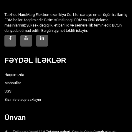
Taizhou HarsMarg Elektromexanikiya Co. Ltd. sənaye emalı üçün irəliləmiş
EDM həlləri təqdim edir. Bizim sürətli naqil EDM və CNC deləmə
maşınlarımız yüksək dəqiqlik, etibarlılıq və səmərəlilik təmin edir. Bütün
dünyada etimad edilir. Bu gün qiymət təklifi istəyin.
FƏYDƏL İLƏKLƏR
Haqqımızda
Məhsullar
SSS
Bizimlə əlaqə saxlayın
Ünvan
Tailiang küçəsi 11# Taizhou şəhəri, Cənubi Çinin Cənub vilayəti