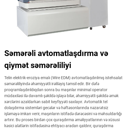
Səmərəli avtomatlaşdırma və
qiymət səmərəliliyi
Telin elektrik-eroziya emalı (Wire EDM) avtomatlaşdırılmış istehsalat
səmərəliliyində əhəmiyyətli irəliləyiş təmsil edir. Bir dəfə
proqramlaşdırıldıqdan sonra bu maşınlar minimal operator
müdaxiləsi ilə davamlı şəkildə işləyə bilər, əhəmiyyətli şəkildə əmək
xərclərini azaldarkən sabit keyfiyyəti saxlayır. Avtomatik tel
dolaşdırma sistemləri gecələr və həftəsonlarında nəzarətsiz
işləməyə imkan verir, maşınların istifadə dərəcəsini və məhsuldarlığı
artırır. Bu proses birdən çox quraşdırma əməliyyatlarının və xüsusi
kəsici alətlərin istifadəsinə ehtiyacı aradan qaldırır, quraşdırma