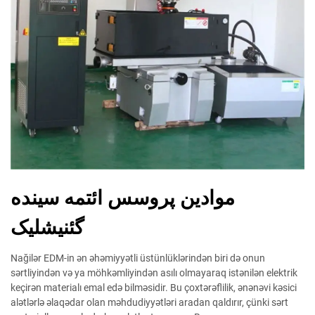
موادين پروسس ائتمه سينده
گئنيشليک
Nağilər EDM-in ən əhəmiyyətli üstünlüklərindən biri də onun
sərtliyindən və ya möhkəmliyindən asılı olmayaraq istənilən elektrik
keçirən materialı emal edə bilməsidir. Bu çoxtərəflilik, ənənəvi kəsici
alətlərlə əlaqədar olan məhdudiyyətləri aradan qaldırır, çünki sərt