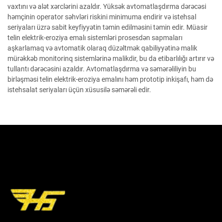
vaxtını və alət xərclərini azaldır. Yüksək avtomatlaşdırma dərəcəsi
həmçinin operator səhvləri riskini minimuma endirir və istehsal
seriyaları üzrə sabit keyfiyyətin təmin edilməsini təmin edir. Müasir
telin elektrik-eroziya emalı sistemləri prosesdən sapmaları
aşkarlamaq və avtomatik olaraq düzəltmək qabiliyyətinə malik
mürəkkəb monitorinq sistemlərinə malikdir, bu da etibarlılığı artırır və
tullantı dərəcəsini azaldır. Avtomatlaşdırma və səmərəliliyin bu
birləşməsi telin elektrik-eroziya emalını həm prototip inkişafı, həm də
istehsalat seriyaları üçün xüsusilə səmərəli edir.