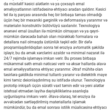
da müxtəlif kəsici alətlərin və ya çoxsaylı emal
əməliyyatlarının istifadəsinə ehtiyacı aradan qaldırır. Kəsici
tel ilə iş parçası arasında heç bir birbaşa təmas olmadığı
üçün heç bir mexaniki gərginlik və deformasiya yaranmır və
materialın konstruktiv bütövlüyü saxlanılır. Texnologiya
ənənəvi emal üsulları ilə mümkün olmayan və ya qeyri-
mümkün dərəcədə bahalı olan mürəkkəb formalara və
detallara nail olmaqda üstünlük təşkil edir. Bir dəfə
proqramlaşdırıldıqdan sonra tel eroziya avtomatik şəkildə
işləyir, bu da əmək xərclərini azaldır və minimal nəzarət ilə
24/7 rejimdə işləməyə imkan verir. Bu proses birbaşa
mükəmməl səth emalı nəticəsi verir və əksər hallarda əlavə
emal əməliyyatlarına ehtiyac yaranmır. Ətraf mühitə olan
təsirlərə gəldikdə minimal tullantı yaranır və dielektrik maye
kimi təmiz deionlaşdırılmış su istifadə olunur. Texnologiya
prototip inkişafı üçün sürətli vaxt təmin edir və yeni alətlər
istehsal etmədən layihə dəyişikliklərinə asanlıqla
uyğunlaşma imkanı verir. Əlavə olaraq, tel eroziya ilə
əvvəlcədən sərtləşdirilmiş materiallarla işləmək
mümkündür, bu da emal sonrası istilik müalicəsinə ehtiyacı