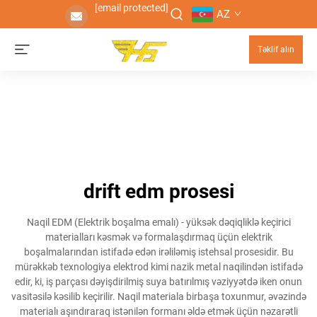
[email protected]
AZ
Təklif alın
drift edm prosesi
Naqil EDM (Elektrik boşalma emalı) - yüksək dəqiqliklə keçirici
materialları kəsmək və formalaşdırmaq üçün elektrik
boşalmalarından istifadə edən irəliləmiş istehsal prosesidir. Bu
mürəkkəb texnologiya elektrod kimi nazik metal naqilindən istifadə
edir, ki, iş parçası dəyişdirilmiş suya batırılmış vəziyyətdə iken onun
vasitəsilə kəsilib keçirilir. Naqil materiala birbaşa toxunmur, əvəzində
materialı aşındıraraq istənilən formanı əldə etmək üçün nəzarətli