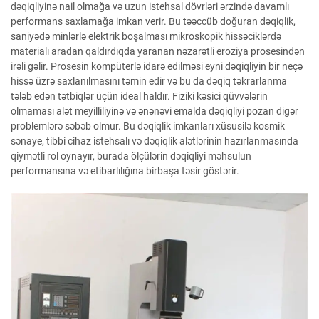
dəqiqliyinə nail olmağa və uzun istehsal dövrləri ərzində davamlı
performans saxlamağa imkan verir. Bu təəccüb doğuran dəqiqlik,
saniyədə minlərlə elektrik boşalması mikroskopik hissəciklərdə
materialı aradan qaldırdıqda yaranan nəzarətli eroziya prosesindən
irəli gəlir. Prosesin kompüterlə idarə edilməsi eyni dəqiqliyin bir neçə
hissə üzrə saxlanılmasını təmin edir və bu da dəqiq təkrarlanma
tələb edən tətbiqlər üçün ideal haldır. Fiziki kəsici qüvvələrin
olmaması alət meyilliliyinə və ənənəvi emalda dəqiqliyi pozan digər
problemlərə səbəb olmur. Bu dəqiqlik imkanları xüsusilə kosmik
sənaye, tibbi cihaz istehsalı və dəqiqlik alətlərinin hazırlanmasında
qiymətli rol oynayır, burada ölçülərin dəqiqliyi məhsulun
performansına və etibarlılığına birbaşa təsir göstərir.