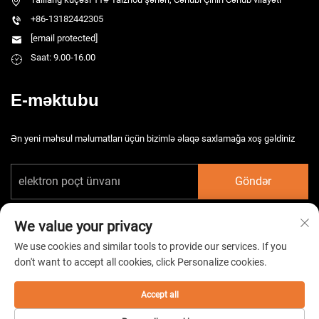
+86-13182442305
[email protected]
Saat: 9.00-16.00
E-məktubu
Ən yeni məhsul məlumatları üçün bizimlə əlaqə saxlamağa xoş gəldiniz
Göndər
We value your privacy
We use cookies and similar tools to provide our services. If you
don't want to accept all cookies, click Personalize cookies.
Copyright © 2026 Çin Taizhou HarsMarg Elektromexaniki Şirkəti Ltd. Bütün
hüquqlar qorunur. -
Gizlilik Siyasəti
Accept all