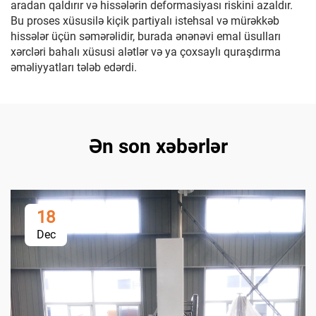
aradan qaldırır və hissələrin deformasiyası riskini azaldır.
Bu proses xüsusilə kiçik partiyalı istehsal və mürəkkəb
hissələr üçün səmərəlidir, burada ənənəvi emal üsulları
xərcləri bahalı xüsusi alətlər və ya çoxsaylı quraşdırma
əməliyyatları tələb edərdi.
Ən son xəbərlər
18
Dec