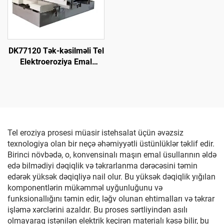
DK77120 Tək-kəsilməli Tel
Elektroeroziya Emal
Maşını
Tel eroziya prosesi müasir istehsalat üçün əvəzsiz
texnologiya olan bir neçə əhəmiyyətli üstünlüklər təklif edir.
Birinci növbədə, o, konvensinalı maşın emal üsullarının əldə
edə bilmədiyi dəqiqlik və təkrarlanma dərəcəsini təmin
edərək yüksək dəqiqliyə nail olur. Bu yüksək dəqiqlik yığılan
komponentlərin mükəmməl uyğunluğunu və
funksionallığını təmin edir, ləğv olunan ehtimalları və təkrar
işləmə xərclərini azaldır. Bu proses sərtliyindən asılı
olmayaraq istənilən elektrik keçirən materialı kəsə bilir, bu