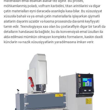
materialları emal edərkən alətlər tez aşınır. Bu proses,
möhkəmlənmiş poladı, volfram karbidini, titan ərintilərini və digər
çətin materialları eyni dərəcədə asanlıqla kəsə bilər. Bu xüsusiyyət
xüsusilə bahalı və ya emalı çətin materiallarla işləyərkən qiymətli
alətlərin dəyərini azaldır və kəsmə prosesində davamlı keyfiyyəti
təmin edir. Texnologiyaya xas olan bu çoxtərəfliyin digər bir tərəfi də
detalların həndəsəsi ilə bağlıdır, bu da konvensiyalı emal üsulları ilə
əldə edilməsi mümkün olmayan kompleks formaların, kəskin daxili
künclərin və nazik xüsusiyyətlərin yaradılmasına imkan verir.