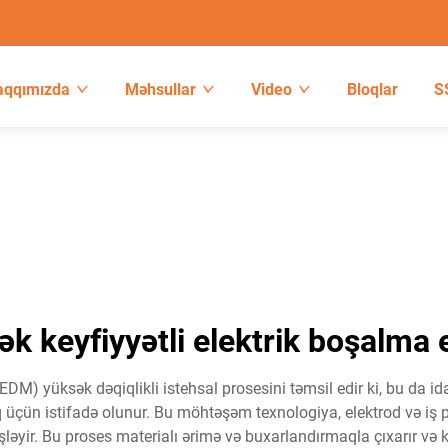
aqqımızda
Məhsullar
Video
Bloqlar
S
ək keyfiyyətli elektrik boşalma 
DM) yüksək dəqiqlikli istehsal prosesini təmsil edir ki, bu da i
 üçün istifadə olunur. Bu möhtəşəm texnologiya, elektrod və iş pa
işləyir. Bu proses materialı ərimə və buxarlandırmaqla çıxarır və