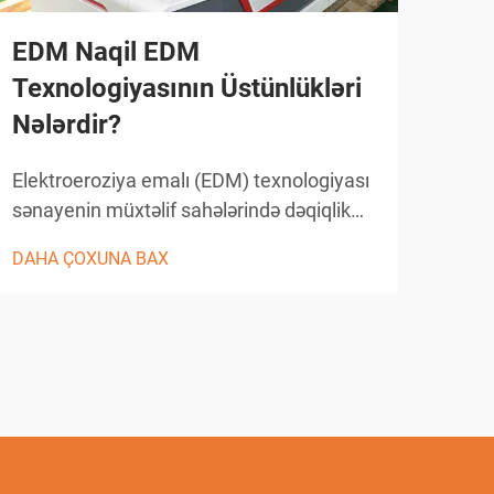
Sin
EDM Naqil EDM
Səm
Texnologiyasının Üstünlükləri
Bil
Nələrdir?
Dəqi
Elektroeroziya emalı (EDM) texnologiyası
dəqi
sənayenin müxtəlif sahələrində dəqiqlik
sərfə
istehsalatını inqilablaşdırmışdır və naqil
DAH
emal
DAHA ÇOXUNA BAX
EDM bu gün mövcud olan ən mürəkkəb
form
emal üsullarından biri hesab olunur. Bu
mürə
irəli addım atılmış istehsal prosesi elektrik
tole
boşalması vasitəsilə...
müddə
üzləş