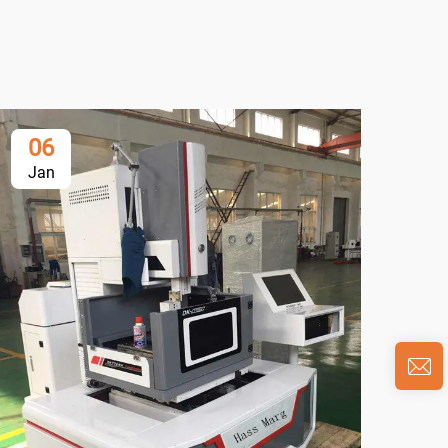
06
0
Jan
Ja