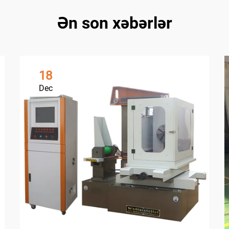
Ən son xəbərlər
18
Dec