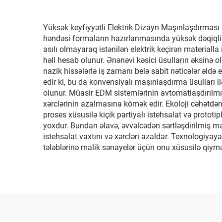
Yüksək keyfiyyətli Elektrik Dizayn Maşınlaşdırması 
həndəsi formaların hazırlanmasında yüksək dəqiqlik t
asılı olmayaraq istənilən elektrik keçirən materialla 
həll hesab olunur. Ənənəvi kəsici üsulların əksinə o
nazik hissələrlə iş zamanı belə sabit nəticələr əldə 
edir ki, bu da konvensiyalı maşınlaşdırma üsulları i
olunur. Müasir EDM sistemlərinin avtomatlaşdırılmış 
xərclərinin azalmasına kömək edir. Ekoloji cəhətdən 
proses xüsusilə kiçik partiyalı istehsalat və prototi
yoxdur. Bundan əlavə, əvvəlcədən sərtləşdirilmiş ma
istehsalat vaxtını və xərcləri azaldar. Texnologiyaya
tələblərinə malik sənayelər üçün onu xüsusilə qiymət