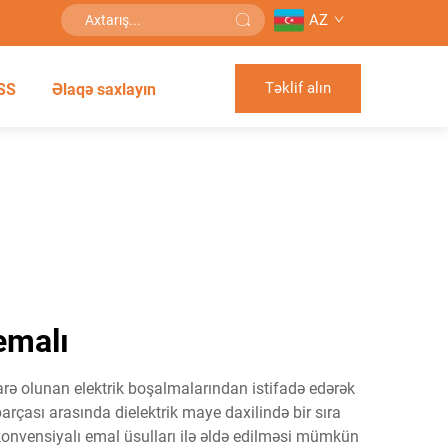
AZ
Təklif alın
SS
Əlaqə saxlayın
emalı
darə olunan elektrik boşalmalarından istifadə edərək
rçası arasında dielektrik maye daxilində bir sıra
 konvensiyalı emal üsulları ilə əldə edilməsi mümkün