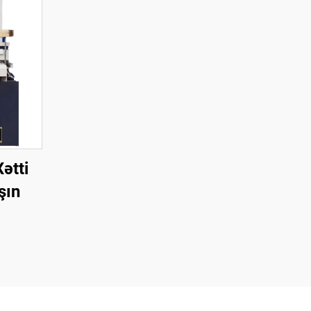
ətti
şın