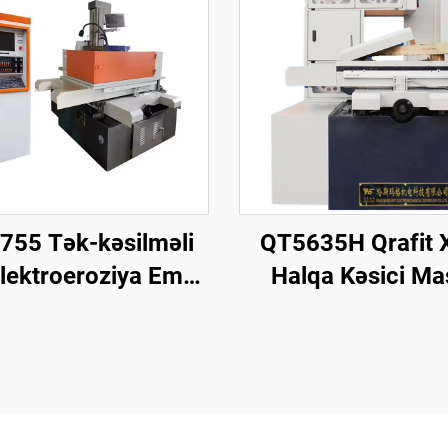
755 Tək-kəsilməli
QT5635H Qrafit X
Elektroeroziya Emal
Halqa Kəsici Ma
Maşını