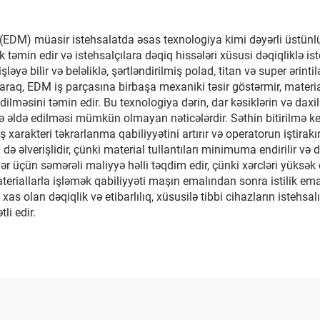
(EDM) müasir istehsalatda əsas texnologiya kimi dəyərli üstünlükl
əmin edir və istehsalçılara dəqiq hissələri xüsusi dəqiqliklə is
işləyə bilir və beləliklə, şərtləndirilmiş polad, titan və super əri
laraq, EDM iş parçasına birbaşa mexaniki təsir göstərmir, materia
edilməsini təmin edir. Bu texnologiya dərin, dar kəsiklərin və dax
lə əldə edilməsi mümkün olmayan nəticələrdir. Səthin bitirilmə k
xarakteri təkrarlanma qabiliyyətini artırır və operatorun iştira
də əlverişlidir, çünki material tullantıları minimuma endirilir v
plər üçün səmərəli maliyyə həlli təqdim edir, çünki xərcləri yüksə
teriallarla işləmək qabiliyyəti maşın emalından sonra istilik ema
 xas olan dəqiqlik və etibarlılıq, xüsusilə tibbi cihazların isteh
li edir.