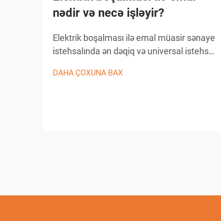
nədir və necə işləyir?
Elektrik boşalması ilə emal müasir sənaye
istehsalında ən dəqiq və universal istehsal
proseslərindən biridir. Bu irəliləmiş emal
DAHA ÇOXUNA BAX
üsulu materialın keçirici iş detallarından
çıxarılması üçün nəzarət olunan elektrik
boşalmalarından istifadə edir...