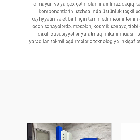
olmayan və ya çox çətin olan inanılmaz dəqiq kə
komponentlərin istehsalında üstünlük təşkil ed
keyfiyyətin və etibarlılığın təmin edilməsini təmi
edən sənayelərdə, məsələn, kosmik sənaye, tibbi c
daxili xüsusiyyətlər yaratmaq imkanı müasir is
yaradılan təkmilləşdirmələrlə texnologiya inkişaf 