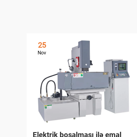
25
Nov
Elektrik boşalması ilə emal