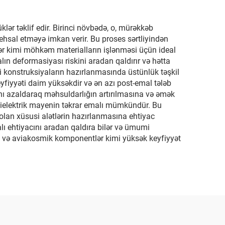
ər təklif edir. Birinci növbədə, o, mürəkkəb
tehsal etməyə imkan verir. Bu proses sərtliyindən
ntilər kimi möhkəm materialların işlənməsi üçün ideal
lın deformasiyası riskini aradan qaldırır və hətta
ili konstruksiyaların hazırlanmasında üstünlük təşkil
eyfiyyəti daim yüksəkdir və ən azı post-emal tələb
kını azaldaraq məhsuldarlığın artırılmasına və əmək
ə dielektrik mayenin təkrar emalı mümkündür. Bu
k olan xüsusi alətlərin hazırlanmasına ehtiyac
lı ehtiyacını aradan qaldıra bilər və ümumi
salı və aviakosmik komponentlər kimi yüksək keyfiyyət