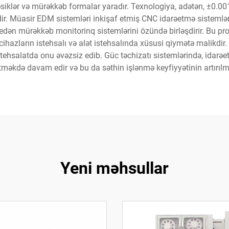
siklər və mürəkkəb formalar yaradır. Texnologiya, adətən, ±0.
ir. Müasir EDM sistemləri inkişaf etmiş CNC idarəetmə sistemləri
n edən mürəkkəb monitorinq sistemlərini özündə birləşdirir. Bu pr
ihazların istehsalı və alət istehsalında xüsusi qiymətə malikdir.
tehsalatda onu əvəzsiz edib. Güc təchizatı sistemlərində, idarə
etməkdə davam edir və bu da səthin işlənmə keyfiyyətinin artırılm
Yeni məhsullar