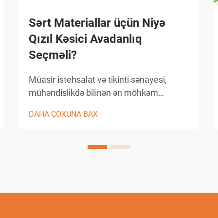
Sərt Materiallar üçün Niyə
Qızıl Kəsici Avadanlıq
Seçməli?
Müasir istehsalat və tikinti sənayesi,
mühəndislikdə bilinən ən möhkəm
materialları emal edə bilən dəqiqlikli kəsici
DAHA ÇOXUNA BAX
həllər tələb edir. Gücləndirilmiş beton
konstruksiyalardan inkişaf etmiş
keramiklərə və şərtləşdirilmiş metallara
qədər ənənəvi kəsici metodlar...