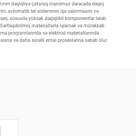
001mm dəqiqliyə çataraq inanılmaz dərəcədə dəqiq
ni, avtomatik tel sisteminin işə salınmasını və
oses, xüsusilə yüksək dəqiqlikli komponentlər tələb
 Sərtləşdirilmiş materiallarla işləmək və mürəkkəb
etmə proqramlarında və elektrod materiallarında
asına və daha sürətli emal proseslərinə səbəb olur.