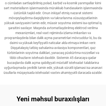
o cümlədən sərtləşdirilmiş polad, karbid və kosmik yarımşallar kimi
sərt materialların işlənməsində mürəkkəb həndəsələrin işlənməsində
üstünlük təşkil edir. Onun inkişaf etmiş nəzarət sistemi
mövqeyləşdirmə dəqiqliyinin və təkrarlanma xüsusiyyətlərinin
yüksək səviyyəsini təmin edir, müasir soyutma sistemi isə optimal iş
şəraitini saxlayır. Maşında avtomatlaşdırılmış elektrod verilmə
mexanizmləri, real vaxt rejimində izləmə imkanları və
proqramlaşdırıla bilən dəlik açma parametrləri mövcuddur ki, bu da
daimi və yüksək keyfiyyətli nəticələr əldə etməyə imkan verir.
Diqqətəlayiq tətbiq sahələrinə aviiasiya komponentləri, qaz
türbinlərinin soyutma dəlikləri, yanacaq püskürtmə nozzelləri və
tibbi cihazların istehsalı daxildir. Sistemin 45 dərəcəyə qədər
bucaqlarda dəlik açma qabiliyyəti müxtəlif istehsalat tələblərinə
uyğunlaşmada çeviklik təmin edir, yüksək sürətli işləməsi isə ənənəvi
üsullarla müqayisədə istehsalat vaxtını əhəmiyyətli dərəcədə azaldır.
Yeni məhsul buraxılışları