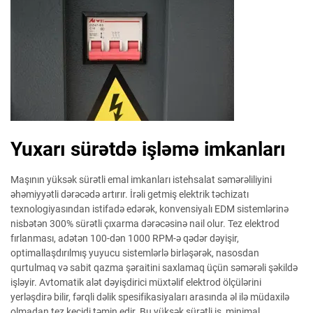
Yuxarı sürətdə işləmə imkanları
Maşının yüksək sürətli emal imkanları istehsalat səmərəliliyini
əhəmiyyətli dərəcədə artırır. İrəli getmiş elektrik təchizatı
texnologiyasından istifadə edərək, konvensiyalı EDM sistemlərinə
nisbətən 300% sürətli çıxarma dərəcəsinə nail olur. Tez elektrod
fırlanması, adətən 100-dən 1000 RPM-ə qədər dəyişir,
optimallaşdırılmış yuyucu sistemlərlə birləşərək, nasosdan
qurtulmaq və sabit qazma şəraitini saxlamaq üçün səmərəli şəkildə
işləyir. Avtomatik alət dəyişdirici müxtəlif elektrod ölçülərini
yerləşdirə bilir, fərqli dəlik spesifikasiyaları arasında əl ilə müdaxilə
olmadan tez keçidi təmin edir. Bu yüksək sürətli iş, minimal