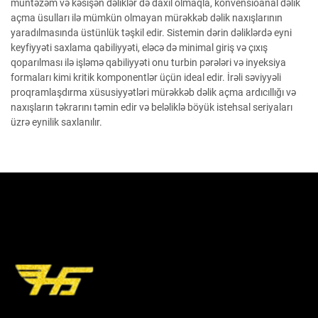
müntəzəm və kəsişən dəliklər də daxil olmaqla, konvensioanal dəlik
açma üsulları ilə mümkün olmayan mürəkkəb dəlik naxışlarının
yaradılmasında üstünlük təşkil edir. Sistemin dərin dəliklərdə eyni
keyfiyyəti saxlama qabiliyyəti, eləcə də minimal giriş və çıxış
qoparılması ilə işləmə qabiliyyəti onu turbin pərələri və inyeksiya
formaları kimi kritik komponentlər üçün ideal edir. İrəli səviyyəli
proqramlaşdırma xüsusiyyətləri mürəkkəb dəlik açma ardıcıllığı və
naxışların təkrarını təmin edir və beləliklə böyük istehsal seriyaları
üzrə eynilik saxlanılır.