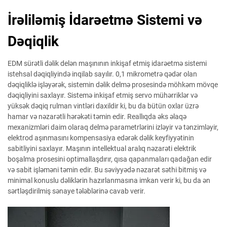
İrəliləmiş İdarəetmə Sistemi və
Dəqiqlik
EDM sürətli dəlik delən maşınının inkişaf etmiş idarəetmə sistemi
istehsal dəqiqliyində inqilab sayılır. 0,1 mikrometrə qədər olan
dəqiqliklə işləyərək, sistemin dəlik delmə prosesində möhkəm mövqe
dəqiqliyini saxlayır. Sistemə inkişaf etmiş servo mühərriklər və
yüksək dəqiq rulman vintləri daxildir ki, bu da bütün oxlar üzrə
hamar və nəzarətli hərəkəti təmin edir. Reallıqda əks əlaqə
mexanizmləri daim olaraq delmə parametrlərini izləyir və tənzimləyir,
elektrod aşınmasını kompensasiya edərək dəlik keyfiyyətinin
sabitliyini saxlayır. Maşının intellektual aralıq nəzarəti elektrik
boşalma prosesini optimallaşdırır, qısa qapanmaları qadağan edir
və sabit işləməni təmin edir. Bu səviyyədə nəzarət səthi bitmiş və
minimal konuslu dəliklərin hazırlanmasına imkan verir ki, bu da ən
sərtləşdirilmiş sənaye tələblərinə cavab verir.