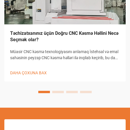
Təchizatxanınız üçün Doğru CNC Kəsmə Həllini Necə
Seçmək olar?
Müasir CNC kəsmə texnologiyasını anlamaq İstehsal və emal
sahəsinin peyzajı CNC kəsmə həlləri ilə inqilab keçirib, bu da
təchizatxanaların dəqiqlikli kəsmə tapşırıqlarına yanaşma
üsullarını dəyişib. Bu mürəkkəb sistemlər kompüterlə
DAHA ÇOXUNA BAX
birləşmiş...