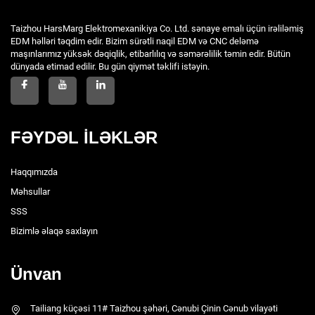
Taizhou HarsMarg Elektromexanikiya Co. Ltd. sənaye emalı üçün irəliləmiş
EDM həlləri təqdim edir. Bizim sürətli naqil EDM və CNC deləmə
maşınlarımız yüksək dəqiqlik, etibarlılıq və səmərəlilik təmin edir. Bütün
dünyada etimad edilir. Bu gün qiymət təklifi istəyin.
FƏYDƏL İLƏKLƏR
Haqqımızda
Məhsullar
SSS
Bizimlə əlaqə saxlayın
Ünvan
Tailiang küçəsi 11# Taizhou şəhəri, Cənubi Çinin Cənub vilayəti