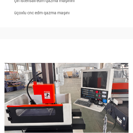
çin istehsalı edm qazma maşınını
üçoxlu cnc edm qazma maşını