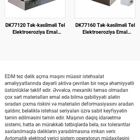
DK77120 Tək-kəsilməli Tel
DK77160 Tək-kəsilməli Tel
Elektroeroziya Emal
Elektroeroziya Emal
Maşını
Maşını
EDM tez dəlik açma maşını müasir istehsalat
əməliyyatlarında dəyərli aktivə çevrilən bir neçə əhəmiyyətli
üstünlüklər təklif edir. Əvvəlcə, mexaniki təmas olmadan
çox sərt materialları emal edə bilmə qabiliyyəti alətin
sıradan çıxma riskini və materialın deformasiyasını aradan
qaldırır, beləliklə istehsal seriyaları üzrə sabit keyfiyyətin
təmin edilməsini təmin edir. Maşının dəqiq idarəetmə
sistemi, hətta ən mürəkkəb tətbiqlərdə belə, sıx tolerantlar
saxlanılmaqla dəliklərin yaradılmasına imkan verir.
Avtomatik elektrod verici sistem operatorun müdaxiləsini