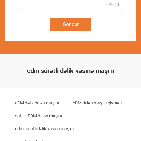
0/1000
Göndər
edm sürətli dəlik kəsmə maşını
eDM dəlik delən maşını
eDM delən maşını qiyməti
satılıq EDM delən maşını
edm sürətli dəlik kəsmə maşını