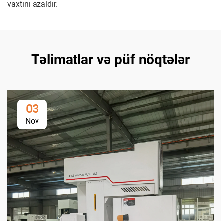
vaxtını azaldır.
Təlimatlar və püf nöqtələr
03
Nov