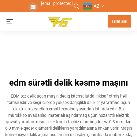
[email protected]
AZ
Təklif alın
edm sürətli dəlik kəsmə maşını
EDM tez dəlik açan maşın dəqiq istehsalatda inkişaf etmiş həll
təmsil edir və keçiricilərdə yüksək dəqiqlikli dəliklər yaratmaq üçün
elektrik razryadları emal texnologiyasından istifadə edir. Bu
mürəkkəb avadanlıq, materialı aşındırmaq üçün nəzarətli elektrik
qövsü yaradan xüsusi elektrodla təchiz olunmuşdur və 0,3 mm-dən
6,0 mm-ə qədər diametrli dəliklərin yaradılmasına imkan verir. Maşın
konvensiyal dəlik açma üsullarının üzləşdiyi çətinliklərlə mübarizədə,