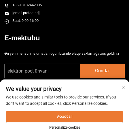
+86-13182442305
[email protected]
Saat: 9.00-16.00
E-məktubu
Ən yeni məhsul məlumatları üçün bizimlə əlaqə saxlamağa xoş gəldiniz
Göndər
We value your privacy
We use cookies and similar tools to provide our services. If you
don't want to accept all cookies, click Personalize cookies.
Copyright © 2026 Çin Taizhou HarsMarg Elektromexaniki Şirkəti Ltd. Bütün
hüquqlar qorunur. -
Gizlilik Siyasəti
Accept all
Personalize cookies