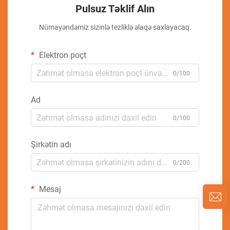
Pulsuz Təklif Alın
Nümayəndəmiz sizinlə tezliklə əlaqə saxlayacaq.
Elektron poçt
0/100
Ad
0/100
Şirkətin adı
0/200
Mesaj