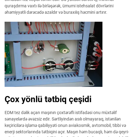
quraşdırma vaxtı ilə birləşərək, ümumi istehsalat dövrlərini
əhəmiyyətli dərəcədə azaldır və buraxılış həcmini artırır.
Çox yönlü tətbiq çeşidi
EDM tez dəlik açan maşının çoxtərəfli istifadəsi onu müxtəlif
sənayelərdə əvəzsiz edir. Sərtliyindən asılı olmayaraq, istənilən
keçiricilərə işləmə qabiliyyəti onun aviakosmik, avtomobil, tibbi və
enerji sektorlarında tətbiqini açır. Maşın həm bucaqlı, həm də qeyri-