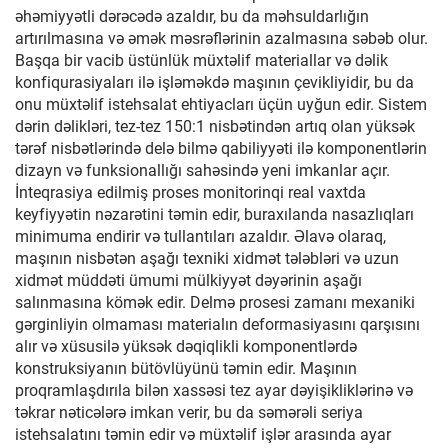
əhəmiyyətli dərəcədə azaldır, bu da məhsuldarlığın
artırılmasına və əmək məsrəflərinin azalmasına səbəb olur.
Başqa bir vacib üstünlük müxtəlif materiallar və dəlik
konfiqurasiyaları ilə işləməkdə maşının çevikliyidir, bu da
onu müxtəlif istehsalat ehtiyacları üçün uyğun edir. Sistem
dərin dəlikləri, tez-tez 150:1 nisbətindən artıq olan yüksək
tərəf nisbətlərində delə bilmə qabiliyyəti ilə komponentlərin
dizayn və funksionallığı sahəsində yeni imkanlar açır.
İnteqrasiya edilmiş proses monitorinqi real vaxtda
keyfiyyətin nəzarətini təmin edir, buraxılanda nasazlıqları
minimuma endirir və tullantıları azaldır. Əlavə olaraq,
maşının nisbətən aşağı texniki xidmət tələbləri və uzun
xidmət müddəti ümumi mülkiyyət dəyərinin aşağı
salınmasına kömək edir. Delmə prosesi zamanı mexaniki
gərginliyin olmaması materialın deformasiyasını qarşısını
alır və xüsusilə yüksək dəqiqlikli komponentlərdə
konstruksiyanın bütövlüyünü təmin edir. Maşının
proqramlaşdırıla bilən xassəsi tez ayar dəyişikliklərinə və
təkrar nəticələrə imkan verir, bu da səmərəli seriya
istehsalatını təmin edir və müxtəlif işlər arasında ayar