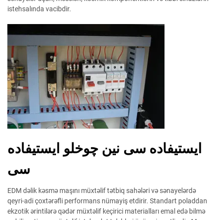
istehsalında vacibdir.
ایستیفاده سی نین چوخلو ایستیفاده
سی
EDM dəlik kəsmə maşını müxtəlif tətbiq sahələri və sənayelərdə
qeyri-adi çoxtərəfli performans nümayiş etdirir. Standart poladdan
ekzotik ərintilərə qədər müxtəlif keçirici materialları emal edə bilmə