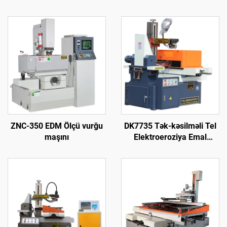
ZNC-350 EDM Ölçü vurğu
DK7735 Tək-kəsilməli Tel
maşını
Elektroeroziya Emal
Maşını