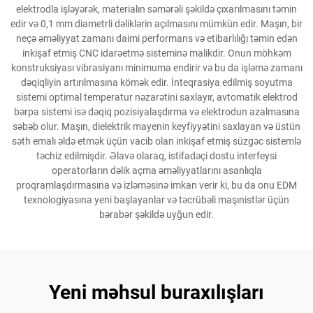
elektrodla işləyərək, materialın səmərəli şəkildə çıxarılmasını təmin
edir və 0,1 mm diametrli dəliklərin açılmasını mümkün edir. Maşın, bir
neçə əməliyyat zamanı daimi performans və etibarlılığı təmin edən
inkişaf etmiş CNC idarəetmə sisteminə malikdir. Onun möhkəm
konstruksiyası vibrasiyanı minimuma endirir və bu da işləmə zamanı
dəqiqliyin artırılmasına kömək edir. İnteqrasiya edilmiş soyutma
sistemi optimal temperatur nəzarətini saxlayır, avtomatik elektrod
bərpa sistemi isə dəqiq pozisiyalaşdırma və elektrodun azalmasına
səbəb olur. Maşın, dielektrik mayenin keyfiyyətini saxlayan və üstün
səth emalı əldə etmək üçün vacib olan inkişaf etmiş süzgəc sistemlə
təchiz edilmişdir. Əlavə olaraq, istifadəçi dostu interfeysi
operatorların dəlik açma əməliyyatlarını asanlıqla
proqramlaşdırmasına və izləməsinə imkan verir ki, bu da onu EDM
texnologiyasına yeni başlayanlar və təcrübəli maşınistlər üçün
bərabər şəkildə uyğun edir.
Yeni məhsul buraxılışları