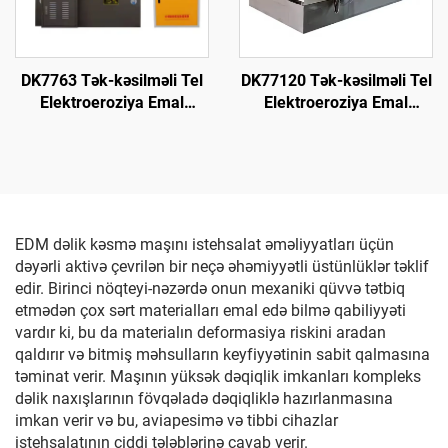
DK7763 Tək-kəsilməli Tel
DK77120 Tək-kəsilməli Tel
Elektroeroziya Emal
Elektroeroziya Emal
Maşını
Maşını
EDM dəlik kəsmə maşını istehsalat əməliyyatları üçün
dəyərli aktivə çevrilən bir neçə əhəmiyyətli üstünlüklər təklif
edir. Birinci nöqteyi-nəzərdə onun mexaniki qüvvə tətbiq
etmədən çox sərt materialları emal edə bilmə qabiliyyəti
vardır ki, bu da materialın deformasiya riskini aradan
qaldırır və bitmiş məhsulların keyfiyyətinin sabit qalmasına
təminat verir. Maşının yüksək dəqiqlik imkanları kompleks
dəlik naxışlarının fövqəladə dəqiqliklə hazırlanmasına
imkan verir və bu, aviapesimə və tibbi cihazlar
istehsalatının ciddi tələblərinə cavab verir.