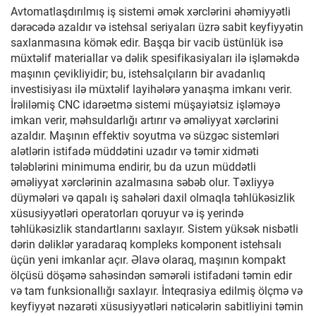
Avtomatlaşdırılmış iş sistemi əmək xərclərini əhəmiyyətli
dərəcədə azaldır və istehsal seriyaları üzrə sabit keyfiyyətin
saxlanmasına kömək edir. Başqa bir vacib üstünlük isə
müxtəlif materiallar və dəlik spesifikasiyaları ilə işləməkdə
maşının çevikliyidir; bu, istehsalçıların bir avadanlıq
investisiyası ilə müxtəlif layihələrə yanaşma imkanı verir.
İrəliləmiş CNC idarəetmə sistemi müşayiətsiz işləməyə
imkan verir, məhsuldarlığı artırır və əməliyyat xərclərini
azaldır. Maşının effektiv soyutma və süzgəc sistemləri
alətlərin istifadə müddətini uzadır və təmir xidməti
tələblərini minimuma endirir, bu da uzun müddətli
əməliyyat xərclərinin azalmasına səbəb olur. Təxliyyə
düymələri və qapalı iş sahələri daxil olmaqla təhlükəsizlik
xüsusiyyətləri operatorları qoruyur və iş yerində
təhlükəsizlik standartlarını saxlayır. Sistem yüksək nisbətli
dərin dəliklər yaradaraq kompleks komponent istehsalı
üçün yeni imkanlar açır. Əlavə olaraq, maşının kompakt
ölçüsü döşəmə sahəsindən səmərəli istifadəni təmin edir
və tam funksionallığı saxlayır. İnteqrasiya edilmiş ölçmə və
keyfiyyət nəzarəti xüsusiyyətləri nəticələrin sabitliyini təmin