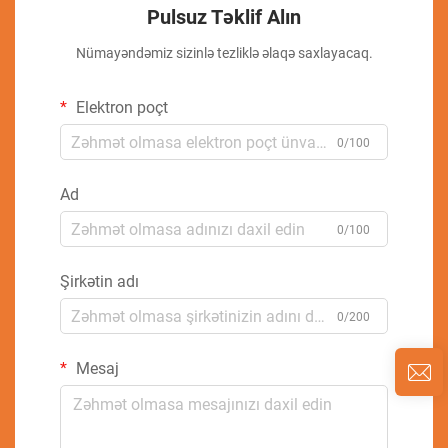
Pulsuz Təklif Alın
Nümayəndəmiz sizinlə tezliklə əlaqə saxlayacaq.
Elektron poçt
0/100
Ad
0/100
Şirkətin adı
0/200
Mesaj