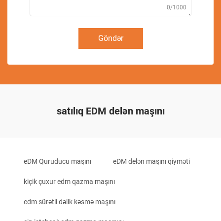
0/1000
Göndər
satılıq EDM delən maşını
eDM Quruducu maşını
eDM delən maşını qiyməti
kiçik çuxur edm qazma maşını
edm sürətli dəlik kəsmə maşını