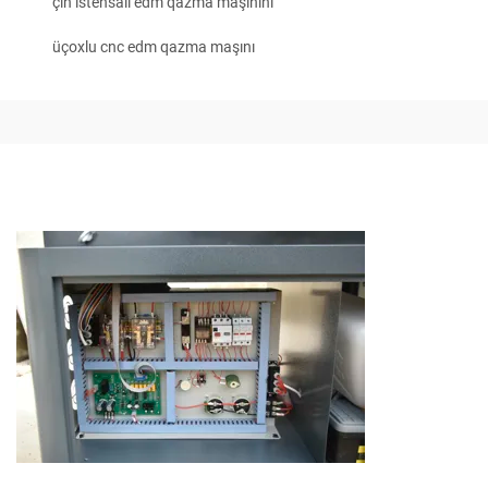
çin istehsalı edm qazma maşınını
üçoxlu cnc edm qazma maşını