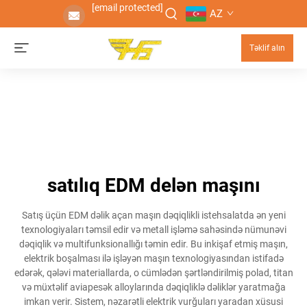
[email protected]
AZ
Təklif alın
satılıq EDM delən maşını
Satış üçün EDM dəlik açan maşın dəqiqlikli istehsalatda ən yeni
texnologiyaları təmsil edir və metall işləmə sahəsində nümunəvi
dəqiqlik və multifunksionallığı təmin edir. Bu inkişaf etmiş maşın,
elektrik boşalması ilə işləyən maşın texnologiyasından istifadə
edərək, qələvi materiallarda, o cümlədən şərtləndirilmiş polad, titan
və müxtəlif aviapesək alloylarında dəqiqliklə dəliklər yaratmağa
imkan verir. Sistem, nəzarətli elektrik vurğuları yaradan xüsusi