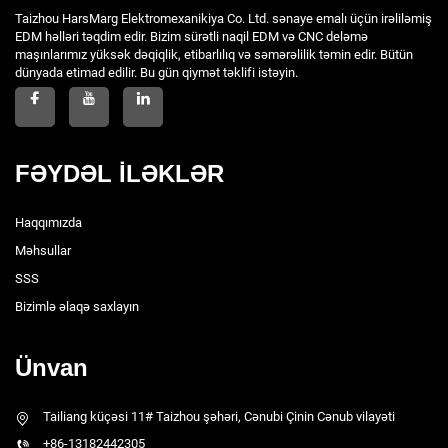
Taizhou HarsMarg Elektromexanikiya Co. Ltd. sənaye emalı üçün irəliləmiş
EDM həlləri təqdim edir. Bizim sürətli naqil EDM və CNC deləmə
maşınlarımız yüksək dəqiqlik, etibarlılıq və səmərəlilik təmin edir. Bütün
dünyada etimad edilir. Bu gün qiymət təklifi istəyin.
FƏYDƏL İLƏKLƏR
Haqqımızda
Məhsullar
SSS
Bizimlə əlaqə saxlayın
Ünvan
Tailiang küçəsi 11# Taizhou şəhəri, Cənubi Çinin Cənub vilayəti
+86-13182442305