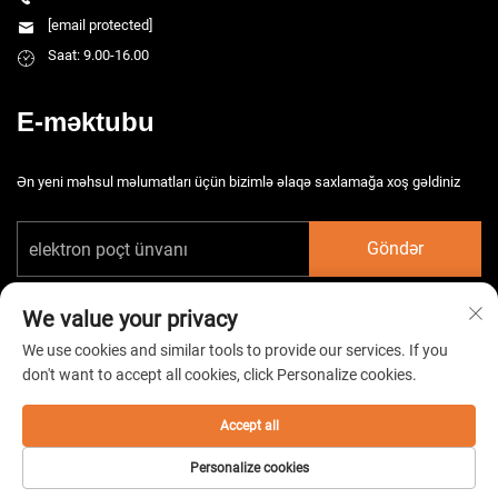
[email protected]
Saat: 9.00-16.00
E-məktubu
Ən yeni məhsul məlumatları üçün bizimlə əlaqə saxlamağa xoş gəldiniz
Göndər
We value your privacy
We use cookies and similar tools to provide our services. If you
don't want to accept all cookies, click Personalize cookies.
Copyright © 2026 Çin Taizhou HarsMarg Elektromexaniki Şirkəti Ltd. Bütün
hüquqlar qorunur. -
Gizlilik Siyasəti
Accept all
Personalize cookies