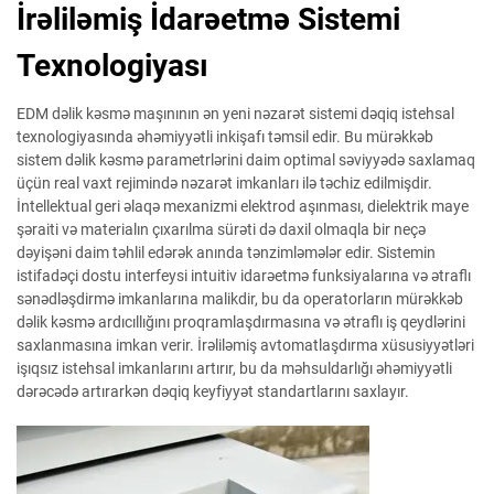
İrəliləmiş İdarəetmə Sistemi
Texnologiyası
EDM dəlik kəsmə maşınının ən yeni nəzarət sistemi dəqiq istehsal
texnologiyasında əhəmiyyətli inkişafı təmsil edir. Bu mürəkkəb
sistem dəlik kəsmə parametrlərini daim optimal səviyyədə saxlamaq
üçün real vaxt rejimində nəzarət imkanları ilə təchiz edilmişdir.
İntellektual geri əlaqə mexanizmi elektrod aşınması, dielektrik maye
şəraiti və materialın çıxarılma sürəti də daxil olmaqla bir neçə
dəyişəni daim təhlil edərək anında tənzimləmələr edir. Sistemin
istifadəçi dostu interfeysi intuitiv idarəetmə funksiyalarına və ətraflı
sənədləşdirmə imkanlarına malikdir, bu da operatorların mürəkkəb
dəlik kəsmə ardıcıllığını proqramlaşdırmasına və ətraflı iş qeydlərini
saxlanmasına imkan verir. İrəliləmiş avtomatlaşdırma xüsusiyyətləri
işıqsız istehsal imkanlarını artırır, bu da məhsuldarlığı əhəmiyyətli
dərəcədə artırarkən dəqiq keyfiyyət standartlarını saxlayır.