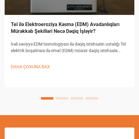
Tel ilə Elektroeroziya Kəsmə (EDM) Avadanlıqları
Mürəkkəb Şekilləri Necə Dəqiq İşləyir?
İrəli səviyyə EDM texnologiyası ilə dəqiq istehsalın ustalığı Tel
elektrik boşalması ilə emal (EDM) müasir dəqiq istehsala
əsaslanır və mürəkkəb formaların yaradılmasında, həmçinin
detallı dizaynların hazırlanmasında bənzəri olmayan imkanlar
DAHA ÇOXUNA BAX
təqdim edir...