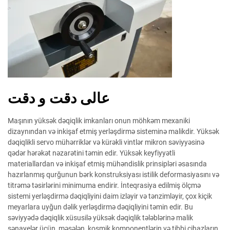
عالی دقت و دقت
Maşının yüksək dəqiqlik imkanları onun möhkəm mexaniki
dizaynından və inkişaf etmiş yerləşdirmə sisteminə malikdir. Yüksək
dəqiqlikli servo mühərriklər və kürəkli vintlər mikron səviyyəsinə
qədər hərəkət nəzarətini təmin edir. Yüksək keyfiyyətli
materiallardan və inkişaf etmiş mühəndislik prinsipləri əsasında
hazırlanmış qurğunun bərk konstruksiyası istilik deformasiyasını və
titrəmə təsirlərini minimuma endirir. İnteqrasiya edilmiş ölçmə
sistemi yerləşdirmə dəqiqliyini daim izləyir və tənzimləyir, çox kiçik
meyarlara uyğun dəlik yerləşdirmə dəqiqliyini təmin edir. Bu
səviyyədə dəqiqlik xüsusilə yüksək dəqiqlik tələblərinə malik
sənayelər üçün, məsələn, kosmik komponentlərin və tibbi cihazların