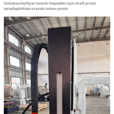
funksiyası keyfiyyət nəzarəti məqsədləri üçün ətraflı proses
sənədləşdirilməsi və analiz imkanı yaradır.