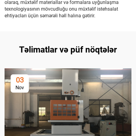
olaraq, müxtəlif materiallar və formalara uyğunlaşma
texnologiyasının mövcudluğu onu müxtəlif istehsalat
ehtiyacları üçün səmərəli həll halına gətirir.
Təlimatlar və püf nöqtələr
03
Nov