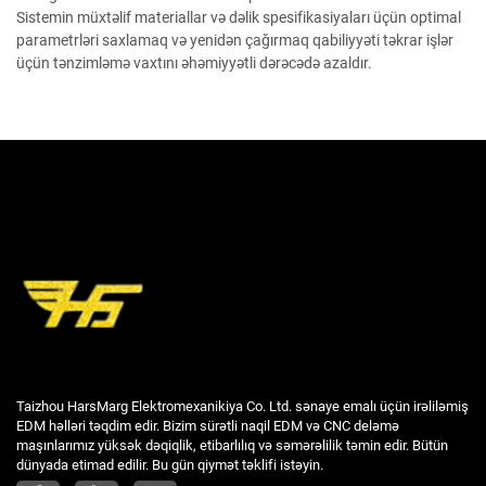
Sistemin müxtəlif materiallar və dəlik spesifikasiyaları üçün optimal
parametrləri saxlamaq və yenidən çağırmaq qabiliyyəti təkrar işlər
üçün tənzimləmə vaxtını əhəmiyyətli dərəcədə azaldır.
Taizhou HarsMarg Elektromexanikiya Co. Ltd. sənaye emalı üçün irəliləmiş
EDM həlləri təqdim edir. Bizim sürətli naqil EDM və CNC deləmə
maşınlarımız yüksək dəqiqlik, etibarlılıq və səmərəlilik təmin edir. Bütün
dünyada etimad edilir. Bu gün qiymət təklifi istəyin.