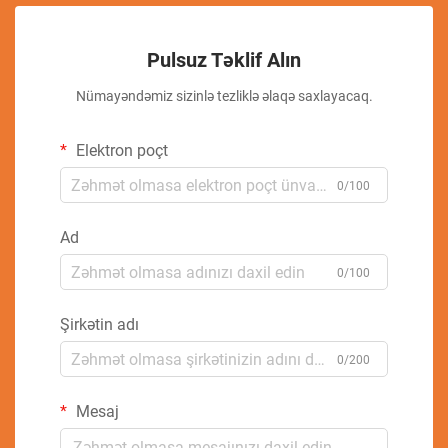
Pulsuz Təklif Alın
Nümayəndəmiz sizinlə tezliklə əlaqə saxlayacaq.
Elektron poçt
0/100
Ad
0/100
Şirkətin adı
0/200
Mesaj