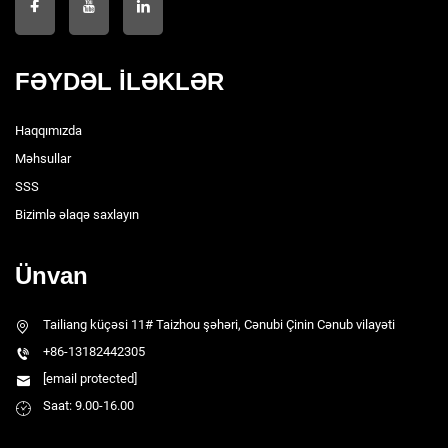
FƏYDƏL İLƏKLƏR
Haqqımızda
Məhsullar
SSS
Bizimlə əlaqə saxlayın
Ünvan
Tailiang küçəsi 11# Taizhou şəhəri, Cənubi Çinin Cənub vilayəti
+86-13182442305
[email protected]
Saat: 9.00-16.00