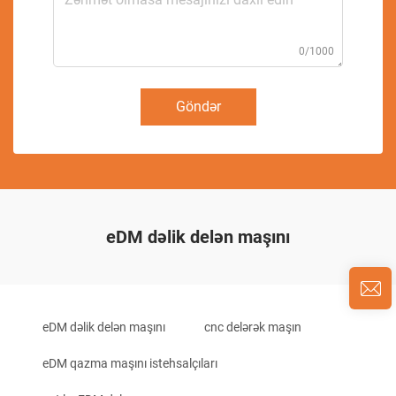
0/1000
Göndər
eDM dəlik delən maşını
eDM dəlik delən maşını
cnc delərək maşın
eDM qazma maşını istehsalçıları