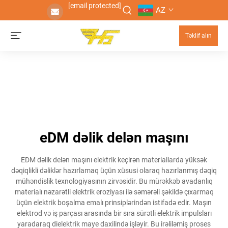
[email protected]
AZ
Təklif alın
eDM dəlik delən maşını
EDM dəlik delən maşını elektrik keçirən materiallarda yüksək
dəqiqlikli dəliklər hazırlamaq üçün xüsusi olaraq hazırlanmış dəqiq
mühəndislik texnologiyasının zirvəsidir. Bu mürəkkəb avadanlıq
materialı nəzarətli elektrik eroziyası ilə səmərəli şəkildə çıxarmaq
üçün elektrik boşalma emalı prinsiplərindən istifadə edir. Maşın
elektrod və iş parçası arasında bir sıra sürətli elektrik impulsları
yaradaraq dielektrik maye daxilində işləyir. Bu irəliləmiş proses