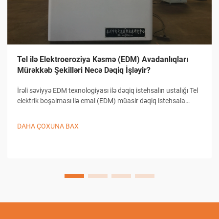
Tel ilə Elektroeroziya Kəsmə (EDM) Avadanlıqları
Mürəkkəb Şekilləri Necə Dəqiq İşləyir?
İrəli səviyyə EDM texnologiyası ilə dəqiq istehsalın ustalığı Tel
elektrik boşalması ilə emal (EDM) müasir dəqiq istehsala
əsaslanır və mürəkkəb formaların yaradılmasında, həmçinin
detallı dizaynların hazırlanmasında bənzəri olmayan imkanlar
DAHA ÇOXUNA BAX
təqdim edir...