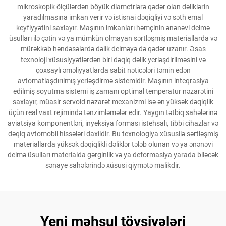
mikroskopik ölçülərdən böyük diametrlərə qədər olan dəliklərin
yaradılmasına imkan verir və istisnai dəqiqliyi və səth emal
keyfiyyətini saxlayır. Maşının imkanları həmçinin ənənəvi delmə
üsulları ilə çətin və ya mümkün olmayan sərtləşmiş materiallarda və
mürəkkəb həndəsələrdə dəlik delməyə də qədər uzanır. Əsas
texnoloji xüsusiyyətlərdən biri dəqiq dəlik yerləşdirilməsini və
çoxsaylı əməliyyatlarda sabit nəticələri təmin edən
avtomatlaşdırılmış yerləşdirmə sistemidir. Maşının inteqrasiya
edilmiş soyutma sistemi iş zamanı optimal temperatur nəzarətini
saxlayır, müasir servoid nəzarət mexanizmi isə ən yüksək dəqiqlik
üçün real vaxt rejimində tənzimləmələr edir. Yaygın tətbiq sahələrinə
aviatsiya komponentləri, inyeksiya forması istehsalı, tibbi cihazlar və
dəqiq avtomobil hissələri daxildir. Bu texnologiya xüsusilə sərtləşmiş
materiallarda yüksək dəqiqlikli dəliklər tələb olunan və ya ənənəvi
delmə üsulları materialda gərginlik və ya deformasiya yarada biləcək
sənaye sahələrində xüsusi qiymətə malikdir.
Yeni məhsul tövsiyələri