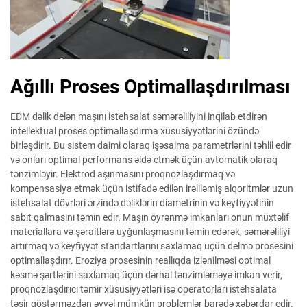
Ağıllı Proses Optimallaşdırılması
EDM dəlik delən maşını istehsalat səmərəliliyini inqilab etdirən
intellektual proses optimallaşdırma xüsusiyyətlərini özündə
birləşdirir. Bu sistem daimi olaraq işəsalma parametrlərini təhlil edir
və onları optimal performans əldə etmək üçün avtomatik olaraq
tənzimləyir. Elektrod aşınmasını proqnozlaşdırmaq və
kompensasiya etmək üçün istifadə edilən irəliləmiş alqoritmlər uzun
istehsalat dövrləri ərzində dəliklərin diametrinin və keyfiyyətinin
sabit qalmasını təmin edir. Maşın öyrənmə imkanları onun müxtəlif
materiallara və şəraitlərə uyğunlaşmasını təmin edərək, səmərəliliyi
artırmaq və keyfiyyət standartlarını saxlamaq üçün delmə prosesini
optimallaşdırır. Eroziya prosesinin reallıqda izlənilməsi optimal
kəsmə şərtlərini saxlamaq üçün dərhal tənzimləməyə imkan verir,
proqnozlaşdırıcı təmir xüsusiyyətləri isə operatorları istehsalata
təsir göstərməzdən əvvəl mümkün problemlər barədə xəbərdar edir.