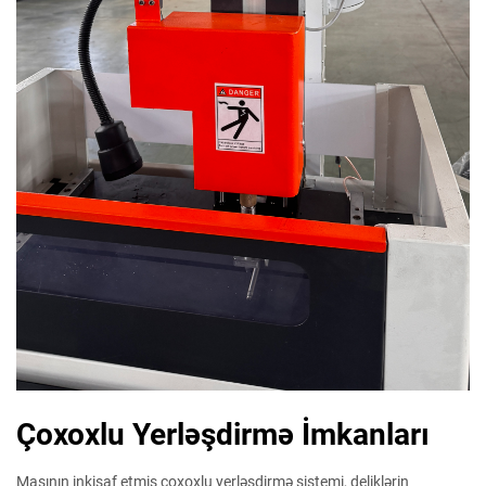
Çoxoxlu Yerləşdirmə İmkanları
Maşının inkişaf etmiş çoxoxlu yerləşdirmə sistemi, deliklərin