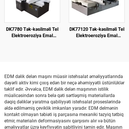
DK7780 Tək-kəsilməli Tel
DK77120 Tək-kəsilməli Tel
Elektroeroziya Emal
Elektroeroziya Emal
Maşını
Maşını
EDM dəlik delən maşını müasir istehsalat əməliyyatlarında
dəyərli aktiv kimi çıxış edən bir neçə əhəmiyyətli üstünlüklər
təklif edir. Əvvəlcə, EDM dəlik delən maşınının istilik
müalicəsindən sonra belə qəti sərtləşmiş materiallarda
dəqiq dəliklər yaratma qabiliyyəti istehsalat proseslərində
əldə edilməmiş çeviklik imkanları yaradır. EDM delmənin
kontakt olmayan təbiəti iş parçasına mexaniki təzyiq tətbiq
etmir, materialın deformasiyasını qarşısını alır və bütün
əməliyyatlar üzrə keyfiyyətin sabitliyini təmin edir. Maşının