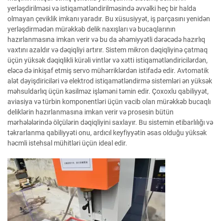
yerləşdirilməsi və istiqamətləndirilməsində əvvəlki heç bir halda
olmayan çeviklik imkanı yaradır. Bu xüsusiyyət, iş parçasını yenidən
yerləşdirmədən mürəkkəb delik naxışları və bucaqlarının
hazırlanmasına imkan verir və bu da əhəmiyyətli dərəcədə hazırlıq
vaxtını azaldır və dəqiqliyi artırır. Sistem mikron dəqiqliyinə çatmaq
üçün yüksək dəqiqlikli kürəli vintlər və xətti istiqamətləndiricilərdən,
eləcə də inkişaf etmiş servo mühərriklərdən istifadə edir. Avtomatik
alət dəyişdiriciləri və elektrod istiqamətləndirmə sistemləri ən yüksək
məhsuldarlıq üçün kəsilməz işləməni təmin edir. Çoxoxlu qabiliyyət,
aviasiya və türbin komponentləri üçün vacib olan mürəkkəb bucaqlı
deliklərin hazırlanmasına imkan verir və prosesin bütün
mərhələlərində ölçülərin dəqiqliyini saxlayır. Bu sistemin etibarlılığı və
təkrarlanma qabiliyyəti onu, ardıcıl keyfiyyətin əsas olduğu yüksək
həcmli istehsal mühitləri üçün ideal edir.