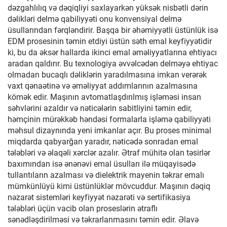
dəzgahlılıq və dəqiqliyi saxlayarkən yüksək nisbətli dərin
dəlikləri delmə qabiliyyəti onu konvensiyal delmə
üsullarından fərqləndirir. Başqa bir əhəmiyyətli üstünlük isə
EDM prosesinin təmin etdiyi üstün səth emal keyfiyyətidir
ki, bu da əksər hallarda ikinci emal əməliyyatlarına ehtiyacı
aradan qaldırır. Bu texnologiya əvvəlcədən delməyə ehtiyac
olmadan bucaqlı dəliklərin yaradılmasına imkan verərək
vaxt qənaətinə və əməliyyat addımlarının azalmasına
kömək edir. Maşının avtomatlaşdırılmış işləməsi insan
səhvlərini azaldır və nəticələrin sabitliyini təmin edir,
həmçinin mürəkkəb həndəsi formalarla işləmə qabiliyyəti
məhsul dizaynında yeni imkanlar açır. Bu proses minimal
miqdarda qabyarğan yaradır, nəticədə sonradan emal
tələbləri və əlaqəli xərclər azalır. Ətraf mühitə olan təsirlər
baxımından isə ənənəvi emal üsulları ilə müqayisədə
tullantıların azalması və dielektrik mayenin təkrar emalı
mümkünlüyü kimi üstünlüklər mövcuddur. Maşının dəqiq
nəzarət sistemləri keyfiyyət nəzarəti və sertifikasiya
tələbləri üçün vacib olan proseslərin ətraflı
sənədləşdirilməsi və təkrarlanmasını təmin edir. Əlavə