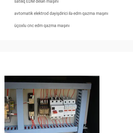
satılıq EDM delən maşını
avtomatik elektrod dəyişdirici ilə edm qazma maşını
üçoxlu cnc edm qazma maşını