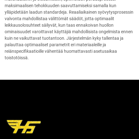
maksimaalisen tehokkuuden saavuttamiseksi samalla kun
ylläpidetään laadun standardeja. Reaaliaikainen syövytysprosessin
valvonta mahdollistaa välittömät säädöt, jotta optimaalit
leikkausolosuhteet säilyvät, kun taas ennakoivan huollon
ominaisuudet varoittavat käyttäjiä mahdollisista ongelmista ennen
kuin ne vaikuttavat tuotantoon. Järjestelmän kyky tallentaa ja
palauttaa optimaaliset parametrit eri materiaaleille ja
reiänspecifikaatioille vähentää huomattavasti asetusaikaa
toistotöissä.