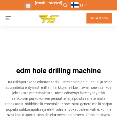
[email protected]
FI
Hanki tarjous
edm hole drilling machine
EDM-reikäporakone edustaa tarkkuusteknologian huippua, ja se on
suunniteltu erityisesti erittäin tarkkojen reikien tekemiseen sähköä
johtavista materiaaleista. Tämä edistynyt laite hyödyntää
sähköisen purkukoneen periaatteita ja poistaa materiaalia
tehokkaasti sähköisellä eroosiolla. Kone toimii generoimällä sarjan
nopeita sähköimpulsseja elektrodin ja työkappaleen välille, kun ne
ovat kaikki upotettuina dielektriseen nesteeseen. Tämä edistynyt