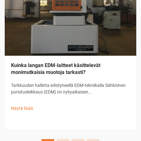
Kuinka langan EDM-laitteet käsittelevät
monimutkaisia muotoja tarkasti?
Tarkkuuden hallinta edistyneellä EDM-tekniikalla Sähköinen
puristusleikkaus (EDM) on nykyaikaisen
tarkkuusvalmistuksen kulmakivi, joka tarjoaa vertaansa
vailla olevia kykyjä monimutkaisten muotojen ja hienojen
Näytä lisää
suunnitelmien toteuttamisessa. ...