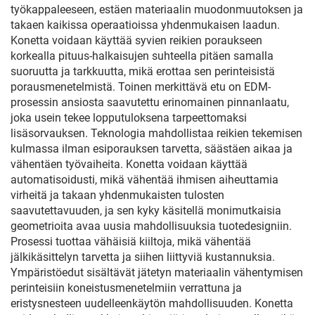
työkappaleeseen, estäen materiaalin muodonmuutoksen ja
takaen kaikissa operaatioissa yhdenmukaisen laadun.
Konetta voidaan käyttää syvien reikien poraukseen
korkealla pituus-halkaisujen suhteella pitäen samalla
suoruutta ja tarkkuutta, mikä erottaa sen perinteisistä
porausmenetelmistä. Toinen merkittävä etu on EDM-
prosessin ansiosta saavutettu erinomainen pinnanlaatu,
joka usein tekee lopputuloksena tarpeettomaksi
lisäsorvauksen. Teknologia mahdollistaa reikien tekemisen
kulmassa ilman esiporauksen tarvetta, säästäen aikaa ja
vähentäen työvaiheita. Konetta voidaan käyttää
automatisoidusti, mikä vähentää ihmisen aiheuttamia
virheitä ja takaan yhdenmukaisten tulosten
saavutettavuuden, ja sen kyky käsitellä monimutkaisia
geometrioita avaa uusia mahdollisuuksia tuotedesigniin.
Prosessi tuottaa vähäisiä kiiltoja, mikä vähentää
jälkikäsittelyn tarvetta ja siihen liittyviä kustannuksia.
Ympäristöedut sisältävät jätetyn materiaalin vähentymisen
perinteisiin koneistusmenetelmiin verrattuna ja
eristysnesteen uudelleenkäytön mahdollisuuden. Konetta