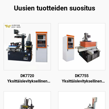
Uusien tuotteiden suositus
DK7720
DK7755
Yksittäislevityksellinen
Yksittäislevityksellinen
langanpuristuskone
langanpuristuskone