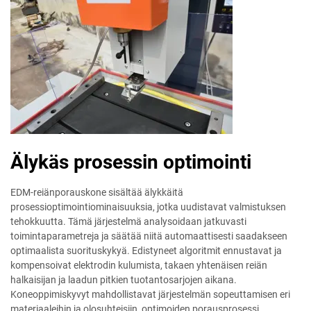
Älykäs prosessin optimointi
EDM-reiänporauskone sisältää älykkäitä
prosessioptimointiominaisuuksia, jotka uudistavat valmistuksen
tehokkuutta. Tämä järjestelmä analysoidaan jatkuvasti
toimintaparametreja ja säätää niitä automaattisesti saadakseen
optimaalista suorituskykyä. Edistyneet algoritmit ennustavat ja
kompensoivat elektrodin kulumista, takaen yhtenäisen reiän
halkaisijan ja laadun pitkien tuotantosarjojen aikana.
Koneoppimiskyvyt mahdollistavat järjestelmän sopeuttamisen eri
materiaaleihin ja olosuhteisiin, optimoiden porausprosessi