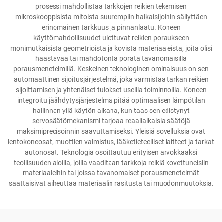
prosessi mahdollistaa tarkkojen reikien tekemisen
mikroskooppisista mitoista suurempiin halkaisijoihin säilyttäen
erinomainen tarkkuus ja pinnanlaatu. Koneen
käyttömahdollisuudet ulottuvat reikien poraukseen
monimutkaisista geometrioista ja kovista materiaaleista, joita olisi
haastavaa tai mahdotonta porata tavanomaisilla
porausmenetelmillä. Keskeinen teknologinen ominaisuus on sen
automaattinen sijoitusjärjestelmä, joka varmistaa tarkan reikien
sijoittamisen ja yhtenäiset tulokset useilla toiminnoilla. Koneen
integroitu jäähdytysjärjestelmä pitää optimaalisen lämpötilan
hallinnan yllä käytön aikana, kun taas sen edistynyt
servosäätömekanismi tarjoaa reaaliaikaisia säätöjä
maksimiprecisoinnin saavuttamiseksi. Yleisiä sovelluksia ovat
lentokoneosat, muottien valmistus, lääketieteelliset laitteet ja tarkat
autonosat. Teknologia osoittautuu erityisen arvokkaaksi
teollisuuden aloilla, joilla vaaditaan tarkkoja reikiä kovettuneisiin
materiaaleihin tai joissa tavanomaiset porausmenetelmät
saattaisivat aiheuttaa materiaalin rasitusta tai muodonmuutoksia.