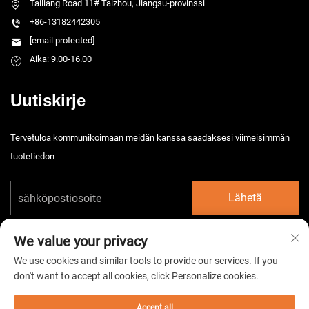
Tailiang Road 11# Taizhou, Jiangsu-provinssi
+86-13182442305
[email protected]
Aika: 9.00-16.00
Uutiskirje
Tervetuloa kommunikoimaan meidän kanssa saadaksesi viimeisimmän
tuotetiedon
Lähetä
We value your privacy
We use cookies and similar tools to provide our services. If you
don't want to accept all cookies, click Personalize cookies.
Tekijänoikeus © 2026 China Taizhou HarsMarg Electromechenical Co. Ltd.
Kaikki oikeudet pidätetään. -
Tietosuojakäytäntö
Accept all