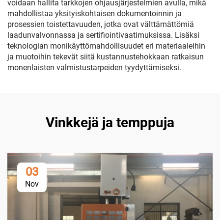
voidaan hallita tarkkojen ohjausjärjestelmien avulla, mikä
mahdollistaa yksityiskohtaisen dokumentoinnin ja
prosessien toistettavuuden, jotka ovat välttämättömiä
laadunvalvonnassa ja sertifiointivaatimuksissa. Lisäksi
teknologian monikäyttömahdollisuudet eri materiaaleihin
ja muotoihin tekevät siitä kustannustehokkaan ratkaisun
monenlaisten valmistustarpeiden tyydyttämiseksi.
Vinkkejä ja temppuja
03
Nov