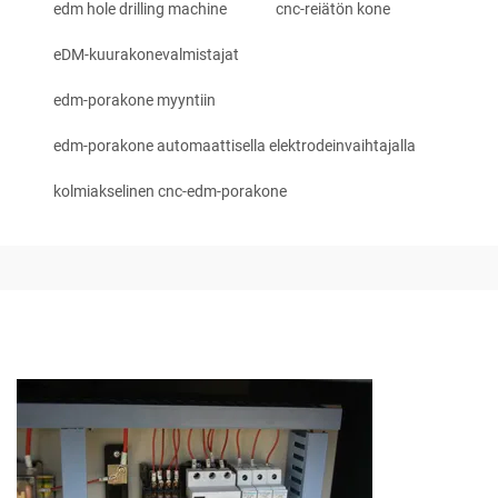
edm hole drilling machine
cnc-reiätön kone
eDM-kuurakonevalmistajat
edm-porakone myyntiin
edm-porakone automaattisella elektrodeinvaihtajalla
kolmiakselinen cnc-edm-porakone