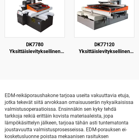
DK7780
DK77120
Yksittäislevityksellinen
Yksittäislevityksellinen
langanpuristuskone
langanpuristuskone
EDM-reikäporaushakone tarjoaa useita vakuuttavia etuja,
jotka tekevät siitä arvokkaan omaisuuserän nykyaikaisissa
valmistusoperaatioissa. Ensinnäkin sen kyky tehdä
tarkkoja reikiä erittäin kovista materiaaleista, jopa
lämpökäsittelyn jälkeen, tarjoaa tähän asti tuntematonta
joustavuutta valmistusprosesseissa. EDM-porauksen ei-
kosketusluonne poistaa mekaanisen rasituksen