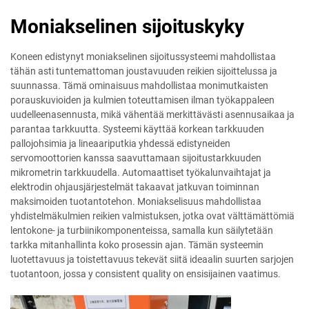
Moniakselinen sijoituskyky
Koneen edistynyt moniakselinen sijoitussysteemi mahdollistaa
tähän asti tuntemattoman joustavuuden reikien sijoittelussa ja
suunnassa. Tämä ominaisuus mahdollistaa monimutkaisten
porauskuvioiden ja kulmien toteuttamisen ilman työkappaleen
uudelleenasennusta, mikä vähentää merkittävästi asennusaikaa ja
parantaa tarkkuutta. Systeemi käyttää korkean tarkkuuden
pallojohsimia ja lineaariputkia yhdessä edistyneiden
servomoottorien kanssa saavuttamaan sijoitustarkkuuden
mikrometrin tarkkuudella. Automaattiset työkalunvaihtajat ja
elektrodin ohjausjärjestelmät takaavat jatkuvan toiminnan
maksimoiden tuotantotehon. Moniakselisuus mahdollistaa
yhdistelmäkulmien reikien valmistuksen, jotka ovat välttämättömiä
lentokone- ja turbiinikomponenteissa, samalla kun säilytetään
tarkka mitanhallinta koko prosessin ajan. Tämän systeemin
luotettavuus ja toistettavuus tekevät siitä ideaalin suurten sarjojen
tuotantoon, jossa y consistent quality on ensisijainen vaatimus.