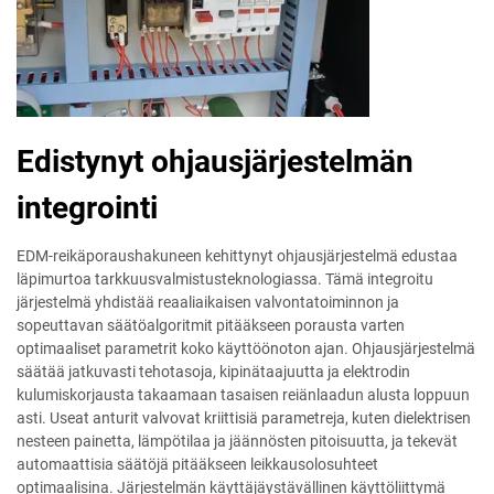
Edistynyt ohjausjärjestelmän
integrointi
EDM-reikäporaushakuneen kehittynyt ohjausjärjestelmä edustaa
läpimurtoa tarkkuusvalmistusteknologiassa. Tämä integroitu
järjestelmä yhdistää reaaliaikaisen valvontatoiminnon ja
sopeuttavan säätöalgoritmit pitääkseen porausta varten
optimaaliset parametrit koko käyttöönoton ajan. Ohjausjärjestelmä
säätää jatkuvasti tehotasoja, kipinätaajuutta ja elektrodin
kulumiskorjausta takaamaan tasaisen reiänlaadun alusta loppuun
asti. Useat anturit valvovat kriittisiä parametreja, kuten dielektrisen
nesteen painetta, lämpötilaa ja jäännösten pitoisuutta, ja tekevät
automaattisia säätöjä pitääkseen leikkausolosuhteet
optimaalisina. Järjestelmän käyttäjäystävällinen käyttöliittymä