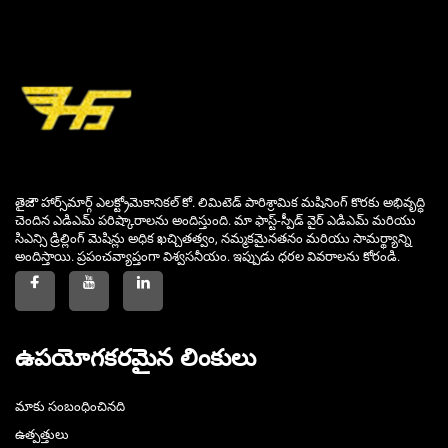
తైజౌ హార్స్‌మార్గ్ ఎలక్ట్రోమెకానికల్ కో. లిమిటెడ్ పారిశ్రామిక మషినింగ్ కొరకు అభివృద్ధి
చెందిన ఎడిఎమ్ పరిష్కారాలను అందిస్తుంది. మా ఫాస్ట్-స్పీడ్ వైర్ ఎడిఎమ్ మరియు
సిఎన్సి డ్రిల్లింగ్ మెషిన్లు అధిక ఖచ్చితత్వం, నమ్మకమైనతనం మరియు సామర్థ్యాన్ని
అందిస్తాయి. ప్రపంచవ్యాప్తంగా విశ్వసనీయం. ఇప్పుడు ధరల వివరాలను కోరండి.
ఉపయోగకరమైన లింకులు
మాకు సంబంధించినది
ఉత్పత్తులు