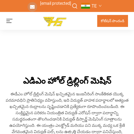
[email protected]
TE
కోటేషన్ పొందండి
ఎడిఎం హోల్ డ్రిల్లింగ్ మెషిన్
ఈడీఎం హోల్ డ్రిల్లింగ్ మెషిన్ ఖచ్చితమైన ఇంజనీరింగ్ సాంకేతికత యొక్క
పరమావధిని ప్రాతినిధ్యం వహిస్తుంది, ఇది విద్యుత్ వాహక పదార్థాలలో అత్యంత
ఖచ్చితమైన రంధ్రాలను సృష్టించడానికి ప్రత్యేకంగా రూపొందించబడింది. ఈ
సంక్లిష్టమైన పరికరం నియంత్రిత విద్యుత్ ఎరోషన్ ద్వారా పదార్థాన్ని
సమర్థవంతంగా తొలగించడానికి విద్యుత్ డిస్చార్జ్ మెషినింగ్ సూత్రాలను
ఉపయోగిస్తుంది. ఈ యంత్రం ఎలక్ట్రోడ్ మరియు పని ముక్క మధ్య ఒక శ్రేణి
వేగవంతమైన విద్యుత్ పల్స్ లను ఉత్పత్తి చేయడం ద్వారా పనిచేస్తుంది,