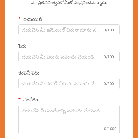
మా ప్రతినిధి త్వరలో మీతో సంప్రదించనున్నారు.
ఇమెయిల్
0/100
పేరు
0/100
కంపెనీ పేరు
0/200
సందేశం
0/1000