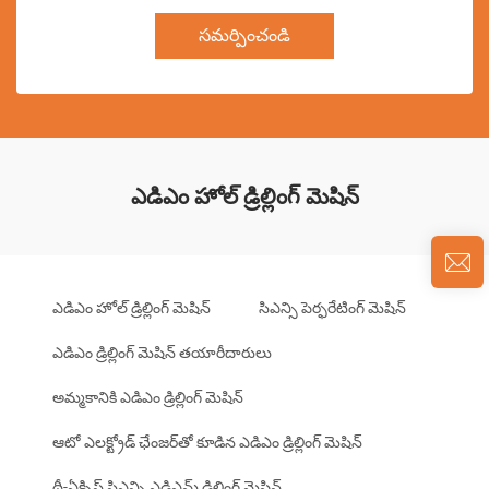
సమర్పించండి
ఎడిఎం హోల్ డ్రిల్లింగ్ మెషిన్
ఎడిఎం హోల్ డ్రిల్లింగ్ మెషిన్
సిఎన్సి పెర్ఫరేటింగ్ మెషిన్
ఎడిఎం డ్రిల్లింగ్ మెషిన్ తయారీదారులు
అమ్మకానికి ఎడిఎం డ్రిల్లింగ్ మెషిన్
ఆటో ఎలక్ట్రోడ్ ఛేంజర్‌తో కూడిన ఎడిఎం డ్రిల్లింగ్ మెషిన్
థ్రీ-ఏక్సిస్ సిఎన్సి ఎడిఎమ్ డ్రిల్లింగ్ మెషిన్