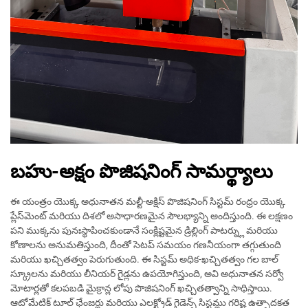
బహు-అక్షం పొజిషనింగ్ సామర్థ్యాలు
ఈ యంత్రం యొక్క అధునాతన మల్టీ-అక్షిస్ పొజిషనింగ్ సిస్టమ్ రంధ్రం యొక్క
ప్లేస్‌మెంట్ మరియు దిశలో అసాధారణమైన సౌలభ్యాన్ని అందిస్తుంది. ఈ లక్షణం
పని ముక్కను పునఃస్థాపించకుండానే సంక్లిష్టమైన డ్రిల్లింగ్ పాటర్న్లు మరియు
కోణాలను అనుమతిస్తుంది, దీంతో సెటప్ సమయం గణనీయంగా తగ్గుతుంది
మరియు ఖచ్చితత్వం పెరుగుతుంది. ఈ సిస్టమ్ అధిక-ఖచ్చితత్వం గల బాల్
స్క్రూలను మరియు లీనియర్ గైడ్లను ఉపయోగిస్తుంది, అవి అధునాతన సర్వో
మోటార్లతో కలపబడి మైక్రాన్ల లోపు పొజిషనింగ్ ఖచ్చితత్వాన్ని సాధిస్తాయి.
ఆటోమేటిక్ టూల్ ఛేంజర్లు మరియు ఎలక్ట్రోడ్ గైడెన్స్ సిస్టమ్లు గరిష్ట ఉత్పాదకత