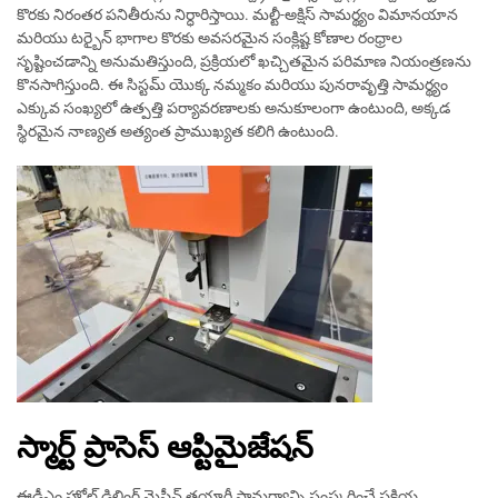
కొరకు నిరంతర పనితీరును నిర్ధారిస్తాయి. మల్టీ-అక్షిస్ సామర్థ్యం విమానయాన
మరియు టర్బైన్ భాగాల కొరకు అవసరమైన సంక్లిష్ట కోణాల రంధ్రాల
సృష్టించడాన్ని అనుమతిస్తుంది, ప్రక్రియలో ఖచ్చితమైన పరిమాణ నియంత్రణను
కొనసాగిస్తుంది. ఈ సిస్టమ్ యొక్క నమ్మకం మరియు పునరావృత్తి సామర్థ్యం
ఎక్కువ సంఖ్యలో ఉత్పత్తి పర్యావరణాలకు అనుకూలంగా ఉంటుంది, అక్కడ
స్థిరమైన నాణ్యత అత్యంత ప్రాముఖ్యత కలిగి ఉంటుంది.
స్మార్ట్ ప్రాసెస్ ఆప్టిమైజేషన్
ఈడీఎం హోల్ డ్రిల్లింగ్ మెషీన్ తయారీ సామర్థ్యాన్ని సంస్కరించే ప్రక్రియ