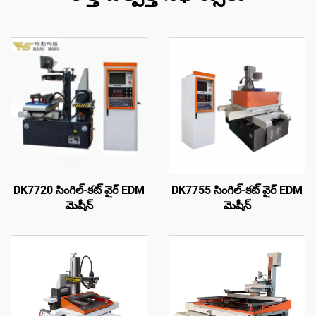
DK7720 సింగిల్-కట్ వైర్ EDM
DK7755 సింగిల్-కట్ వైర్ EDM
మెషీన్
మెషీన్