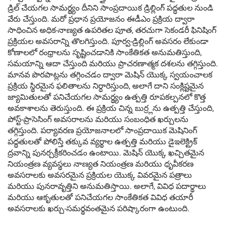
డ్రిల్ చేయగల సామర్థ్యం దీనిని సాంప్రదాయిక డ్రిల్లింగ్ పద్ధతుల నుండి
వేరు చేస్తుంది. మరో ప్రధాన ప్రయోజనం ఈడీఎం ప్రక్రియ ద్వారా
సాధించిన అధిక-నాణ్యత ఉపరితల పూత, తరచుగా సెకండరీ ఫినిషింగ్
ప్రక్రియల అవసరాన్ని తొలగిస్తుంది. పూర్వ-డ్రిల్లింగ్ అవసరం లేకుండా
కోణాలలో రంధ్రాలను సృష్టించడానికి సాంకేతికత అనుమతిస్తుంది,
సమయాన్ని ఆదా చేస్తుంది మరియు ప్రాచరణాత్మక దశలను తగ్గిస్తుంది.
మానవ పొరపాట్లను తగ్గించడం ద్వారా మెషిన్ యొక్క స్వయంచాలక
ప్రక్రియ స్థిరమైన ఫలితాలను నిర్ధారిస్తుంది, అలాగే దాని సంక్లిష్టమైన
జ్యామితులతో పనిచేయగల సామర్థ్యం ఉత్పత్తి రూపకల్పనలో కొత్త
అవకాశాలను తెరుస్తుంది. ఈ ప్రక్రియ చిన్న బుర్ర్లను ఉత్పత్తి చేస్తుంది,
పోస్ట్-ప్రాసెసింగ్ అవసరాలను మరియు సంబంధిత ఖర్చులను
తగ్గిస్తుంది. పర్యావరణ ప్రయోజనాలలో సాంప్రదాయిక మెషినింగ్
పద్ధతులతో పోలిస్తే తక్కువ వ్యర్థాల ఉత్పత్తి మరియు డైఇలెక్ట్రిక్
ద్రవాన్ని పునర్చక్రీకరించడం ఉంటాయి. మెషిన్ యొక్క ఖచ్చితమైన
నియంత్రణ వ్యవస్థలు నాణ్యత నియంత్రణ మరియు ధృవీకరణ
అవసరాలకు అవసరమైన ప్రక్రియల యొక్క వివరమైన పత్రాలు
మరియు పునరావృత్తిని అనుమతిస్తాయి. అలాగే, వివిధ పదార్థాలు
మరియు ఆకృతులతో పనిచేయగల సాంకేతికత వివిధ తయారీ
అవసరాలకు ఖర్చు-సమర్థవంతమైన పరిష్కారంగా ఉంటుంది.