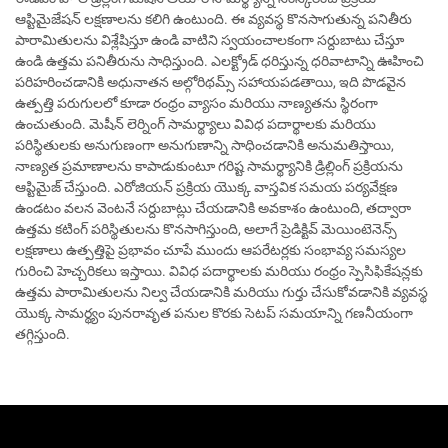
ఆప్టిమైజేషన్ లక్షణాలను కలిగి ఉంటుంది. ఈ వ్యవస్థ కొనసాగుతున్న పనితీరు
పారామితులను విశ్లేషిస్తూ ఉండి వాటిని స్వయంచాలకంగా సర్దుబాటు చేస్తూ
ఉండి ఉత్తమ పనితీరును సాధిస్తుంది. ఎలక్ట్రోడ్ ధరిస్తున్న ధరివాటాన్ని ఊహించి
పరిహరించడానికి అధునాతన అల్గోరిథమ్స్ సహాయపడతాయి, ఇది పొడవైన
ఉత్పత్తి పరుగులలో కూడా రంధ్రం వ్యాసం మరియు నాణ్యతను స్థిరంగా
ఉంచుతుంది. మెషీన్ లెర్నింగ్ సామర్థ్యాలు వివిధ పదార్థాలకు మరియు
పరిస్థితులకు అనుగుణంగా అనుగుణాన్ని సాధించడానికి అనుమతిస్తాయి,
నాణ్యత ప్రమాణాలను కాపాడుకుంటూ గరిష్ట సామర్థ్యానికి డ్రిల్లింగ్ ప్రక్రియను
ఆప్టిమైజ్ చేస్తుంది. ఎరోజియన్ ప్రక్రియ యొక్క వాస్తవిక సమయ పర్యవేక్షణ
ఉండటం వలన వెంటనే సర్దుబాట్లు చేయడానికి అవకాశం ఉంటుంది, తద్వారా
ఉత్తమ కటింగ్ పరిస్థితులను కొనసాగిస్తుంది, అలాగే ప్రెడిక్టివ్ మెయింటెనెన్స్
లక్షణాలు ఉత్పత్తిపై ప్రభావం చూపే ముందు ఆపరేటర్లకు సంభావ్య సమస్యల
గురించి హెచ్చరికలు ఇస్తాయి. వివిధ పదార్థాలకు మరియు రంధ్రం స్పెసిఫికేషన్లకు
ఉత్తమ పారామితులను నిల్వ చేయడానికి మరియు గుర్తు చేసుకోవడానికి వ్యవస్థ
యొక్క సామర్థ్యం పునరావృత పనుల కొరకు సెటప్ సమయాన్ని గణనీయంగా
తగ్గిస్తుంది.