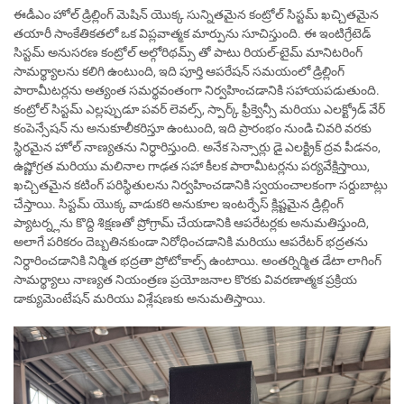
ఈడీఎం హోల్ డ్రిల్లింగ్ మెషిన్ యొక్క సున్నితమైన కంట్రోల్ సిస్టమ్ ఖచ్చితమైన
తయారీ సాంకేతికతలో ఒక విప్లవాత్మక మార్పును సూచిస్తుంది. ఈ ఇంటిగ్రేటెడ్
సిస్టమ్ అనుసరణ కంట్రోల్ అల్గోరిథమ్స్ తో పాటు రియల్-టైమ్ మానిటరింగ్
సామర్థ్యాలను కలిగి ఉంటుంది, ఇది పూర్తి ఆపరేషన్ సమయంలో డ్రిల్లింగ్
పారామీటర్లను అత్యంత సమర్థవంతంగా నిర్వహించడానికి సహాయపడుతుంది.
కంట్రోల్ సిస్టమ్ ఎల్లప్పుడూ పవర్ లెవల్స్, స్పార్క్ ఫ్రీక్వెన్సీ మరియు ఎలక్ట్రోడ్ వేర్
కంపెన్సేషన్ ను అనుకూలీకరిస్తూ ఉంటుంది, ఇది ప్రారంభం నుండి చివరి వరకు
స్థిరమైన హోల్ నాణ్యతను నిర్ధారిస్తుంది. అనేక సెన్సార్లు డై ఎలక్ట్రిక్ ద్రవ పీడనం,
ఉష్ణోగ్రత మరియు మలినాల గాఢత సహా కీలక పారామీటర్లను పర్యవేక్షిస్తాయి,
ఖచ్చితమైన కటింగ్ పరిస్థితులను నిర్వహించడానికి స్వయంచాలకంగా సర్దుబాట్లు
చేస్తాయి. సిస్టమ్ యొక్క వాడుకరి అనుకూల ఇంటర్ఫేస్ క్లిష్టమైన డ్రిల్లింగ్
ప్యాటర్న్లను కొద్ది శిక్షణతో ప్రోగ్రామ్ చేయడానికి ఆపరేటర్లకు అనుమతిస్తుంది,
అలాగే పరికరం దెబ్బతినకుండా నిరోధించడానికి మరియు ఆపరేటర్ భద్రతను
నిర్ధారించడానికి నిర్మిత భద్రతా ప్రోటోకాల్స్ ఉంటాయి. అంతర్నిర్మిత డేటా లాగింగ్
సామర్థ్యాలు నాణ్యత నియంత్రణ ప్రయోజనాల కొరకు వివరణాత్మక ప్రక్రియ
డాక్యుమెంటేషన్ మరియు విశ్లేషణకు అనుమతిస్తాయి.