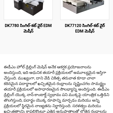
DK7780 సింగిల్-కట్ వైర్ EDM
DK77120 సింగిల్-కట్ వైర్
మెషీన్
EDM మెషీన్
ఈడీఎం హోల్ డ్రిల్లింగ్ మెషిన్ అనేక ఆకర్షక ప్రయోజనాలను
అందిస్తుంది, ఇది ఆధునిక తయారీ ప్రక్రియలలో అమూల్యమైన ఆస్తిగా
చేస్తుంది. ముఖ్యంగా, దాని వేడి చికిత్స తరువాత కూడా చాలా
కఠినమైన పదార్థాలలో ఖచ్చితమైన రంధ్రాలను సృష్టించగల సామర్థ్యం
తయారీ ప్రక్రియలలో అసాధారణమైన సౌలభ్యాన్ని అందిస్తుంది. ఈడీఎం
డ్రిల్లింగ్ యొక్క నాన్-కాంటాక్ట్ స్వభావం పని ముక్కపై యాంత్రిక ఒత్తిడిని
తొలగిస్తుంది, పదార్థం యొక్క రూపాన్ని మార్చడం మరియు అన్ని
ప్రక్రియలలో స్థిరమైన నాణ్యతను నిర్ధారిస్తుంది. సరళత్వం మరియు
ఖచ్చితత్వాన్ని కాపలికొంటూ ఎత్తైన అనుపాతాలతో లోతైన రంధ్రాలను