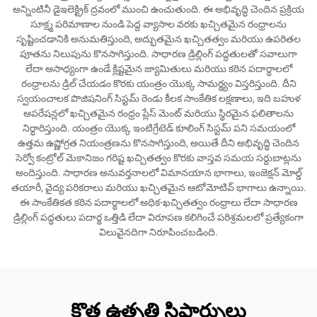
అన్నింటినీ డైఇలెక్ట్రిక్ ద్రవంలో ముంచి ఉంచుతుంది. ఈ అభివృద్ధి చెందిన ప్రక్రియ
సూక్ష్మ పరిమాణాల నుండి పెద్ద వ్యాసాల వరకు ఖచ్చితమైన రంధ్రాలను
సృష్టించడానికి అనుమతిస్తుంది, అద్భుతమైన ఖచ్చితత్వం మరియు ఉపరితల
పూతను నిలుపును కొనసాగిస్తుంది. సాధారణ డ్రిల్లింగ్ పద్ధతులతో సవాలుగా
లేదా అసాధ్యంగా ఉండే క్లిష్టమైన జ్యామితులు మరియు కఠిన పదార్థాలలో
రంధ్రాలను డ్రిల్ చేయడం కొరకు యంత్రం యొక్క సామర్థ్యం విస్తరిస్తుంది. దీని
స్వయంచాలక పొజిషనింగ్ సిస్టమ్ రెండు కీలక సాంకేతిక లక్షణాలు, ఇది బహుళ
ఆపరేషన్లలో ఖచ్చితమైన రంధ్రం ప్లేస్ మెంట్ మరియు స్థిరమైన ఫలితాలను
నిర్ధారిస్తుంది. యంత్రం యొక్క ఇంటిగ్రేటెడ్ కూలింగ్ సిస్టమ్ పని సమయంలో
ఉత్తమ ఉష్ణోగ్రత నియంత్రణను కొనసాగిస్తుంది, అయితే దీని అభివృద్ధి చెందిన
సెర్వో కంట్రోల్ మెకానిజం గరిష్ట ఖచ్చితత్వం కొరకు వాస్తవ సమయ సర్దుబాట్లను
అందిస్తుంది. సాధారణ అనువర్తనాలలో విమానయాన భాగాలు, ఇంజెక్షన్ మోల్డ్
తయారీ, వైద్య పరికరాలు మరియు ఖచ్చితమైన ఆటోమోటివ్ భాగాలు ఉన్నాయి.
ఈ సాంకేతికత కఠిన పదార్థాలలో అధిక-ఖచ్చితత్వం రంధ్రాలు లేదా సాధారణ
డ్రిల్లింగ్ పద్ధతులు పదార్థ ఒత్తిడి లేదా విరూపణ కలిగించే పరిశ్రమలలో ప్రత్యేకంగా
విలువైనదిగా నిరూపించబడింది.
కొత్త ఉత్పత్తి సిఫార్సులు