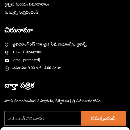
ప్రశ్నలు మరియు సమాధానాలు
మమ్మల్ని సంప్రదించండి
చిరునామా
తైలియాంగ్ రోడ్ 11# తైజౌ సిటీ, జియాంగ్‌సు ప్రావిన్స్
+86-13182442305
[email protected]
సమయం: 9.00 ఉద. -4.00 సా.యి.
వార్తా పత్రిక
మాకు సంబంధించడానికి స్వాగతం, ప్రత్యేక ఉత్పత్తి సమాచారం కోసం
సమర్పించండి