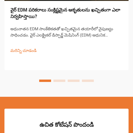
వైర్ EDM పరికరాలు సంక్లిష్టమైన ఆకృతులను ఖచ్చితంగా ఎలా
నిర్వహిస్తాయి?
అధునాతన EDM సాంకేతికతతో ఖచ్చితమైన తయారీలో నైపుణ్యం
సాధించడం. వైర్ ఎలక్ట్రికల్ డిస్చార్జ్ మెషినింగ్ (EDM) ఆధునిక
ఖచ్చితమైన తయారీలో ఒక ముఖ్యమైన భాగంగా ఉంది, సంక్లిష్టమైన
ఆకారాలు మరియు సంకీర్ణ డిజైన్‌లను సృష్టించడంలో అసమానమైన
మరిన్ని చూడండి
సామర్థ్యాలను అందిస్తుంది...
ఉచిత కోటేషన్ పొందండి