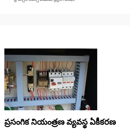
ప్రసంగిక నియంత్రణ వ్యవస్థ ఏకీకరణ