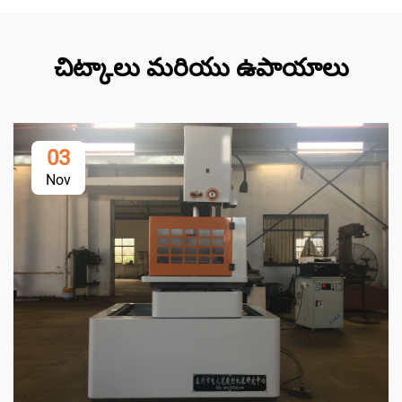
చిట్కాలు మరియు ఉపాయాలు
03
Nov