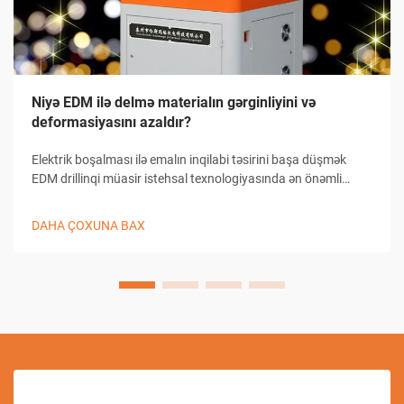
Niyə EDM ilə delmə materialın gərginliyini və
deformasiyasını azaldır?
Elektrik boşalması ilə emalın inqilabi təsirini başa düşmək
EDM drillinqi müasir istehsal texnologiyasında ən önəmli
irəliləyişlərdən birini təmsil edir. Bu mürəkkəb emal prosesi
sənayenin işləməyə yanaşma şəklini dəyişib.
DAHA ÇOXUNA BAX