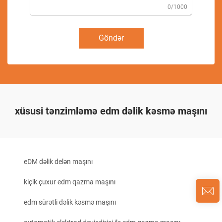
0/1000
Göndər
xüsusi tənzimləmə edm dəlik kəsmə maşını
eDM dəlik delən maşını
kiçik çuxur edm qazma maşını
edm sürətli dəlik kəsmə maşını