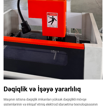
Dəqiqlik və İşəyə yararlılıq
Maşının istisna dəqiqlik imkanları yüksək dəqiqlikli mövqe
sistemlərinin və inkişaf etmiş elektrod idarəetmə texnologiyasının