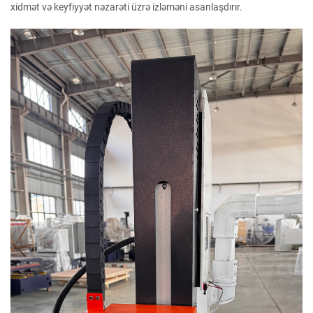
xidmət və keyfiyyət nəzarəti üzrə izləməni asanlaşdırır.