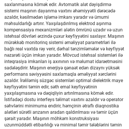
saxlanmasına kömək edir. Avtomatik alət dəyişdirmə
sistemi maşının dayanma vaxtını əhəmiyyətli dərəcədə
azaldır, kəsilmədən işləmə imkanı yaradır və ümumi
məhsuldarlığı artırır. Yaxşılaşdırılmış elektrod aşınma
kompensasiya mexanizmləri alətin ömrünü uzadır və uzun
istehsal dövrləri ərzində çuxur keyfiyyətini saxlayır. Maşının
mürəkkəb monitorinq sistemi əməliyyat parametrləri ilə
bağlı real vaxtda rəy verir, dərhal tənzimləmələr və keyfiyyət
nəzarəti üçün imkan yaradır. Mövcud istehsal sistemləri ilə
inteqrasiya imkanları iş axınının və məlumat idarəetməsini
sadələşdirir. Maşının enerjiyə qənaət edən dizaynı yüksək
performans səviyyəsini saxlamaqla əməliyyat xərclərini
azaldır. İrəliləmiş süzgəc sistemləri optimal dielektrik maye
keyfiyyətini təmin edir, səth emal keyfiyyətinin
yaxşılaşmasına və dəqiqliyin artırılmasına kömək edir.
İstifadəçi dostu interfeys təlimat vaxtını azaldır və operator
səhvlərini minimuma endirir, həmçinin ətraflı diaqnostika
alətləri sürətli arızanın aradan qaldırılması və təmir üçün
şərait yaradır. Maşının möhkəm konstruksiyası
uzunmüddətli etibarlılığı və minimal təmir tələblərini təmin