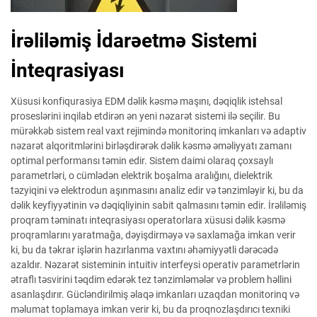
İrəliləmiş İdarəetmə Sistemi
İnteqrasiyası
Xüsusi konfiqurasiya EDM dəlik kəsmə maşını, dəqiqlik istehsal
proseslərini inqilab etdirən ən yeni nəzarət sistemi ilə seçilir. Bu
mürəkkəb sistem real vaxt rejimində monitorinq imkanları və adaptiv
nəzarət alqoritmlərini birləşdirərək dəlik kəsmə əməliyyatı zamanı
optimal performansı təmin edir. Sistem daimi olaraq çoxsaylı
parametrləri, o cümlədən elektrik boşalma aralığını, dielektrik
təzyiqini və elektrodun aşınmasını analiz edir və tənzimləyir ki, bu da
dəlik keyfiyyətinin və dəqiqliyinin sabit qalmasını təmin edir. İrəliləmiş
proqram təminatı inteqrasiyası operatorlara xüsusi dəlik kəsmə
proqramlarını yaratmağa, dəyişdirməyə və saxlamağa imkan verir
ki, bu da təkrar işlərin hazırlanma vaxtını əhəmiyyətli dərəcədə
azaldır. Nəzarət sisteminin intuitiv interfeysi operativ parametrlərin
ətraflı təsvirini təqdim edərək tez tənzimləmələr və problem həllini
asanlaşdırır. Gücləndirilmiş əlaqə imkanları uzaqdan monitorinq və
məlumat toplamaya imkan verir ki, bu da proqnozlaşdırıcı texniki