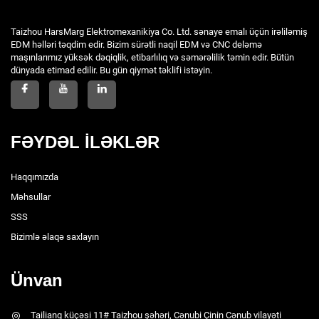
Taizhou HarsMarg Elektromexanikiya Co. Ltd. sənaye emalı üçün irəliləmiş
EDM həlləri təqdim edir. Bizim sürətli naqil EDM və CNC deləmə
maşınlarımız yüksək dəqiqlik, etibarlılıq və səmərəlilik təmin edir. Bütün
dünyada etimad edilir. Bu gün qiymət təklifi istəyin.
FƏYDƏL İLƏKLƏR
Haqqımızda
Məhsullar
SSS
Bizimlə əlaqə saxlayın
Ünvan
Tailiang küçəsi 11# Taizhou şəhəri, Cənubi Çinin Cənub vilayəti