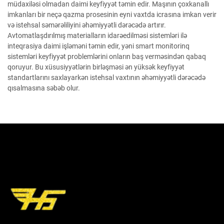
müdaxiləsi olmadan daimi keyfiyyət təmin edir. Maşının çoxkanallı
imkanları bir neçə qazma prosesinin eyni vaxtda icrasına imkan verir
və istehsal səmərəliliyini əhəmiyyətli dərəcədə artırır.
Avtomatlaşdırılmış materialların idarəedilməsi sistemləri ilə
inteqrasiya daimi işləməni təmin edir, yəni smart monitorinq
sistemləri keyfiyyət problemlərini onların baş verməsindən qabaq
qoruyur. Bu xüsusiyyətlərin birləşməsi ən yüksək keyfiyyət
standartlarını saxlayarkən istehsal vaxtının əhəmiyyətli dərəcədə
qısalmasına səbəb olur.