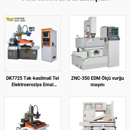
DK7725 Tək-kəsilməli Tel
ZNC-350 EDM Ölçü vurğu
Elektroeroziya Emal
maşını
Maşını