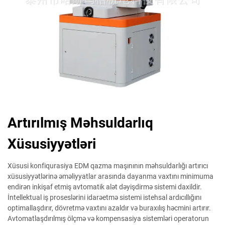
Artırılmış Məhsuldarlıq
Xüsusiyyətləri
Xüsusi konfiqurasiya EDM qazma maşınının məhsuldarlığı artırıcı
xüsusiyyətlərinə əməliyyatlar arasında dayanma vaxtını minimuma
endirən inkişaf etmiş avtomatik alət dəyişdirmə sistemi daxildir.
İntellektual iş proseslərini idarəetmə sistemi istehsal ardıcıllığını
optimallaşdırır, dövretmə vaxtını azaldır və buraxılış həcmini artırır.
Avtomatlaşdırılmış ölçmə və kompensasiya sistemləri operatorun