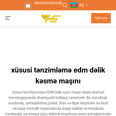
[email protected]
AZ
Təklif alın
xüsusi tənzimləmə edm dəlik
kəsmə maşını
Xüsusi konfiqurasiya EDM dəlik açan maşın dəqiq istehsal
texnologiyasında əhəmiyyətli irəliləyiş təmsil edir. Bu mürəkkəb
avadanlıq, sərtləşdirilmiş polad, titan və digər keçiricilər də daxil
olmaqla müxtəlif materiallarda dəqiq dəliklər və mürəkkəb
həndəsələr yaratmaq üçün elektrik boşalması emalı prinsiplərindən