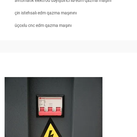
avtomatik elektrod dəyişdirici ilə edm qazma maşını
çin istehsalı edm qazma maşınını
üçoxlu cnc edm qazma maşını