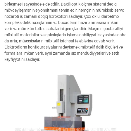
birləşməsi sayəsində əldə edilir. Daxili optik ölçmə sistemi dəqiq
mövqeyləşməni və yönəltməni təmin edir, həmçinin mürəkkəb servo
nəzarəti iş zamanı dəqiq hərəkətləri saxlayır. Çox oxlu idarəetmə
kompleks delik naxışlarının və bucaqların hazırlanmasına imkan
verir və mümkün tətbiq sahələrini genişləndirir. Maşının çoxtərəfliyi
müxtəlif materiallar və qalınlıqlarla işləmə qabiliyyəti sayəsində daha
da artır, müəssisələrin müxtəlif istehsal tələblərinə cavab verir.
Elektrodların konfiqurasiyalarını dəyişmək müxtəlif delik ölçüləri və
formalara imkan verir, eyni zamanda sıx məhdudiyyətləri və səth
keyfiyyətini saxlayır.