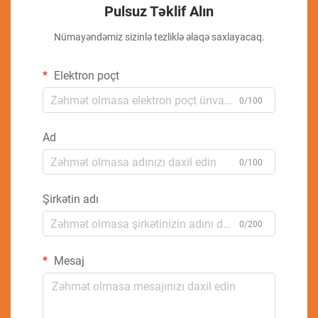
Pulsuz Təklif Alın
Nümayəndəmiz sizinlə tezliklə əlaqə saxlayacaq.
Elektron poçt
0/100
Ad
0/100
Şirkətin adı
0/200
Mesaj