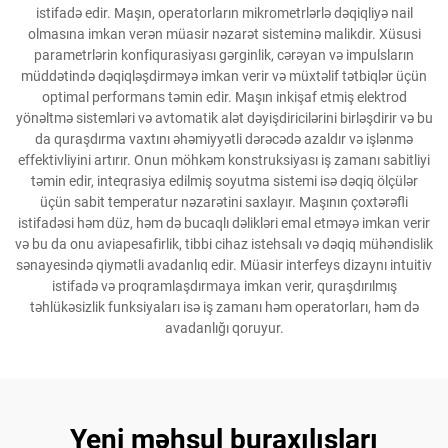
istifadə edir. Maşın, operatorların mikrometrlərlə dəqiqliyə nail
olmasına imkan verən müasir nəzarət sisteminə malikdir. Xüsusi
parametrlərin konfiqurasiyası gərginlik, cərəyan və impulsların
müddətində dəqiqləşdirməyə imkan verir və müxtəlif tətbiqlər üçün
optimal performans təmin edir. Maşın inkişaf etmiş elektrod
yönəltmə sistemləri və avtomatik alət dəyişdiricilərini birləşdirir və bu
da quraşdırma vaxtını əhəmiyyətli dərəcədə azaldır və işlənmə
effektivliyini artırır. Onun möhkəm konstruksiyası iş zamanı sabitliyi
təmin edir, inteqrasiya edilmiş soyutma sistemi isə dəqiq ölçülər
üçün sabit temperatur nəzarətini saxlayır. Maşının çoxtərəfli
istifadəsi həm düz, həm də bucaqlı dəlikləri emal etməyə imkan verir
və bu da onu aviapesafirlik, tibbi cihaz istehsalı və dəqiq mühəndislik
sənayesində qiymətli avadanlıq edir. Müasir interfeys dizaynı intuitiv
istifadə və proqramlaşdırmaya imkan verir, quraşdırılmış
təhlükəsizlik funksiyaları isə iş zamanı həm operatorları, həm də
avadanlığı qoruyur.
Yeni məhsul buraxılışları