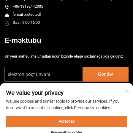
+86-13182442305
[email protected]
Saat: 9.00-16.00
E-məktubu
Ən yeni məhsul məlumatları üçün bizimlə əlaqə saxlamağa xoş gəldiniz
Göndər
We value your privacy
We use cookies and similar tools to provide our services. If you
don't want to accept all cookies, click Personalize cookies.
Copyright © 2026 Çin Taizhou HarsMarg Elektromexaniki Şirkəti Ltd. Bütün
hüquqlar qorunur. -
Gizlilik Siyasəti
Accept all
Personalize cookies