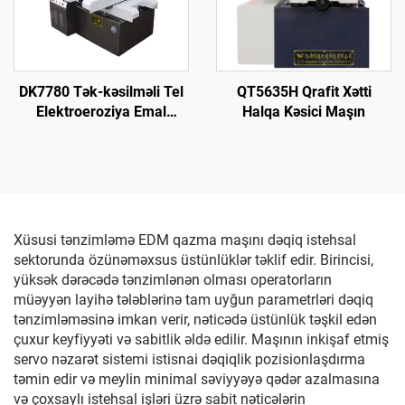
DK7780 Tək-kəsilməli Tel
QT5635H Qrafit Xətti
Elektroeroziya Emal
Halqa Kəsici Maşın
Maşını
Xüsusi tənzimləmə EDM qazma maşını dəqiq istehsal
sektorunda özünəməxsus üstünlüklər təklif edir. Birincisi,
yüksək dərəcədə tənzimlənən olması operatorların
müəyyən layihə tələblərinə tam uyğun parametrləri dəqiq
tənzimləməsinə imkan verir, nəticədə üstünlük təşkil edən
çuxur keyfiyyəti və sabitlik əldə edilir. Maşının inkişaf etmiş
servo nəzarət sistemi istisnai dəqiqlik pozisionlaşdırma
təmin edir və meylin minimal səviyyəyə qədər azalmasına
və çoxsaylı istehsal işləri üzrə sabit nəticələrin