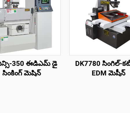
ఎన్సి-350 ఈడిఎమ్ డై
DK7780 సింగిల్-కట్
సింకింగ్ మెషిన్
EDM మెషీన్