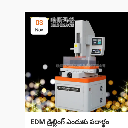
03
Nov
EDM డ్రిల్లింగ్ ఎందుకు పదార్థం