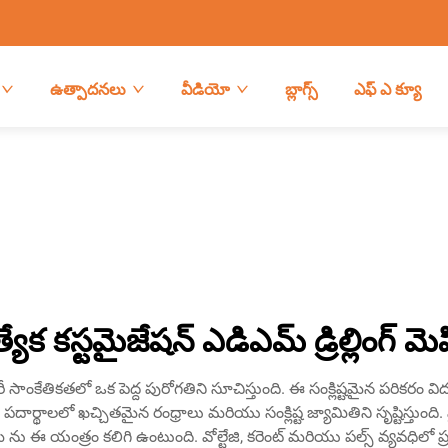
ఉత్పాదనలు
వీడియో
బ్లాగ్స్
ఎఫ్ ఎ క్యూ
త్యేక కస్టమైజేషన్ ఎడిఎమ్ డ్రిల్లింగ్ మె
 సాంకేతికతలో ఒక పెద్ద పురోగతిని సూచిస్తుంది. ఈ సంక్లిష్టమైన పరికరం విద్యుత్
లలో ఖచ్చితమైన రంధ్రాలు మరియు సంక్లిష్ట జ్యామితిని సృష్టిస్తుంది. మ
స్టమ్ ను ఈ యంత్రం కలిగి ఉంటుంది. వోల్టేజి, కరెంట్ మరియు పల్స్ వ్యవధిలో 