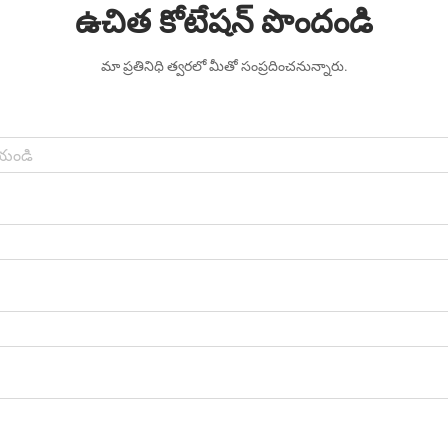
ఉచిత కోటేషన్ పొందండి
మా ప్రతినిధి త్వరలో మీతో సంప్రదించనున్నారు.