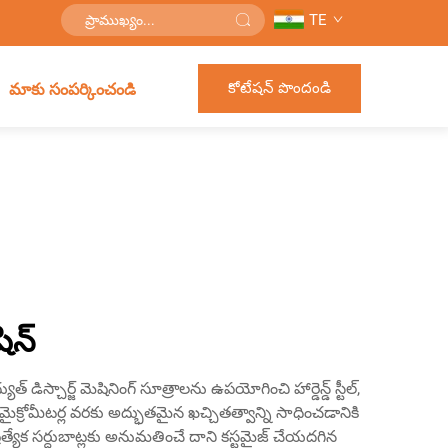
TE
కోటేషన్ పొందండి
మాకు సంపర్కించండి
షిన్
 డిస్చార్జ్ మెషినింగ్ సూత్రాలను ఉపయోగించి హార్డెన్డ్ స్టీల్,
ైక్రోమీటర్ల వరకు అద్భుతమైన ఖచ్చితత్వాన్ని సాధించడానికి
ప్రత్యేక సర్దుబాట్లకు అనుమతించే దాని కస్టమైజ్ చేయదగిన