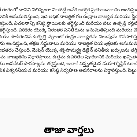
యారీ రంగంలో దానిని విభిన్నంగా నిలబెట్టే అనేక ఆకర్షక ప్రయోజనాలను అంది
ానికి అనుమతిస్తుంది, ఇది అధిక నాణ్యత గల రంధ్రాల నాణ్యత మరియు స్థిరత
ారిస్తుంది, విచలనాన్ని కనిష్ఠ స్థాయిలకు తగ్గిస్తుంది మరియు పలు ఉత్పత్తి రన
గ్గిస్తుంది, పరికరం యొక్క నిరంతర పనితీరును అనుమతిస్తుంది మరియు మొత
రియు పొడిగించిన ఉత్పత్తి చక్రాలలో రంధ్రం నాణ్యతను నిలుపును కొనసాగిస్తుం
ందిస్తుంది, తక్షణ సర్దుబాటు మరియు నాణ్యత నియంత్రణకు అనుమతిస్తుంది.
 చేస్తుంది. మెషిన్ యొక్క శక్తి-సామర్థ్య డిజైన్ పనితీరు ఖర్చులను తగ్గి
్క ఉత్తమ నాణ్యతను నిర్ధారిస్తాయి, ఉత్తమ ఉపరితల పూరకానికి మరియు ఖచ్
ు ఆపరేటర్ పొరపాట్లను తగ్గిస్తుంది, అలాగే విస్తృతమైన డయాగ్నోస్టిక్ ట
ిశ్వసనీయత మరియు కనిష్ఠ నిర్వహణ అవసరాలను నిర్ధారిస్తుంది, పెట్టుబడిప
తాజా వార్తలు