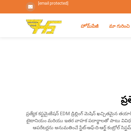
[email protected]
హోమ్‌పేజీ
మా గురించి
ప్ర
ప్రత్యేక కస్టమైజేషన్ EDM డ్రిల్లింగ్ మెషిన్ ఖచ్చితమైన తయారీ
టైటానియం మరియు ఇతర వాహక పదార్థాలతో పాటు వివిధ పదార్థా
ఆపరేటర్లను అనుమతించే స్టేట్-ఆఫ్-ది-ఆర్ట్ కంట్రోల్ సి