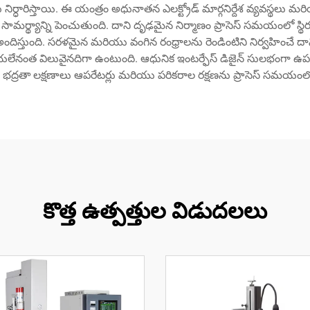
ర్ధారిస్తాయి. ఈ యంత్రం అధునాతన ఎలక్ట్రోడ్ మార్గనిర్దేశ వ్యవస్థలు మర
్యాన్ని పెంచుతుంది. దాని దృఢమైన నిర్మాణం ప్రాసెస్ సమయంలో స్థిరత్వాన్ని
ణను అందిస్తుంది. సరళమైన మరియు వంగిన రంధ్రాలను రెండింటిని నిర్వహించే
నంత విలువైనదిగా ఉంటుంది. ఆధునిక ఇంటర్ఫేస్ డిజైన్ సులభంగా ఉపయోగ
ణ భద్రతా లక్షణాలు ఆపరేటర్లు మరియు పరికరాల రక్షణను ప్రాసెస్ సమయంలో ని
కొత్త ఉత్పత్తుల విడుదలలు