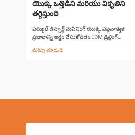
యొక్క ఒత్తిడిని మరియు వికృతిని
తగ్గిస్తుంది
విద్యుత్ డిస్చార్జ్ మెషినింగ్ యొక్క విప్లవాత్మక
ప్రభావాన్ని అర్థం చేసుకోవడం EDM డ్రిల్లింగ్
ఆధునిక తయారీ సాంకేతికతలో అత్యంత
మరిన్ని చూడండి
గణనీయమైన పురోగతులలో ఒకటిగా నిలిచింది.
ఈ సంక్లిష్టమైన మెషినింగ్ ప్రక్రియ పరిశ్రమలు
పూర్వ-...