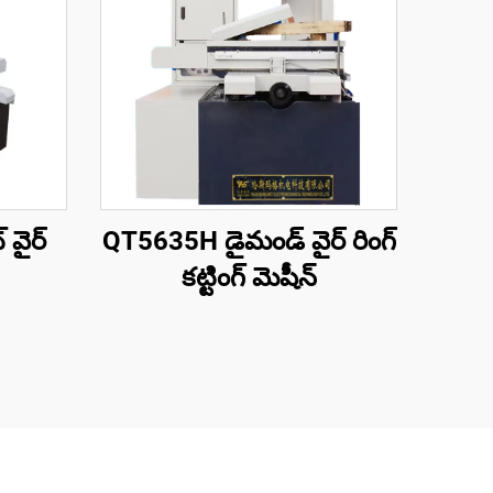
 వైర్
QT5635H డైమండ్ వైర్ రింగ్
కట్టింగ్ మెషీన్