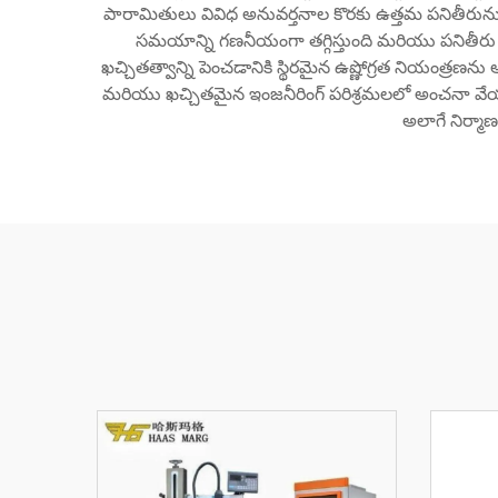
పారామితులు వివిధ అనువర్తనాల కొరకు ఉత్తమ పనితీరును ని
సమయాన్ని గణనీయంగా తగ్గిస్తుంది మరియు పనితీరు సామర్థ
ఖచ్చితత్వాన్ని పెంచడానికి స్థిరమైన ఉష్ణోగ్రత నియంత్ర
మరియు ఖచ్చితమైన ఇంజనీరింగ్ పరిశ్రమలలో అంచనా వేయలే
అలాగే నిర్మా