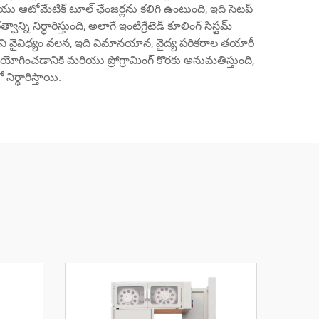
ియు ఆటోమేటిక్ టూల్ ఛేంజర్లను కలిగి ఉంటుంది, ఇది సెటప్
 నిర్ధారిస్తుంది, అలాగే ఇంటిగ్రేటెడ్ కూలింగ్ సిస్టమ్
 దాని వైవిధ్యం వలన, ఇది విమానయాన, వైద్య పరికరాల తయారీ
ించడానికి మరియు ప్రోగ్రామింగ్ కొరకు అనుమతిస్తుంది,
ర్ధారిస్తాయి.