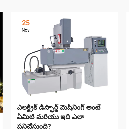
25
Nov
ఎలక్ట్రిక్ డిస్ఛార్జ్ మెషినింగ్ అంటే
ఏమిటి మరియు ఇది ఎలా
పనిచేస్తుంది?