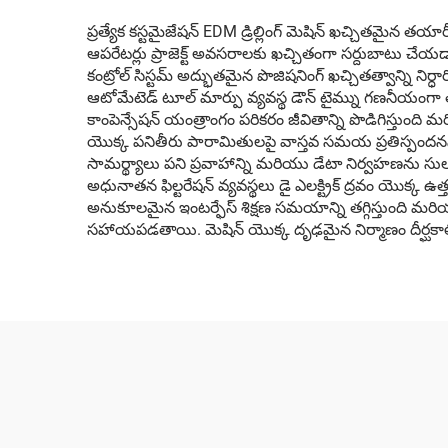
ప్రత్యేక కస్టమైజేషన్ EDM డ్రిల్లింగ్ మెషిన్ ఖచ్చితమైన త
ఆపరేటర్లు ప్రాజెక్ట్ అవసరాలకు ఖచ్చితంగా సర్దుబాటు చేయడ
కంట్రోల్ సిస్టమ్ అద్భుతమైన పొజిషనింగ్ ఖచ్చితత్వాన్ని నిర్ధ
ఆటోమేటెడ్ టూల్ మార్పు వ్యవస్థ డౌన్ టైమ్ను గణనీయంగా త
కాంపెన్సేషన్ యంత్రాంగం పరికరం జీవితాన్ని పొడిగిస్తుంది మ
యొక్క పనితీరు పారామితులపై వాస్తవ సమయ ప్రతిస్పందనను అ
సామర్థ్యాలు పని ప్రవాహాన్ని మరియు డేటా నిర్వహణను సులభతరం
అధునాతన ఫిల్టరేషన్ వ్యవస్థలు డై ఎలక్ట్రిక్ ద్రవం యొక
అనుకూలమైన ఇంటర్ఫేస్ శిక్షణ సమయాన్ని తగ్గిస్తుంది మరియ
సహాయపడతాయి. మెషిన్ యొక్క దృఢమైన నిర్మాణం దీర్ఘకాలిక వ