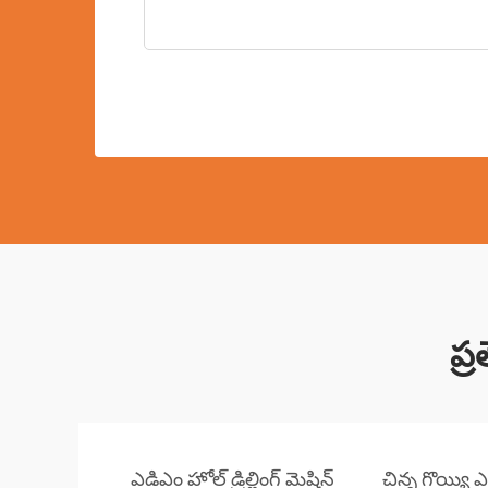
ప్ర
ఎడిఎం హోల్ డ్రిల్లింగ్ మెషిన్
చిన్న గొయ్యి ఎడ