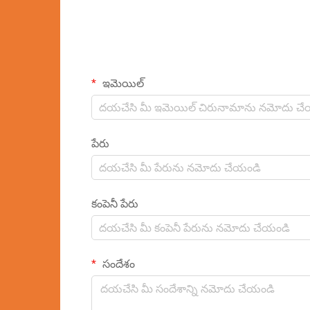
ఇమెయిల్
పేరు
కంపెనీ పేరు
సందేశం