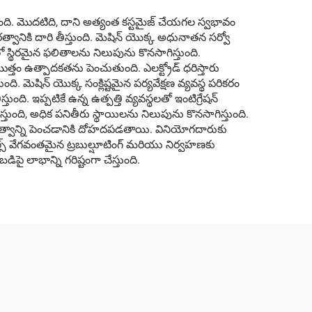
స్తుంది. మొదటిది, దాని అత్యంత కస్టమైజ్ చేయగల స్వభావం
్వానికి దారి తీస్తుంది. మెషిన్ యొక్క అధునాతన సర్వో
్లలో స్థిరమైన ఫలితాలను నిలుపును కొనసాగిస్తుంది.
్తం ఉత్పాదకతను పెంచుతుంది. ఎలక్ట్రోడ్ ధరిస్తారు
ది. మెషిన్ యొక్క సంక్లిష్టమైన పర్యవేక్షణ వ్యవస్థ పరికరం
 ఇప్పటికే ఉన్న ఉత్పత్తి వ్యవస్థలతో ఇంటిగ్రేషన్
స్తుంది, అధిక పనితీరు స్థాయిలను నిలుపును కొనసాగిస్తుంది.
చితత్వాన్ని పెంచడానికి దోహదపడతాయి. వినియోగదారుకు
ూల్స్ వేగవంతమైన ట్రబుల్షూటింగ్ మరియు నిర్వహణకు
ై లాభాన్ని గరిష్టంగా చేస్తుంది.