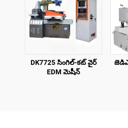
DK7725 సింగిల్-కట్ వైర్
జెడి
EDM మెషీన్