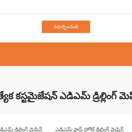
సమర్పించండి
త్యేక కస్టమైజేషన్ ఎడిఎమ్ డ్రిల్లింగ్ మె
ిఎమ్ డ్రిల్లింగ్ మెషిన్
ఎడిఎమ్ ఫాస్ట్ హోల్ డ్రిల్లింగ్ మెషిన్