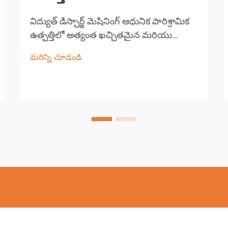
విద్యుత్ డిస్చార్జ్ మెషినింగ్ ఆధునిక పారిశ్రామిక
ఉత్పత్తిలో అత్యంత ఖచ్చితమైన మరియు
బహుముఖ ఉత్పత్తి ప్రక్రియలలో ఒకటిగా
మరిన్ని చూడండి
నిలుస్తుంది. ఈ అభివృద్ధి చెందిన మెషినింగ్ పద్ధతి
వాహక పని పదార్థాల నుండి పదార్థాన్ని
తొలగించడానికి నియంత్రిత విద్యుత్ డిస్చార్జ్‌లను
ఉపయోగిస్తుంది...