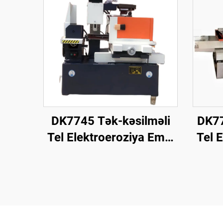
DK7745 Tək-kəsilməli
DK77
Tel Elektroeroziya Emal
Tel 
Maşını