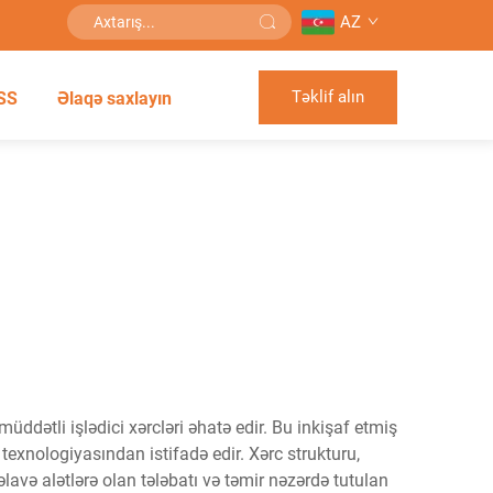
AZ
Təklif alın
SS
Əlaqə saxlayın
ddətli işlədici xərcləri əhatə edir. Bu inkişaf etmiş
texnologiyasından istifadə edir. Xərc strukturu,
avə alətlərə olan tələbatı və təmir nəzərdə tutulan