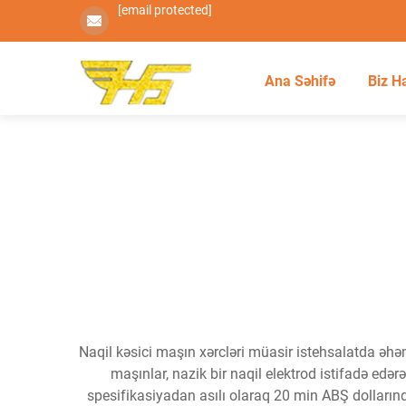
[email protected]
Ana Səhifə
Biz H
Naqil kəsici maşın xərcləri müasir istehsalatda əhəm
maşınlar, nazik bir naqil elektrod istifadə edə
spesifikasiyadan asılı olaraq 20 min ABŞ dollarınd