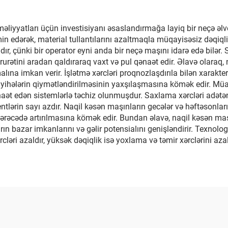
əliyyatları üçün investisiyanı əsaslandırmağa layiq bir neçə əlve
əmin edərək, material tullantılarını azaltmaqla müqayisəsiz dəqiq
dır, çünki bir operator eyni anda bir neçə maşını idarə edə bilər. 
ərurətini aradan qaldıraraq vaxt və pul qənaət edir. Əlavə olaraq
a imkan verir. İşlətmə xərcləri proqnozlaşdırıla bilən xarakter da
ayihələrin qiymətləndirilməsinin yaxşılaşmasına kömək edir. Müas
qənaət edən sistemlərlə təchiz olunmuşdur. Saxlama xərcləri adə
ərin sayı azdır. Naqil kəsən maşınların gecələr və həftəsonları q
rəcədə artırılmasına kömək edir. Bundan əlavə, naqil kəsən maşınl
ın bazar imkanlarını və gəlir potensialını genişləndirir. Texnol
cləri azaldır, yüksək dəqiqlik isə yoxlama və təmir xərclərini azal