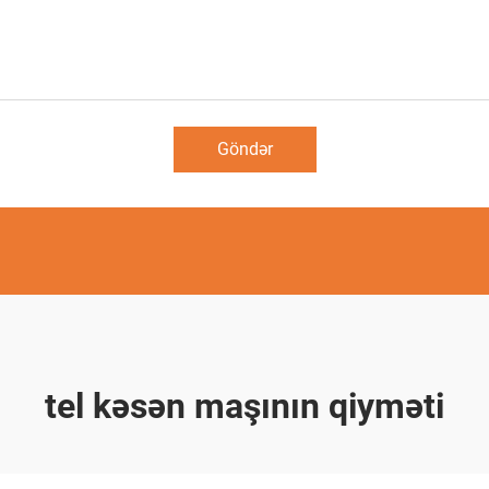
Göndər
tel kəsən maşının qiyməti