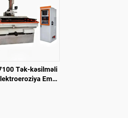
100 Tək-kəsilməli
Elektroeroziya Emal
Maşını