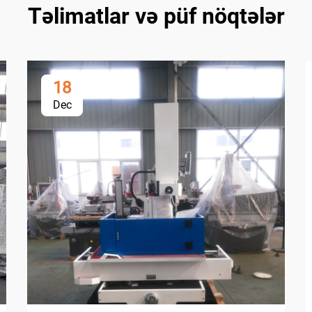
Təlimatlar və püf nöqtələr
18
Dec