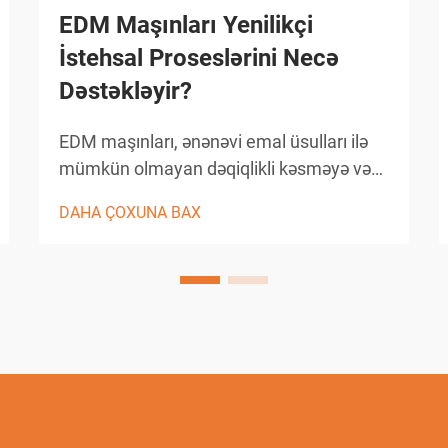
EDM Maşınları Yenilikçi
İstehsal Proseslərini Necə
Dəstəkləyir?
EDM maşınları, ənənəvi emal üsulları ilə
mümkün olmayan dəqiqlikli kəsməyə və
mürəkkəb həndəsi formalara forma
DAHA ÇOXUNA BAX
verilməyə imkan verərək müasir istehsalı
inqilab etdirmişdir. Bu cür inkişaf etmiş
elektrik boşalması emal sistemləri kon...