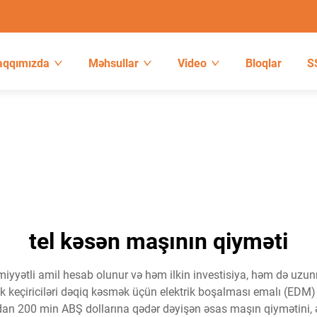
aqqımızda
Məhsullar
Video
Bloqlar
S
tel kəsən maşının qiyməti
iyyətli amil hesab olunur və həm ilkin investisiya, həm də uzunmü
rək keçiriciləri dəqiq kəsmək üçün elektrik boşalması emalı (EDM) 
an 200 min ABŞ dollarına qədər dəyişən əsas maşın qiymətini, əl