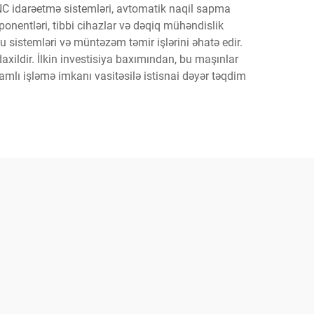
 CNC idarəetmə sistemləri, avtomatik naqil sapma
onentləri, tibbi cihazlar və dəqiq mühəndislik
ş su sistemləri və müntəzəm təmir işlərini əhatə edir.
ildir. İlkin investisiya baxımından, bu maşınlar
lı işləmə imkanı vasitəsilə istisnai dəyər təqdim