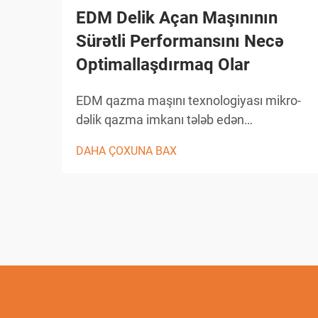
EDM Delik Açan Maşınının
Sürətli Performansını Necə
Optimallaşdırmaq Olar
EDM qazma maşını texnologiyası mikro-
dəlik qazma imkanı tələb edən
sənayelərdə dəqiq istehsalı
DAHA ÇOXUNA BAX
inqilablaşdırmışdır. Bu mürəkkəb elektrik
boşalması maşınları 0,0 kimi kiçik
dəliklərin yaradılmasında bənzərsiz
dəqiqlik təmin edir...