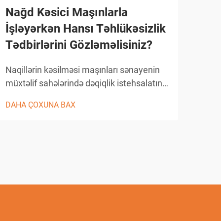
Nağd Kəsici Maşınlarla
EDM
İşləyərkən Hansı Təhlükəsizlik
Etd
Tədbirlərini Gözləməlisiniz?
Art
Naqillərin kəsilməsi maşınları sənayenin
Müas
müxtəlif sahələrində dəqiqlik istehsalatını
səna
inqilablaşdırmış, mürəkkəb formalı və incə
saxl
DAHA ÇOXUNA BAX
DAH
dizaynların kəsilməsində bənzərsiz
etiba
dəqiqlik təmin etmişdir. Bu irəlli elektrik
mürə
boşalması emal (EDM) sistemləri nazik
nümu
naqilin elektro...
emal