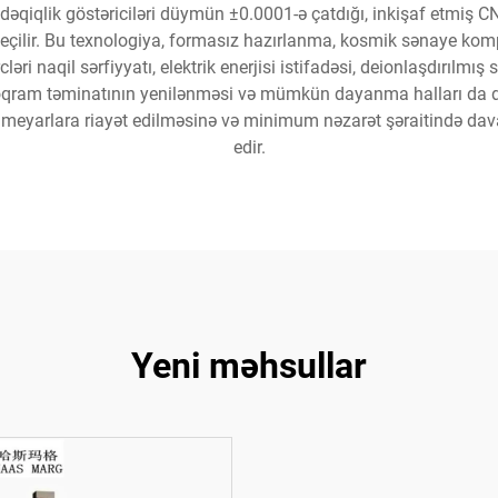
ar, dəqiqlik göstəriciləri düymün ±0.0001-ə çatdığı, inkişaf etmiş
seçilir. Bu texnologiya, formasız hazırlanma, kosmik sənaye komp
cləri naqil sərfiyyatı, elektrik enerjisi istifadəsi, deionlaşdırılmı
roqram təminatının yenilənməsi və mümkün dayanma halları da dax
meyarlara riayət edilməsinə və minimum nəzarət şəraitində davam
edir.
Yeni məhsullar