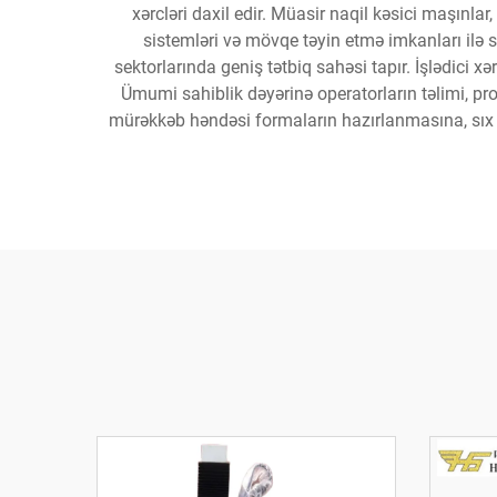
xərcləri daxil edir. Müasir naqil kəsici maşınl
sistemləri və mövqe təyin etmə imkanları ilə 
sektorlarında geniş tətbiq sahəsi tapır. İşlədici xər
Ümumi sahiblik dəyərinə operatorların təlimi, p
mürəkkəb həndəsi formaların hazırlanmasına, sıx 