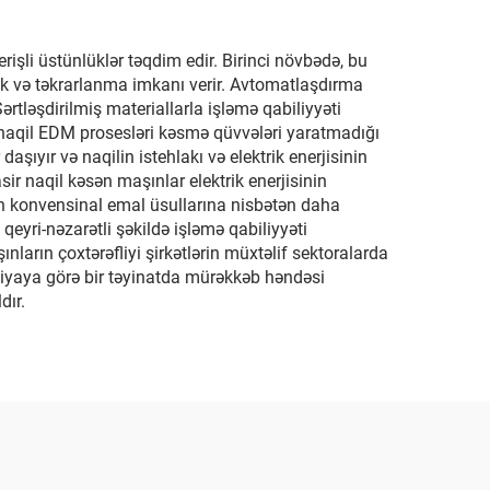
rişli üstünlüklər təqdim edir. Birinci növbədə, bu
lik və təkrarlanma imkanı verir. Avtomatlaşdırma
Sərtləşdirilmiş materiallarla işləmə qabiliyyəti
, naqil EDM prosesləri kəsmə qüvvələri yaratmadığı
şıyır və naqilin istehlakı və elektrik enerjisinin
ir naqil kəsən maşınlar elektrik enerjisinin
tən konvensinal emal üsullarına nisbətən daha
eyri-nəzarətli şəkildə işləmə qabiliyyəti
arın çoxtərəfliyi şirkətlərin müxtəlif sektoralarda
ogiyaya görə bir təyinatda mürəkkəb həndəsi
dır.