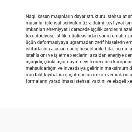
Naqil kəsən maşınların dəyər strukturu istehsalat əm
maşınlar istehsal seriyaları üzrə daimi keyfiyyət t
imkanları əhəmiyyətli dərəcədə işçilik xərclərini azal
texnologiyası, istilik müalicəsindən sonra emalın z
üçün deformasiyaya uğramadan zərif hissələrin emalın
istifadəsinə əsasən dəqiq hesablanıla bilər, bu da l
istehlakını və işlətmə xərclərini azaldan enerjiyə 
aşağıdır, çünki aşınmaya meyilli mexaniki komponentl
məhsuldarlığın və investisiya gəlirinin maksimum də
müxtəlif layihələrə qoşulmasına imkan verərək onlar
formaların yaradılması istehsal vaxtını və əlaqəli xər