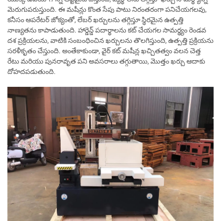
మెరుగుపరుస్తుంది. ఈ మషీన్లు కొంత సేపు పాటు నిరంతరంగా పనిచేయగలవు,
కనీసం ఆపరేటర్ జోక్యంతో, లేబర్ ఖర్చులను తగ్గిస్తూ స్థిరమైన ఉత్పత్తి
నాణ్యతను కాపాడుతుంది. హార్డెన్డ్ పదార్థాలను కట్ చేయగల సామర్థ్యం రెండవ
దశ ప్రక్రియలను, వాటికి సంబంధించిన ఖర్చులను తొలగిస్తుంది, ఉత్పత్తి ప్రక్రియను
సరళీకృతం చేస్తుంది. అంతేకాకుండా, వైర్ కట్ మషీన్ల ఖచ్చితత్వం వలన చెత్త
రేటు మరియు పునరావృత పని అవసరాలు తగ్గుతాయి, మొత్తం ఖర్చు ఆదాకు
దోహదపడుతుంది.