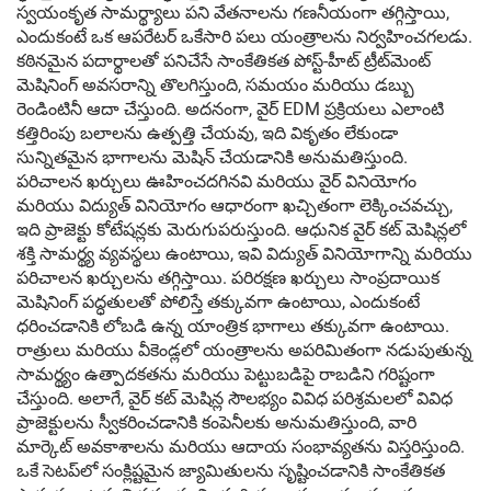
స్వయంకృత సామర్థ్యాలు పని వేతనాలను గణనీయంగా తగ్గిస్తాయి,
ఎందుకంటే ఒక ఆపరేటర్ ఒకేసారి పలు యంత్రాలను నిర్వహించగలడు.
కఠినమైన పదార్థాలతో పనిచేసే సాంకేతికత పోస్ట్-హీట్ ట్రీట్‌మెంట్
మెషినింగ్ అవసరాన్ని తొలగిస్తుంది, సమయం మరియు డబ్బు
రెండింటినీ ఆదా చేస్తుంది. అదనంగా, వైర్ EDM ప్రక్రియలు ఎలాంటి
కత్తిరింపు బలాలను ఉత్పత్తి చేయవు, ఇది వికృతం లేకుండా
సున్నితమైన భాగాలను మెషిన్ చేయడానికి అనుమతిస్తుంది.
పరిచాలన ఖర్చులు ఊహించదగినవి మరియు వైర్ వినియోగం
మరియు విద్యుత్ వినియోగం ఆధారంగా ఖచ్చితంగా లెక్కించవచ్చు,
ఇది ప్రాజెక్టు కోటేషన్లకు మెరుగుపరుస్తుంది. ఆధునిక వైర్ కట్ మెషిన్లలో
శక్తి సామర్థ్య వ్యవస్థలు ఉంటాయి, ఇవి విద్యుత్ వినియోగాన్ని మరియు
పరిచాలన ఖర్చులను తగ్గిస్తాయి. పరిరక్షణ ఖర్చులు సాంప్రదాయిక
మెషినింగ్ పద్ధతులతో పోలిస్తే తక్కువగా ఉంటాయి, ఎందుకంటే
ధరించడానికి లోబడి ఉన్న యాంత్రిక భాగాలు తక్కువగా ఉంటాయి.
రాత్రులు మరియు వీకెండ్లలో యంత్రాలను అపరిమితంగా నడుపుతున్న
సామర్థ్యం ఉత్పాదకతను మరియు పెట్టుబడిపై రాబడిని గరిష్టంగా
చేస్తుంది. అలాగే, వైర్ కట్ మెషిన్ల సౌలభ్యం వివిధ పరిశ్రమలలో వివిధ
ప్రాజెక్టులను స్వీకరించడానికి కంపెనీలకు అనుమతిస్తుంది, వారి
మార్కెట్ అవకాశాలను మరియు ఆదాయ సంభావ్యతను విస్తరిస్తుంది.
ఒకే సెటప్‌లో సంక్లిష్టమైన జ్యామితులను సృష్టించడానికి సాంకేతికత