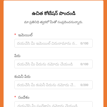
ఉచిత కోటేషన్ పొందండి
మా ప్రతినిధి త్వరలో మీతో సంప్రదించనున్నారు.
ఇమెయిల్
0/100
పేరు
0/100
కంపెనీ పేరు
0/200
సందేశం