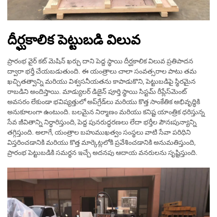
దీర్ఘకాలిక పెట్టుబడి విలువ
ప్రారంభ వైర్ కట్ మెషిన్ ఖర్చు దాని పెద్ద స్థాయి దీర్ఘకాలిక విలువ ప్రతిపాదన
ద్వారా భర్తీ చేయబడుతుంది. ఈ యంత్రాలు చాలా సంవత్సరాల పాటు తమ
ఖచ్చితత్వాన్ని మరియు విశ్వసనీయతను కాపాడుకొని, పెట్టుబడిపై స్థిరమైన
రాబడిని అందిస్తాయి. మాడ్యులర్ డిజైన్ పూర్తి స్థాయి సిస్టమ్ రీప్లేస్‌మెంట్
అవసరం లేకుండా భవిష్యత్తులో అప్‌గ్రేడ్‌లు మరియు కొత్త సాంకేతిక అభివృద్ధికి
అనుకూలంగా ఉంటుంది. బలమైన నిర్మాణం మరియు కనిష్ట యాంత్రిక ధరిస్తున్న
సేవ జీవితాన్ని నిర్ధారిస్తుంది, పెద్ద పునరుద్ధరణలు లేదా భర్తీల పౌనఃపున్యాన్ని
తగ్గిస్తుంది. అలాగే, యంత్రాల బహుముఖత్వం సంస్థలు వాటి సేవా పరిధిని
విస్తరించడానికి మరియు కొత్త మార్కెట్లలోకి ప్రవేశించడానికి అనుమతిస్తుంది,
ప్రారంభ పెట్టుబడికి సమర్థన ఇచ్చే అదనపు ఆదాయ వనరులను సృష్టిస్తుంది.