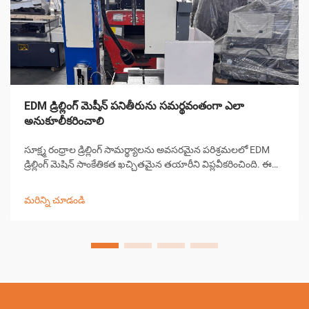
EDM డ్రిల్లింగ్ మెషీన్ పనితీరును సమర్థవంతంగా ఎలా
అనుకూలీకరించాలి
సూక్ష్మ రంధ్రాల డ్రిల్లింగ్ సామర్థ్యాలను అవసరమైన పరిశ్రమలలో EDM
డ్రిల్లింగ్ మెషిన్ సాంకేతికత ఖచ్చితమైన తయారీని విప్లవీకరించింది. ఈ
సంక్లిష్టమైన విద్యుత్ డిస్చార్జ్ మెషిన్లు 0.0... కంటే చిన్న రంధ్రాలను
సృష్టించడంలో అసమానమైన ఖచ్చితత్వాన్ని అందిస్తాయి
మరిన్ని చూడండి