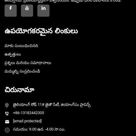
అందిస్తాయి. ప్రపంచవ్యాప్తంగా విశ్వసనీయం. ఇప్పుడు ధరల వివరాలను కోరండి.
ఉపయోగకరమైన లింకులు
మాకు సంబంధించినది
ఉత్పత్తులు
ప్రశ్నలు మరియు సమాధానాలు
మమ్మల్ని సంప్రదించండి
చిరునామా
తైలియాంగ్ రోడ్ 11# తైజౌ సిటీ, జియాంగ్‌సు ప్రావిన్స్
+86-13182442305
[email protected]
సమయం: 9.00 ఉద. -4.00 సా.యి.