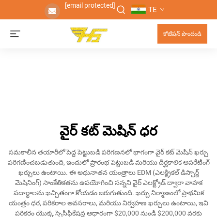
[email protected]
TE
కోటేషన్ పొందండి
వైర్ కట్ మెషిన్ ధర
సమకాలీన తయారీలో పెద్ద పెట్టుబడి పరిగణనలో భాగంగా వైర్ కట్ మెషిన్ ఖర్చు
పరిగణించబడుతుంది, ఇందులో ప్రారంభ పెట్టుబడి మరియు దీర్ఘకాలిక ఆపరేటింగ్
ఖర్చులు ఉంటాయి. ఈ అధునాతన యంత్రాలు EDM (ఎలక్ట్రికల్ డిస్చార్జ్
మెషినింగ్) సాంకేతికతను ఉపయోగించి సన్నని వైర్ ఎలక్ట్రోడ్ ద్వారా వాహక
పదార్థాలను ఖచ్చితంగా కోయడం జరుగుతుంది. ఖర్చు నిర్మాణంలో ప్రాథమిక
యంత్రం ధర, పరికరాల అవసరాలు, మరియు నిర్వహణ ఖర్చులు ఉంటాయి, ఇవి
పరికరం యొక్క స్పెసిఫికేషన్ల ఆధారంగా $20,000 నుండి $200,000 వరకు