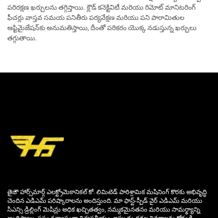
పరిరక్షణ ఖర్చులను తగ్గిస్తాయి. క్లౌడ్ కనెక్టివిటీ మరియు రిమోట్ మానిటరింగ్
ఫీచర్లు వాస్తవ సమయ పనితీరు పర్యవేక్షణ మరియు పని పారామితుల
ఆప్టిమైజేషన్‌కు అనుమతిస్తాయి, దీంతో పరికరం యొక్క నడుస్తున్న ఖర్చులు
తగ్గుతాయి.
తైజౌ హార్స్‌మార్గ్ ఎలక్ట్రోమెకానికల్ కో. లిమిటెడ్ పారిశ్రామిక మషినింగ్ కొరకు అభివృద్ధి
చెందిన ఎడిఎమ్ పరిష్కారాలను అందిస్తుంది. మా ఫాస్ట్-స్పీడ్ వైర్ ఎడిఎమ్ మరియు
సిఎన్సి డ్రిల్లింగ్ మెషిన్లు అధిక ఖచ్చితత్వం, నమ్మకమైనతనం మరియు సామర్థ్యాన్ని