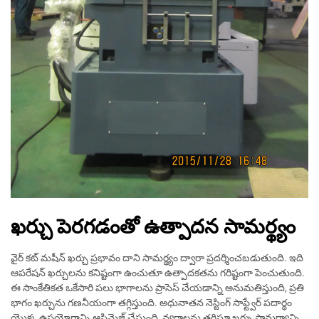
ఖర్చు పెరగడంతో ఉత్పాదన సామర్థ్యం
వైర్ కట్ మషీన్ ఖర్చు ప్రభావం దాని సామర్థ్యం ద్వారా ప్రదర్శించబడుతుంది. ఇది
ఆపరేషన్ ఖర్చులను కనిష్టంగా ఉంచుతూ ఉత్పాదకతను గరిష్టంగా పెంచుతుంది.
ఈ సాంకేతికత ఒకేసారి పలు భాగాలను ప్రాసెస్ చేయడాన్ని అనుమతిస్తుంది, ప్రతి
భాగం ఖర్చును గణనీయంగా తగ్గిస్తుంది. అధునాతన నెస్టింగ్ సాఫ్ట్వేర్ పదార్థం
యొక్క ఉపయోగాన్ని ఆప్టిమైజ్ చేస్తుంది, వ్యర్థాలను తగ్గిస్తూ ఖర్చు సామర్థ్యాన్ని