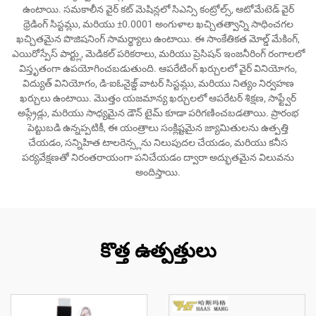
ఉంటాయి. సమకాలీన వైర్ కట్ మెషిన్లలో సిఎన్సి కంట్రోల్స్, ఆటోమేటెడ్ వైర్
థ్రెడింగ్ సిస్టమ్లు, మరియు ±0.0001 అంగుళాల ఖచ్చితత్వాన్ని సాధించగల
ఖచ్చితమైన పొజిషనింగ్ సామర్థ్యాలు ఉంటాయి. ఈ సాంకేతికత మోల్డ్ మేకింగ్,
ఎయిరోస్పేస్ పార్ట్లు, మెడికల్ పరికరాలు, మరియు ప్రెసిషన్ ఇంజనీరింగ్ రంగాలలో
విస్తృతంగా ఉపయోగించబడుతుంది. ఆపరేటింగ్ ఖర్చులలో వైర్ వినియోగం,
విద్యుత్ వినియోగం, డి-ఐఓనైజ్డ్ వాటర్ సిస్టమ్లు, మరియు నిత్యం నిర్వహణ
ఖర్చులు ఉంటాయి. మొత్తం యజమాన్య ఖర్చులలో ఆపరేటర్ శిక్షణ, సాఫ్ట్వేర్
అప్గ్రేడ్లు, మరియు సాధ్యమైన డౌన్ టైమ్ కూడా పరిగణించబడతాయి. ప్రారంభ
పెట్టుబడి ఉన్నప్పటికీ, ఈ యంత్రాలు సంక్లిష్టమైన జ్యామితులను ఉత్పత్తి
చేయడం, సన్నిహిత టాలరెన్స్లను నిలుపుదల చేయడం, మరియు కనీస
పర్యవేక్షణతో నిరంతరాయంగా పనిచేయడం ద్వారా అద్భుతమైన విలువను
అందిస్తాయి.
కొత్త ఉత్పత్తులు