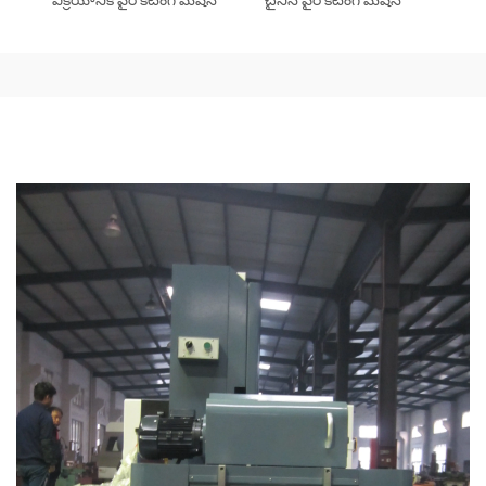
విక్రయానికి వైర్ కటింగ్ మెషిన్
చైనీస్ వైర్ కటింగ్ మెషిన్