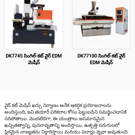
DK7745 సింగిల్-కట్ వైర్ EDM
DK77100 సింగిల్-కట్ వైర్
మెషీన్
EDM మెషీన్
వైర్ కట్ మెషిన్ ఖర్చు నిర్మాణం అనేక ఆకర్షక ప్రయోజనాలను
అందిస్తుంది, ఇవి తయారీ పరికరాల కోసం పెట్టుబడిని సమర్థించడానికి
సరిపోతాయి. మొదటిదిగా, ఈ యంత్రాలు అసమానమైన
ఖచ్చితత్వాన్ని, పునరావృతాన్ని అందిస్తాయి, ఉత్పత్తి పరుగులలో
స్థిరమైన నాణ్యతను నిర్ధారిస్తాయి మరియు పదార్థం వృథా అవుతుంది.