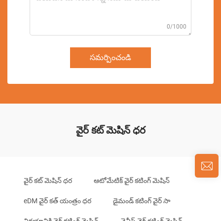
0/1000
సమర్పించండి
వైర్ కట్ మెషిన్ ధర
వైర్ కట్ మెషిన్ ధర
ఆటోమేటిక్ వైర్ కటింగ్ మెషిన్
eDM వైర్ కత్ యంత్రం ధర
డైమండ్ కటింగ్ వైర్ సా