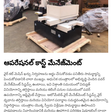
ఆపరేషనల్ కాస్ట్ మేనేజ్‌మెంట్
వైర్ కట్ మెషిన్ ఖర్చు నిర్వహణను అర్థం చేసుకోవడం పనితీరు సామర్థ్యాన్ని
పెంచుకోవడానికి చాలా ముఖ్యం. ఆధునిక యంత్రాలలో అభివృద్ధి చెందిన పవర్
మేనేజ్‌మెంట్ సిస్టమ్స్ ఉంటాయి, ఇవి విశ్రాంతి సమయంలో విద్యుత్
వినియోగాన్ని తగ్గిస్తాయి మరియు కటింగ్ పనుల సమయంలో పవర్
ఉపయోగాన్ని ఆప్టిమైజ్ చేస్తాయి. ఆటోమేటెడ్ వైర్ మేనేజ్‌మెంట్ సిస్టమ్స్ వైర్
వృథాను తగ్గిస్తాయి మరియు వినియోగ పదార్థాల సమర్థవంతమైన ఉపయోగాన్ని
నిర్ధారిస్తాయి. యంత్రాల యొక్క స్వీయ విశ్లేషణ సామర్థ్యాలు ఊహించని
పాడవడాలను నివారించడానికి మరియు ఊహాగాన పరిరక్షణ షెడ్యూలింగ్ ద్వారా