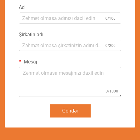
Ad
0/100
Şirkətin adı
0/200
Mesaj
0/1000
Göndər