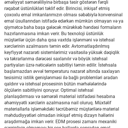
əməliyyat səmərəliliyinə birbaşa təsir göstərən fərqli
rəqabət üstünlükləri təklif edir. Birincisi, inkişaf etmiş
çoxoxlu emal imkanlarımızın olması səbəbiylə konvensinal
emal üsullarından istifadə edərkən mümkün olmayan və ya
qiymətcə baha başa gələcək mürəkkəb həndəsi formaların
hazırlanmasına imkan verir. Bu texnoloji üstünlük
müştərilər üçün daha qısa vaxtda işlənməni və istehsal
xərclərinin azalmasını təmin edir. Avtomatlaşdırılmış
keyfiyyət nəzarəti sistemlərimiz vasitəsilə yüksək dəqiqlik
və təkrarlanma dərəcəsi saxlanılır və böyük istehsal
partiyaları üzrə nəticələrin sabitliyi təmin edilir. İstehsala
başlamazdan əvvəl temperaturu nəzarət altında saxlayan
tesisimiz istilik genişlənməsi ilə bağlı problemləri aradan
qaldırır və istehsal prosesinin bütün mərhələlərində
ölçülərin sabitliyini qoruyur. Optimal istehsal
planlaşdırması və səmərəli material istifadəsi hesabına
əhəmiyyətli xərclərin azalmasına nail oluruq. Müxtəlif
materiallarla işləməkdəki təcrübəmiz müştərilərə material
məhdudiyyətləri olmadan inkişaf etmiş dizayn həllərini
araşdırmağa imkan verir. EDM prosesi zamanı mexaniki
gərginliyin olmaması bir çox hallarda sonradan emal