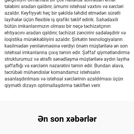
tələbini aradan qaldırır, ümumi istehsal vaxtını və xərcləri
azaldır. Keyfiyyəti heç bir şəkildə təhdid etmədən sürətli
layihələr üçün flexible iş qrafiki təklif edirik. Sahədaxili
bütün imkanlarımızın olması bir neçə təchizatçının
ehtiyacını aradan qaldırır, təchizat zəncirini sadələşdirir və
loqistika mürəkkəbliyini azaldır. Şirkətin texnologiyaların
kəsilmədən yenilənməsinə verdiyi önəm müştərilərə ən son
istehsal imkanlarına çıxış təmin edir. Şəffaf qiymətləndirmə
strukturumuz və ətraflı sənədləşmə müştərilərə aydın layihə
şəffaflığı və xərclərin nəzarətini təmin edir. Bundan əlavə,
təcrübəli mühəndislər komandamız istehsalın
asanlaşdırılması və istehsal xərclərinin azaldılması üçün
qiymətli dizayn optimallaşdırma təklifləri verir.
Ən son xəbərlər