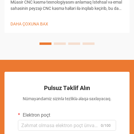
Müasir CNC kəsmə texnologiyasını anlamaq İstehsal və emal
sahəsinin peyzajı CNC kəsmə həlləri ilə inqilab keçirib, bu da
təchizatxanaların dəqiqlikli kəsmə tapşırıqlarına yanaşma
üsullarını dəyişib. Bu mürəkkəb sistemlər kompüterlə
DAHA ÇOXUNA BAX
birləşmiş...
Pulsuz Təklif Alın
Nümayəndəmiz sizinlə tezliklə əlaqə saxlayacaq.
Elektron poçt
0/100