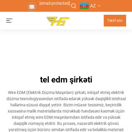
[email protected]
AZ
Təklif alın
tel edm şirkəti
Wire EDM (Elektrik Düzmə Maşınları) şirkəti, inkişaf etmiş elektrik
düzmə texnologiyasından istifadə edərək yüksək dəqiqlikli istehsal
həllərinə xüsusi diqqət yetirir. Bizim müasir tesisimiz, keçiricilik
xassəsinə malik materiallarda mürəkkəb həndəsəni kəsmək üçün
inkişaf etmiş wire EDM maşınlarından istifadə edir və yüksək
dəqiqlik nümayiş etdirir. Bu proses, nəzarətli elektrik qövsü
yaratmaq üçün bürünc simdən istifadə edir və beləliklə materialı