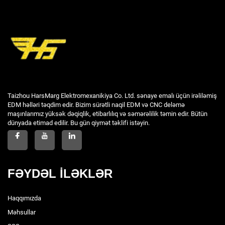
Taizhou HarsMarg Elektromexanikiya Co. Ltd. sənaye emalı üçün irəliləmiş
EDM həlləri təqdim edir. Bizim sürətli naqil EDM və CNC deləmə
maşınlarımız yüksək dəqiqlik, etibarlılıq və səmərəlilik təmin edir. Bütün
dünyada etimad edilir. Bu gün qiymət təklifi istəyin.
FƏYDƏL İLƏKLƏR
Haqqımızda
Məhsullar