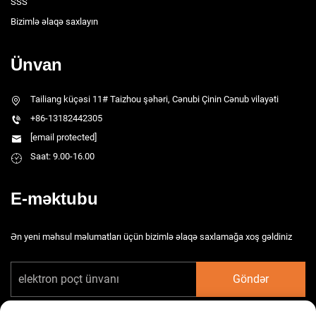
SSS
Bizimlə əlaqə saxlayın
Ünvan
Tailiang küçəsi 11# Taizhou şəhəri, Cənubi Çinin Cənub vilayəti
+86-13182442305
[email protected]
Saat: 9.00-16.00
E-məktubu
Ən yeni məhsul məlumatları üçün bizimlə əlaqə saxlamağa xoş gəldiniz
Göndər