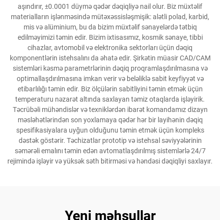
aşındırır, ±0.0001 düymə qədər dəqiqliyə nail olur. Biz müxtəlif
materialların işlənməsində mütəxəssisləşmişik: alətli polad, karbid,
mis və alüminium, bu da bizim müxtəlif sənayelərdə tətbiq
edilməyimizi təmin edir. Bizim ixtisasımız, kosmik sənaye, tibbi
cihazlar, avtomobil və elektronika sektorları üçün dəqiq
komponentlərin istehsalını da əhatə edir. Şirkətin müasir CAD/CAM
sistemləri kəsmə parametrlərinin dəqiq proqramlaşdırılmasına və
optimallaşdırılmasına imkan verir və beləliklə sabit keyfiyyət və
etibarlılığı təmin edir. Biz ölçülərin sabitliyini təmin etmək üçün
temperaturu nəzarət altında saxlayan təmiz otaqlarda işləyirik.
Təcrübəli mühəndislər və texniklərdən ibarət komandamız dizayn
məsləhətlərindən son yoxlamaya qədər hər bir layihənin dəqiq
spesifikasiyalara uyğun olduğunu təmin etmək üçün kompleks
dəstək göstərir. Təchizatlar prototip və istehsal səviyyələrinin
səmərəli emalını təmin edən avtomatlaşdırılmış sistemlərlə 24/7
rejimində işləyir və yüksək səth bitirməsi və həndəsi dəqiqliyi saxlayır.
Yeni məhsullar