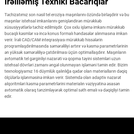
İrəliləmiş Texniki Bacarıqlar
Təchizatımız son nəsil tel eroziya maşınlarını özündə birləşdirir və bu
maşınlar istehsal imkanlarını genişləndirən mürəkkəb
xüsusiyyətlərlə təchiz edilmişdir. Çox oxlu işləmə imkanı mürəkkəb
bucaqlı kəsmlər və incə konus formalı həndəsələr alınmasına imkan
verir. İrəli CAD/CAM inteqrasiyası mürəkkəb hissələrin
proqramlaşdırılmasında səmərəliliyi artırır və kəsmə parametrlərinin
ən yüksək səmərəliliyə çatdırılması üçün optimallaşdırır. Maşınların
avtomatik tel gərginliyi nəzarəti və qopma təyini sistemləri uzun
istehsal dövrləri zamanı əngəl olunmayan işləməni təmin edir. Bizim
texnologiyamız 16 düymlük qalınlığa qədər olan materialların dəqiq
ölçülərlə işlənməsinə imkan verir. Sistemdə olan adaptiv nəzarət
alqoritmləri kəsmə parametrlərini materialın vəziyyətinə əsasən
avtomatik olaraq tənzimləyərək optimal səth emalı və dəqiqliyi təmin
edir.