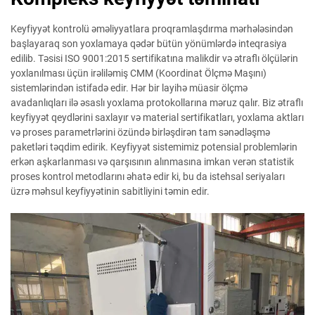
Keyfiyyət kontrolü əməliyyatlara proqramlaşdırma mərhələsindən
başlayaraq son yoxlamaya qədər bütün yönümlərdə inteqrasiya
edilib. Təsisi ISO 9001:2015 sertifikatına malikdir və ətraflı ölçülərin
yoxlanılması üçün irəliləmiş CMM (Koordinat Ölçmə Maşını)
sistemlərindən istifadə edir. Hər bir layihə müasir ölçmə
avadanlıqları ilə əsaslı yoxlama protokollarına məruz qalır. Biz ətraflı
keyfiyyət qeydlərini saxlayır və material sertifikatları, yoxlama aktları
və proses parametrlərini özündə birləşdirən tam sənədləşmə
paketləri təqdim edirik. Keyfiyyət sistemimiz potensial problemlərin
erkən aşkarlanması və qarşısının alınmasına imkan verən statistik
proses kontrol metodlarını əhatə edir ki, bu da istehsal seriyaları
üzrə məhsul keyfiyyətinin sabitliyini təmin edir.