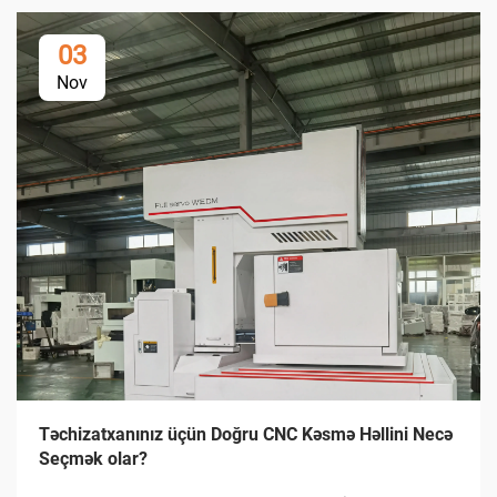
03
Nov
Təchizatxanınız üçün Doğru CNC Kəsmə Həllini Necə
Seçmək olar?