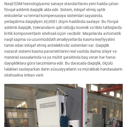
Naqil EDM texnologiyamız sənaye standartlarını yeni həddə çatan
fövqəl-addımlı dəqiqlik əldə edir. Sistem, inkişaf etmiş optik
enkoderlər və termal kompensasiya sistemləri sayəsində,
yerləşdirmə dəqiqliyini ±0,0001 düym həddində saxlayır. Bu fövqəl-
addımlı dəqiqlik, toleransların qəti olduğu kosmik və tibbi tətbiqlərdə
kritik komponentlərin istehsalı üçün vacibdir. Maşınlarda avtomatik
naqil sapma və uzunmüddətli əməliyyatlarda kəsmə keyfiyyətini
təmin edən inkişaf etmiş antielektroliz sistemləri var. Dəqiqlik
nəzarət sistemi kəsmə parametrlərini real vaxtda daima izləyir və
material xassələrində və ya mühit şəraitində baş verən hər hansı
dəyişikliklərə görə tənzimləmə edir. Bu dərəcədə dəqiqlik, ölçülü
tələbləri saxlayarkən dərin xüsusiyyətlərin və mürəkkəb həndəsələrin
istehsalına imkan verir.