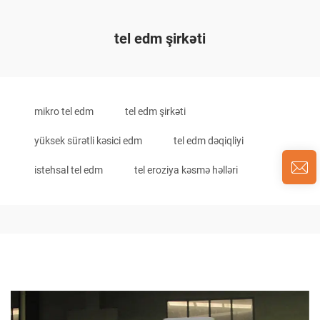
tel edm şirkəti
mikro tel edm
tel edm şirkəti
yüksek sürətli kəsici edm
tel edm dəqiqliyi
istehsal tel edm
tel eroziya kəsmə həlləri