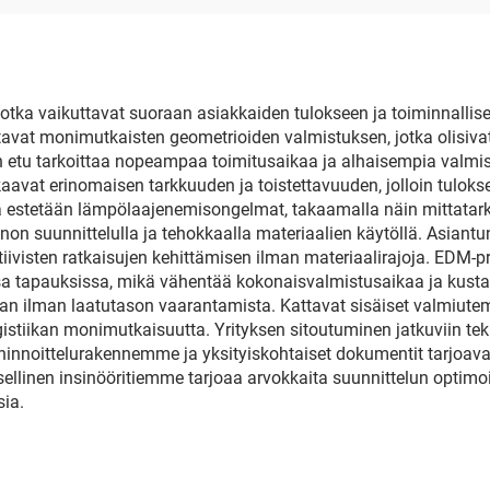
, jotka vaikuttavat suoraan asiakkaiden tulokseen ja toiminnalli
vat monimutkaisten geometrioiden valmistuksen, jotka olisiv
en etu tarkoittaa nopeampaa toimitusaikaa ja alhaisempia valmi
vat erinomaisen tarkkuuden ja toistettavuuden, jolloin tulokse
 estetään lämpölaajenemisongelmat, takaamalla näin mittatar
nnon suunnittelulla ja tehokkaalla materiaalien käytöllä. Asi
tiivisten ratkaisujen kehittämisen ilman materiaalirajoja. EDM
ssa tapauksissa, mikä vähentää kokonaisvalmistusaikaa ja kus
aan ilman laatutason vaarantamista. Kattavat sisäiset valmiutem
gistiikan monimutkaisuutta. Yrityksen sitoutuminen jatkuviin tek
innoittelurakennemme ja yksityiskohtaiset dokumentit tarjoavat
llinen insinööritiemme tarjoaa arvokkaita suunnittelun optimoi
ia.