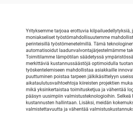
Yrityksemme tarjoaa erottuvia kilpailuedellytyksiä
moniakseliset työstömahdollisuutemme mahdollista
perinteisillä työstömenetelmillä. Tämä teknologin
automatisoidut laadunvalvontajärjestelmämme takaa
Toimitilamme lämpötilan säädetyssä ympäristössä
merkittäviä kustannussäästöjä optimoidulla tuota
työskentelemiseen mahdollistaa asiakkaille innova
puuttuminen poistaa tarpeen jälkikäsittelyyn usei
aikataulutusvaihtoehtoja kiireisten projektien muk
mikä yksinkertaistaa toimitusketjua ja vähentää lo
pääsyn uusimpiin valmistusteknologioihin. Selkeä h
kustannusten hallintaan. Lisäksi, meidän kokemukse
valmistettavuutta ja vähentää valmistuskustannuks