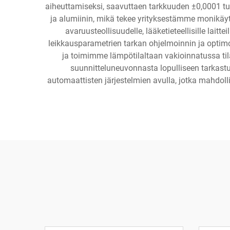
aiheuttamiseksi, saavuttaen tarkkuuden ±0,0001 tu
ja alumiinin, mikä tekee yrityksestämme monikäyt
avaruusteollisuudelle, lääketieteellisille lai
leikkausparametrien tarkan ohjelmoinnin ja optim
ja toimimme lämpötilaltaan vakioinnatussa ti
suunnitteluneuvonnasta lopulliseen tarkastu
automaattisten järjestelmien avulla, jotka mahdol