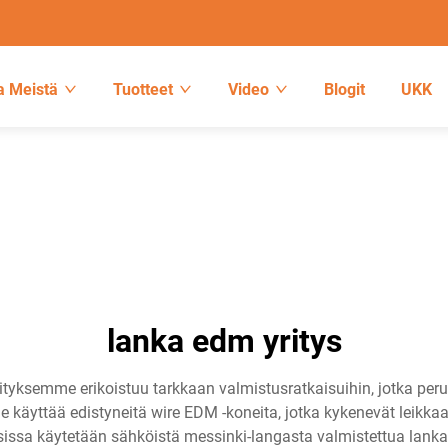
a Meistä
Tuotteet
Video
Blogit
UKK
lanka edm yritys
ityksemme erikoistuu tarkkaan valmistusratkaisuihin, jotka per
 käyttää edistyneitä wire EDM -koneita, jotka kykenevät leikk
issa käytetään sähköistä messinki-langasta valmistettua lankaa,