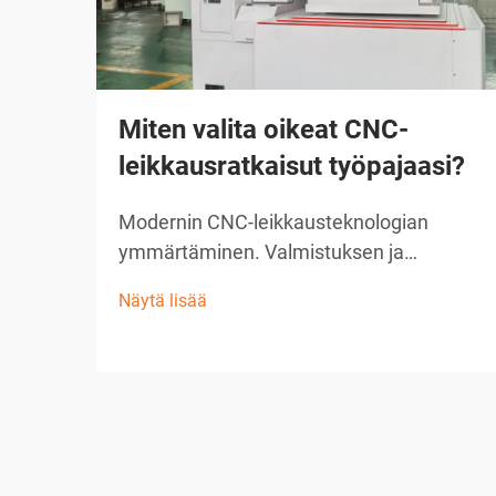
Miten valita oikeat CNC-
leikkausratkaisut työpajaasi?
Modernin CNC-leikkausteknologian
ymmärtäminen. Valmistuksen ja
käsittelyn ala on vallankoinnut
Näytä lisää
uudistuneella CNC-leikkausratkaisulla,
joka on muuttanut tapaa, jolla työpajat
lähestyvät tarkkuusleikkaustehtäviä.
Nämä kehittyneet järjestelmät yhdistävät
tietokoneen ...