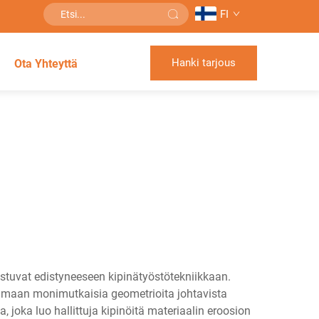
FI
Hanki tarjous
Ota Yhteyttä
ustuvat edistyneeseen kipinätyöstötekniikkaan.
aamaan monimutkaisia geometrioita johtavista
 joka luo hallittuja kipinöitä materiaalin eroosion