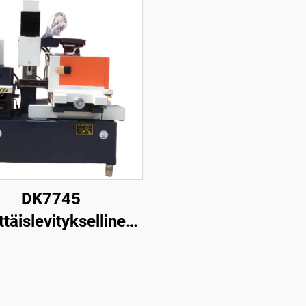
DK7745
ttäislevityksellinen
nganpuristuskone