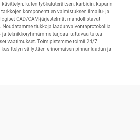
sittelyn, kuten työkaluteräksen, karbidin, kuparin
 tarkkojen komponenttien valmistuksen ilmailu- ja
eknologiset CAD/CAM-järjestelmät mahdollistavat
en. Noudatamme tiukkoja laadunvalvontaprotokollia
i- ja teknikkoryhmämme tarjoaa kattavaa tukea
niset vaatimukset. Toimipistemme toimii 24/7
 käsittelyn säilyttäen erinomaisen pinnanlaadun ja