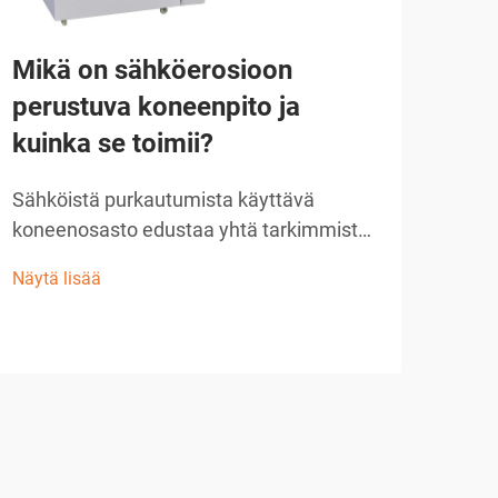
Mikä on sähköerosioon
perustuva koneenpito ja
Mik
kuinka se toimii?
tär
Sähköistä purkautumista käyttävä
val
koneenosasto edustaa yhtä tarkimmista
ja monipuolisimmista
Lank
Näytä lisää
valmistusmenetelmistä nykyaikaisessa
ja m
teollisessa tuotannossa. Tämä kehittynyt
valm
Näytä
koneenosoitustekniikka käyttää ohjattuja
nyky
sähköpurkauksia poistaakseen
edis
materiaalia johtavilta työkappaleilta...
sähk
työk