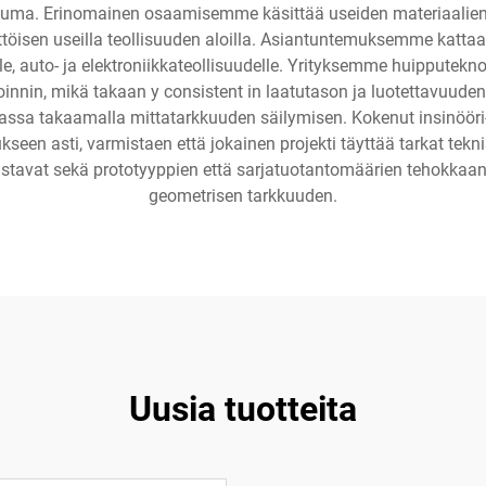
uma. Erinomainen osaamisemme käsittää useiden materiaalien kä
töisen useilla teollisuuden aloilla. Asiantuntemuksemme kattaa
tteille, auto- ja elektroniikkateollisuudelle. Yrityksemme huipput
oinnin, mikä takaan y consistent in laatutason ja luotettavuud
lassa takaamalla mittatarkkuuden säilymisen. Kokenut insinöör
kseen asti, varmistaen että jokainen projekti täyttää tarkat tek
listavat sekä prototyyppien että sarjatuotantomäärien tehokkaan
geometrisen tarkkuuden.
Uusia tuotteita