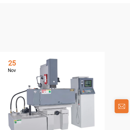
25
2
Nov
No