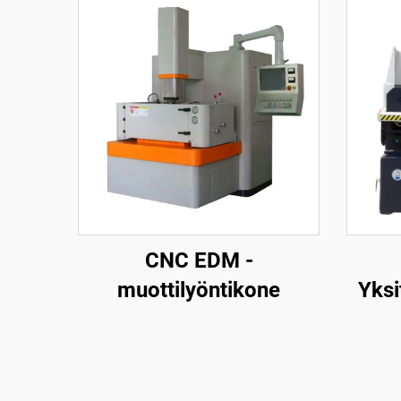
CNC EDM -
muottilyöntikone
Yksi
la