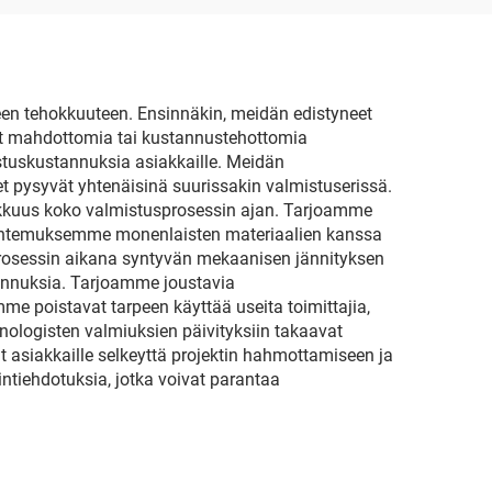
seen tehokkuuteen. Ensinnäkin, meidän edistyneet
at mahdottomia tai kustannustehottomia
stuskustannuksia asiakkaille. Meidän
t pysyvät yhtenäisinä suurissakin valmistuserissä.
kkuus koko valmistusprosessin ajan. Tarjoamme
antuntemuksemme monenlaisten materiaalien kanssa
-prosessin aikana syntyvän mekaanisen jännityksen
tannuksia. Tarjoamme joustavia
me poistavat tarpeen käyttää useita toimittajia,
nologisten valmiuksien päivityksiin takaavat
 asiakkaille selkeyttä projektin hahmottamiseen ja
ntiehdotuksia, jotka voivat parantaa