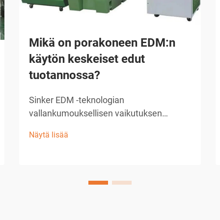
Mikä on porakoneen EDM:n
käytön keskeiset edut
tuotannossa?
Sinker EDM -teknologian
vallankumouksellisen vaikutuksen
ymmärtäminen Nykyaikainen valmistus
Näytä lisää
vaatii tarkkuutta, tehokkuutta ja
innovatiivisia ratkaisuja monimutkaisiin
koneenpito-ongelmiin. Sinker EDM, joka
tunnetaan myös ram-EDM:nä tai
perinteisenä EDM:nä, on noussut esiin
merkittävänä tekijänä...