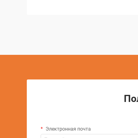
благодаря технологическим
достижениям, при этом алмазное
режущее оборудование находится на
переднем крае...
По
Электронная почта