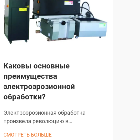
Каковы основные
Ка
преимущества
сп
электроэрозионной
ин
обработки?
пр
пр
Электроэрозионная обработка
произвела революцию в
Эле
прецизионном производстве во
рев
СМОТРЕТЬ БОЛЬШЕ
многих отраслях, обеспечивая
про