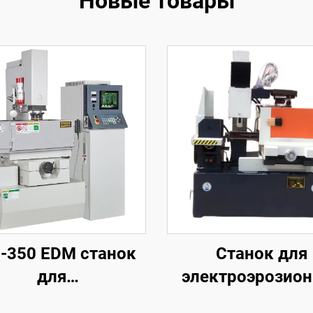
Новые товары
-350 EDM станок
Станок для
для
электроэрозио
ктроэрозионной
обработки