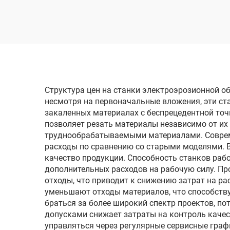
проволочным
электродом
однопроходного реза
DK7720
Структура цен на станки электроэрозионной о
несмотря на первоначальные вложения, эти с
закаленных материалах с беспрецедентной точ
позволяет резать материалы независимо от их
труднообрабатываемыми материалами. Соврем
расходы по сравнению со старыми моделями. 
качество продукции. Способность станков раб
дополнительных расходов на рабочую силу. П
отходы, что приводит к снижению затрат на р
уменьшают отходы материалов, что способству
браться за более широкий спектр проектов, п
допусками снижает затраты на контроль качес
управляться через регулярные сервисные графи