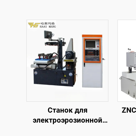
Станок для
ZNC
электроэрозионной
обработки
эле