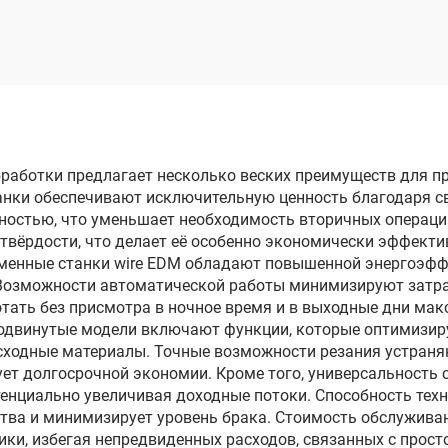
обработки
проволочны
электродом
однопроходного 
DK7745
бработки предлагает несколько веских преимуществ для п
танки обеспечивают исключительную ценность благодаря с
ностью, что уменьшает необходимость вторичных операций
 твёрдости, что делает её особенно экономически эффекти
енные станки wire EDM обладают повышенной энергоэффе
Возможности автоматической работы минимизируют затрат
отать без присмотра в ночное время и в выходные дни ма
родвинутые модели включают функции, которые оптимизи
асходные материалы. Точные возможности резания устраня
ет долгосрочной экономии. Кроме того, универсальность 
отенциально увеличивая доходные потоки. Способность тех
тва и минимизирует уровень брака. Стоимость обслуживан
ки, избегая непредвиденных расходов, связанных с просто