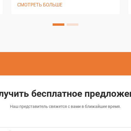
СМОТРЕТЬ БОЛЬШЕ
обеспечивая беспрецедентную
точность и универсальность при
создании микроскопических
отверстий и сложных геометрических
форм. Этот передовой метод
механической обработки использует
электрический разряд для удаления
материала, что позволяет
производить...
лучить бесплатное предложе
Наш представитель свяжется с вами в ближайшее время.