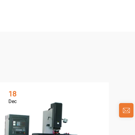
18
1
Dec
De