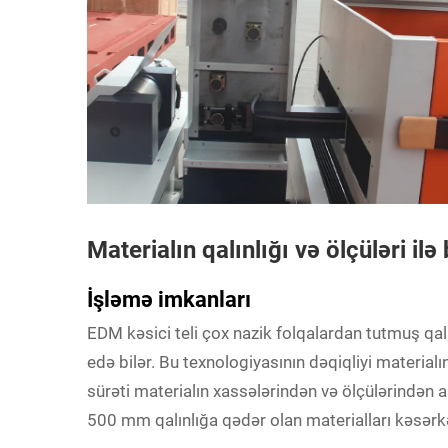
Materialın qalınlığı və ölçüləri il
İşləmə imkanları
EDM kəsici teli çox nazik folqalardan tutmuş qal
edə bilər. Bu texnologiyasının dəqiqliyi materialı
sürəti materialın xassələrindən və ölçülərindən a
500 mm qalınlığa qədər olan materialları kəsərkən