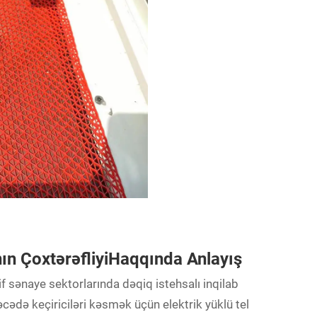
nın ÇoxtərəfliyiHaqqında Anlayış
if sənaye sektorlarında dəqiq istehsalı inqilab
cədə keçiriciləri kəsmək üçün elektrik yüklü tel