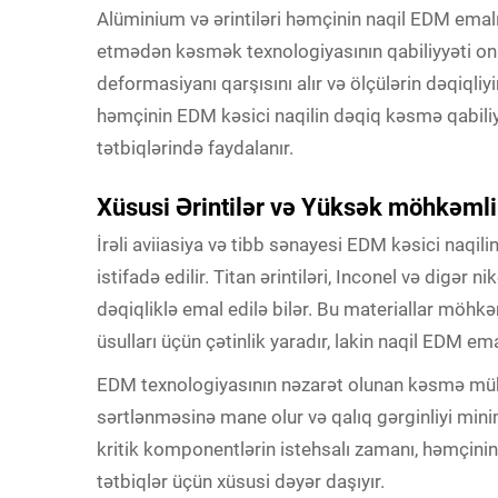
Alüminium və ərintiləri həmçinin naqil EDM ema
etmədən kəsmək texnologiyasının qabiliyyəti onu
deformasiyanı qarşısını alır və ölçülərin dəqiqliy
həmçinin EDM kəsici naqilin dəqiq kəsmə qabiliy
tətbiqlərində faydalanır.
Xüsusi Ərintilər və Yüksək möhkəmlik
İrəli aviiasiya və tibb sənayesi EDM kəsici naqili
istifadə edilir. Titan ərintiləri, Inconel və digər 
dəqiqliklə emal edilə bilər. Bu materiallar möhkəm
üsulları üçün çətinlik yaradır, lakin naqil EDM em
EDM texnologiyasının nəzarət olunan kəsmə mühi
sərtlənməsinə mane olur və qalıq gərginliyi mini
kritik komponentlərin istehsalı zamanı, həmçinin 
tətbiqlər üçün xüsusi dəyər daşıyır.