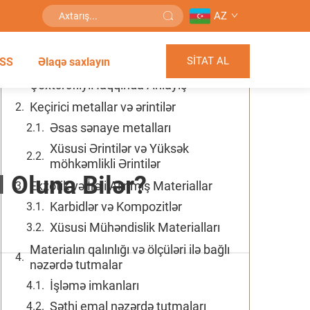
AZ
Mündəricat
SİTAT AL
SS
Əlaqə saxlayın
Tel ilə EDM Materiallarının Emalının
ÇoxtərəfliyiHaqqında Anlayış
Keçirici metallar və ərintilər
Əsas sənaye metalları
Xüsusi Ərintilər və Yüksək
möhkəmlikli Ərintilər
l Oluna Bilər?
Ekzotik və İrəli Alınmış Materiallar
Karbidlər və Kompozitlər
Xüsusi Mühəndislik Materialları
Materialın qalınlığı və ölçüləri ilə bağlı
nəzərdə tutmalar
İşləmə imkanları
Səthi emal nəzərdə tutmaları