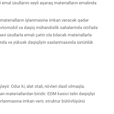
i emal üsullarını xeyli aşaraq materialların emalında
 materialların işlənməsinə imkan verəcək qədər
 avtomobil və dəqiq mühəndislik sahələrində istifadə
əvi üsullarla emalı çətin ola biləcək materiallarla
nda və yüksək dəqiqliyin saxlanmasında üstünlük
əyir. Odur ki, alət stali, növləri daxil olmaqla,
n materiallardan biridir. EDM kəsici telin dəqiqliyi
rlanmasına imkan verir, struktur bütövlüyünü