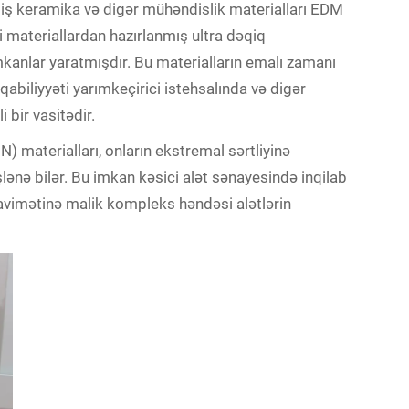
etmiş keramika və digər mühəndislik materialları EDM
adi materiallardan hazırlanmış ultra dəqiq
kanlar yaratmışdır. Bu materialların emalı zamanı
qabiliyyəti yarımkeçirici istehsalında və digər
 bir vasitədir.
N) materialları, onların ekstremal sərtliyinə
şlənə bilər. Bu imkan kəsici alət sənayesində inqilab
vimətinə malik kompleks həndəsi alətlərin