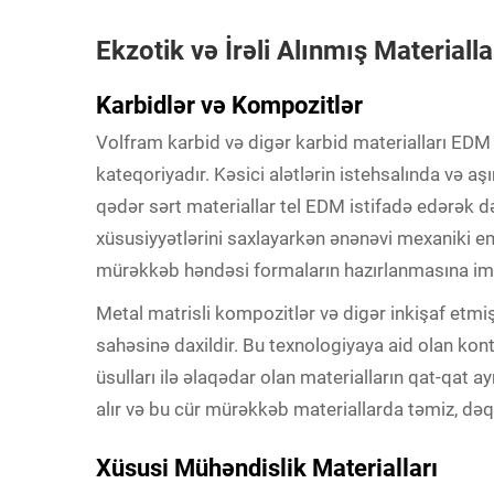
Ekzotik və İrəli Alınmış Materialla
Karbidlər və Kompozitlər
Volfram karbid və digər karbid materialları EDM k
kateqoriyadır. Kəsici alətlərin istehsalında və
qədər sərt materiallar tel EDM istifadə edərək də
xüsusiyyətlərini saxlayarkən ənənəvi mexaniki e
mürəkkəb həndəsi formaların hazırlanmasına imk
Metal matrisli kompozitlər və digər inkişaf etmi
sahəsinə daxildir. Bu texnologiyaya aid olan 
üsulları ilə əlaqədar olan materialların qat-qat ay
alır və bu cür mürəkkəb materiallarda təmiz, dəqi
Xüsusi Mühəndislik Materialları