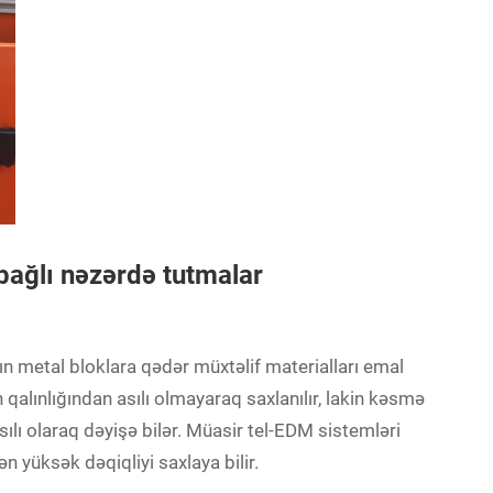
ə bağlı nəzərdə tutmalar
ın metal bloklara qədər müxtəlif materialları emal
n qalınlığından asılı olmayaraq saxlanılır, lakin kəsmə
sılı olaraq dəyişə bilər. Müasir tel-EDM sistemləri
 yüksək dəqiqliyi saxlaya bilir.