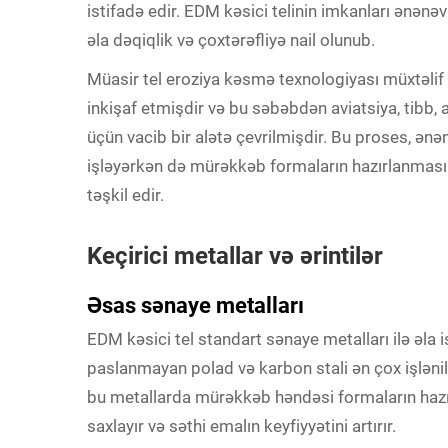
istifadə edir. EDM kəsici telinin imkanları ənənəv
əla dəqiqlik və çoxtərəfliyə nail olunub.
Müasir tel eroziya kəsmə texnologiyası müxtəlif
inkişaf etmişdir və bu səbəbdən aviatsiya, tibb,
üçün vacib bir alətə çevrilmişdir. Bu proses, ənən
işləyərkən də mürəkkəb formaların hazırlanması
təşkil edir.
Keçirici metallar və ərintilər
Əsas sənaye metalları
EDM kəsici tel standart sənaye metalları ilə əla işl
paslanmayan polad və karbon stali ən çox işlənilə
bu metallarda mürəkkəb həndəsi formaların hazı
saxlayır və səthi emalın keyfiyyətini artırır.