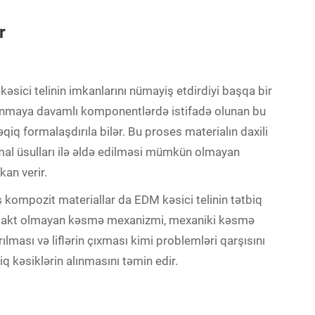
r
əsici telinin imkanlarını nümayiş etdirdiyi başqa bir
 aşınmaya davamlı komponentlərdə istifadə olunan bu
qiq formalaşdırıla bilər. Bu proses materialın daxili
mal üsulları ilə əldə edilməsi mümkün olmayan
an verir.
ş kompozit materiallar da EDM kəsici telinin tətbiq
kontakt olmayan kəsmə mexanizmi, mexaniki kəsmə
rılması və liflərin çıxması kimi problemləri qarşısını
q kəsiklərin alınmasını təmin edir.