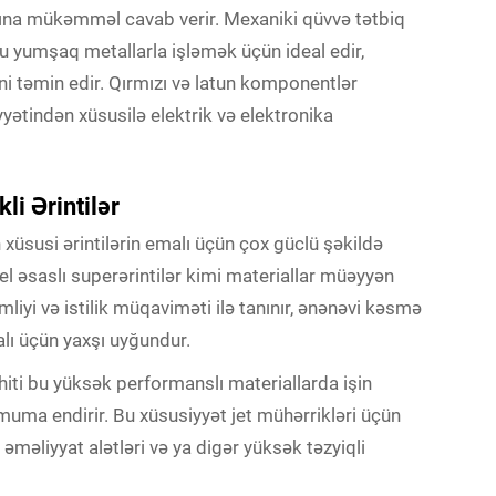
lına mükəmməl cavab verir. Mexaniki qüvvə tətbiq
 yumşaq metallarla işləmək üçün ideal edir,
ini təmin edir. Qırmızı və latun komponentlər
yətindən xüsusilə elektrik və elektronika
li Ərintilər
n xüsusi ərintilərin emalı üçün çox güclü şəkildə
nikel əsaslı superərintilər kimi materiallar müəyyən
liyi və istilik müqaviməti ilə tanınır, ənənəvi kəsmə
alı üçün yaxşı uyğundur.
ti bu yüksək performanslı materiallarda işin
muma endirir. Bu xüsusiyyət jet mühərrikləri üçün
əməliyyat alətləri və ya digər yüksək təzyiqli