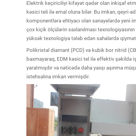
Elektrik keçiriciliyi kifayət qədər olan inkişaf 
kəsici teli ilə emal oluna bilər. Bu imkan, qeyri-
komponentlərə ehtiyacı olan sənayelərdə yeni im
çox kiçik ölçülərin saxlanılması texnologiyasının 
yüksək texnologiya tələb edən sahələrdə qiymətli
Polikristal diamant (PCD) və kubik bor nitrid (CB
baxmayaraq, EDM kəsici tel ilə effektiv şəkildə i
yaratmışdır və nəticədə daha yaxşı aşınma müqa
istehsalına imkan vermişdir.