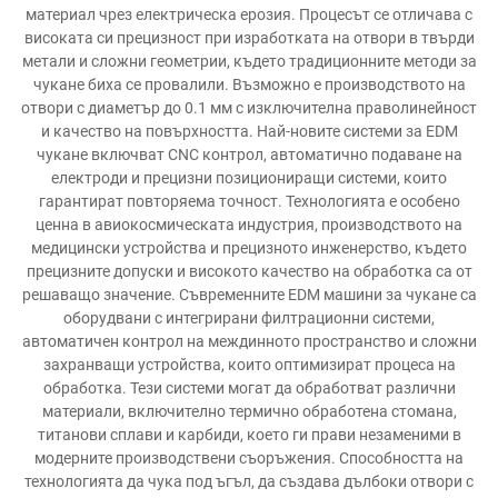
материал чрез електрическа ерозия. Процесът се отличава с
високата си прецизност при изработката на отвори в твърди
метали и сложни геометрии, където традиционните методи за
чукане биха се провалили. Възможно е производството на
отвори с диаметър до 0.1 мм с изключителна праволинейност
и качество на повърхността. Най-новите системи за EDM
чукане включват CNC контрол, автоматично подаване на
електроди и прецизни позициониращи системи, които
гарантират повторяема точност. Технологията е особено
ценна в авиокосмическата индустрия, производството на
медицински устройства и прецизното инженерство, където
прецизните допуски и високото качество на обработка са от
решаващо значение. Съвременните EDM машини за чукане са
оборудвани с интегрирани филтрационни системи,
автоматичен контрол на междинното пространство и сложни
захранващи устройства, които оптимизират процеса на
обработка. Тези системи могат да обработват различни
материали, включително термично обработена стомана,
титанови сплави и карбиди, което ги прави незаменими в
модерните производствени съоръжения. Способността на
технологията да чука под ъгъл, да създава дълбоки отвори с