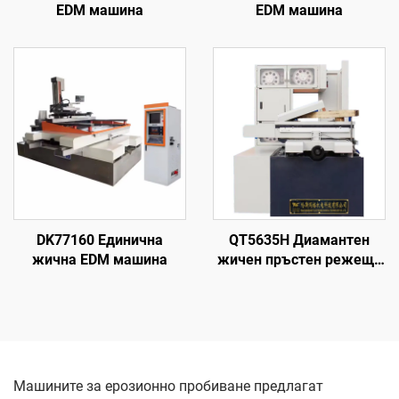
EDM машина
EDM машина
DK77160 Единична
QT5635H Диамантен
жична EDM машина
жичен пръстен режеща
машина
Машините за ерозионно пробиване предлагат