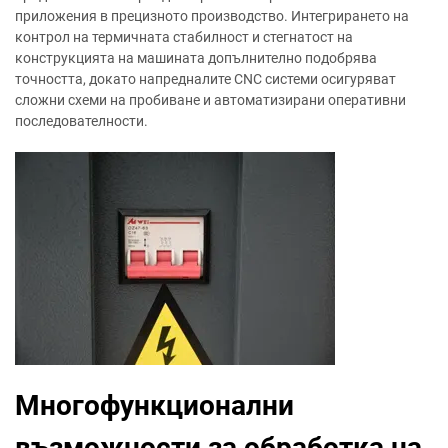
приложения в прецизното производство. Интегрирането на
контрол на термичната стабилност и стегнатост на
конструкцията на машината допълнително подобрява
точността, докато напредналите CNC системи осигуряват
сложни схеми на пробиване и автоматизирани оперативни
последователности.
Многофункционални
възможности за обработка на