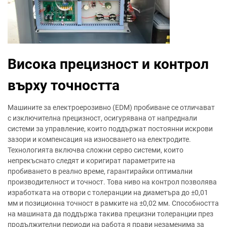
Висока прецизност и контрол
върху точността
Машините за електроерозивно (EDM) пробиване се отличават
с изключителна прецизност, осигурявана от напреднали
системи за управление, които поддържат постоянни искрови
зазори и компенсация на износването на електродите.
Технологията включва сложни серво системи, които
непрекъснато следят и коригират параметрите на
пробиването в реално време, гарантирайки оптимални
производителност и точност. Това ниво на контрол позволява
изработката на отвори с толеранции на диаметъра до ±0,01
мм и позиционна точност в рамките на ±0,02 мм. Способността
на машината да поддържа такива прецизни толеранции през
продължителни периоди на работа я прави незаменима за