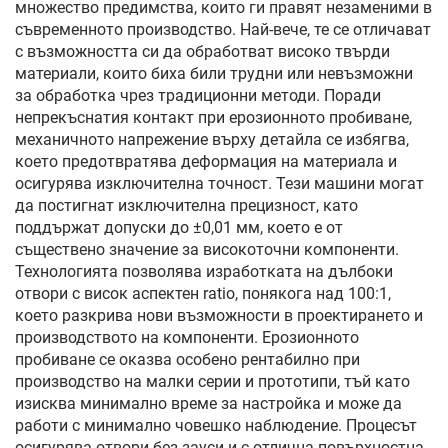
множество предимства, които ги правят незаменими в
съвременното производство. Най-вече, те се отличават
с възможността си да обработват високо твърди
материали, които биха били трудни или невъзможни
за обработка чрез традиционни методи. Поради
непрекъснатия контакт при ерозионното пробиване,
механичното напрежение върху детайла се избягва,
което предотвратява деформация на материала и
осигурява изключителна точност. Тези машини могат
да постигнат изключителна прецизност, като
поддържат допуски до ±0,01 мм, което е от
съществено значение за високоточни компоненти.
Технологията позволява изработката на дълбоки
отвори с висок аспектен ratio, понякога над 100:1,
което разкрива нови възможности в проектирането и
производството на компоненти. Ерозионното
пробиване се оказва особено рентабилно при
производство на малки серии и прототипи, тъй като
изисква минимално време за настройка и може да
работи с минимално човешко наблюдение. Процесът
осигурява отвори без зауси и с отлична повърхностна