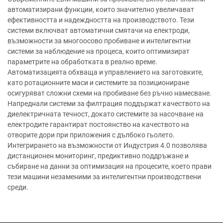
автоматизирани функции, които значително увеличават
ефективността и надеждността на производството. Тези
системи включват автоматични смятачи на електроди,
възможности за многоосово пробиване и интелигентни
системи за наблюдение на процеса, които оптимизират
параметрите на обработката в реално време.
Автоматизацията обхваща и управлението на заготовките,
като ротационните маси и системите за позициониране
осигуряват сложни схеми на пробиване без ръчно намесване.
Напреднали системи за филтрация поддържат качеството на
диелектричната течност, докато системите за насочване на
електродите гарантират постоянство на качеството на
отворите дори при приложения с дълбоко гьолето.
Интегрирането на възможности от Индустрия 4.0 позволява
дистанционен мониторинг, предиктивно поддръжане и
събиране на данни за оптимизация на процесите, което прави
тези машини незаменими за интелигентни производствени
среди.