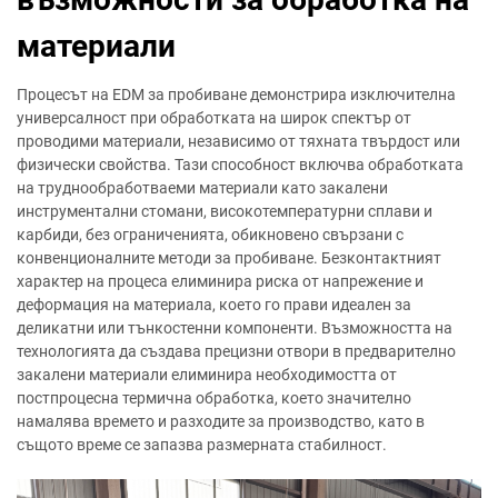
материали
Процесът на EDM за пробиване демонстрира изключителна
универсалност при обработката на широк спектър от
проводими материали, независимо от тяхната твърдост или
физически свойства. Тази способност включва обработката
на труднообработваеми материали като закалени
инструментални стомани, високотемпературни сплави и
карбиди, без ограниченията, обикновено свързани с
конвенционалните методи за пробиване. Безконтактният
характер на процеса елиминира риска от напрежение и
деформация на материала, което го прави идеален за
деликатни или тънкостенни компоненти. Възможността на
технологията да създава прецизни отвори в предварително
закалени материали елиминира необходимостта от
постпроцесна термична обработка, което значително
намалява времето и разходите за производство, като в
същото време се запазва размерната стабилност.