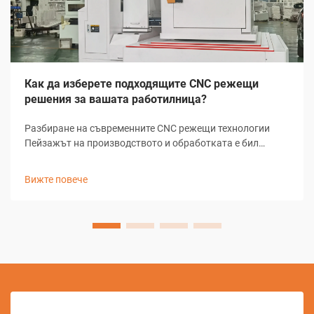
Как да изберете подходящите CNC режещи
решения за вашата работилница?
Разбиране на съвременните CNC режещи технологии
Пейзажът на производството и обработката е бил
революционизиран от CNC режещи решения, които
трансформират начина, по който цеховете подхождат
Вижте повече
към задачите за прецизно рязане. Тези сложни системи
комбинират компютърно-...