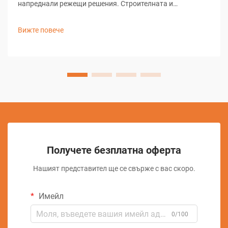
напреднали режещи решения. Строителната и
производствената индустрия переживяват значителни
трансформации благодарение на технологичния
Вижте повече
напредък, като диамантените режещи устройства стоят
начело...
Получете безплатна оферта
Нашият представител ще се свърже с вас скоро.
Имейл
0/100