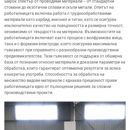
широк спектър от проводими материали – от стандартни
стомани до екзотични сплави и скъпи метали. Опитът на
работилницата включва работа с труднообработваеми
материали като карбид, инконел и титан, като се осигурва
изключително качество на повърхността и размерна точност,
независимо от твърдостта на материала. Възможностите на
работилницата включват както процеси с волфрамова жица,
така и с формови електроди, което осигурява максимална
гъвкавост при справянето с разнообразни производствени
предизвикателства. Тази гъвкавост се поддържа от обширна
база от познания относно материали и доказани параметри на
обработка, които гарантират оптимални резултати за всяка
конкретна употреба. Способността за обработка на
множество видове материали с еднаква прецизност прави
работилницата едно от пълноценни решения за сложни
производствени проекти.