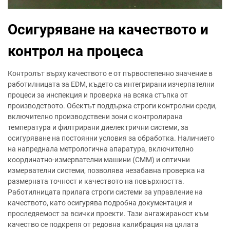
Осигуряване на качеството и
контрол на процеса
Контролът върху качеството е от първостепенно значение в
работилницата за EDM, където са интегрирани изчерпателни
процеси за инспекция и проверка на всяка стъпка от
производството. Обектът поддържа строги контролни среди,
включително производствени зони с контролирана
температура и филтрирани диелектрични системи, за
осигуряване на постоянни условия за обработка. Наличието
на напреднала метрологична апаратура, включително
координатно-измервателни машини (CMM) и оптични
измервателни системи, позволява незабавна проверка на
размерната точност и качеството на повърхността.
Работилницата прилага строги системи за управление на
качеството, като осигурява подробна документация и
проследяемост за всички проекти. Тази ангажираност към
качество се подкрепя от редовна калибрация на цялата