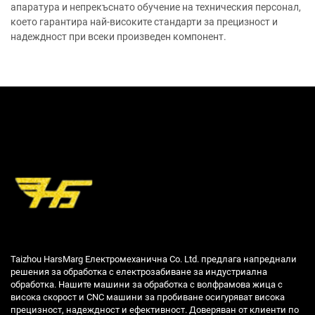
апаратура и непрекъснато обучение на техническия персонал,
което гарантира най-високите стандарти за прецизност и
надеждност при всеки произведен компонент.
Taizhou HarsMarg Електромеханична Co. Ltd. предлага напреднали
решения за обработка с електрозабиване за индустриална
обработка. Нашите машини за обработка с волфрамова жица с
висока скорост и CNC машини за пробиване осигуряват висока
прецизност, надеждност и ефективност. Доверяван от клиенти по