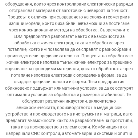
оборудвания, които чрез контролирани електрически разряди
отстраняват материал от заготовки с невероятна точност.
Процесът е отличен при създаването на сложни геометрии и
изящни модели, които биха били невъзможни за постигане
чрез конвенционални методи на обработка. Съвременните
EDM предприятия разполагат както с възможности за
обработка с жичен електрод, така и с обработка чрез
потапяне, което им позволява да се справят с разнообразни
производствени предизвикателства. Процесът на обработка с
жичен електрод използва тънък жичен електрод за прецизно
изрязване на проводими материали, докато обработката чрез
потапяне използва електроди с определена форма, за да
създаде прецизни полости и форми. Тези предприятия
обикновено поддържат климатични условия, за да се осигурят
оптимални условия за обработка и размерна стабилност. Те
обслужват различни индустрии, включително
авиокосмическата, производството на медицински
устройства и производството на инструменти и матрици, като
предлагат възможности както за разработване на прототипи,
така и за производство в големи серии. Комбинацията от
напреднали CNC контроли, автоматизирани системи и опитни