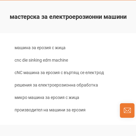
мастерска за електроерозионни машини
машина за ерозия с жица
cnc die sinking edm machine
cNC машина за ерозия с въртящ се електрод
решения за електроерозионна обработка
микро машина за ерозия с жица
производител на машини за ерозия