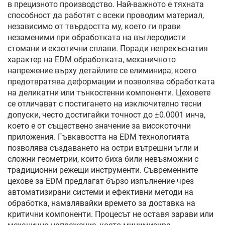
в прецизното производство. Най-важното е тяхната
способност да работят с всеки проводим материал,
независимо от твърдостта му, което ги прави
незаменими при обработката на въглеродисти
стомани и екзотични сплави. Поради непрекъснатия
характер на EDM обработката, механичното
напрежение върху детайлите се елиминира, което
предотвратява деформации и позволява обработката
на деликатни или тънкостенни компоненти. Цеховете
се отличават с постигането на изключително тесни
допуски, често достигайки точност до ±0.0001 инча,
което е от съществено значение за високоточни
приложения. Гъвкавостта на EDM технологията
позволява създаването на остри вътрешни ъгли и
сложни геометрии, които биха били невъзможни с
традиционни режещи инструменти. Съвременните
цехове за EDM предлагат бързо изпълнение чрез
автоматизирани системи и ефективни методи на
обработка, намалявайки времето за доставка на
критични компоненти. Процесът не оставя зарави или