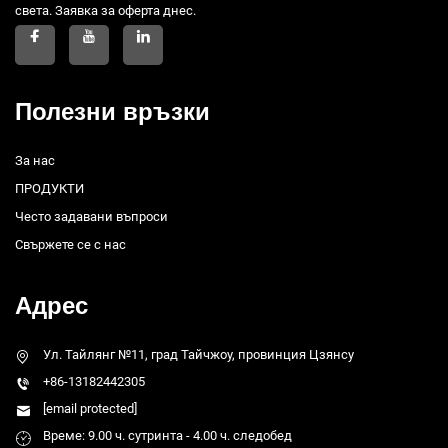
света. Заявка за оферта днес.
Полезни връзки
За нас
ПРОДУКТИ
Често задавани въпроси
Свържете се с нас
Адрес
Ул. Тайлянг №11, град Тайчжоу, провинция Цзянсу
+86-13182442305
[email protected]
Време: 9.00 ч. сутринта - 4.00 ч. следобед