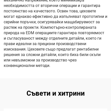
механично напрежение, което минимизира
необходимостта от вторични операции и гарантира
постоянство на качеството. Освен това, цеховете
могат еднакво ефективно да изпълняват прототипни и
серийни поръчки, осигурявайки мащабируемост за
растеж на проекти. Компютърно-контролираната
природа на EDM операциите гарантира повторяемост
и съгласуваност между отделните детайли, което ги
прави идеални за прецизни производствени
изисквания. Цеховете също предлагат рентабилни
решения за сложни детайли, които биха били скъпи
или невъзможни за производство чрез
конвенционални методи.
Съвети и хитрини