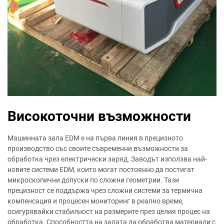
Високоточни възможности
Машинната зала EDM е на първа линия в прецизното
производство със своите съвременни възможности за
обработка чрез електрически заряд. Заводът използва най-
новите системи EDM, които могат постоянно да постигат
микроскопични допуски по сложни геометрии. Тази
прецизност се поддържа чрез сложни системи за термична
компенсация и процесен мониторинг в реално време,
осигурявайки стабилност на размерите през целия процес на
обработка. Способността на залата да обработва материали с