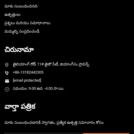
మాకు సంబంధించినది
ఉత్పత్తులు
ప్రశ్నలు మరియు సమాధానాలు
మమ్మల్ని సంప్రదించండి
చిరునామా
తైలియాంగ్ రోడ్ 11# తైజౌ సిటీ, జియాంగ్‌సు ప్రావిన్స్
+86-13182442305
[email protected]
సమయం: 9.00 ఉద. -4.00 సా.యి.
వార్తా పత్రిక
మాకు సంబంధించడానికి స్వాగతం, ప్రత్యేక ఉత్పత్తి సమాచారం కోసం