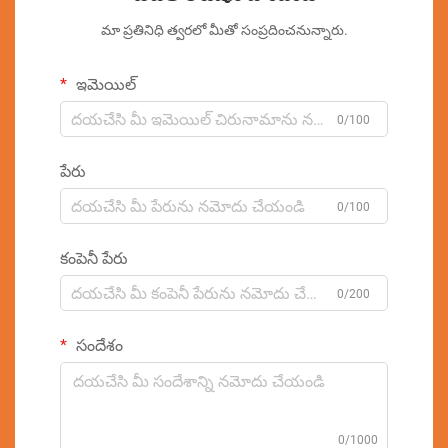
మా ప్రతినిధి త్వరలో మీతో సంప్రదించనున్నారు.
ఇమెయిల్
0/100
పేరు
0/100
కంపెనీ పేరు
0/200
సందేశం
0/1000