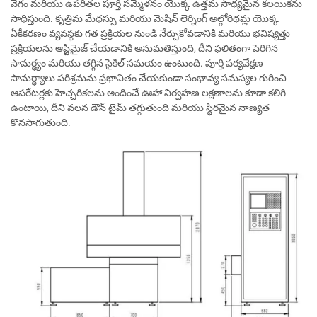
వేగం మరియు ఉపరితల పూర్తి సమ్మేళనం యొక్క ఉత్తమ సాధ్యమైన కలయికను
సాధిస్తుంది. కృత్రిమ మేధస్సు మరియు మెషిన్ లెర్నింగ్ అల్గోరిథమ్ల యొక్క
ఏకీకరణం వ్యవస్థకు గత ప్రక్రియల నుండి నేర్చుకోవడానికి మరియు భవిష్యత్తు
ప్రక్రియలను ఆప్టిమైజ్ చేయడానికి అనుమతిస్తుంది, దీని ఫలితంగా పెరిగిన
సామర్థ్యం మరియు తగ్గిన సైకిల్ సమయం ఉంటుంది. పూర్తి పర్యవేక్షణ
సామర్థ్యాలు పరిశ్రమను ప్రభావితం చేయకుండా సంభావ్య సమస్యల గురించి
ఆపరేటర్లకు హెచ్చరికలను అందించే ఊహా నిర్వహణ లక్షణాలను కూడా కలిగి
ఉంటాయి, దీని వలన డౌన్ టైమ్ తగ్గుతుంది మరియు స్థిరమైన నాణ్యత
కొనసాగుతుంది.