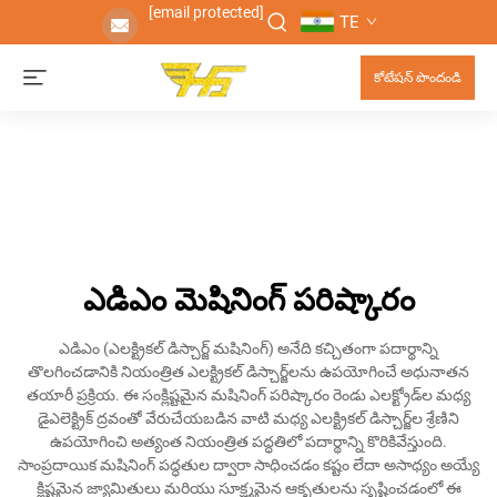
[email protected]
TE
కోటేషన్ పొందండి
ఎడిఎం మెషినింగ్ పరిష్కారం
ఎడిఎం (ఎలక్ట్రికల్ డిస్చార్జ్ మషినింగ్) అనేది కచ్చితంగా పదార్థాన్ని
తొలగించడానికి నియంత్రిత ఎలక్ట్రికల్ డిస్చార్జ్‌లను ఉపయోగించే అధునాతన
తయారీ ప్రక్రియ. ఈ సంక్లిష్టమైన మషినింగ్ పరిష్కారం రెండు ఎలక్ట్రోడ్‌ల మధ్య
డైఎలెక్ట్రిక్ ద్రవంతో వేరుచేయబడిన వాటి మధ్య ఎలక్ట్రికల్ డిస్చార్జ్‌ల శ్రేణిని
ఉపయోగించి అత్యంత నియంత్రిత పద్ధతిలో పదార్థాన్ని కొరికివేస్తుంది.
సాంప్రదాయిక మషినింగ్ పద్ధతుల ద్వారా సాధించడం కష్టం లేదా అసాధ్యం అయ్యే
క్లిష్టమైన జ్యామితులు మరియు సూక్ష్మమైన ఆకృతులను సృష్టించడంలో ఈ