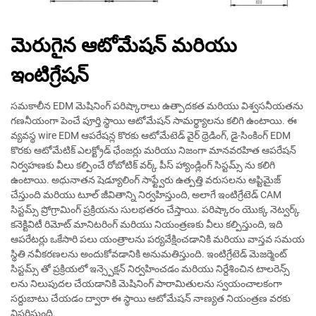
మెరుగైన ఆటోమేషన్ మరియు
ఇంటిగ్రేషన్
సమకాలీన EDM మెషినింగ్ పరిష్కారాలు ఉత్పాదకత మరియు విశ్వసనీయతను
గణనీయంగా పెంచే పూర్తి స్థాయి ఆటోమేషన్ సామర్థ్యాలను కలిగి ఉంటాయి. ఈ
వ్యవస్థ wire EDM ఆపరేషన్ల కొరకు ఆటోమేటెడ్ వైర్ థ్రెడింగ్, డై-సింకింగ్ EDM
కొరకు ఆటోమేటిక్ ఎలక్ట్రోడ్ ఛేంజర్లు మరియు నిజంగా మానవరహిత ఆపరేషన్
నిర్వహణకు వీలు కల్పించే రోబోటిక్ వర్క్ పీస్ హ్యాండ్లింగ్ సిస్టమ్స్ ను కలిగి
ఉంటాయి. అధునాతన షెడ్యూలింగ్ సాఫ్ట్వేరు ఉత్పత్తి వరుసలను ఆప్టిమైజ్
చేస్తుంది మరియు టూల్ జీవితాన్ని నిర్వహిస్తుంది, అలాగే ఇంటిగ్రేటెడ్ CAM
సిస్టమ్స్ ప్రోగ్రామింగ్ ప్రక్రియను సులభతరం చేస్తాయి. పరిష్కారం యొక్క నెట్వర్క్
కనెక్టివిటీ రిమోట్ మానిటరింగ్ మరియు నియంత్రణకు వీలు కల్పిస్తుంది, ఇది
ఆపరేటర్లు ఒకేసారి పలు యంత్రాలను పర్యవేక్షించడానికి మరియు వాస్తవ సమయ
స్థితి నవీకరణలను అందుకోవడానికి అనుమతిస్తుంది. ఇంటిగ్రేటెడ్ మెజర్మెంట్
సిస్టమ్స్ తో ప్రక్రియలో ఇన్స్పెక్షన్ నిర్వహించడం మరియు నిర్దేశించిన టాలరెన్స్
లను నిలుపుదల చేయడానికి మెషినింగ్ పారామితులను స్వయంచాలకంగా
సర్దుబాటు చేయడం ద్వారా ఈ స్థాయి ఆటోమేషన్ నాణ్యత నియంత్రణ వరకు
విస్తరిస్తుంది.