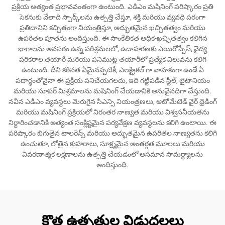
ప్రక్రియ అత్యంత ప్రభావవంతంగా ఉంటుంది. ఎడిఎం మషినింగ్ పరిష్కారం ప్రతి
సెకనుకు వేలాది స్పార్క్‌లను ఉత్పత్తి చేస్తూ, శక్తి మరియు వ్యవధి పరంగా
ప్రతిదానిని కచ్చితంగా నియంత్రిస్తూ, అద్భుతమైన ఖచ్చితత్వం మరియు
ఉపరితల పూతను అందిస్తుంది. ఈ సాంకేతికత అధిక-ఖచ్చితత్వం కలిగిన
భాగాలను అవసరం ఉన్న పరిశ్రమలలో, ఉదాహరణకు ఎయిరోస్పేస్, వైద్య
పరికరాల తయారీ మరియు పనిముట్ల తయారీలో ప్రత్యేక విలువను కలిగి
ఉంటుంది. దీని కఠినత ఏమైనప్పటికీ, ఎలక్ట్రికల్ గా వాహకంగా ఉండే ఏ
పదార్థంతోనైనా ఈ ప్రక్రియ పనిచేయగలదు, ఇది గట్టిపడిన స్టీల్, టైటానియం
మరియు సూపర్ మిశ్రమాలను మషినింగ్ చేయడానికి అనువైనదిగా చేస్తుంది.
నవీన ఎడిఎం వ్యవస్థలు మెరుగైన సిఎన్సి నియంత్రణలు, ఆటోమేటెడ్ వైర్ థ్రెడింగ్
మరియు మషినింగ్ ప్రక్రియలో నిరంతర నాణ్యత మరియు విశ్వసనీయతను
నిర్ధారించడానికి అత్యంత సంక్లిష్టమైన పర్యవేక్షణ వ్యవస్థలను కలిగి ఉంటాయి. ఈ
పరిష్కారం బిగుతైన టాలరెన్స్ మరియు అద్భుతమైన ఉపరితల నాణ్యతను కలిగి
ఉంచుతూ, లోతైన కుహరాలు, సూక్ష్మమైన అంతర్గత మూలలు మరియు
వివరణాత్మక లక్షణాలను ఉత్పత్తి చేయడంలో అసమాన సామర్థ్యాలను
అందిస్తుంది.
కొత్త ఉత్పత్తుల విడుదలలు