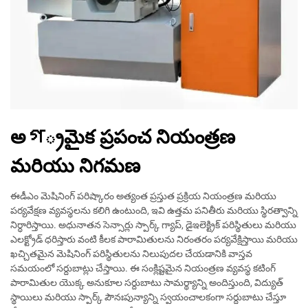
అগ్రమైక ప్రపంచ నియంత్రణ
మరియు నిగమణ
ఈడీఎం మెషినింగ్ పరిష్కారం అత్యంత ప్రస్తుత ప్రక్రియ నియంత్రణ మరియు
పర్యవేక్షణ వ్యవస్థలను కలిగి ఉంటుంది, ఇవి ఉత్తమ పనితీరు మరియు స్థిరత్వాన్ని
నిర్ధారిస్తాయి. అధునాతన సెన్సార్లు స్పార్క్ గ్యాప్, డైఇలెక్ట్రిక్ పరిస్థితులు మరియు
ఎలక్ట్రోడ్ ధరిస్తారు వంటి కీలక పారామితులను నిరంతరం పర్యవేక్షిస్తాయి మరియు
ఖచ్చితమైన మెషినింగ్ పరిస్థితులను నిలుపుదల చేయడానికి వాస్తవ
సమయంలో సర్దుబాట్లు చేస్తాయి. ఈ సంక్లిష్టమైన నియంత్రణ వ్యవస్థ కటింగ్
పారామితుల యొక్క అనుకూల సర్దుబాటు సామర్థ్యాన్ని అందిస్తుంది, విద్యుత్
స్థాయిలు మరియు స్పార్క్ పౌనఃపున్యాన్ని స్వయంచాలకంగా సర్దుబాటు చేస్తూ