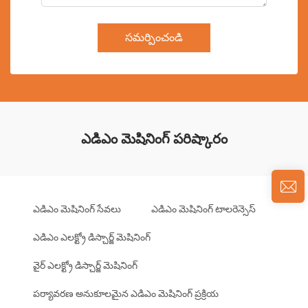
సమర్పించండి
ఎడిఎం మెషినింగ్ పరిష్కారం
ఎడిఎం మెషినింగ్ సేవలు
ఎడిఎం మెషినింగ్ టాలరెన్సెస్
ఎడిఎం ఎలక్ట్రో డిస్చార్జ్ మెషినింగ్
వైర్ ఎలక్ట్రో డిస్చార్జ్ మెషినింగ్
పర్యావరణ అనుకూలమైన ఎడిఎం మెషినింగ్ ప్రక్రియ