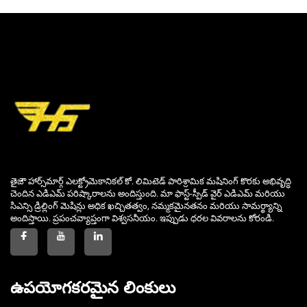
తైజౌ హార్స్‌మార్గ్ ఎలక్ట్రోమెకానికల్ కో. లిమిటెడ్ పారిశ్రామిక మషినింగ్ కొరకు అభివృద్ధి
చెందిన ఎడిఎమ్ పరిష్కారాలను అందిస్తుంది. మా ఫాస్ట్-స్పీడ్ వైర్ ఎడిఎమ్ మరియు
సిఎన్సి డ్రిల్లింగ్ మెషిన్లు అధిక ఖచ్చితత్వం, నమ్మకమైనతనం మరియు సామర్థ్యాన్ని
అందిస్తాయి. ప్రపంచవ్యాప్తంగా విశ్వసనీయం. ఇప్పుడు ధరల వివరాలను కోరండి.
ఉపయోగకరమైన లింకులు