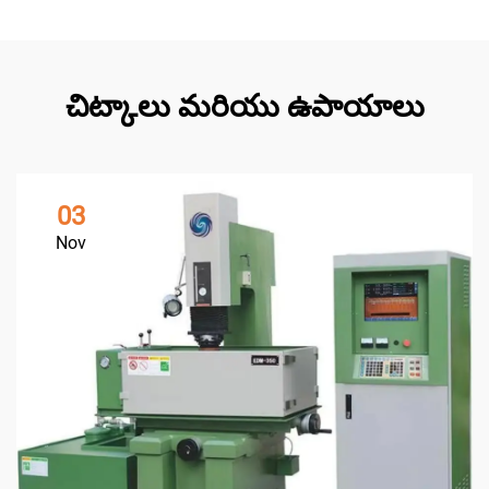
చిట్కాలు మరియు ఉపాయాలు
03
Nov