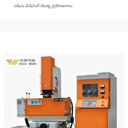
ఎడిఎం మెషినింగ్ యొక్క ప్రయోజనాలు