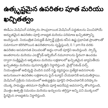
ఉత్కృష్టమైన ఉపరితల పూత మరియు
ఖచ్చితత్వం
ఈడీఎం మెషినింగ్ పరిష్కారం సాంప్రదాయిక మెషినింగ్ పద్ధతులను మించిపోయే
అద్భుతమైన ఉపరితల పూర్తి నాణ్యత మరియు పరిమాణ ఖచ్చితత్వాన్ని
అందిస్తుంది. నియంత్రిత విద్యుత్ డిస్చార్జ్ ప్రక్రియ కనీస ఉష్ణ-ప్రభావిత ప్రాంతాలతో
సమానంగా కరిగిపోయిన ఉపరితలాలను సృష్టిస్తుంది, 0.1 μm Ra వరకు
ఉపరితల అసమానత విలువలతో అద్దం లాంటి పూర్తిని అందిస్తుంది. స్పార్క్
అంతరాలను మరియు ఎలక్ట్రోడ్ ఆర్బిటింగ్ నమూనాలను స్థిరంగా ఉంచడం
ద్వారా సంక్లిష్టమైన ఆకృతులు మరియు లక్షణాలలో ఖచ్చితమైన జ్యామితీయ
ఖచ్చితత్వం మరియు పునరావృత్తిని నిర్ధారిస్తుంది. మైక్రోసెకండ్ పల్స్
నియంత్రణతో అభివృద్ధి చెందిన పవర్ సప్లై వ్యవస్థలు ప్రత్యేక అవసరాలకు
అనుగుణంగా ఉపరితల లక్షణాలను పైన్-ట్యూన్ చేయడానికి అనుమతిస్తాయి.
మెషినింగ్ ప్రక్రియ సమయంలో అత్యుత్తమ పూర్తిని సాధించడానికి పరిష్కారం
యొక్క సామర్థ్యం తరచుగా ద్వితీయ పూర్తి ఆపరేషన్ల అవసరాన్ని తొలగిస్తుంది,
మొత్తం ఉత్పత్తి సమయం మరియు ఖర్చులను తగ్గిస్తూ అన్ని పని ముక్కలలో
స్థిరమైన నాణ్యతను నిర్ధారిస్తుంది.