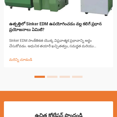
ఉత్పత్తిలో Sinker EDM ఉపయోగించడం వల్ల కలిగే ప్రధాన
ప్రయోజనాలు ఏమిటి?
Sinker EDM సాంకేతికత యొక్క విప్లవాత్మక ప్రభావాన్ని అర్థం
చేసుకోవడం. ఆధునిక తయారీ ఖచ్చితత్వం, సమర్థత మరియు
సంక్లిష్టమైన మెషినింగ్ సవాళ్లకు కొత్త పరిష్కారాలను డిమాండ్ చేస్తుంది.
Sinker EDM, రామ్ EDM లేదా సాంప్రదాయిక EDM అని కూడా
మరిన్ని చూడండి
పిలుస్తారు, ఇది ఒక గ్రౌ...
ఉచిత కోటేషన్ పొందండి