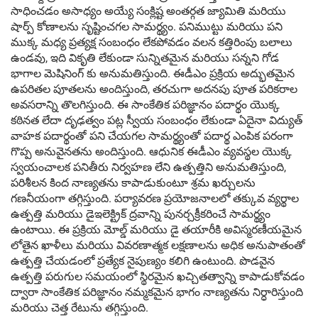
సాధించడం అసాధ్యం అయ్యే సంక్లిష్ట అంతర్గత జ్యామితి మరియు
షార్ప్ కోణాలను సృష్టించగల సామర్థ్యం. పనిముట్టు మరియు పని
ముక్క మధ్య ప్రత్యక్ష సంబంధం లేకపోవడం వలన కత్తిరింపు బలాలు
ఉండవు, ఇది వికృతి లేకుండా సున్నితమైన మరియు సన్నని గోడ
భాగాల మెషినింగ్ కు అనుమతిస్తుంది. ఈడీఎం ప్రక్రియ అద్భుతమైన
ఉపరితల పూతలను అందిస్తుంది, తరచుగా అదనపు పూత పరికరాల
అవసరాన్ని తొలగిస్తుంది. ఈ సాంకేతిక పరిజ్ఞానం పదార్థం యొక్క
కఠినత లేదా దృఢత్వం పట్ల స్వీయ సంబంధం లేకుండా ఏదైనా విద్యుత్
వాహక పదార్థంతో పని చేయగల సామర్థ్యంతో పదార్థ ఎంపిక పరంగా
గొప్ప అనువైనతను అందిస్తుంది. ఆధునిక ఈడీఎం వ్యవస్థల యొక్క
స్వయంచాలక పనితీరు నిర్వహణ లేని ఉత్పత్తిని అనుమతిస్తుంది,
పరిశీలన కింద నాణ్యతను కాపాడుకుంటూ శ్రమ ఖర్చులను
గణనీయంగా తగ్గిస్తుంది. పర్యావరణ ప్రయోజనాలలో తక్కువ వ్యర్థాల
ఉత్పత్తి మరియు డైఇలెక్ట్రిక్ ద్రవాన్ని పునర్చక్రీకరించే సామర్థ్యం
ఉంటాయి. ఈ ప్రక్రియ మోల్డ్ మరియు డై తయారీకి అవిస్మరణీయమైన
లోతైన ఖాళీలు మరియు వివరణాత్మక లక్షణాలను అధిక అనుపాతంతో
ఉత్పత్తి చేయడంలో ప్రత్యేక నైపుణ్యం కలిగి ఉంటుంది. పొడవైన
ఉత్పత్తి పరుగుల సమయంలో స్థిరమైన ఖచ్చితత్వాన్ని కాపాడుకోవడం
ద్వారా సాంకేతిక పరిజ్ఞానం నమ్మకమైన భాగం నాణ్యతను నిర్ధారిస్తుంది
మరియు చెత్త రేటును తగ్గిస్తుంది.