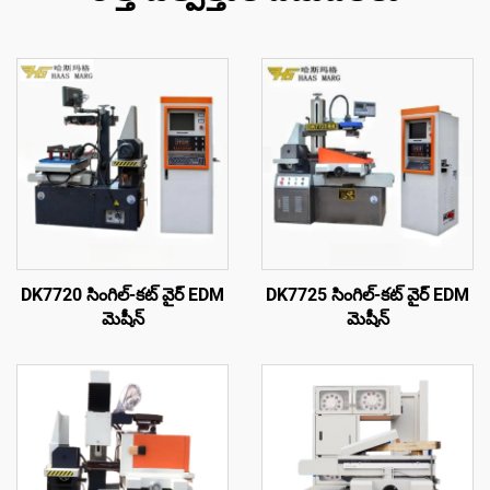
DK7720 సింగిల్-కట్ వైర్ EDM
DK7725 సింగిల్-కట్ వైర్ EDM
మెషీన్
మెషీన్