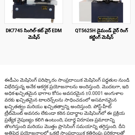
DK7745 సింగిల్-కట్ వైర్ EDM
QT5625H డైమండ్ వైర్ రింగ్
మెషీన్
కట్టింగ్ మెషీన్
ఈడీఎం మెషినింగ్ పరిష్కారం సాంప్రదాయిక మెషినింగ్ పద్ధతుల నుండి
విభేదిస్తున్న అనేక ఆకర్షక ప్రయోజనాలను అందిస్తుంది. మొదటగా, ఇది
అధిక-ఖచ్చితమైన భాగాల కోసం అవసరమైన ±0.0001 అంగుళాల
వరకు ఖచ్చితమైన టాలరెన్స్‌లను సాధించడంలో అసమానమైన
ఖచ్చితత్వం మరియు ఖచ్చితత్వాన్ని అందిస్తుంది. పోస్ట్-హీట్
ట్రీట్‌మెంట్ అవసరం లేకుండా కఠిన పదార్థాల మెషినింగ్‌లో ఈ ప్రక్రియ
ప్రత్యేక నైపుణ్యం కలిగి ఉంటుంది, పదార్థ విరూపణ ప్రమాదాన్ని
తొలగిస్తుంది మరియు మొత్తం ప్రాసెసింగ్ సమయాన్ని తగ్గిస్తుంది. దీని
అతిపెద్ద ప్రయోజనాలలో ఒకటి సాంప్రదాయిక కత్తిరింపు పరికరాలతో