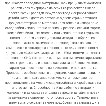
прецизност проводими материали. Тази прецизна технология
работи чрез генериране на серия бързо повтарящи се
електрически разряди между електрод и обработваната
детайл, като и двете са потопени в диелектрична течност.
Процесът отстранява материал чрез топене и изпаряване,
създавайки изключително прецизни резове и сложни форми,
които биха били невъзможни или изключително трудни за
постигане чрез конвенционални методи на обработка.
Технологията се отличава с производството на сложни
компоненти с извънредна точност, като обикновено постига
допуски до ±0,001 мм. Съвременните EDM системи включват
напреднали CNC контролни системи, автоматично зареждане
на електродна жица и сложни системи за наблюдение, които
гарантират постоянство на качеството и надеждността.
Процесът е особено ценен в индустрии, изискващи прецизни
компоненти, като авиокосмическата промишленост,
производството на медицински устройства и изработката на
инструменти. Способността ѝ да работи с втвърдени
материали и да създава сложни вътрешни детайли я прави
незаменима в съвременното производство. Технологията
непрекъснато се развива чрез подобрения в захранващите