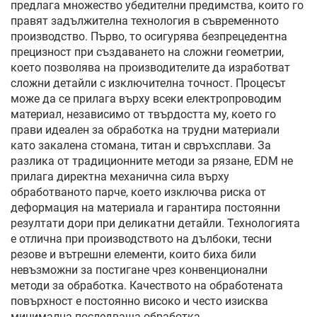
предлага множество убедителни предимства, които го
правят задължителна технология в съвременното
производство. Първо, то осигурява безпрецедентна
прецизност при създаването на сложни геометрии,
което позволява на производителите да изработват
сложни детайли с изключителна точност. Процесът
може да се прилага върху всеки електропроводим
материал, независимо от твърдостта му, което го
прави идеален за обработка на трудни материали
като закалена стомана, титан и свръхсплави. За
разлика от традиционните методи за рязане, EDM не
прилага директна механична сила върху
обработваното парче, което изключва риска от
деформация на материала и гарантира постоянни
резултати дори при деликатни детайли. Технологията
е отлична при производството на дълбоки, тесни
резове и вътрешни елементи, които биха били
невъзможни за постигане чрез конвенционални
методи за обработка. Качеството на обработената
повърхност е постоянно високо и често изисква
минимална последваща обработка.