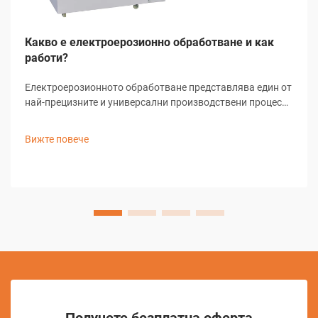
Какво е електроерозионно обработване и как
работи?
Електроерозионното обработване представлява един от
най-прецизните и универсални производствени процеси
в съвременното индустриално производство. Тази
напреднала технология използва контролирани
Вижте повече
електрически разряди за отстраняване на материал от
проводими заготовки...