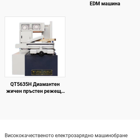
EDM машина
QT5635H Диамантен
жичен пръстен режеща
машина
Висококачественото електрозарядно машинобране