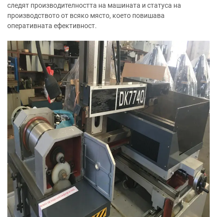
следят производителността на машината и статуса на
производството от всяко място, което повишава
оперативната ефективност.