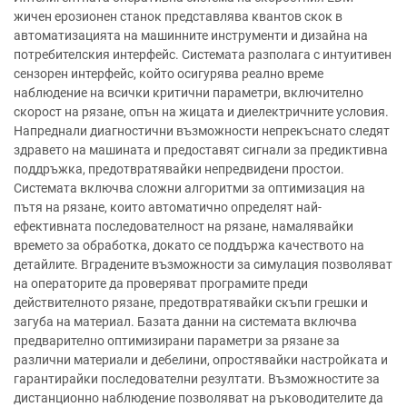
жичен ерозионен станок представлява квантов скок в
автоматизацията на машинните инструменти и дизайна на
потребителския интерфейс. Системата разполага с интуитивен
сензорен интерфейс, който осигурява реално време
наблюдение на всички критични параметри, включително
скорост на рязане, опън на жицата и диелектричните условия.
Напреднали диагностични възможности непрекъснато следят
здравето на машината и предоставят сигнали за предиктивна
поддръжка, предотвратявайки непредвидени простои.
Системата включва сложни алгоритми за оптимизация на
пътя на рязане, които автоматично определят най-
ефективната последователност на рязане, намалявайки
времето за обработка, докато се поддържа качеството на
детайлите. Вградените възможности за симулация позволяват
на операторите да проверяват програмите преди
действителното рязане, предотвратявайки скъпи грешки и
загуба на материал. Базата данни на системата включва
предварително оптимизирани параметри за рязане за
различни материали и дебелини, опростявайки настройката и
гарантирайки последователни резултати. Възможностите за
дистанционно наблюдение позволяват на ръководителите да