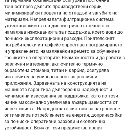
за термална компенсация осигурява постоянна
точност през дългите производствени серии,
минимизирайки процента на отпадък и загубите на
материали. Напредналата филтрационна система
удължава живота на диелектричната течност и
намалява изискванията за поддръжка, което води до
по-ниски експлоатационни разходи. Приятелският
потребителски интерфейс опростява програмирането
и управлението, намалявайки времето за обучение и
грешките на операторите. Възможността ѝ да работи с
различни материали, включително термично
обработена стомана, титан и карбид, осигурява
изключителна универсалност за различни
приложения. Здравината на конструкцията на
машината гарантира дългосрочна надеждност и
минимални изисквания за поддръжка, като по този
начин максимално увеличава възвръщаемостта от
инвестицията. Напредналата система за захранване
оптимизира потреблението на енергия, допринасяйки
за по-ниски оперативни разходи и екологична
устойчивост. Всички тези предимства правят