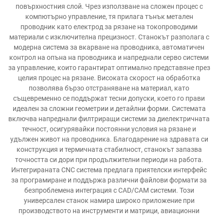
повърхностния слой. Чрез използване на сложен процес с
компютърно управление, тя прилага тънък метален
проводник като електрод за рязане на токопроводими
материали с изключителна прецизност. Станокът разполага с
модерна система за вкарване на проводника, автоматичен
контрол на опъна на проводника и напреднали серво системи
за управление, които гарантират оптимално представяне през
целия процес на рязане. Високата скорост на обработка
позволява бързо отстраняване на материал, като
същевременно се поддържат тесни допуски, което го прави
идеален за сложни геометрии и детайлни форми. Системата
включва напреднали филтриращи системи за диелектричната
течност, осигурявайки постоянни условия на рязане и
удължен живот на проводника. Благодарение на здравата си
конструкция и термичната стабилност, станокът запазва
точността си дори при продължителни периоди на работа.
Интегрираната CNC система предлага приятелски интерфейс
за програмиране и поддържа различни файлови формати за
безпроблемена интеграция с CAD/CAM системи. Този
универсален станок намира широко приложение при
производството на инструменти и матрици, авиационни