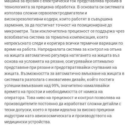
машина за ерозия с електрически ток представлява пробив в
технологията за прецизна обработка. В основата си системата
използва сложни сервоелектродвигатели и
високорезолютивни кодери, които работят в съвършена
хармония, за да постигнат точност на позициониране до
микрометри. Тази изключителна прецизност се поддържа чрез
всеобхватна система за термална компенсация, която
непрекъснато следи и коригира всички термични вариации по
време на работа. Напредналата система за контрол на опъна
на жицата автоматично регулира натягането на жицата въз
основа на условията на рязане, осигурявайки оптимално
представяне при рязане и предотвратявайки счупвания на
жицата. Възможността за автоматично вмъкване на жицата в
системата разполага с иновативен дизайн, който постига
успешни вмъквания над 99%, значително намалявайки
времето на простои и необходимостта от намеса на
оператора. Това ниво на прецизност и контрол позволява на
производителите постоянно да изработват сложни детайли с
тесни допуски, което я прави идеална за високо прецизни
индустрии като авиокосмическата и производството на
медицински устройства.