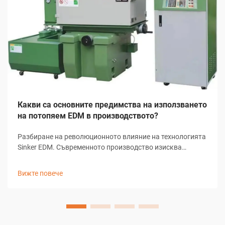
Какви са основните предимства на използването
на потопяем EDM в производството?
Разбиране на революционното влияние на технологията
Sinker EDM. Съвременното производство изисква
прецизност, ефективност и иновативни решения за
сложни задачи по машинна обработка. Sinker EDM,
Вижте повече
известно още като рам EDM или конвенционално EDM, се
превърна в важен елемент...