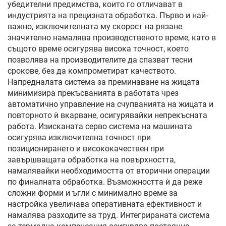
убедителни предимства, които го отличават в
индустрията на прецизната обработка. Първо и най-
важно, изключителната му скорост на рязане
значително намалява производственото време, като в
същото време осигурява висока точност, което
позволява на производителите да спазват тесни
срокове, без да компрометират качеството.
Напредналата система за преминаване на жицата
минимизира прекъсванията в работата чрез
автоматично управление на счупванията на жицата и
повторното ѝ вкарване, осигурявайки непрекъсната
работа. Изисканата серво система на машината
осигурява изключителна точност при
позиционирането и висококачествен при
завършващата обработка на повърхността,
намалявайки необходимостта от вторични операции
по финалната обработка. Възможността ѝ да реже
сложни форми и ъгли с минимално време за
настройка увеличава оперативната ефективност и
намалява разходите за труд. Интегрираната система