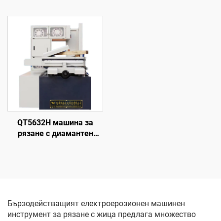
обработване с
проникване на формата
QT5632H машина за
рязане с диамантен
волфрамов електрод
Бързодействащият електроерозионен машинен
инструмент за рязане с жица предлага множество