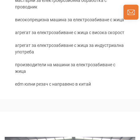
мастърни за електроерозионна обработка с
проводник
високопрецизна машина за електрозабиване с жица
агрегат за електрозабиване с жица с висока скорост
агрегат за електрозабиване с жица за индустриална
употреба
производители на машини за електрозабиване с
жица
edm юлни резач с направено в китай