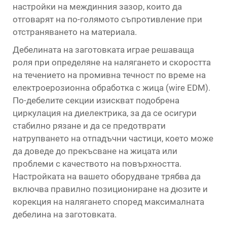
настройки на междинния зазор, които да
отговарят на по-голямото съпротивление при
отстраняването на материала.
Дебелината на заготовката играе решаваща
роля при определяне на налягането и скоростта
на течението на промивна течност по време на
електроерозионна обработка с жица (wire EDM).
По-дебелите секции изискват подобрена
циркулация на диелектрика, за да се осигури
стабилно рязане и да се предотврати
натрупването на отпадъчни частици, което може
да доведе до прекъсване на жицата или
проблеми с качеството на повърхността.
Настройката на вашето оборудване трябва да
включва правилно позициониране на дюзите и
корекция на налягането според максималната
дебелина на заготовката.