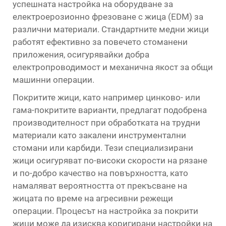
успешната настройка на оборудване за
електроерозионно фрезоване с жица (EDM) за
различни материали. Стандартните медни жици
работят ефективно за повечето стоманени
приложения, осигурявайки добра
електропроводимост и механична якост за общи
машинни операции.
Покритите жици, като например цинково- или
гама-покритите варианти, предлагат подобрена
производителност при обработката на трудни
материали като закалени инструментални
стомани или карбиди. Тези специализирани
жици осигуряват по-високи скорости на рязане
и по-добро качество на повърхността, като
намаляват вероятността от прекъсване на
жицата по време на агресивни режещи
операции. Процесът на настройка за покрити
жици може да изисква коригирани настройки на