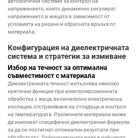
автоматични системи за контрол на
напрежението, които динамично регулират
напрежението в жицата в зависимост от
условията на рязане и обратната връзка от
материала.
Конфигурация на диелектричната
система и стратегии за измиване
Избор на течност за оптимална
съвместимост с материала
Диелектричната течност изпълнява няколко
критични функции при електроерозионната
обработка с жица, включително електрическа
изолация, отстраняване на отпадъци и контрол
на температурата. Различните материали може
да изискват специфични диелектрични формули,
за да се постигнат оптимални резултати при
обработката. Дейонизираната вода е най-често