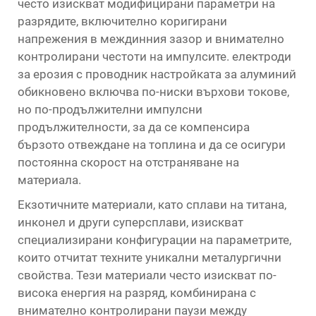
често изискват модифицирани параметри на
разрядите, включително коригирани
напрежения в междинния зазор и внимателно
контролирани честоти на импулсите.
електроди
за ерозия с проводник
настройката за алуминий
обикновено включва по-ниски върхови токове,
но по-продължителни импулсни
продължителности, за да се компенсира
бързото отвеждане на топлина и да се осигури
постоянна скорост на отстраняване на
материала.
Екзотичните материали, като сплави на титана,
инконел и други суперсплави, изискват
специализирани конфигурации на параметрите,
които отчитат техните уникални металургични
свойства. Тези материали често изискват по-
висока енергия на разряд, комбинирана с
внимателно контролирани паузи между