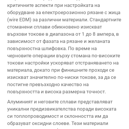
критичните аспекти при настройката на
оборудване за електроерозионно рязане с жица
(wire EDM) за различни материали. Стандартните
стоманени сплави обикновено изискват
върхови токове в диапазона от 1 до 8 ампера, в
зависимост от фазата на рязане и желаната
повърхностна шлифовка. По време на
черновите операции върху стомана по-високите
токови настройки ускоряват отстраняването на
материала, докато при финишните проходи се
изискват значително по-ниски токове, за да се
постигне превъзходно качество на
повърхността и висока размерна точност.
Алуминият и неговите сплави представляват
уникални предизвикателства поради високата
си топлопроводимост и склонността им да
образуват оксидни слоеве. Тези материали