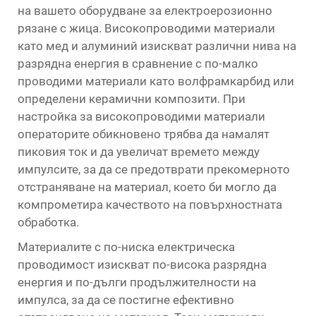
на вашето оборудване за електроерозионно
рязане с жица. Високопроводими материали
като мед и алуминий изискват различни нива на
разрядна енергия в сравнение с по-малко
проводими материали като волфрамкарбид или
определени керамични композити. При
настройка за високопроводими материали
операторите обикновено трябва да намалят
пиковия ток и да увеличат времето между
импулсите, за да се предотврати прекомерното
отстраняване на материал, което би могло да
компрометира качеството на повърхностната
обработка.
Материалите с по-ниска електрическа
проводимост изискват по-висока разрядна
енергия и по-дълги продължителности на
импулса, за да се постигне ефективно