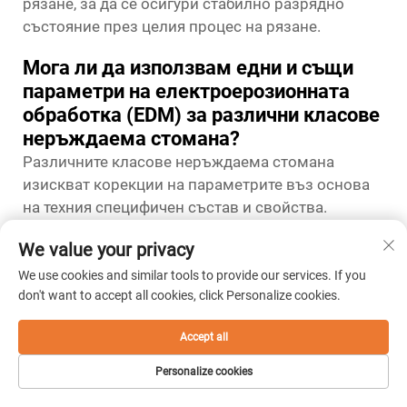
рязане, за да се осигури стабилно разрядно
състояние през целия процес на рязане.
Мога ли да използвам едни и същи
параметри на електроерозионната
обработка (EDM) за различни класове
неръждаема стомана?
Различните класове неръждаема стомана
изискват корекции на параметрите въз основа
на техния специфичен състав и свойства.
Аустенитните класове неръждаема стомана,
We value your privacy
като 304 и 316, обикновено изискват различни
настройки в сравнение с мартензитните
We use cookies and similar tools to provide our services. If you
don't want to accept all cookies, click Personalize cookies.
класове, като 420, или класовете с утаяващо
твърдене, като 17-4 PH. Макар базовите
Accept all
параметри да са приблизително сходни, е
необходимо прецизното настройване на
Personalize cookies
енергията на разряд, времето на импулса и