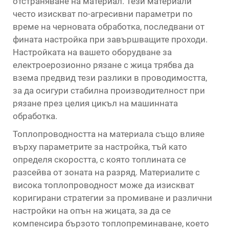
отстраняване на материал. Тези материали
често изискват по-агресивни параметри по
време на черновата обработка, последвани от
фината настройка при завършващите проходи.
Настройката на вашето оборудване за
електроерозионно рязане с жица трябва да
взема предвид тези разлики в проводимостта,
за да осигури стабилна производителност при
рязане през целия цикъл на машинната
обработка.
Топлопроводността на материала също влияе
върху параметрите за настройка, тъй като
определя скоростта, с която топлината се
разсейва от зоната на разряд. Материалите с
висока топлопроводност може да изискват
коригирани стратегии за промиване и различни
настройки на опън на жицата, за да се
компенсира бързото топлопреминаване, което