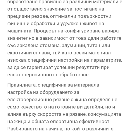
обработване
правилно за различни материали е
от съществено значение за постигане на
прецизни резове, оптимални повърхностни
финишни обработки и удължен живот на
машината. Процесът на конфигуриране варира
значително в зависимост от това дали работите
със закалена стомана, алуминий, титан или
екзотични сплави, тъй като всеки материал
изисква специфични настройки на параметрите,
за да се гарантират успешни резултати при
електроерозионното обработване.
Правилната, специфична за материала
настройка на оборудването за
електроерозионно рязане с жица определя не
само качеството на готовите ви детайли, но и
влияе върху скоростта на рязане, консумацията
на жица и общата оперативна ефективност.
Разбирането на начина, по който различните