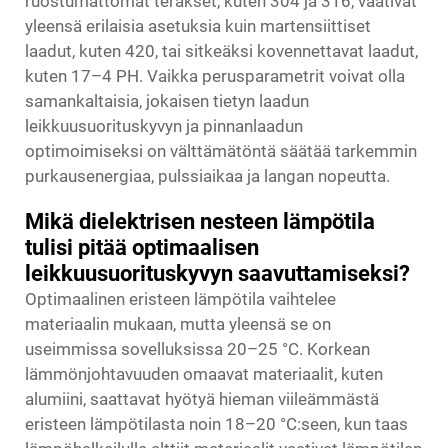
ruostumattomat teräkset, kuten 304 ja 316, vaativat
yleensä erilaisia asetuksia kuin martensiittiset
laadut, kuten 420, tai sitkeäksi kovennettavat laadut,
kuten 17–4 PH. Vaikka perusparametrit voivat olla
samankaltaisia, jokaisen tietyn laadun
leikkuusuorituskyvyn ja pinnanlaadun
optimoimiseksi on välttämätöntä säätää tarkemmin
purkausenergiaa, pulssiaikaa ja langan nopeutta.
Mikä dielektrisen nesteen lämpötila
tulisi pitää optimaalisen
leikkuusuorituskyvyn saavuttamiseksi?
Optimaalinen eristeen lämpötila vaihtelee
materiaalin mukaan, mutta yleensä se on
useimmissa sovelluksissa 20–25 °C. Korkean
lämmönjohtavuuden omaavat materiaalit, kuten
alumiini, saattavat hyötyä hieman viileämmästä
eristeen lämpötilasta noin 18–20 °C:seen, kun taas