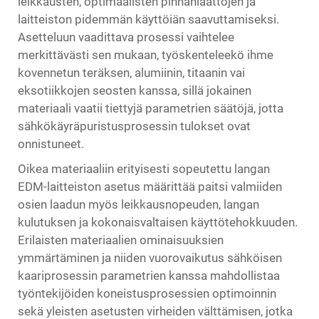
leikkausten, optimaalisten pinnanlaattojen ja
laitteiston pidemmän käyttöiän saavuttamiseksi.
Asetteluun vaadittava prosessi vaihtelee
merkittävästi sen mukaan, työskenteleekö ihme
kovennetun teräksen, alumiinin, titaanin vai
eksotiikkojen seosten kanssa, sillä jokainen
materiaali vaatii tiettyjä parametrien säätöjä, jotta
sähkökäyräpuristusprosessin tulokset ovat
onnistuneet.
Oikea materiaaliin erityisesti sopeutettu langan
EDM-laitteiston asetus määrittää paitsi valmiiden
osien laadun myös leikkausnopeuden, langan
kulutuksen ja kokonaisvaltaisen käyttötehokkuuden.
Erilaisten materiaalien ominaisuuksien
ymmärtäminen ja niiden vuorovaikutus sähköisen
kaariprosessin parametrien kanssa mahdollistaa
työntekijöiden koneistusprosessien optimoinnin
sekä yleisten asetusten virheiden välttämisen, jotka