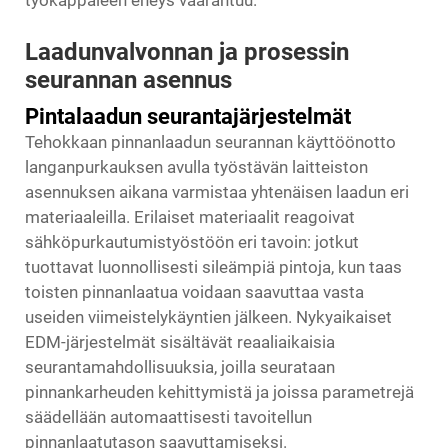
työkappaleen eheys vaarantuu.
Laadunvalvonnan ja prosessin
seurannan asennus
Pintalaadun seurantajärjestelmät
Tehokkaan pinnanlaadun seurannan käyttöönotto
langanpurkauksen avulla työstävän laitteiston
asennuksen aikana varmistaa yhtenäisen laadun eri
materiaaleilla. Erilaiset materiaalit reagoivat
sähköpurkautumistyöstöön eri tavoin: jotkut
tuottavat luonnollisesti sileämpiä pintoja, kun taas
toisten pinnanlaatua voidaan saavuttaa vasta
useiden viimeistelykäyntien jälkeen. Nykyaikaiset
EDM-järjestelmät sisältävät reaaliaikaisia
seurantamahdollisuuksia, joilla seurataan
pinnankarheuden kehittymistä ja joissa parametrejä
säädellään automaattisesti tavoitellun
pinnanlaatutason saavuttamiseksi.