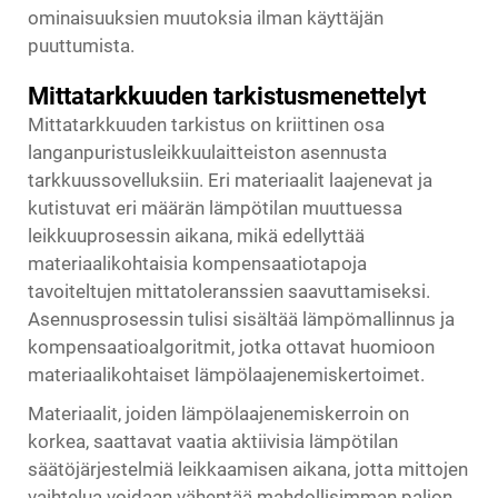
ominaisuuksien muutoksia ilman käyttäjän
puuttumista.
Mittatarkkuuden tarkistusmenettelyt
Mittatarkkuuden tarkistus on kriittinen osa
langanpuristusleikkuulaitteiston asennusta
tarkkuussovelluksiin. Eri materiaalit laajenevat ja
kutistuvat eri määrän lämpötilan muuttuessa
leikkuuprosessin aikana, mikä edellyttää
materiaalikohtaisia kompensaatiotapoja
tavoiteltujen mittatoleranssien saavuttamiseksi.
Asennusprosessin tulisi sisältää lämpömallinnus ja
kompensaatioalgoritmit, jotka ottavat huomioon
materiaalikohtaiset lämpölaajenemiskertoimet.
Materiaalit, joiden lämpölaajenemiskerroin on
korkea, saattavat vaatia aktiivisia lämpötilan
säätöjärjestelmiä leikkaamisen aikana, jotta mittojen
vaihtelua voidaan vähentää mahdollisimman paljon.