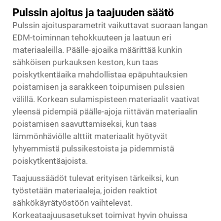
Pulssin ajoitus ja taajuuden säätö
Pulssin ajoitusparametrit vaikuttavat suoraan langan
EDM-toiminnan tehokkuuteen ja laatuun eri
materiaaleilla. Päälle-ajoaika määrittää kunkin
sähköisen purkauksen keston, kun taas
poiskytkentäaika mahdollistaa epäpuhtauksien
poistamisen ja sarakkeen toipumisen pulssien
välillä. Korkean sulamispisteen materiaalit vaativat
yleensä pidempiä päälle-ajoja riittävän materiaalin
poistamisen saavuttamiseksi, kun taas
lämmönhäviölle alttiit materiaalit hyötyvät
lyhyemmistä pulssikestoista ja pidemmistä
poiskytkentäajoista.
Taajuussäädöt tulevat erityisen tärkeiksi, kun
työstetään materiaaleja, joiden reaktiot
sähkökäyrätyöstöön vaihtelevat.
Korkeataajuusasetukset toimivat hyvin ohuissa