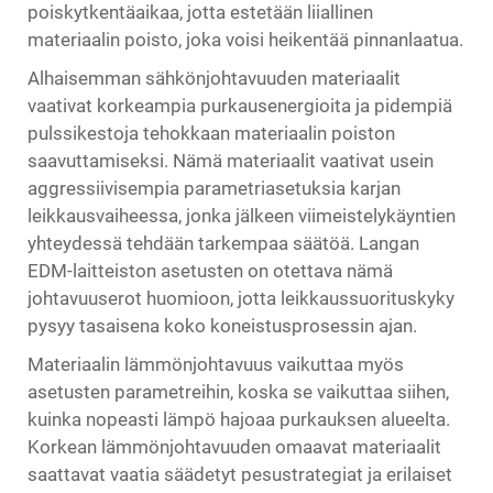
poiskytkentäaikaa, jotta estetään liiallinen
materiaalin poisto, joka voisi heikentää pinnanlaatua.
Alhaisemman sähkönjohtavuuden materiaalit
vaativat korkeampia purkausenergioita ja pidempiä
pulssikestoja tehokkaan materiaalin poiston
saavuttamiseksi. Nämä materiaalit vaativat usein
aggressiivisempia parametriasetuksia karjan
leikkausvaiheessa, jonka jälkeen viimeistelykäyntien
yhteydessä tehdään tarkempaa säätöä. Langan
EDM-laitteiston asetusten on otettava nämä
johtavuuserot huomioon, jotta leikkaussuorituskyky
pysyy tasaisena koko koneistusprosessin ajan.
Materiaalin lämmönjohtavuus vaikuttaa myös
asetusten parametreihin, koska se vaikuttaa siihen,
kuinka nopeasti lämpö hajoaa purkauksen alueelta.
Korkean lämmönjohtavuuden omaavat materiaalit
saattavat vaatia säädetyt pesustrategiat ja erilaiset