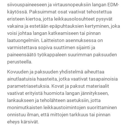
siivouspaineeseen ja virtausnopeuksiin langan EDM-
käytössä. Paksuimmat osat vaativat tehostettua
eristeen kiertoa, jotta leikkausolosuhteet pysyvät
vakaina ja estetään epäpuhtauksien kertyminen, joka
voisi johtaa langan katkeamiseen tai pinnan
laatuongelmiin. Laitteiston asennuksessa on
varmistettava sopiva suuttimen sijainti ja
paineensäätö työkappaleen suurimman paksuuden
perusteella.
Kovuuden ja paksuuden yhdistelmä aiheuttaa
ainutlaatuisia haasteita, jotka vaativat tasapainoisia
parametriasetuksia. Kovat ja paksut materiaalit
vaativat erityistä huomiota langan jännitykseen,
lankaukseen ja teholähteen asetuksiin, jotta
monimutkaisten leikkaustoimintojen suorittaminen
onnistuu ilman, että mittojen tarkkuus tai pinnan
eheys kärsivät.