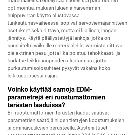
materiaaleissa edellyttää huolellista parametrien
optimointia, mukaan lukien alhaisemman
huippuvirran käyttö alustavassa
tunkeutumisvaiheessa, sopivat servoviemäjännitteen
asetukset sekä riittävä, mutta ei liiallinen, langan
jännitys. Käytä päällystettyjä lankoja, jotka on
suunniteltu vaikeille materiaaleille, varmista riittävä
dielektrinen pesu, jotta lika poistuu tehokkaasti, ja
harkitse leikkuunopeuden alentamista, jotta
purkautumisolosuhteet pysyvät vakaina koko
leikkuuprosessin ajan.
Voinko käyttää samoja EDM-
parametrejä eri ruostumattomien
terästen laaduissa?
Eri ruostumattomien terästen laadut vaativat
parametrien säätöjä niiden tiettyjen koostumuksien
ja ominaisuuksien perusteella. Austeniittiset