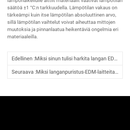
lämpöhalkeilulle alttiit materiaalit vaativat lämpötilan
säätöä ±1 °C:n tarkkuudella. Lämpötilan vakaus on
tärkeämpi kuin itse lämpötilan absoluuttinen arvo,
sillä lämpötilan vaihtelut voivat aiheuttaa mittojen
muutoksia ja pinnanlaatua heikentäviä ongelmia eri
materiaaleilla.
Edellinen :
Miksi sinun tulisi harkita langan EDM-koneen käyttöä työkalu- ja muottivalmistuksessa?
Seuraava :
Miksi langanpuristus-EDM-laitteita suositellaan tarkkaan yksityiskohtatyöhön?