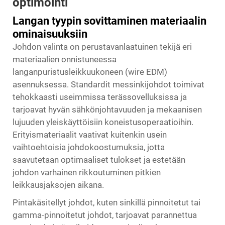
optimointi
Langan tyypin sovittaminen materiaalin
ominaisuuksiin
Johdon valinta on perustavanlaatuinen tekijä eri
materiaalien onnistuneessa
langanpuristusleikkuukoneen (wire EDM)
asennuksessa. Standardit messinkijohdot toimivat
tehokkaasti useimmissa terässovelluksissa ja
tarjoavat hyvän sähkönjohtavuuden ja mekaanisen
lujuuden yleiskäyttöisiin koneistusoperaatioihin.
Erityismateriaalit vaativat kuitenkin usein
vaihtoehtoisia johdokoostumuksia, jotta
saavutetaan optimaaliset tulokset ja estetään
johdon varhainen rikkoutuminen pitkien
leikkausjaksojen aikana.
Pintakäsitellyt johdot, kuten sinkillä pinnoitetut tai
gamma-pinnoitetut johdot, tarjoavat parannettua