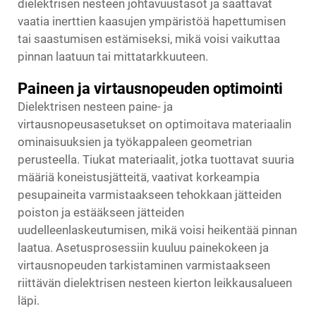
dielektrisen nesteen johtavuustasot ja saattavat
vaatia inerttien kaasujen ympäristöä hapettumisen
tai saastumisen estämiseksi, mikä voisi vaikuttaa
pinnan laatuun tai mittatarkkuuteen.
Paineen ja virtausnopeuden optimointi
Dielektrisen nesteen paine- ja
virtausnopeusasetukset on optimoitava materiaalin
ominaisuuksien ja työkappaleen geometrian
perusteella. Tiukat materiaalit, jotka tuottavat suuria
määriä koneistusjätteitä, vaativat korkeampia
pesupaineita varmistaakseen tehokkaan jätteiden
poiston ja estääkseen jätteiden
uudelleenlaskeutumisen, mikä voisi heikentää pinnan
laatua. Asetusprosessiin kuuluu painekokeen ja
virtausnopeuden tarkistaminen varmistaakseen
riittävän dielektrisen nesteen kierton leikkausalueen
läpi.