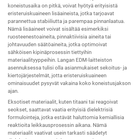
koneistusaika on pitkä, voivat hyötyä erityisistä
eristeruiskuaineen lisäaineista, jotka tarjoavat
parannettua stabiiliutta ja parempaa pinnanlaatua.
Nämä lisäaineet voivat sisältää esimerkiksi
ruosteenestoaineita, pinnaktiivisia aineita tai
johtavuuden säätöaineita, jotka optimoivat
sähköisen kipinäprosessin tiettyihin
materiaalityyppeihin. Langan EDM-laitteiston
asennuksessa tulisi olla asianmukaiset sekoitus- ja
kiertojärjestelmät, jotta eristeruiskuaineen
ominaisuudet pysyvät vakaina koko koneistusjakson
ajan.
Eksotiset materiaalit, kuten titaani tai reagoivat
seokset, saattavat vaatia erityisiä dielektrisiä
formulointeja, jotka estävät haluttomia kemiallisia
reaktioita leikkausprosessin aikana. Nämä
materiaalit vaativat usein tarkasti säädetyt