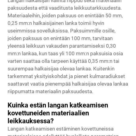
Langan halkaisijan valinta riippuu sekä materiaalin
paksuudesta että vaaditusta leikkuutarkkuudesta.
Materiaaleihin, joiden paksuus on enintään 50 mm,
0,25 mm:n halkaisijainen lanka toimii hyvin
useimmissa sovelluksissa. Paksuimmille osille,
joiden paksuus on enintään 100 mm, tarvitaan
yleensä leikkuun vakauden parantamiseksi 0,30
mm:n lankaa, kun taas yli 100 mm:n paksuisia osia
varten saattaa olla tarpeen käyttää 0,35 mm:n tai
suurempaa halkaisijaa olevaa lankaa. Kuitenkin
tarkemmat yksityiskohdat ja pienet kulmaradiukset
saattavat vaatia pienempää halkaisijaa olevaa lankaa
riippumatta materiaalin paksuudesta.
Kuinka estän langan katkeamisen
kovettuneiden materiaalien
leikkauksessa?
Langan katkeamisen estäminen kovettuneissa