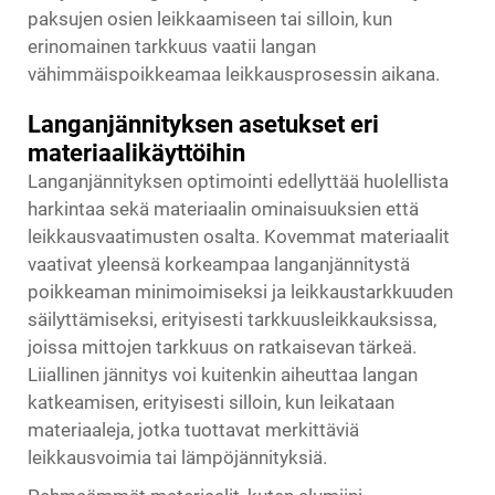
paksujen osien leikkaamiseen tai silloin, kun
erinomainen tarkkuus vaatii langan
vähimmäispoikkeamaa leikkausprosessin aikana.
Langanjännityksen asetukset eri
materiaalikäyttöihin
Langanjännityksen optimointi edellyttää huolellista
harkintaa sekä materiaalin ominaisuuksien että
leikkausvaatimusten osalta. Kovemmat materiaalit
vaativat yleensä korkeampaa langanjännitystä
poikkeaman minimoimiseksi ja leikkaustarkkuuden
säilyttämiseksi, erityisesti tarkkuusleikkauksissa,
joissa mittojen tarkkuus on ratkaisevan tärkeä.
Liiallinen jännitys voi kuitenkin aiheuttaa langan
katkeamisen, erityisesti silloin, kun leikataan
materiaaleja, jotka tuottavat merkittäviä
leikkausvoimia tai lämpöjännityksiä.