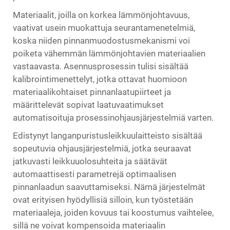
Materiaalit, joilla on korkea lämmönjohtavuus,
vaativat usein muokattuja seurantamenetelmiä,
koska niiden pinnanmuodostusmekanismi voi
poiketa vähemmän lämmönjohtavien materiaalien
vastaavasta. Asennusprosessin tulisi sisältää
kalibrointimenettelyt, jotka ottavat huomioon
materiaalikohtaiset pinnanlaatupiirteet ja
määrittelevät sopivat laatuvaatimukset
automatisoituja prosessinohjausjärjestelmiä varten.
Edistynyt langanpuristusleikkuulaitteisto sisältää
sopeutuvia ohjausjärjestelmiä, jotka seuraavat
jatkuvasti leikkuuolosuhteita ja säätävät
automaattisesti parametrejä optimaalisen
pinnanlaadun saavuttamiseksi. Nämä järjestelmät
ovat erityisen hyödyllisiä silloin, kun työstetään
materiaaleja, joiden kovuus tai koostumus vaihtelee,
sillä ne voivat kompensoida materiaalin