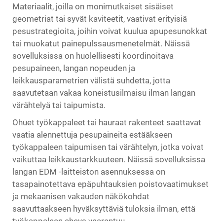
Materiaalit, joilla on monimutkaiset sisäiset
geometriat tai syvät kaviteetit, vaativat erityisiä
pesustrategioita, joihin voivat kuulua apupesunokkat
tai muokatut painepulssausmenetelmät. Näissä
sovelluksissa on huolellisesti koordinoitava
pesupaineen, langan nopeuden ja
leikkausparametrien välistä suhdetta, jotta
saavutetaan vakaa koneistusilmaisu ilman langan
värähtelyä tai taipumista.
Ohuet työkappaleet tai hauraat rakenteet saattavat
vaatia alennettuja pesupaineita estääkseen
työkappaleen taipumisen tai värähtelyn, jotka voivat
vaikuttaa leikkaustarkkuuteen. Näissä sovelluksissa
langan EDM -laitteiston asennuksessa on
tasapainotettava epäpuhtauksien poistovaatimukset
ja mekaanisen vakauden näkökohdat
saavuttaakseen hyväksyttäviä tuloksia ilman, että