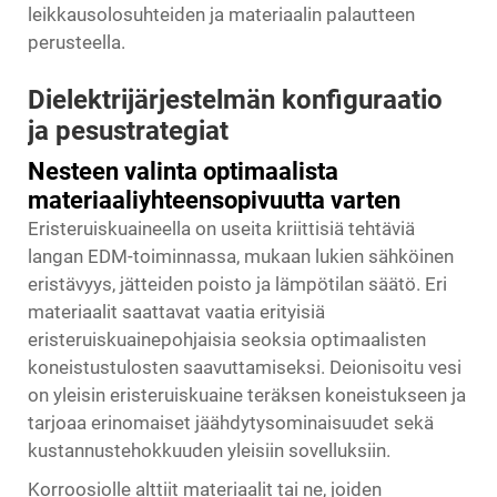
leikkausolosuhteiden ja materiaalin palautteen
perusteella.
Dielektrijärjestelmän konfiguraatio
ja pesustrategiat
Nesteen valinta optimaalista
materiaaliyhteensopivuutta varten
Eristeruiskuaineella on useita kriittisiä tehtäviä
langan EDM-toiminnassa, mukaan lukien sähköinen
eristävyys, jätteiden poisto ja lämpötilan säätö. Eri
materiaalit saattavat vaatia erityisiä
eristeruiskuainepohjaisia seoksia optimaalisten
koneistustulosten saavuttamiseksi. Deionisoitu vesi
on yleisin eristeruiskuaine teräksen koneistukseen ja
tarjoaa erinomaiset jäähdytysominaisuudet sekä
kustannustehokkuuden yleisiin sovelluksiin.
Korroosiolle alttiit materiaalit tai ne, joiden