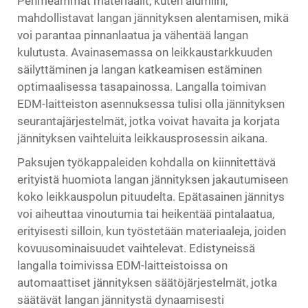
Pehmeämmät materiaalit, kuten alumiini,
mahdollistavat langan jännityksen alentamisen, mikä
voi parantaa pinnanlaatua ja vähentää langan
kulutusta. Avainasemassa on leikkaustarkkuuden
säilyttäminen ja langan katkeamisen estäminen
optimaalisessa tasapainossa. Langalla toimivan
EDM-laitteiston asennuksessa tulisi olla jännityksen
seurantajärjestelmät, jotka voivat havaita ja korjata
jännityksen vaihteluita leikkausprosessin aikana.
Paksujen työkappaleiden kohdalla on kiinnitettävä
erityistä huomiota langan jännityksen jakautumiseen
koko leikkauspolun pituudelta. Epätasainen jännitys
voi aiheuttaa vinoutumia tai heikentää pintalaatua,
erityisesti silloin, kun työstetään materiaaleja, joiden
kovuusominaisuudet vaihtelevat. Edistyneissä
langalla toimivissa EDM-laitteistoissa on
automaattiset jännityksen säätöjärjestelmät, jotka
säätävät langan jännitystä dynaamisesti