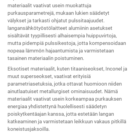
materiaalit vaativat usein muokattuja
purkausparametrejä, mukaan lukien säädetyt
välykset ja tarkasti ohjatut pulssitaajuudet.
langansähkötyöstölaitteet
alumiinin asetukset
sisältävät tyypillisesti alhaisempia huippuvirtoja,
mutta pidempiä pulssikestoja, jotta kompensoidaan
nopeaa lämmön hajaantumista ja varmistetaan
tasainen materiaalin poistuminen.
Eksotiset materiaalit, kuten titaaniseokset, Inconel ja
muut superseokset, vaativat erityisiä
parametriasetuksia, jotka ottavat huomioon niiden
ainutlaatuiset metallurgiset ominaisuudet. Nämä
materiaalit vaativat usein korkeampaa purkauksen
energiaa yhdistettynä huolellisesti säädetyn
poiskytkentäajan kanssa, jotta estetään langan
katkeaminen ja varmistetaan leikkuun vakaus pitkillä
koneistusjaksoilla.