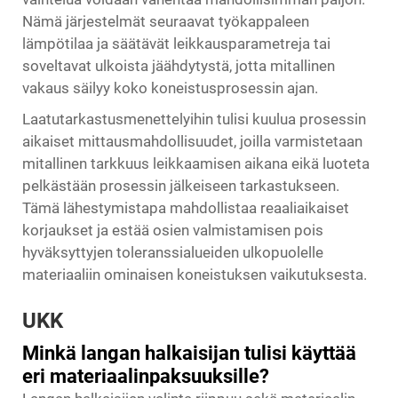
Nämä järjestelmät seuraavat työkappaleen
lämpötilaa ja säätävät leikkausparametreja tai
soveltavat ulkoista jäähdytystä, jotta mitallinen
vakaus säilyy koko koneistusprosessin ajan.
Laatutarkastusmenettelyihin tulisi kuulua prosessin
aikaiset mittausmahdollisuudet, joilla varmistetaan
mitallinen tarkkuus leikkaamisen aikana eikä luoteta
pelkästään prosessin jälkeiseen tarkastukseen.
Tämä lähestymistapa mahdollistaa reaaliaikaiset
korjaukset ja estää osien valmistamisen pois
hyväksyttyjen toleranssialueiden ulkopuolelle
materiaaliin ominaisen koneistuksen vaikutuksesta.
UKK
Minkä langan halkaisijan tulisi käyttää
eri materiaalinpaksuuksille?