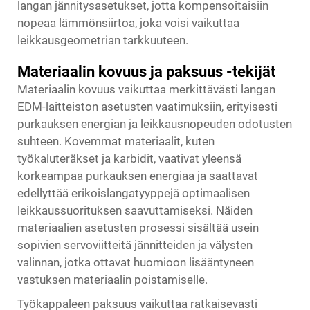
langan jännitysasetukset, jotta kompensoitaisiin
nopeaa lämmönsiirtoa, joka voisi vaikuttaa
leikkausgeometrian tarkkuuteen.
Materiaalin kovuus ja paksuus -tekijät
Materiaalin kovuus vaikuttaa merkittävästi langan
EDM-laitteiston asetusten vaatimuksiin, erityisesti
purkauksen energian ja leikkausnopeuden odotusten
suhteen. Kovemmat materiaalit, kuten
työkaluteräkset ja karbidit, vaativat yleensä
korkeampaa purkauksen energiaa ja saattavat
edellyttää erikoislangatyyppejä optimaalisen
leikkaussuorituksen saavuttamiseksi. Näiden
materiaalien asetusten prosessi sisältää usein
sopivien servoviitteitä jännitteiden ja välysten
valinnan, jotka ottavat huomioon lisääntyneen
vastuksen materiaalin poistamiselle.
Työkappaleen paksuus vaikuttaa ratkaisevasti