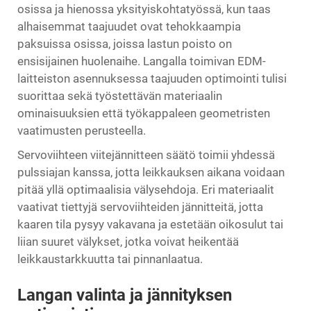
osissa ja hienossa yksityiskohtatyössä, kun taas
alhaisemmat taajuudet ovat tehokkaampia
paksuissa osissa, joissa lastun poisto on
ensisijainen huolenaihe. Langalla toimivan EDM-
laitteiston asennuksessa taajuuden optimointi tulisi
suorittaa sekä työstettävän materiaalin
ominaisuuksien että työkappaleen geometristen
vaatimusten perusteella.
Servoviihteen viitejännitteen säätö toimii yhdessä
pulssiajan kanssa, jotta leikkauksen aikana voidaan
pitää yllä optimaalisia välysehdoja. Eri materiaalit
vaativat tiettyjä servoviihteiden jännitteitä, jotta
kaaren tila pysyy vakavana ja estetään oikosulut tai
liian suuret välykset, jotka voivat heikentää
leikkaustarkkuutta tai pinnanlaatua.
Langan valinta ja jännityksen