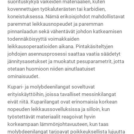
suorituskykyä vaikeiden materiaalien, kuten
kovennettujen työkaluterästen tai karbidien,
koneistuksessa. Nämä erikoisjohdot mahdollistavat
paremmat leikkausnopeudet ja paremman
pinnanlaadun sekä vähentävät johdon katkeamisen
todennäköisyyttä voimakkaiden
leikkausoperaatioiden aikana. Pintakäsiteltyjen
johdojen asennusprosessi saattaa vaatia säädetyt
jännitysasetukset ja muokatut pesuparametrit, jotta
otetaan huomioon niiden ainutlaatuiset
ominaisuudet.
Kupari- ja molybdeenilangat soveltuvat
erityiskäyttöihin, joissa tavalliset messinkilangat
eivät riitä. Kuparilangat ovat erinomaisia korkean
nopeuden leikkaussovelluksissa ja silloin, kun
työstettävät materiaalit reagoivat hyvin
korkeampaan lämmönjohtavuuteen, kun taas
molybdeenilangat tarjoavat poikkeuksellista lujuutta