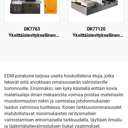
DK7763
DK77120
Yksittäislevityksellinen
Yksittäislevityksellinen
langanpuristuskone
langanpuristuskone
EDM-porakone tarjoaa useita houkuttelevia etuja, jotka
tekevät siitä arvokkaan omaisuuserän valmistaville
toiminnoille. Ensinnäkin, sen kyky käsitellä erittäin kovia
materiaaleja ilman mekaanista voimaa poistaa materiaalin
muodonmuuton riskin ja varmistaa johdonmukaisen
laadun valmiissa tuotteissa. Konen tarkkuusominaisuudet
mahdollistavat monimukaisten rei'itysmallien
valmistamisen erinomaisella tarkkuudella, täyttäen ilmailu-
ja lääkintälaitevalmistuksen tiukat vaatimukset.