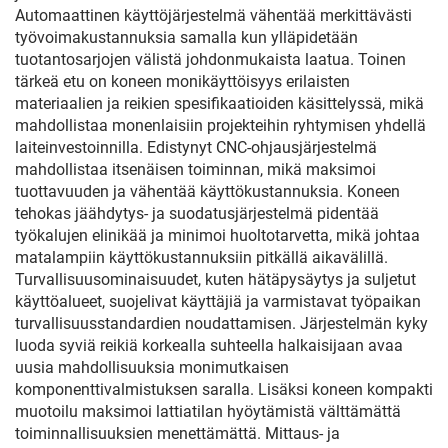
Automaattinen käyttöjärjestelmä vähentää merkittävästi
työvoimakustannuksia samalla kun ylläpidetään
tuotantosarjojen välistä johdonmukaista laatua. Toinen
tärkeä etu on koneen monikäyttöisyys erilaisten
materiaalien ja reikien spesifikaatioiden käsittelyssä, mikä
mahdollistaa monenlaisiin projekteihin ryhtymisen yhdellä
laiteinvestoinnilla. Edistynyt CNC-ohjausjärjestelmä
mahdollistaa itsenäisen toiminnan, mikä maksimoi
tuottavuuden ja vähentää käyttökustannuksia. Koneen
tehokas jäähdytys- ja suodatusjärjestelmä pidentää
työkalujen elinikää ja minimoi huoltotarvetta, mikä johtaa
matalampiin käyttökustannuksiin pitkällä aikavälillä.
Turvallisuusominaisuudet, kuten hätäpysäytys ja suljetut
käyttöalueet, suojelivat käyttäjiä ja varmistavat työpaikan
turvallisuusstandardien noudattamisen. Järjestelmän kyky
luoda syviä reikiä korkealla suhteella halkaisijaan avaa
uusia mahdollisuuksia monimutkaisen
komponenttivalmistuksen saralla. Lisäksi koneen kompakti
muotoilu maksimoi lattiatilan hyöytämistä välttämättä
toiminnallisuuksien menettämättä. Mittaus- ja