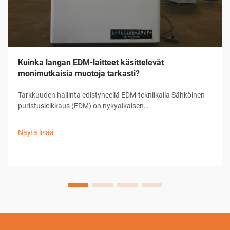
Kuinka langan EDM-laitteet käsittelevät
monimutkaisia muotoja tarkasti?
Tarkkuuden hallinta edistyneellä EDM-tekniikalla Sähköinen
puristusleikkaus (EDM) on nykyaikaisen
tarkkuusvalmistuksen kulmakivi, joka tarjoaa vertaansa
vailla olevia kykyjä monimutkaisten muotojen ja hienojen
Näytä lisää
suunnitelmien toteuttamisessa. ...