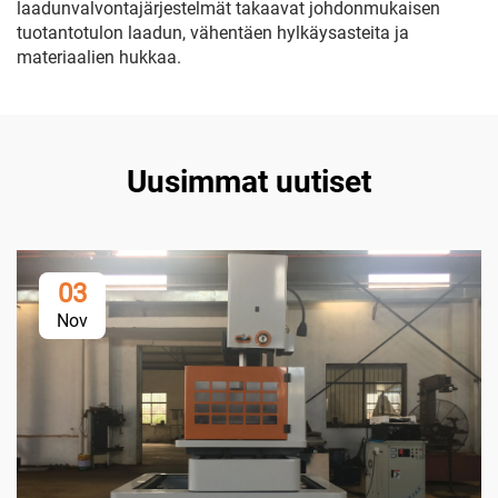
laadunvalvontajärjestelmät takaavat johdonmukaisen
tuotantotulon laadun, vähentäen hylkäysasteita ja
materiaalien hukkaa.
Uusimmat uutiset
03
Nov