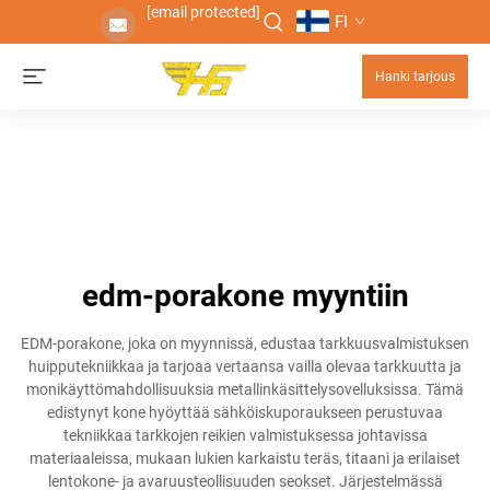
[email protected]
FI
Hanki tarjous
edm-porakone myyntiin
EDM-porakone, joka on myynnissä, edustaa tarkkuusvalmistuksen
huipputekniikkaa ja tarjoaa vertaansa vailla olevaa tarkkuutta ja
monikäyttömahdollisuuksia metallinkäsittelysovelluksissa. Tämä
edistynyt kone hyöyttää sähköiskuporaukseen perustuvaa
tekniikkaa tarkkojen reikien valmistuksessa johtavissa
materiaaleissa, mukaan lukien karkaistu teräs, titaani ja erilaiset
lentokone- ja avaruusteollisuuden seokset. Järjestelmässä