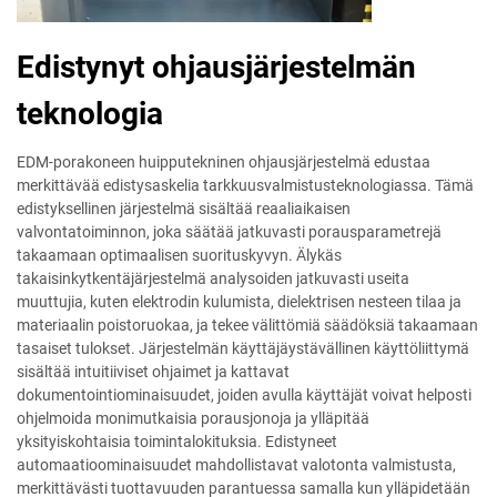
Edistynyt ohjausjärjestelmän
teknologia
EDM-porakoneen huipputekninen ohjausjärjestelmä edustaa
merkittävää edistysaskelia tarkkuusvalmistusteknologiassa. Tämä
edistyksellinen järjestelmä sisältää reaaliaikaisen
valvontatoiminnon, joka säätää jatkuvasti porausparametrejä
takaamaan optimaalisen suorituskyvyn. Älykäs
takaisinkytkentäjärjestelmä analysoiden jatkuvasti useita
muuttujia, kuten elektrodin kulumista, dielektrisen nesteen tilaa ja
materiaalin poistoruokaa, ja tekee välittömiä säädöksiä takaamaan
tasaiset tulokset. Järjestelmän käyttäjäystävällinen käyttöliittymä
sisältää intuitiiviset ohjaimet ja kattavat
dokumentointiominaisuudet, joiden avulla käyttäjät voivat helposti
ohjelmoida monimutkaisia porausjonoja ja ylläpitää
yksityiskohtaisia toimintalokituksia. Edistyneet
automaatioominaisuudet mahdollistavat valotonta valmistusta,
merkittävästi tuottavuuden parantuessa samalla kun ylläpidetään