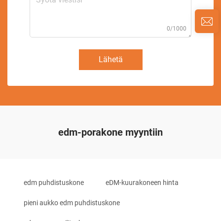
0/1000
Lähetä
edm-porakone myyntiin
edm puhdistuskone
eDM-kuurakoneen hinta
pieni aukko edm puhdistuskone