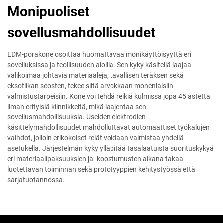
Monipuoliset
sovellusmahdollisuudet
EDM-porakone osoittaa huomattavaa monikäyttöisyyttä eri
sovelluksissa ja teollisuuden aloilla. Sen kyky käsitellä laajaa
valikoimaa johtavia materiaaleja, tavallisen teräksen sekä
eksotiikan seosten, tekee siitä arvokkaan monenlaisiin
valmistustarpeisiin. Kone voi tehdä reikiä kulmissa jopa 45 astetta
ilman erityisiä kiinnikkeitä, mikä laajentaa sen
sovellusmahdollisuuksia. Useiden elektrodien
käsittelymahdollisuudet mahdolluttavat automaattiset työkalujen
vaihdot, jolloin erikokoiset reiät voidaan valmistaa yhdellä
asetukella. Järjestelmän kyky ylläpitää tasalaatuista suorituskykyä
eri materiaalipaksuuksien ja -koostumusten aikana takaa
luotettavan toiminnan sekä prototyyppien kehitystyössä että
sarjatuotannossa.