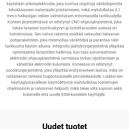
käytetään erikoiselektrodia, joka tuottaa ohjattuja sähkökipinöitä
tehokkaaseen materiaalin poistamiseen, mikä mahdollistaa 0,1
mm:n halkaisijan reikien valmistuksen erinomaisella tarkkuudella.
Koneen järjestelmässä on edistynyt CNC-ohjausjärjestelmä, joka
takaa tasaisen suorituskyvyn ja luotettavuuden useissa eri
toiminnoissa. Sen vahva rakenne sisältää vakauden takaavan
pohjarakenteen, joka minimoitaa värähtelyä ja parantaa näin
tarkkuutta käytön aikana. Integroitu jäähdytysjärjestelmä ylläpitää
optimaalista lämpötilan hallintaa, kun taas automaattinen
elektrodin ohjausjärjestelmä varmistaa tarkan sijoittamisen ja
vähentää elektrodin kulumista. Koneessa on edistynyt
suodatusjärjestelmä, joka ylläpitää eristysnesteen laatua, mikä on
ratkaisevan tärkeää huipputasoiselle pinnoitelaadulle. Lisäksi sen
käyttäjäystävällinen käyttöliittymä mahdollistaa toimintojen
ohjelmoinnin ja valvonnan helposti, mikä tekee siitä sopivan sekä
kokeneille että uusille EDM-koneiden käyttäjille.
Uudet tuotet