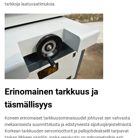
tarkkoja laatuvaatimuksia.
Erinomainen tarkkuus ja
täsmällisyys
Koneen erinomaiset tarkkuusominaisuudet johtuvat sen vahvasta
mekaanisesta suunnittelusta ja edistyneestä sijoitusjärjestelmästä.
Korkean tarkkuuden servomoottorit ja pallojohdeakselit tarjoavat
tarkan liikkeen säädön, jonka resoluutio on mikrometreihin asti.