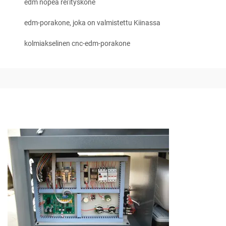
edm nopea rei'ityskone
edm-porakone, joka on valmistettu Kiinassa
kolmiakselinen cnc-edm-porakone