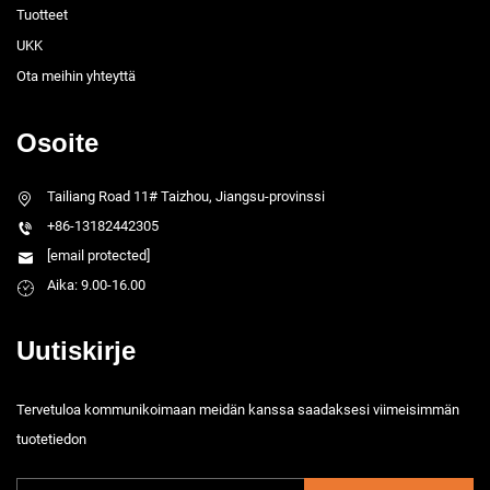
Tuotteet
UKK
Ota meihin yhteyttä
Osoite
Tailiang Road 11# Taizhou, Jiangsu-provinssi
+86-13182442305
[email protected]
Aika: 9.00-16.00
Uutiskirje
Tervetuloa kommunikoimaan meidän kanssa saadaksesi viimeisimmän
tuotetiedon