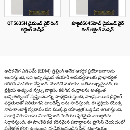
QT5635H డైమండ్ వైర్ రింగ్
క్యూటి5645హెచ్ డైమండ్ వైర్
కట్టింగ్ మెషీన్
రింగ్ కట్టింగ్ మెషిన్
అధిక-వేగ ఎడిఎమ్ (EDM) డ్రిల్లింగ్ అనేక ఆకర్షక ప్రయోజనాలను
అందిస్తుంది, ఇది ఖచ్చితమైన తయారీ అనువర్తనాలకు ప్రాధాన్యత
కలిగిన ఎంపికగా చేస్తుంది. మొదటి మరియు అతిముఖ్యమైనది, ఈ
ప్రక్రియ అత్యంత స్వల్ప వ్యాసం కలిగిన రంధ్రాలను అత్యంత
ఖచ్చితత్వంతో సృష్టించడాన్ని సాధ్యపరుస్తుంది, సాంప్రదాయిక డ్రిల్లింగ్
పద్ధతులతో సరితూగని టాలరెన్స్ లను సాధిస్తుంది. ఈ ప్రక్రియ యొక్క
నాన్-కాంటాక్ట్ స్వభావం పని ముక్కపై యాంత్రిక ఒత్తిడిని తొలగిస్తుంది,
పదార్థ విరూపణను నివారిస్తుంది మరియు స్థిరమైన నాణ్యతను
నిర్ధారిస్తుంది. ఈ సాంకేతికత కఠినమైన పదార్థాలను ప్రాసెస్ చేయడంలో
ప్రత్యేకత కలిగి ఉంటుంది, దృఢీకరించబడిన స్టీల్, టైటానియం