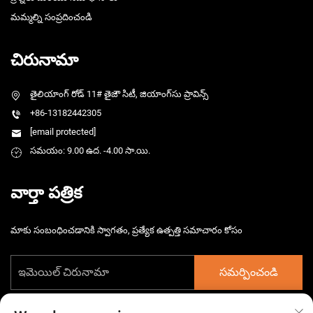
మమ్మల్ని సంప్రదించండి
చిరునామా
తైలియాంగ్ రోడ్ 11# తైజౌ సిటీ, జియాంగ్‌సు ప్రావిన్స్
+86-13182442305
[email protected]
సమయం: 9.00 ఉద. -4.00 సా.యి.
వార్తా పత్రిక
మాకు సంబంధించడానికి స్వాగతం, ప్రత్యేక ఉత్పత్తి సమాచారం కోసం
సమర్పించండి