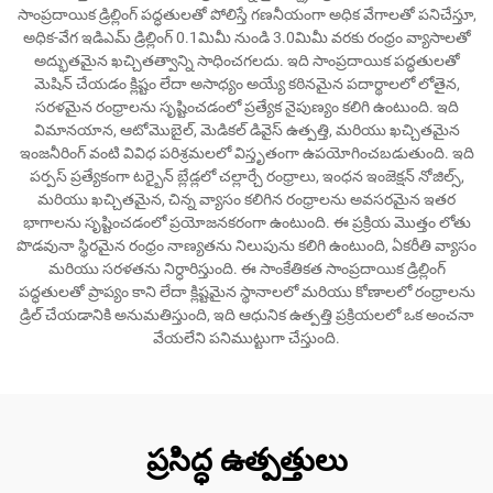
సాంప్రదాయిక డ్రిల్లింగ్ పద్ధతులతో పోలిస్తే గణనీయంగా అధిక వేగాలతో పనిచేస్తూ,
అధిక-వేగ ఇడిఎమ్ డ్రిల్లింగ్ 0.1మిమీ నుండి 3.0మిమీ వరకు రంధ్రం వ్యాసాలతో
అద్భుతమైన ఖచ్చితత్వాన్ని సాధించగలదు. ఇది సాంప్రదాయిక పద్ధతులతో
మెషిన్ చేయడం క్లిష్టం లేదా అసాధ్యం అయ్యే కఠినమైన పదార్థాలలో లోతైన,
సరళమైన రంధ్రాలను సృష్టించడంలో ప్రత్యేక నైపుణ్యం కలిగి ఉంటుంది. ఇది
విమానయాన, ఆటోమొబైల్, మెడికల్ డివైస్ ఉత్పత్తి, మరియు ఖచ్చితమైన
ఇంజనీరింగ్ వంటి వివిధ పరిశ్రమలలో విస్తృతంగా ఉపయోగించబడుతుంది. ఇది
పర్పస్ ప్రత్యేకంగా టర్బైన్ బ్లేడ్లలో చల్లార్చే రంధ్రాలు, ఇంధన ఇంజెక్షన్ నోజిల్స్,
మరియు ఖచ్చితమైన, చిన్న వ్యాసం కలిగిన రంధ్రాలను అవసరమైన ఇతర
భాగాలను సృష్టించడంలో ప్రయోజనకరంగా ఉంటుంది. ఈ ప్రక్రియ మొత్తం లోతు
పొడవునా స్థిరమైన రంధ్రం నాణ్యతను నిలుపును కలిగి ఉంటుంది, ఏకరీతి వ్యాసం
మరియు సరళతను నిర్ధారిస్తుంది. ఈ సాంకేతికత సాంప్రదాయిక డ్రిల్లింగ్
పద్ధతులతో ప్రాప్యం కాని లేదా క్లిష్టమైన స్థానాలలో మరియు కోణాలలో రంధ్రాలను
డ్రిల్ చేయడానికి అనుమతిస్తుంది, ఇది ఆధునిక ఉత్పత్తి ప్రక్రియలలో ఒక అంచనా
వేయలేని పనిముట్టుగా చేస్తుంది.
ప్రసిద్ధ ఉత్పత్తులు