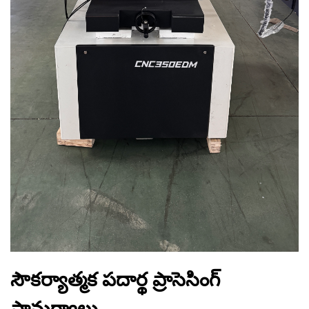
సౌకర్యాత్మక పదార్థ ప్రాసెసింగ్
సామర్థ్యాలు