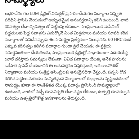
అధిక-వేగం గల EDM డ్రిల్లింగ్ విద్యుత్ ప్రసారం చేయగల పదార్థాల విస్తృత
పరిధిని ప్రాసెస్ చేయడంలో అద్భుతమైన అనువర్తనాన్ని కలిగి ఉంటుంది, వాటి
కఠినత్వం లేదా దృఢత్వం తో పట్టింపు లేకుండా. సాంప్రదాయిక మెషినింగ్
పద్ధతులకు పెద్ద సవాళ్లను ఎదుర్కొనే వింత మిశ్రమాలు మరియు సూపర్-కఠిన
పదార్థాలతో పనిచేసప్పుడు ఈ సామర్థ్యం ప్రత్యేకంగా విలువైనది. 60 HRC కంటే
ఎక్కువ కఠినత్వం కలిగిన పదార్థాల గుండా డ్రిల్ చేయడం ఈ ప్రక్రియ
సమర్థవంతంగా చేయగలదు, సాంప్రదాయిక డ్రిల్లింగ్లో సాధారణంగా ఎదురయ్యే
టూల్ ధరిస్తారు సమస్యలు లేకుండా. వివిధ పదార్థాల యొక్క అనేక పొరలను
ఒకేసారి ప్రాసెస్ చేయడానికి ఈ అనువర్తనం విస్తరిస్తుంది, ఇది కాంపోజిట్
నిర్మాణాలు మరియు సంక్లిష్ట అసెంబ్లీలకు అనువైనదిగా చేస్తుంది. సన్నని-గోడ
కలిగిన పెట్టెలు మరియు సున్నితమైన నిర్మాణాలలో రంధ్రాలను సృష్టించడం లో
సామర్థ్యం కూడా ఈ సాంకేతికత యొక్క పదార్థం ప్రాసెసింగ్ సామర్థ్యాలలో
ఉంటుంది, వాటిలో వచ్చే రూపవికృతి లేదా నష్టం లేకుండా, ఉత్పత్తి రూపకల్పన
మరియు ఉత్పత్తిలో కొత్త అవకాశాలను తెరుస్తుంది.