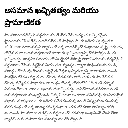
అసమాన ఖచ్చితత్వం మరియు
ప్రామాణికత
సాంప్రదాయిక డ్రిల్లింగ్ పద్ధతుల నుండి వేరు చేసే అత్యంత ఖచ్చితమైన
స్థాయిలను EDM డ్రిల్లింగ్ అధిక వేగంతో సాధిస్తుంది. ఈ ప్రక్రియ ఎల్లప్పుడూ
±0.01mm వరకు సన్నని వ్యాసం యొక్క టాలరెన్స్‌తో రంధ్రాలను సృష్టించగలదు,
లోతైన రంధ్రాల అనువర్తనాలలో కూడా ఈ ఖచ్చితత్వాన్ని కొనసాగిస్తుంది. ఈ
ఖచ్చితత్వం వాస్తవిక సమయంలో ఎలక్ట్రికల్ డిస్చార్జ్ పారామితులను పర్యవేక్షించి
సర్దుబాటు చేసే సంక్లిష్టమైన నియంత్రణ వ్యవస్థల ద్వారా సాధించబడుతుంది,
పదార్థం తొలగింపు రేటును ఆప్టిమైజ్ చేస్తూ ఖచ్చితత్వాన్ని కాపాడుకుంటుంది.
పొడవైన లోతుల వద్ద రంధ్రం యొక్క సరళతను సాధించడం ఈ సాంకేతికత
యొక్క ప్రత్యేకత, సాధారణంగా రంధ్రం యొక్క లోతులో 0.1% కంటే తక్కువ
విచలన రేట్లు ఉంటాయి. ఇటువంటి ఖచ్చితత్వం అవియోజన పరికరాల వంటి
అనువర్తనాలకు ముఖ్యమైనది, చిన్న విచలనాలు కూడా పనితీరుపై గణనీయమైన
ప్రభావం చూపుతాయి. ఈ ప్రక్రియ ప్రవేశ బిందువు నుండి నిష్క్రమణ బిందువు
వరకు రంధ్రం యొక్క నాణ్యతను స్థిరంగా ఉంచడంలో కూడా ప్రావీణ్యం కలిగి
ఉంటుంది, సాంప్రదాయిక డ్రిల్లింగ్ పద్ధతులతో తరచుగా సంభవించే టేపర్ లేదా
బ్యారెలింగ్ వంటి సాధారణ సమస్యలను తొలగిస్తుంది.