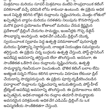
మిశ్రమాలు మరియు సూపర్ మిశ్రమాలు వంటివి సాంప్రదాయిక కటింగ్
పరికరాలతో వచ్చే ధరిమికి లోను కాకుండా ఉంటుంది. ఈ ప్రక్రియ అధిక
అంశ నిష్పత్తి కలిగిన లోతైన రంధ్రాలను సృష్టించగలదు, మొత్తం లోతులో
ఖచ్చితమైన వ్యాసం మరియు సరళతను నిలుపును కొనసాగిస్తుంది.
మరొక ప్రధాన ప్రయోజనం కోణాలలో మరియు చేరువ క్లిష్టమైన
ప్రదేశాలలో డ్రిల్లింగ్ చేయగల సామర్థ్యం, ఇంజనీర్లకు గొప్ప డిజైన్
సౌలభ్యాన్ని అందిస్తుంది. అధిక-వేగ ఎడిఎమ్ డ్రిల్లింగ్ యొక్క
స్వయంచాలక స్వభావం పెద్ద ఉత్పత్తి పరిమాణాలలో పునరావృత్తి
మరియు స్థిరత్వాన్ని నిర్ధారిస్తుంది, నాణ్యత నియంత్రణ సమస్యలను
తగ్గిస్తుంది. ఈ ప్రక్రియ చిన్న బుర్రలను ఉత్పత్తి చేస్తుంది, పోస్ట్-ప్రాసెసింగ్
ఆపరేషన్ల అవసరాన్ని తగ్గిస్తుంది లేదా తొలగిస్తుంది. అదనంగా, ఈ
సాంకేతికత ఒకేసారి పలు రంధ్రాలను సృష్టించగలదు, ఉత్పత్తి
సామర్థ్యాన్ని గణనీయంగా పెంచుతుంది. భౌతిక కటింగ్ బలాల లేమి
అత్యంత సన్నని గోడలు కలిగిన భాగాలను విరూపణ లేకుండా డ్రిల్
చేయడాన్ని సాధ్యపరుస్తుంది. ఈ ప్రక్రియ పూర్వ-దృఢీకరించబడిన
పదార్థాలలో రంధ్రాలను సృష్టించడాన్ని అనుమతిస్తుంది, పోస్ట్-హీట్
ట్రీట్మెంట్ ఆపరేషన్ల అవసరాన్ని తొలగిస్తుంది. ఈ ప్రయోజనాలు కలిసి
ఖచ్చితమైన, అధిక-నాణ్యత గల రంధ్రాల తయారీ సామర్థ్యాలకు
అవసరమైన పరిశ్రమలకు అధిక-వేగ ఎడిఎమ్ డ్రిల్లింగ్ ను ఒక
అవిస్మరణీయ సాంకేతికతగా చేస్తుంది.