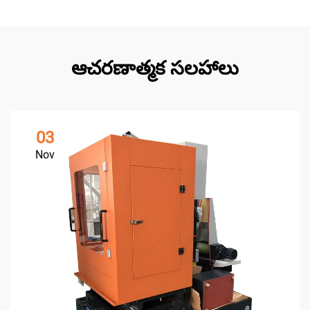
ఆచరణాత్మక సలహాలు
03
Nov