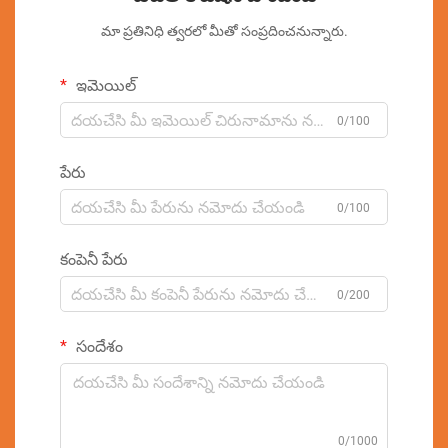
మా ప్రతినిధి త్వరలో మీతో సంప్రదించనున్నారు.
ఇమెయిల్
0/100
పేరు
0/100
కంపెనీ పేరు
0/200
సందేశం
0/1000