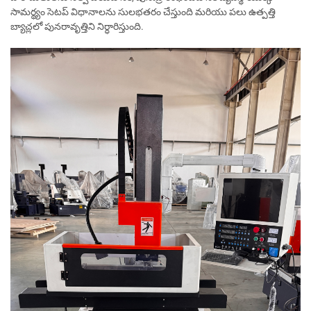
సామర్థ్యం సెటప్ విధానాలను సులభతరం చేస్తుంది మరియు పలు ఉత్పత్తి
బ్యాచ్లలో పునరావృత్తిని నిర్ధారిస్తుంది.