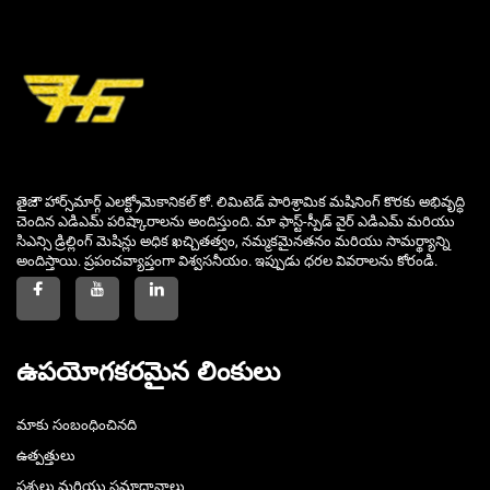
తైజౌ హార్స్‌మార్గ్ ఎలక్ట్రోమెకానికల్ కో. లిమిటెడ్ పారిశ్రామిక మషినింగ్ కొరకు అభివృద్ధి
చెందిన ఎడిఎమ్ పరిష్కారాలను అందిస్తుంది. మా ఫాస్ట్-స్పీడ్ వైర్ ఎడిఎమ్ మరియు
సిఎన్సి డ్రిల్లింగ్ మెషిన్లు అధిక ఖచ్చితత్వం, నమ్మకమైనతనం మరియు సామర్థ్యాన్ని
అందిస్తాయి. ప్రపంచవ్యాప్తంగా విశ్వసనీయం. ఇప్పుడు ధరల వివరాలను కోరండి.
ఉపయోగకరమైన లింకులు
మాకు సంబంధించినది
ఉత్పత్తులు
ప్రశ్నలు మరియు సమాధానాలు