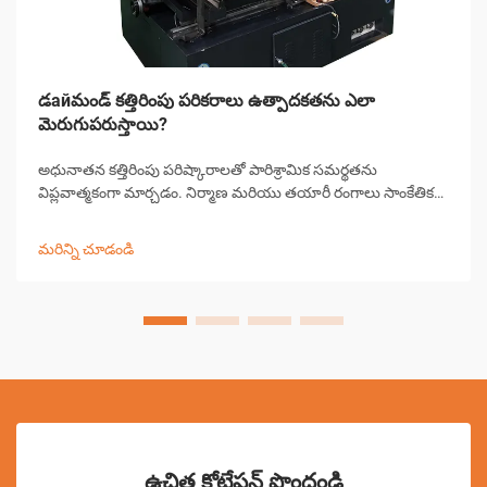
డайమండ్ కత్తిరింపు పరికరాలు ఉత్పాదకతను ఎలా
మెరుగుపరుస్తాయి?
అధునాతన కత్తిరింపు పరిష్కారాలతో పారిశ్రామిక సమర్థతను
విప్లవాత్మకంగా మార్చడం. నిర్మాణ మరియు తయారీ రంగాలు సాంకేతిక
పురోగతి ద్వారా గొప్ప మార్పులను చవిచూశాయి, డైమండ్ కత్తిరింపు
పరికరాలు ముందంజలో ఉన్నాయి...
మరిన్ని చూడండి
ఉచిత కోటేషన్ పొందండి