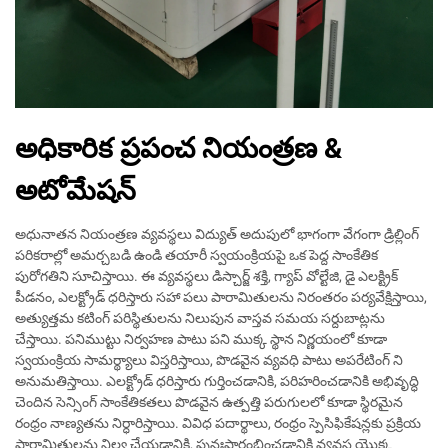
అధికారిక ప్రపంచ నియంత్రణ &
అటోమేషన్
అధునాతన నియంత్రణ వ్యవస్థలు విద్యుత్ అదుపులో భాగంగా వేగంగా డ్రిల్లింగ్
పరికరాల్లో అమర్చబడి ఉండి తయారీ స్వయంక్రియపై ఒక పెద్ద సాంకేతిక
పురోగతిని సూచిస్తాయి. ఈ వ్యవస్థలు డిస్చార్జ్ శక్తి, గ్యాప్ వోల్టేజి, డై ఎలక్ట్రిక్
పీడనం, ఎలక్ట్రోడ్ ధరిస్తారు సహా పలు పారామితులను నిరంతరం పర్యవేక్షిస్తాయి,
అత్యుత్తమ కటింగ్ పరిస్థితులను నిలుపున వాస్తవ సమయ సర్దుబాట్లను
చేస్తాయి. పనిముట్టు నిర్వహణ పాటు పని ముక్క స్థాన నిర్ణయంలో కూడా
స్వయంక్రియ సామర్థ్యాలు విస్తరిస్తాయి, పొడవైన వ్యవధి పాటు అపరేటింగ్ ని
అనుమతిస్తాయి. ఎలక్ట్రోడ్ ధరిస్తారు గుర్తించడానికి, పరిహరించడానికి అభివృద్ధి
చెందిన సెన్సింగ్ సాంకేతికతలు పొడవైన ఉత్పత్తి పరుగులలో కూడా స్థిరమైన
రంధ్రం నాణ్యతను నిర్ధారిస్తాయి. వివిధ పదార్థాలు, రంధ్రం స్పెసిఫికేషన్లకు ప్రక్రియ
పారామితులను నిల్వ చేయడానికి, పునఃప్రారంభించడానికి వ్యవస్థ యొక్క