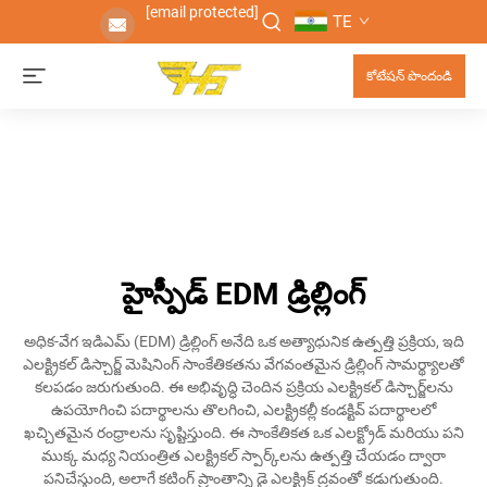
[email protected]
TE
కోటేషన్ పొందండి
హైస్పీడ్ EDM డ్రిల్లింగ్
అధిక-వేగ ఇడిఎమ్ (EDM) డ్రిల్లింగ్ అనేది ఒక అత్యాధునిక ఉత్పత్తి ప్రక్రియ, ఇది
ఎలక్ట్రికల్ డిస్చార్జ్ మెషినింగ్ సాంకేతికతను వేగవంతమైన డ్రిల్లింగ్ సామర్థ్యాలతో
కలపడం జరుగుతుంది. ఈ అభివృద్ధి చెందిన ప్రక్రియ ఎలక్ట్రికల్ డిస్చార్జ్‌లను
ఉపయోగించి పదార్థాలను తొలగించి, ఎలక్ట్రికల్లీ కండక్టివ్ పదార్థాలలో
ఖచ్చితమైన రంధ్రాలను సృష్టిస్తుంది. ఈ సాంకేతికత ఒక ఎలక్ట్రోడ్ మరియు పని
ముక్క మధ్య నియంత్రిత ఎలక్ట్రికల్ స్పార్క్‌లను ఉత్పత్తి చేయడం ద్వారా
పనిచేస్తుంది, అలాగే కటింగ్ ప్రాంతాన్ని డై ఎలక్ట్రిక్ ద్రవంతో కడుగుతుంది.