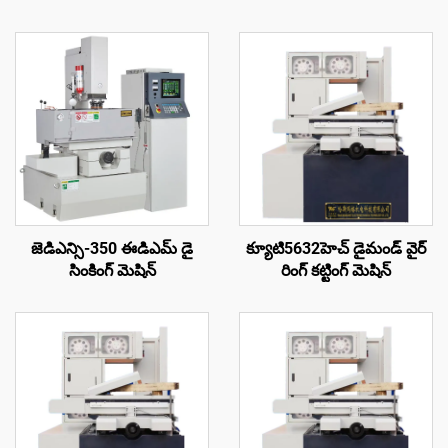
జెడిఎన్సి-350 ఈడిఎమ్ డై
క్యూటి5632హెచ్ డైమండ్ వైర్
సింకింగ్ మెషిన్
రింగ్ కట్టింగ్ మెషిన్