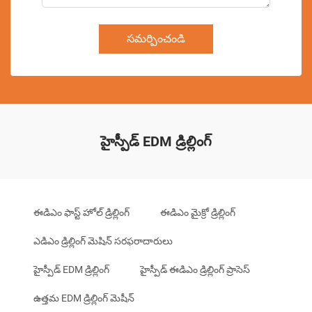
సమర్పించండి
హైస్పీడ్ EDM డ్రిల్లింగ్
ఈడిఎం ఫాస్ట్ హోల్ డ్రిల్లింగ్
ఈడిఎం మైక్రో డ్రిల్లింగ్
ఎడిఎం డ్రిల్లింగ్ మెషిన్ సరఫరాదారులు
హైస్పీడ్ EDM డ్రిల్లింగ్
హైస్పీడ్ ఈడిఎం డ్రిల్లింగ్ ప్రాసెస్
ఉత్తమ EDM డ్రిల్లింగ్ మెషీన్