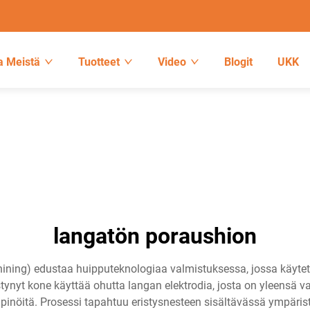
a Meistä
Tuotteet
Video
Blogit
UKK
langatön poraushion
ining) edustaa huipputeknologiaa valmistuksessa, jossa käytetä
nyt kone käyttää ohutta langan elektrodia, josta on yleensä val
kipinöitä. Prosessi tapahtuu eristysnesteen sisältävässä ympäris