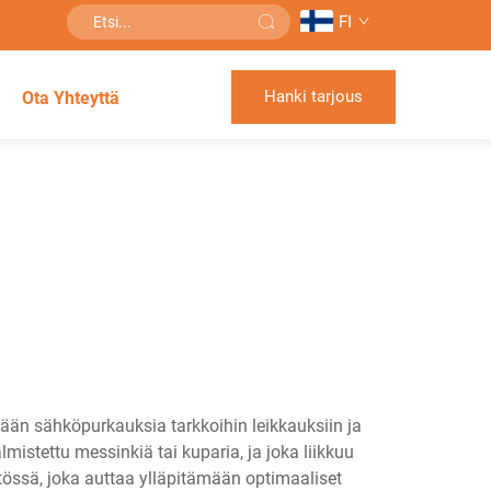
FI
Hanki tarjous
Ota Yhteyttä
än sähköpurkauksia tarkkoihin leikkauksiin ja
mistettu messinkiä tai kuparia, ja joka liikkuu
tössä, joka auttaa ylläpitämään optimaaliset