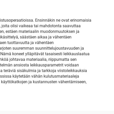
mistusoperaatioissa. Ensinnäkin ne ovat erinomaisia
, joita olisi vaikeaa tai mahdotonta saavuttaa
seen, estäen materiaalin muodonmuutoksen ja
käsittelyä, säästäen aikaa ja vähentäen
aen tuottavuutta ja vähentäen
tarjoten suuremman suunnittelujoustavuuden ja
 Nämä koneet ylläpitävät tasaisesti leikkauslaatua
ähköä johtavaa materiaalia, riippumatta sen
estelmän ansiosta leikkausparametrit voidaan
a teräviä sisäkulmia ja tarkkoja viistoleikkauksia
essissa käytetään vähän kulutusmateriaaleja
at käyttökatkojen ja kustannusten vähentämiseen,