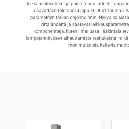
leikkausolosuhteet ja poistamaan jätteet. Langans
saavuttaen toleranssit jopa ±0,0001 tuumaa. K
parametrien tarkan ohjelmoinnin. Nykyaikaisissa 
virtalähdettä ja säätävät leikkausparametrej
komponentteja, kuten ilmailussa, lääkintälait
lämpöjännityksen aiheuttamista rasituksista, mikä 
monimutkaisia kaltevia muoto