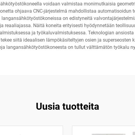
ähkötyöstökoneella voidaan valmistaa monimutkaisia geometrioit
onetta ohjaava CNC-järjestelmä mahdollistaa automatisoidun to
langansähkötyöstökoneissa on edistyneitä valvontajärjestelmiä,
a reaaliajassa. Näitä koneita erityisesti hyödynnetään teollisuude
evalmistuksessa ja työkaluvalmistuksessa. Teknologian ansiosta 
tekee siitä ideaalisen lämpökäsiteltyjen osien ja superseosten k
ja langansähkötyöstökoneesta on tullut välttämätön työkalu n
Uusia tuotteita