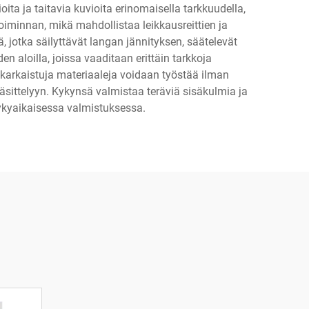
a ja taitavia kuvioita erinomaisella tarkkuudella,
iminnan, mikä mahdollistaa leikkausreittien ja
 jotka säilyttävät langan jännityksen, säätelevät
n aloilla, joissa vaaditaan erittäin tarkkoja
karkaistuja materiaaleja voidaan työstää ilman
äsittelyyn. Kykynsä valmistaa teräviä sisäkulmia ja
ykyaikaisessa valmistuksessa.