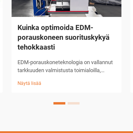
Kuinka optimoida EDM-
porauskoneen suorituskykyä
tehokkaasti
EDM-porauskoneteknologia on vallannut
tarkkuuden valmistusta toimialoilla,
joissa tarvitaan mikroporauskykyä. Nämä
Näytä lisää
kehittyneet sähköpuru-laitteet tarjoavat
vertaansa vailla pitävän tarkkuuden
reikien tekemisessä aina 0,0... kokoisiin