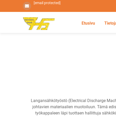
[email protected]
Etusivu
Tietoj
Langansähkötyöstö (Electrical Discharge Mach
johtavien materiaalien muotoiluun. Tämä edisty
työkappaleen läpi tuottaen hallittuja sähkö