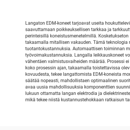
Langaton EDM-koneet tarjoavat useita houkuttelevia
saavuttamaan poikkeuksellisen tarkkaa ja tarkkuutta
perinteisillä koneistusmenetelmillä. Kosketukset
takaamalla mitallisen vakauden. Tämä teknologia ma
tuotantokustannuksia. Automaattisen toiminnan ma
työvoimakustannuksia. Langalla leikkauskoneet vo
vähentäen valmistusvaiheiden määrää. Prosessi ei t
koko prosessin ajan, takaamalla toistettavissa olev
kovuudesta, tekee langattomista EDM-koneista monik
säätää nopeasti, mahdollistaen optimaalinen suoritu
avaa uusia mahdollisuuksia komponenttien suunnitt
lukuun ottamatta langan elektrodia ja dielektrines
mikä tekee niistä kustannustehokkaan ratkaisun tar