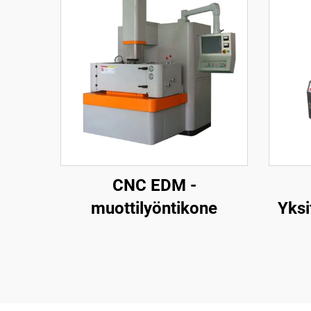
CNC EDM -
muottilyöntikone
Yksi
la