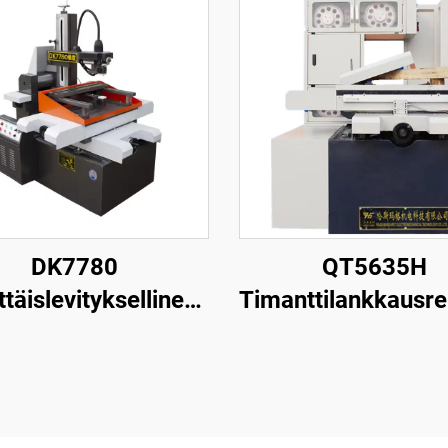
DK7780
QT5635H
ttäislevityksellinen
Timanttilankkausr
nganpuristuskone
leikkauskone