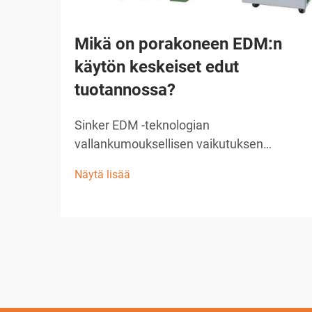
Mikä on porakoneen EDM:n
käytön keskeiset edut
tuotannossa?
Sinker EDM -teknologian
vallankumouksellisen vaikutuksen
ymmärtäminen Nykyaikainen valmistus
Näytä lisää
vaatii tarkkuutta, tehokkuutta ja
innovatiivisia ratkaisuja monimutkaisiin
koneenpito-ongelmiin. Sinker EDM, joka
tunnetaan myös ram-EDM:nä tai
perinteisenä EDM:nä, on noussut esiin
merkittävänä tekijänä...