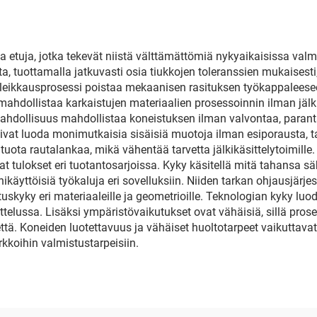
 etuja, jotka tekevät niistä välttämättömiä nykyaikaisissa val
, tuottamalla jatkuvasti osia tiukkojen toleranssien mukaisesti
on leikkausprosessi poistaa mekaanisen rasituksen työkappalee
hdollistaa karkaistujen materiaalien prosessoinnin ilman jälki
hdollisuus mahdollistaa koneistuksen ilman valvontaa, parant
ivat luoda monimutkaisia sisäisiä muotoja ilman esiporausta, 
uota rautalankaa, mikä vähentää tarvetta jälkikäsittelytoimille.
at tulokset eri tuotantosarjoissa. Kyky käsitellä mitä tahansa s
äyttöisiä työkaluja eri sovelluksiin. Niiden tarkan ohjausjärj
skyky eri materiaaleille ja geometrioille. Teknologian kyky luod
elussa. Lisäksi ympäristövaikutukset ovat vähäisiä, sillä pros
tettä. Koneiden luotettavuus ja vähäiset huoltotarpeet vaikuttav
kkoihin valmistustarpeisiin.