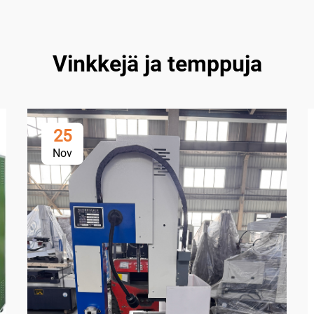
Vinkkejä ja temppuja
25
Nov