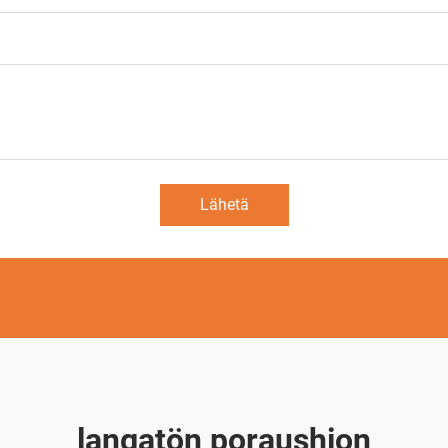
Lähetä
langatön poraushion