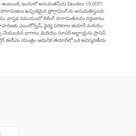
తేలికగా ఉంటుంది, ఇందులో అనుమతనీయ విలువలు ±0.0001
రామితుల ఖచ్చితమైన ప్రోగ్రామింగ్ కు అనుమతిస్తుంది.
డం మరియు వాస్తవ సమయంలో కటింగ్ పారామితులను సర్దుబాటు
ాహరణకు ఎయిరోస్పేస్, వైద్య పరికరాల తయారీ మరియు
కిత్స చేయబడిన భాగాలు మరియు సూపర్-అల్లాయ్లను ప్రాసెస్
యంతో, వైర్ ఈడీఎం యంత్రం ఆధునిక తయారీలో ఒక అవిస్మరణీయ