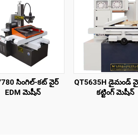
80 సింగిల్-కట్ వైర్
QT5635H డైమండ్ వైర్
EDM మెషీన్
కట్టింగ్ మెషీన్