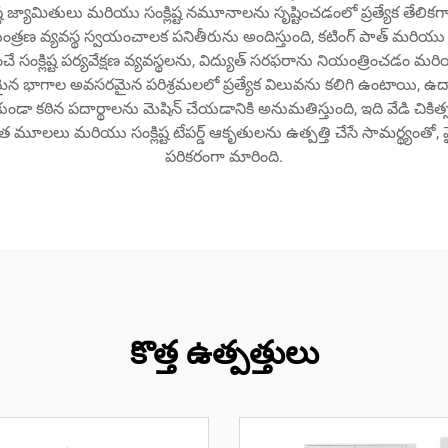
్ట జ్యామితులు మరియు సంక్లిష్ట నమూనాలను సృష్టించడంలో ప్రత్యేక 
రణ వ్యవస్థ స్వయంచాలక పనితీరును అందిస్తుంది, కటింగ్ పాత్ మరియు పా
ించే సంక్లిష్ట పర్యవేక్షణ వ్యవస్థలను, విద్యుత్ సరఫరాను నియంత్రించ
న భాగాల అవసరమైన పరిశ్రమలలో ప్రత్యేక విలువను కలిగి ఉంటాయి, ఉద
కుండా కఠిన పదార్థాలను మెషిన్ చేయడానికి అనుమతిస్తుంది, ఇది వేడి చి
ర్గత మూలలు మరియు సంక్లిష్ట టేపర్డ్ ఆకృతులను ఉత్పత్తి చేసే సామర్థ్
పరికరంగా మారింది.
కొత్త ఉత్పత్తులు