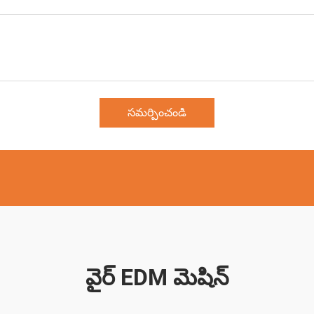
సమర్పించండి
వైర్ EDM మెషిన్