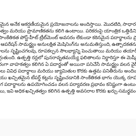
మైన అనేక ఆకర్షణీయమైన ప్రయోజనాలను అందిస్తాయి. మొదటిది, సాధారణ 
ం మరియు ప్రామాణికతను కలిగి ఉంటాయి. పరికరంపై యాంత్రిక ఒత్తిడిని త
. ఈ సాంకేతికత పోస్ట్-హీట్ ట్రీట్‌మెంట్ అవసరం లేకుండా కఠినమైన పదార్థాలన
డ్ ఆపరేషన్ సామర్థ్యం అనులక్షిత మెషినింగ్‌ను అనుమతిస్తుంది, ఉత్పాదకతను
త లక్షణాలను సృష్టించగలవు, రూపకల్పన సౌలభ్యాన్ని పెంచుతాయి మరియు తయారీ 
ుంది. ఉత్పత్తి రన్లలో పునరావృతమయ్యే ఫలితాలను నిర్ధారిస్తూ ఈ మెషీన్లు
పరంగా వాహకత్వం కలిగిన ఏ పదార్థంతో అయినా పనిచేసే సామర్థ్యం వలన వైర
ు వివిధ పదార్థాలు మరియు జ్యామితుల కొరకు ఉత్తమ పనితీరును అందించడ
్చితమైన టేపర్డ్ కట్లను సృష్టించడానికి సాంకేతికత భాగం యొక్క రూపకల్ప
 వినియోగ పదార్థాలను ఉపయోగించడం వలన పర్యావరణ ప్రభావం కనిష్టంగా ఉం
ాయి, ఇవి అధిక-ఖచ్చితత్వం కలిగిన ఉత్పత్తి అవసరాల కొరకు ఖర్చు-సమర్