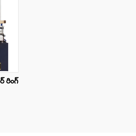
 రింగ్