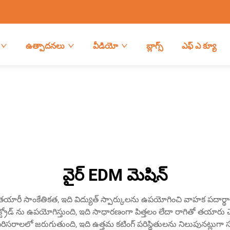
ఉత్పాదనలు
వీడియో
బ్లాగ్స్
ఎఫ్ ఎ క్యూ
వైర్ EDM మెషిన్
కొత్త తరం తయారీ సాంకేతికత, ఇది విద్యుత్ స్పార్కులను ఉపయోగించి వాహక
క్ట్రోడ్ ను ఉపయోగిస్తుంది, ఇది సాధారణంగా పిత్తలం లేదా రాగితో తయారు
రిక్ ద్రవ పరిసరాలలో జరుగుతుంది, ఇది ఉత్తమ కటింగ్ పరిస్థితులను నిలుపున