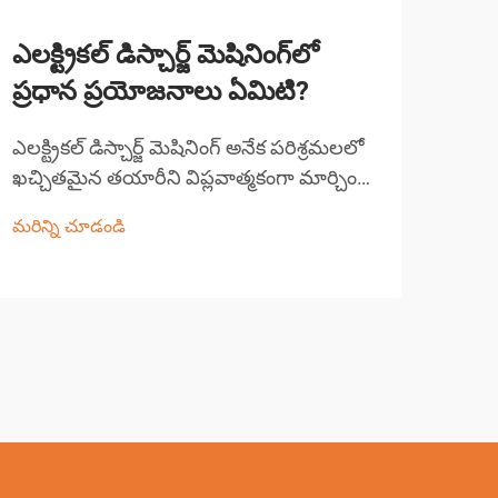
ఎలక్ట్రికల్ డిస్చార్జ్ మెషినింగ్‌లో
వైర
ప్రధాన ప్రయోజనాలు ఏమిటి?
కటి
ఎలక్ట్రికల్ డిస్చార్జ్ మెషినింగ్ అనేక పరిశ్రమలలో
ఆధున
ఖచ్చితమైన తయారీని విప్లవాత్మకంగా మార్చింది,
పరిశ
సంక్లిష్టమైన జ్యామితులు మరియు సంకీర్ణ
చేయడ
మరిన్ని చూడండి
మరిన్
భాగాలను సృష్టించడానికి అసమానమైన
ఎక్క
సామర్థ్యాలను అందిస్తుంది. ఈ అధునాతన
ప్రక
తయారీ ప్రక్రియ నియంత్రిత...
తీసు
EDM 
సాంక