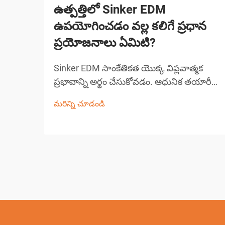
ఉత్పత్తిలో Sinker EDM
ఉపయోగించడం వల్ల కలిగే ప్రధాన
ప్రయోజనాలు ఏమిటి?
Sinker EDM సాంకేతికత యొక్క విప్లవాత్మక
ప్రభావాన్ని అర్థం చేసుకోవడం. ఆధునిక తయారీ
ఖచ్చితత్వం, సమర్థత మరియు సంక్లిష్టమైన
మరిన్ని చూడండి
మెషినింగ్ సవాళ్లకు కొత్త పరిష్కారాలను డిమాండ్
చేస్తుంది. Sinker EDM, రామ్ EDM లేదా
సాంప్రదాయిక EDM అని కూడా పిలుస్తారు, ఇది
ఒక గ్రౌ...