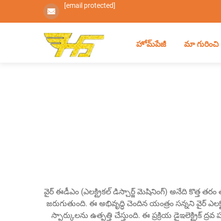
[email protected]
హోమ్‌పేజీ
మా గురించి
వైర్ ఈడీఎం (ఎలక్ట్రికల్ డిస్చార్జ్ మెషినింగ్) అనేది 
జరుగుతుంది. ఈ అభివృద్ధి చెందిన యంత్రం సన్నని వైర్ ఎల
స్పార్కులను ఉత్పత్తి చేస్తుంది. ఈ ప్రక్రియ డైఇలెక్ట్