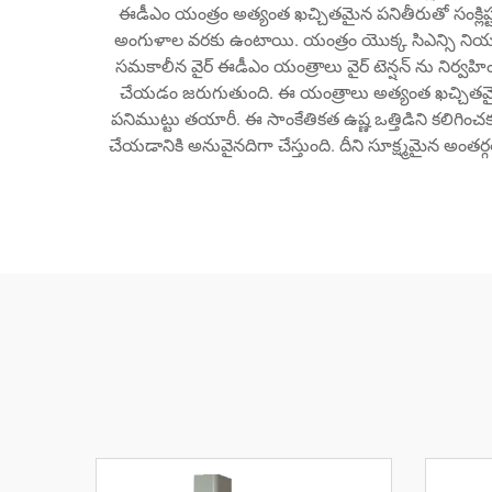
ఈడీఎం యంత్రం అత్యంత ఖచ్చితమైన పనితీరుతో సంక్లిష
అంగుళాల వరకు ఉంటాయి. యంత్రం యొక్క సిఎన్సి నియంత్
సమకాలీన వైర్ ఈడీఎం యంత్రాలు వైర్ టెన్షన్ ను నిర్వహ
చేయడం జరుగుతుంది. ఈ యంత్రాలు అత్యంత ఖచ్చితమై
పనిముట్టు తయారీ. ఈ సాంకేతికత ఉష్ణ ఒత్తిడిని కలిగించ
చేయడానికి అనువైనదిగా చేస్తుంది. దీని సూక్ష్మమైన అంత