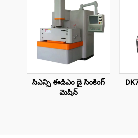
సిఎన్సి ఈడిఎం డై సింకింగ్
DK77
మెషిన్