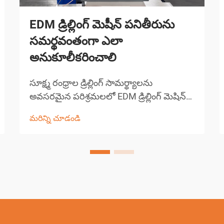
EDM డ్రిల్లింగ్ మెషీన్ పనితీరును
సమర్థవంతంగా ఎలా
అనుకూలీకరించాలి
సూక్ష్మ రంధ్రాల డ్రిల్లింగ్ సామర్థ్యాలను
అవసరమైన పరిశ్రమలలో EDM డ్రిల్లింగ్ మెషిన్
సాంకేతికత ఖచ్చితమైన తయారీని
మరిన్ని చూడండి
విప్లవీకరించింది. ఈ సంక్లిష్టమైన విద్యుత్ డిస్చార్జ్
మెషిన్లు 0.0... కంటే చిన్న రంధ్రాలను
సృష్టించడంలో అసమానమైన ఖచ్చితత్వాన్ని
అందిస్తాయి