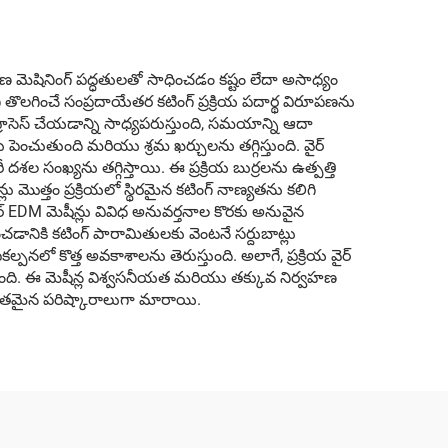
మెషినింగ్ పద్ధతులతో సాధించడం కష్టం లేదా అసాధ్యం
ొలగించే సంప్రదాయేతర కటింగ్ ప్రక్రియ పదార్థ విరూపణను
ు ప్రాసెస్ చేయడాన్ని సాధ్యపరుస్తుంది, సమయాన్ని ఆదా
 పెంచుతుంది మరియు శ్రమ ఖర్చులను తగ్గిస్తుంది. వైర్
దశల సంఖ్యను తగ్గిస్తాయి. ఈ ప్రక్రియ బుర్రలను ఉత్పత్తి
 మొత్తం ప్రక్రియలో స్థిరమైన కటింగ్ నాణ్యతను కలిగి
్ EDM మెషీన్లు వివిధ అనువర్తనాల కొరకు అనువైన
ానికి కటింగ్ పారామితులకు వెంటనే సర్దుబాట్లు
నలో కొత్త అవకాశాలను తెరుస్తుంది. అలాగే, ప్రక్రియ వైర్
టుంది. ఈ మెషీన్ల విశ్వసనీయత మరియు తక్కువ నిర్వహణ
థవంతమైన పరిష్కారాలుగా మారాయి.