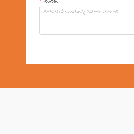
సందేశం