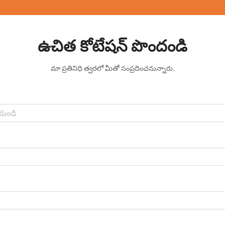
ఉచిత కోటేషన్ పొందండి
మా ప్రతినిధి త్వరలో మీతో సంప్రదించనున్నారు.