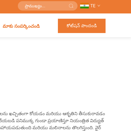
TE
కోటేషన్ పొందండి
మాకు సంపర్కించండి
 పదార్థాలను ఖచ్చితంగా కోయడం మరియు ఆకృతిని తీసుకురావడం
 చేయబడి పనిముక్క గుండా ప్రయాణిస్తూ నియంత్రిత విద్యుత్
ట్లుగా సహాయపడుతుంది మరియు మలినాలను తొలగిస్తుంది. వైర్