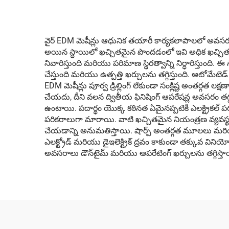
వైర్ EDM మెషీన్లు ఆధునిక తయారీ కార్యకలాపాలలో అవసర
అయిన స్థాయిలో ఖచ్చితమైన పొందడంలో ఇవి అధిక ఖచ్చితత్వ
నివారిస్తుంది మరియు పరిమాణ స్థిరత్వాన్ని నిర్ధారిస్తుంది
చేస్తుంది మరియు ఉత్పత్తి ఖర్చులను తగ్గిస్తుంది. ఆటోమేటె
EDM మెషీన్లు పూర్వ డ్రిల్లింగ్ లేకుండా సంక్లిష్ట అంతర్గ
చేయదు, దీని వలన ద్వితీయ ఫినిషింగ్ ఆపరేషన్ల అవసరం తగ్గుత
ఉంటాయి. పదార్థం యొక్క కఠినత ఏమైనప్పటికీ ఎలక్ట్రికల్ 
పరికరాలుగా మారాయి. వాటి ఖచ్చితమైన నియంత్రణ వ్యవస్థల
చేయడాన్ని అనుమతిస్తాయి. షార్ప్ అంతర్గత మూలలు మరియు ఖచ
ఎలక్ట్రోడ్ మరియు డైఇలెక్ట్రిక్ ద్రవం కాకుండా తక్కువ
అవసరాలు డౌన్‌టైమ్ మరియు ఆపరేటింగ్ ఖర్చులను తగ్గిస్త