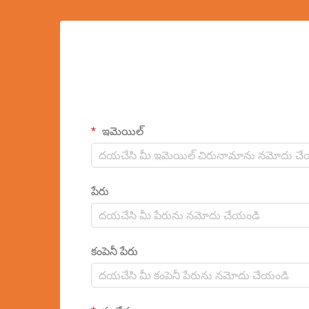
ఇమెయిల్
పేరు
కంపెనీ పేరు