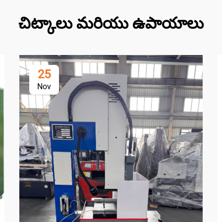
చిట్కాలు మరియు ఉపాయాలు
25
Nov