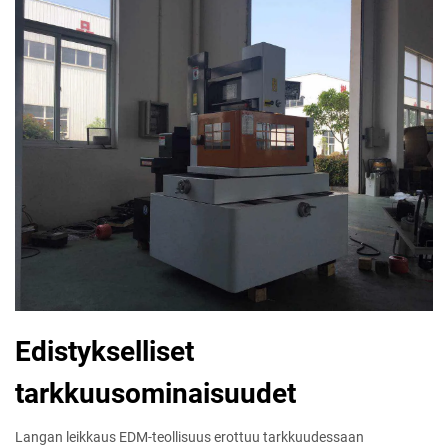
Edistykselliset
tarkkuusominaisuudet
Langan leikkaus EDM-teollisuus erottuu tarkkuudessaan