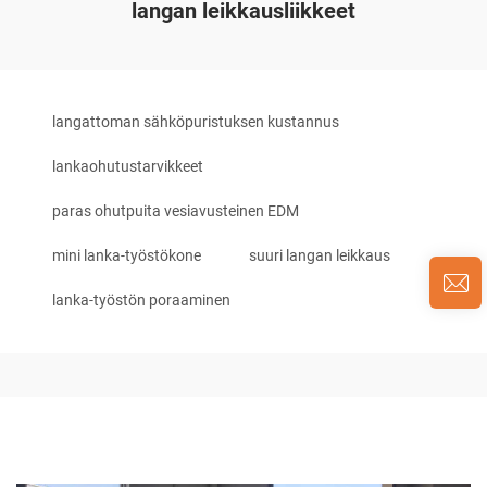
langan leikkausliikkeet
langattoman sähköpuristuksen kustannus
lankaohutustarvikkeet
paras ohutpuita vesiavusteinen EDM
mini lanka-työstökone
suuri langan leikkaus
lanka-työstön poraaminen