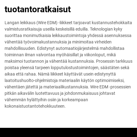
tuotantoratkaisut
Langan leikkaus (Wire EDM) -liikkeet tarjoavat kustannustehokkaita
valmistusratkaisuja useilla keskeisillä eduilla. Teknologian kyky
suorittaa monimutkaisia leikkaustoimintoja yhdessä asennuksessa
vähentää työvoimakustannuksia ja minimoitaa virheiden
mahdollisuuden. Edistynyt automaatiojärjestelmä mahdollistaa
toiminnan ilman valvontaa myöhäisillat ja viikonloput, mikä
maksimoi tuotannon ja vähentää kustannuksia. Prosessin tarkkuus
poistaa yleensä tarpeen lopputulostustoimintojen, säästäten sekä
aikaa että rahaa. Nämä liikkeet käyttävät usein edistynyttä
laatoitushuolto-ohjelmistoja materiaalin käytön optimoimiseksi,
vähentäen jätettä ja materiaalikustannuksia. Wire EDM -prosessien
pitkän aikavälin luotettavuus ja johdonmukaisuus johtavat
vähemmän hylättyihin osiin ja korkeampaan
kokonaistuotantotehokkuuteen.