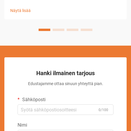
teollisissa toiminnoissa. Kun käyttäjät pyrkivät
saavuttamaan poikkeuksellisen tarkan tarkkuuden EDM-
Näytä lisää
langantyöstösovelluksissa, perustavanlaatuisen
ymmärryksen...
Hanki ilmainen tarjous
Edustajamme ottaa sinuun yhteyttä pian.
Sähköposti
0/100
Nimi