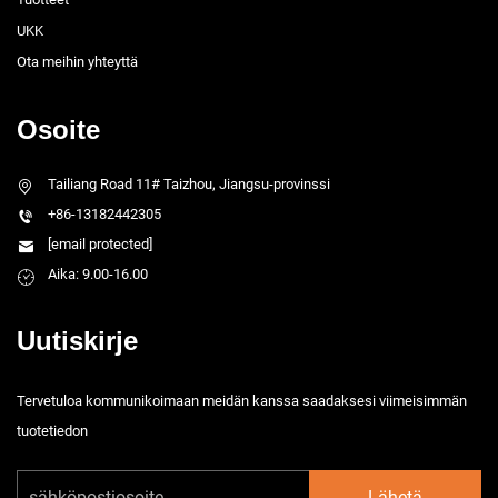
UKK
Ota meihin yhteyttä
Osoite
Tailiang Road 11# Taizhou, Jiangsu-provinssi
+86-13182442305
[email protected]
Aika: 9.00-16.00
Uutiskirje
Tervetuloa kommunikoimaan meidän kanssa saadaksesi viimeisimmän
tuotetiedon
Lähetä