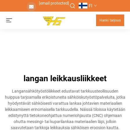
[email protected]
FI
Hanki tarjous
langan leikkausliikkeet
Langansähkötyöstöliikkeet edustavat tarkkuusteollisuuden
huippua tarjoamalla erikoistuneita sähköiskutyöstöpalveluita, jotka
hyödyntävät sähköisesti varattua lankaa johtavien materiaalien
leikkaamiseen erinomaisella tarkkuudella. Näissä tiloissa käytetään
edistynyttä tietokoneohjattua numeriohjausta (CNC) ohjemaan
ohutta messingi- tai kuparilankaa materiaalien läpi, jolloin
saavutetaan tarkkoja leikkauksia sähköisen eroosion kautta.