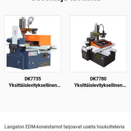
DK7735
DK7780
Yksittäislevityksellinen
Yksittäislevityksellinen
langanpuristuskone
langanpuristuskone
Langaton EDM-koneistamot tarjoavat useita houkuttelevia