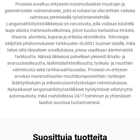
Prosessi soveltuu erityisesti monimutkaisten muotojen ja
geometrioiden valmistukseen, joita ei voitaisi tai olisi erittäin vaikeaa
valmistaa perinteisillä työstömenetelmillä.
Langansähkötyöstöliikkeissä on varustusta, jolla voidaan käsitellä
laaja-alaista materiaalivalikoimaa, johon kuuluu karkaistua terästä,
titaania, alumiinia, kuparia ja erilaisia eksotiikoita. Teknologia
säilyttää johdonmukaisen tarkkuuden ±0,0001 tuuman sisällä, mikä
tekee siitä ideaalisen sovelluksissa, joissa vaaditaan äärimmäistä
tarkkuutta. Näissä liikkeissä palvellaan yleisesti ilmailu- ja
avaruusteollisuutta, lääkintälaiteteollisuutta, työkalu- ja muottien
valmistusta sekä tarkkavaahtausalaa. Prosessi on erityisen
arvokas monimutkaisten muottikomponenttien, tarkkojen
lääkityökalujen ja erikoistuotantotyökalujen valmistuksessa.
Nykyaikaiset langansähkötyöstöliikkeet hyödyntävät edistynyttä
automaatiota, mikä mahdollistaa 24/7 toiminnan ja yhtenäisen
laadun suurissa tuotantoerissä.
Suosittuja tuotteita