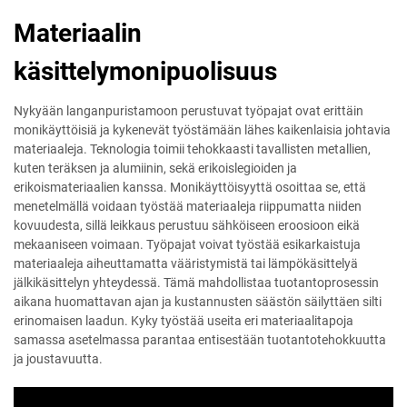
Materiaalin
käsittelymonipuolisuus
Nykyään langanpuristamoon perustuvat työpajat ovat erittäin
monikäyttöisiä ja kykenevät työstämään lähes kaikenlaisia johtavia
materiaaleja. Teknologia toimii tehokkaasti tavallisten metallien,
kuten teräksen ja alumiinin, sekä erikoislegioiden ja
erikoismateriaalien kanssa. Monikäyttöisyyttä osoittaa se, että
menetelmällä voidaan työstää materiaaleja riippumatta niiden
kovuudesta, sillä leikkaus perustuu sähköiseen eroosioon eikä
mekaaniseen voimaan. Työpajat voivat työstää esikarkaistuja
materiaaleja aiheuttamatta vääristymistä tai lämpökäsittelyä
jälkikäsittelyn yhteydessä. Tämä mahdollistaa tuotantoprosessin
aikana huomattavan ajan ja kustannusten säästön säilyttäen silti
erinomaisen laadun. Kyky työstää useita eri materiaalitapoja
samassa asetelmassa parantaa entisestään tuotantotehokkuutta
ja joustavuutta.