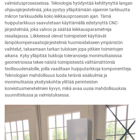
valmistusprosesseissa. Teknologia hyödyntää kehittynyttä langan
ohjausjärjestelmää, joka pystyy ylläpitämään sijainnin tarkkuutta
mikron tarkkuudella koko leikkausprosessin ajan. Tämä
huipputarkkuus saavutetaan käyttämällä edistynyttä CNC-
järjestelmää, joka valvoo ja säätää leikkausparametreja
reaaliajassa. Liikkeessä olevat toimipisteet käyttävät
lämpökompensaatiojärjestelmiä huomioidakseen ympäristön
vaihtelut, takaamaan tarkan tuloksen jopa pitkien toimintojen
aikana. Kyky ylläpitää tiukkoja toleransseja monimutkaisissa
geometrioissa tekee näistä toimipisteistä välttämättömiä
teollisuudenaloille, joilla vaaditaan huipputarkkoja komponentteja.
Teknologian mahdollisuus luoda teräviä sisäkulmia ja
monimutkaisia yksityiskohtia ylittää perinteisten
koneistusmenetelmien kyvyn, mikä avaa uusia mahdollisuuksia
suunnittelussa ja valmistuksessa.