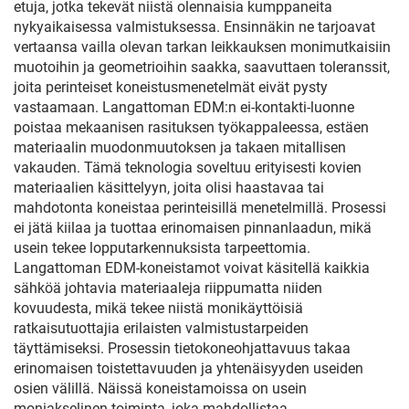
etuja, jotka tekevät niistä olennaisia kumppaneita
nykyaikaisessa valmistuksessa. Ensinnäkin ne tarjoavat
vertaansa vailla olevan tarkan leikkauksen monimutkaisiin
muotoihin ja geometrioihin saakka, saavuttaen toleranssit,
joita perinteiset koneistusmenetelmät eivät pysty
vastaamaan. Langattoman EDM:n ei-kontakti-luonne
poistaa mekaanisen rasituksen työkappaleessa, estäen
materiaalin muodonmuutoksen ja takaen mitallisen
vakauden. Tämä teknologia soveltuu erityisesti kovien
materiaalien käsittelyyn, joita olisi haastavaa tai
mahdotonta koneistaa perinteisillä menetelmillä. Prosessi
ei jätä kiilaa ja tuottaa erinomaisen pinnanlaadun, mikä
usein tekee lopputarkennuksista tarpeettomia.
Langattoman EDM-koneistamot voivat käsitellä kaikkia
sähköä johtavia materiaaleja riippumatta niiden
kovuudesta, mikä tekee niistä monikäyttöisiä
ratkaisutuottajia erilaisten valmistustarpeiden
täyttämiseksi. Prosessin tietokoneohjattavuus takaa
erinomaisen toistettavuuden ja yhtenäisyyden useiden
osien välillä. Näissä koneistamoissa on usein
moniakselinen toiminta, joka mahdollistaa