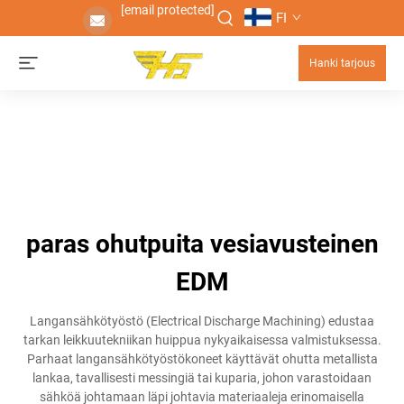
[email protected]
FI
Hanki tarjous
paras ohutpuita vesiavusteinen
EDM
Langansähkötyöstö (Electrical Discharge Machining) edustaa
tarkan leikkuutekniikan huippua nykyaikaisessa valmistuksessa.
Parhaat langansähkötyöstökoneet käyttävät ohutta metallista
lankaa, tavallisesti messingiä tai kuparia, johon varastoidaan
sähköä johtamaan läpi johtavia materiaaleja erinomaisella