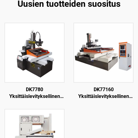
Uusien tuotteiden suositus
DK7780
DK77160
Yksittäislevityksellinen
Yksittäislevityksellinen
langanpuristuskone
langanpuristuskone