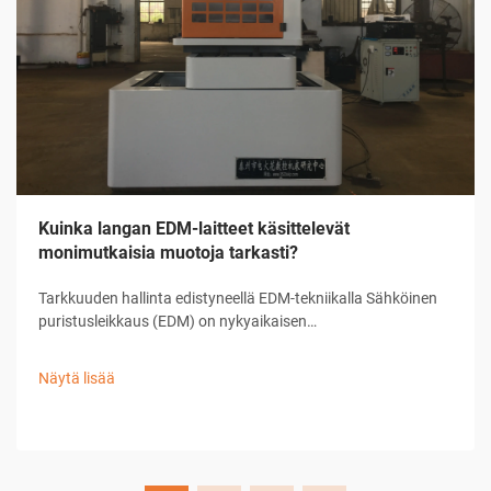
Kuinka langan EDM-laitteet käsittelevät
monimutkaisia muotoja tarkasti?
Tarkkuuden hallinta edistyneellä EDM-tekniikalla Sähköinen
puristusleikkaus (EDM) on nykyaikaisen
tarkkuusvalmistuksen kulmakivi, joka tarjoaa vertaansa
vailla olevia kykyjä monimutkaisten muotojen ja hienojen
Näytä lisää
suunnitelmien toteuttamisessa. ...