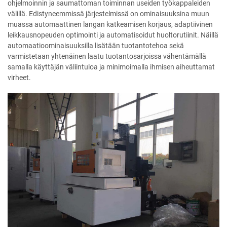
ohjelmoinnin ja saumattoman toiminnan useiden työkappaleiden
välillä. Edistyneemmissä järjestelmissä on ominaisuuksina muun
muassa automaattinen langan katkeamisen korjaus, adaptiivinen
leikkausnopeuden optimointi ja automatisoidut huoltorutiinit. Näillä
automaatioominaisuuksilla lisätään tuotantotehoa sekä
varmistetaan yhtenäinen laatu tuotantosarjoissa vähentämällä
samalla käyttäjän väliintuloa ja minimoimalla ihmisen aiheuttamat
virheet.