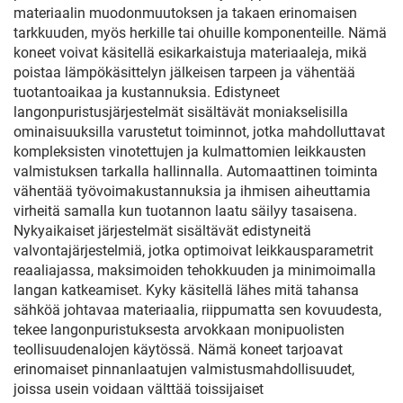
materiaalin muodonmuutoksen ja takaen erinomaisen
tarkkuuden, myös herkille tai ohuille komponenteille. Nämä
koneet voivat käsitellä esikarkaistuja materiaaleja, mikä
poistaa lämpökäsittelyn jälkeisen tarpeen ja vähentää
tuotantoaikaa ja kustannuksia. Edistyneet
langonpuristusjärjestelmät sisältävät moniakselisilla
ominaisuuksilla varustetut toiminnot, jotka mahdolluttavat
kompleksisten vinotettujen ja kulmattomien leikkausten
valmistuksen tarkalla hallinnalla. Automaattinen toiminta
vähentää työvoimakustannuksia ja ihmisen aiheuttamia
virheitä samalla kun tuotannon laatu säilyy tasaisena.
Nykyaikaiset järjestelmät sisältävät edistyneitä
valvontajärjestelmiä, jotka optimoivat leikkausparametrit
reaaliajassa, maksimoiden tehokkuuden ja minimoimalla
langan katkeamiset. Kyky käsitellä lähes mitä tahansa
sähköä johtavaa materiaalia, riippumatta sen kovuudesta,
tekee langonpuristuksesta arvokkaan monipuolisten
teollisuudenalojen käytössä. Nämä koneet tarjoavat
erinomaiset pinnanlaatujen valmistusmahdollisuudet,
joissa usein voidaan välttää toissijaiset