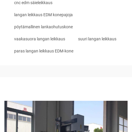
cnc edm säieleikkaus
langan leikkaus EDM konepajoja
pöytämallinen lankaohutuskone
vaakasuora langan leikkaus
suuri langan leikkaus
paras langan leikkaus EDM-kone