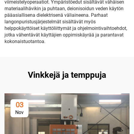
viimeistelyoperaatiot. Ympäristöedut sisältävät vähäisen
materiaalihävikin ja puhtaan, deionisoidun veden käytön
pääasiallisena dielektrisenä väliaineena. Parhaat
langonpuristusjärjestelmät sisältävät myös
helppokäyttöiset käyttöliittymät ja ohjelmointivaihtoehdot,
jotka vähentävät käyttäjien oppimiskäyrää ja parantavat
kokonaistuotantoa.
Vinkkejä ja temppuja
03
Nov