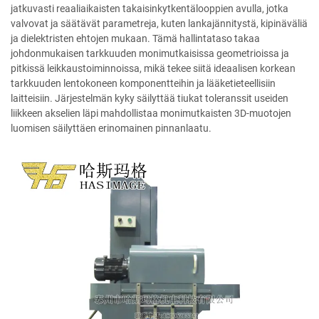
jatkuvasti reaaliaikaisten takaisinkytkentälooppien avulla, jotka
valvovat ja säätävät parametreja, kuten lankajännitystä, kipinäväliä
ja dielektristen ehtojen mukaan. Tämä hallintataso takaa
johdonmukaisen tarkkuuden monimutkaisissa geometrioissa ja
pitkissä leikkaustoiminnoissa, mikä tekee siitä ideaalisen korkean
tarkkuuden lentokoneen komponentteihin ja lääketieteellisiin
laitteisiin. Järjestelmän kyky säilyttää tiukat toleranssit useiden
liikkeen akselien läpi mahdollistaa monimutkaisten 3D-muotojen
luomisen säilyttäen erinomainen pinnanlaatu.