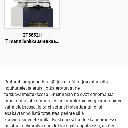
QT5632H
Timanttilankkausrenkaan
leikkauskone
Parhaat langonpuristusjärjestelmät tarjoavat useita
houkuttelevia etuja, jotka erottavat ne
tarkkavalmistuksessa. Ensinnäkin ne ovat erinomaisia
monimutkaisten muotojen ja kompleksisten geometrioiden
valmistuksessa, joita ei voitaisi toteuttaa tai olisi
epäkäytännöllistä toteuttaa perinteisillä
koneistusmenetelmillä. Kosketukseton leikkausprosessi
poistaa mekaanisen rasituksen työkappaleessa, estäen