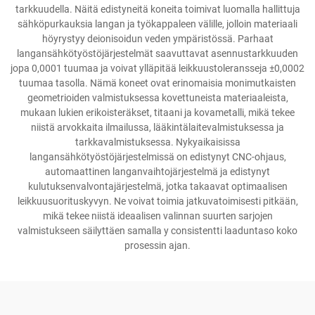
tarkkuudella. Näitä edistyneitä koneita toimivat luomalla hallittuja
sähköpurkauksia langan ja työkappaleen välille, jolloin materiaali
höyrystyy deionisoidun veden ympäristössä. Parhaat
langansähkötyöstöjärjestelmät saavuttavat asennustarkkuuden
jopa 0,0001 tuumaa ja voivat ylläpitää leikkuustoleransseja ±0,0002
tuumaa tasolla. Nämä koneet ovat erinomaisia monimutkaisten
geometrioiden valmistuksessa kovettuneista materiaaleista,
mukaan lukien erikoisteräkset, titaani ja kovametalli, mikä tekee
niistä arvokkaita ilmailussa, lääkintälaitevalmistuksessa ja
tarkkavalmistuksessa. Nykyaikaisissa
langansähkötyöstöjärjestelmissä on edistynyt CNC-ohjaus,
automaattinen langanvaihtojärjestelmä ja edistynyt
kulutuksenvalvontajärjestelmä, jotka takaavat optimaalisen
leikkuusuorituskyvyn. Ne voivat toimia jatkuvatoimisesti pitkään,
mikä tekee niistä ideaalisen valinnan suurten sarjojen
valmistukseen säilyttäen samalla y consistentti laaduntaso koko
prosessin ajan.