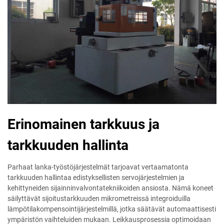
Erinomainen tarkkuus ja
tarkkuuden hallinta
Parhaat lanka-työstöjärjestelmät tarjoavat vertaamatonta
tarkkuuden hallintaa edistyksellisten servojärjestelmien ja
kehittyneiden sijainninvalvontatekniikoiden ansiosta. Nämä koneet
säilyttävät sijoitustarkkuuden mikrometreissä integroiduilla
lämpötilakompensointijärjestelmillä, jotka säätävät automaattisesti
ympäristön vaihteluiden mukaan. Leikkausprosessia optimoidaan