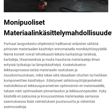
Monipuoliset
Materiaalinkäsittelymahdollisuude
Parhaat langonkesto-ohjelmistot hallitsevat erilaisten sähköä
johtavien materiaalien käsittelyn erinomaisella monikäyttöisyydellä.
Nämä koneet voivat tehokkaasti leikata karkaistuja teräksiä,
karbideja, titaaniseoksia ja muita haastavia materiaaleja ilman
erityisiä työkaluja tai lämpökäsittelyä. Kosketukseton
leikkausprosessi estää materiaalin rasituksen ja
muodonmuutoksen, mikä tekee siitä ideaalisen ohutten tai herkkien
komponenttien käsittelyyn. Edistyneet sähkönsyötöjärjestelmät
mahdollistavat leikkausparametrien optimoinnin eri materiaaleille,
takaen näin optimaalisen pinnanlaadun ja leikkausnopeuden. Kyky
käsitellä eri paksuisia ja kovuusasteisia materiaaleja samassa
asennuksessa lisää valmistuksen joustavuutta ja vähentää
asennusaikoja.