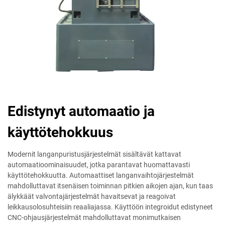
Edistynyt automaatio ja
käyttötehokkuus
Modernit langanpuristusjärjestelmät sisältävät kattavat
automaatioominaisuudet, jotka parantavat huomattavasti
käyttötehokkuutta. Automaattiset langanvaihtojärjestelmät
mahdolluttavat itsenäisen toiminnan pitkien aikojen ajan, kun taas
älykkäät valvontajärjestelmät havaitsevat ja reagoivat
leikkausolosuhteisiin reaaliajassa. Käyttöön integroidut edistyneet
CNC-ohjausjärjestelmät mahdolluttavat monimutkaisen